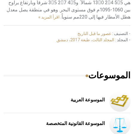
هي 55ً 24َ 130ْ شمالاً و45ً 27َ 35ْ شرقاً وبارتفاع يراوح
بين 1060-1095م فوق مستوى البحر. وهو في منطقة يصل معدل
هطل الأمطار فيها إلى 220مم سنوياً.
اقرأ المزيد »
- التصنيف :
عصور ما قبل التاريخ
- المجلد :
المجلد الثالث، طبعة 2017، دمشق
الموسوعات
الموسوعة العربية
الموسوعة القانونية المتخصصة