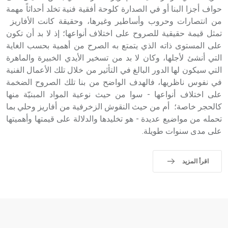
حواف أجزا البنا أو في الصدارة كلوحة أفقية فنية تخلد أحداثاً مهمة
من انتصارات وحروب وأساطير وغيرها، وحقيقة كانت الأفاريز
تمثل قيمة حقيقية للصروح على اختلاف أنواعها؛ إذ لا بد أن تكون
على المستوى ذاته الذي يتمتع به الصرح من أهمية بحسب الغاية
التي أنشئ لأجلها، وكان لا بد من تسخير الأيدي الخبيرة والماهرة
التي سيكون لها الدور البالغ في التأثير من خلال تلك الأعمال الفنية
في نفوس ناظريها، فالهدف الواضح من بنا تلك الصروح الضخمة
على اختلاف أنواعها - سوا من حيث نوعية المواد المبنيّة منها
كالحجر خاصة؛ أم من حيث النقوش الزخرفية من أفاريز وحلي بما
تحمله من مواضيع عديدة - هو تخليدها والدلالة على قيمتها وأهميتها
على مدى سنوات طويلة.
اقرأ المزيد