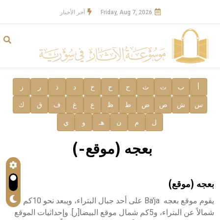
Friday, Aug 7, 2026
آخر الأخبار
أ
ب
ت
ث
ج
ح
خ
د
ذ
ر
ز
س
ش
ص
ض
ط
ظ
ع
غ
ف
ق
ك
ل
م
ن
هـ
و
ي
بعجه (موقع-)
بعجه (موقع)
يقوم موقع بعجه Ba'ja على أحد جبال البتراء، ويبعد نحو 10كم
شمالاً عن البتراء، و5كم شمال موقع البيضا[ر]. وإحداثيات الموقع