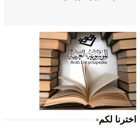
- هل تعلم أن أبقراط كتب في الطب أربعة مؤلفات هي:
الحكم، الأدلة، تنظيم التغذية، ورسالته في جروح الرأس. ويعود
له الفضل بأنه حرر الطب من الدين والفلسفة.
- هل تعلم أن المرجان إفراز حيواني يتكون في البحر ويتركب
من مادة كربونات الكلسيوم، وهو أحمر أو شديد الحمرة وهو
أجود أنواعه، ويمتاز بكبر الحجم ويسمى الش
اخترنا لكم
هل تعلم أن الأبسيد كلمة فرنسية اللفظ تم اعتمادها مصطلحاً
أثرياً يستخدم في العمارة عموماً وفي العمارة الدينية الخاصة
بالكنائس خصوصاً، وفي الإنكليزية أب