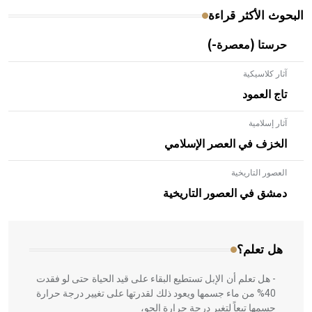
البحوث الأكثر قراءة
حرستا (معصرة-)
آثار كلاسيكية
تاج العمود
آثار إسلامية
الخزف في العصر الإسلامي
العصور التاريخية
- هل تعلم أن الأبلق نوع من الفنون الهندسية التي ارتبطت
بالعمارة الإسلامية في بلاد الشام ومصر خاصة، حيث يحرص
دمشق في العصور التاريخية
المعمار على بناء مداميكه وخاصة في الواجهات
هل تعلم؟
- هل تعلم أن الإبل تستطيع البقاء على قيد الحياة حتى لو فقدت
40% من ماء جسمها ويعود ذلك لقدرتها على تغيير درجة حرارة
جسمها تبعاً لتغير درجة حرارة الجو،