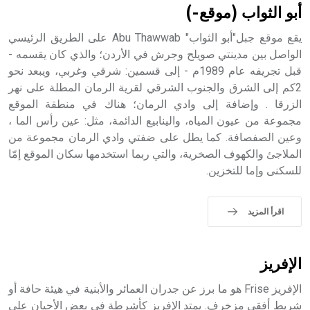
أبو الثواب (موقع-)
يقع موقع جبل"أبو الثواب" Abu Thawwab على الطريق الرئيسي
الواصل بين مدينتي صويلح وجرش في الأردن؛ والذي كان يقسمه -
قبل تجريفه عام 1989م - إلى قسمين: شرقي وغربي، ويبعد نحو
- هل تعلم أن أبجر Abgar اسم معروف جيداً يعود إلى عدد من
الملوك الذين حكموا مدينة إديسا (الرها) من أبجر الأول وحتى
2كم إلى الشرق والجنوب الشرقي لقرية الرمان المطلة على نهر
التاسع، وهم ينتسبون إلى أسرة أوسروين
الزرقا . وإضافة إلى وادي الرمان؛ هناك في منطقة الموقع
مجموعة من عيون المياه، والينابيع الدائمة، مثل: عين رأس الما ،
وعين الصفصافة. كما يطل على ضفتي وادي الرمان مجموعة من
الملاجئ والكهوف الصخرية، والتي ربما استخدمها سكان الموقع إمّا
للسكنى وإما للتخزين.
- هل تعلم أن الأبجدية الكنعانية تتألف من /22/ علامة كتابية
sign تكتب منفصلة غير متصلة، وتعتمد المبدأ الأكوروفوني،
حيث تقتصر القيمة الصوتية للعلامة الك
اقرأ المزيد
الإفريز
الإفريز Frise هو ما برز عن جدران العمائر والأبنية في هيئة حافة أو
شريط أفقي مزخرف. يمتد الإفريز كأشرطة في بعض الأحيان على