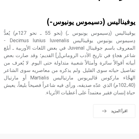
هل تعلم أن الأبسيد كلمة فرنسية اللفظ تم اعتمادها مصطلحاً
أثرياً يستخدم في العمارة عموماً وفي العمارة الدينية الخاصة
بالكنائس خصوصاً، وفي الإنكليزية أب
يوفيناليس (دسيموس يونيوس-)
يوڤيناليس (دِسيموس يونيوس ـ) (نحو 55 ـ نحو 127م) يُعدُّ
دِسيموس يونيوس يوڤيناليس Decimus Iunius Iuvenalis -
المعروف باسم جوڤينال Juvenal في بعض اللغات الأوربية ـ أبلغ
- هل تعلم أن أبجر Abgar اسم معروف جيداً يعود إلى عدد من
الملوك الذين حكموا مدينة إديسا (الرها) من أبجر الأول وحتى
شاعر هجاءٍ في تاريخ الأدب الروماني[ر] القديم؛ وقد صارت بعض
التاسع، وهم ينتسبون إلى أسرة أوسروين
أبياته أقوالاً سائرة وأمثالاً شعبية متداولة حتى اليوم. لا يُعرف من
تفاصيل حياته سوى القليل. ولم يذكره من معاصريه سوى الشاعر
الهجَّاء ماركوس ڤاليريوس مارتياليس Martialis أو مارتيال
(40ـ102م) الذي عدّه صديقه، ورأى فيه شاعراً فصيحاً بليغاً، يعيش
حياة إنسان فقير معتمداً على أعطيات الأثرياء.
- هل تعلم أن الأبجدية الكنعانية تتألف من /22/ علامة كتابية
sign تكتب منفصلة غير متصلة، وتعتمد المبدأ الأكوروفوني،
حيث تقتصر القيمة الصوتية للعلامة الك
اقرأ المزيد