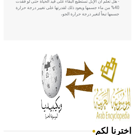
- هل تعلم أن الإبل تستطيع البقاء على قيد الحياة حتى لو فقدت
40% من ماء جسمها ويعود ذلك لقدرتها على تغيير درجة حرارة
جسمها تبعاً لتغير درجة حرارة الجو،
- هل تعلم أن أبقراط كتب في الطب أربعة مؤلفات هي:
الحكم، الأدلة، تنظيم التغذية، ورسالته في جروح الرأس. ويعود
له الفضل بأنه حرر الطب من الدين والفلسفة.
- هل تعلم أن المرجان إفراز حيواني يتكون في البحر ويتركب
من مادة كربونات الكلسيوم، وهو أحمر أو شديد الحمرة وهو
أجود أنواعه، ويمتاز بكبر الحجم ويسمى الش
اخترنا لكم