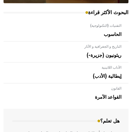
البحوث الأكثر قراءة
التقنيات (التكنولوجية)
الحاسوب
التاريخ و الجغرافية و الآثار
ريئونيون (جزيرة-)
الآداب اللاتينية
إيطالية (الأدب)
القانون
- هل تعلم أن الأبلق نوع من الفنون الهندسية التي ارتبطت
بالعمارة الإسلامية في بلاد الشام ومصر خاصة، حيث يحرص
القواعد الآمرة
المعمار على بناء مداميكه وخاصة في الواجهات
هل تعلم؟