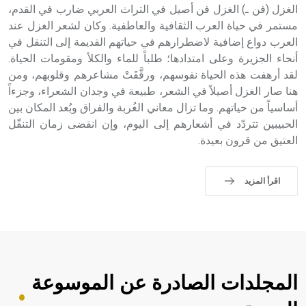
الغزل (فن ـ) الغزل فن أصيل في التراث العربي ضارب في القدم،
مستمر في حياة العرب الثقافية والعاطفية. وكان لشعر الغزل عند
العرب دواع إضافية لاضطرارهم في حياتهم القديمة إلى التنقل في
أنحاء الجزيرة وعلى امتدادها؛ طلباً للماء والكلأ ومقومات الحياة.
لقد أرهفت هذه الحياة نفوسهم، ورقَّقَتْ مشاعرهم وقلوبهم، ومن
هنا صار الغزل أصيلاً في الشعر، طبيعة في وجدان الشعراء، وجزءاً
أساسياً من حياتهم. وما تزال معاني الغُربة والفراق وبُعد المكان بين
الحبيبين تتردّد في أشعارهم إلى اليوم، وإن انقضى زمان التنقّل
العتيق من قرون بعيدة.
اقرأ المزيد
المجلدات الصادرة عن الموسوعة