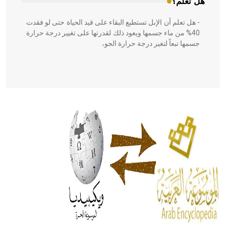
هل تعلم؟
- هل تعلم أن الإبل تستطيع البقاء على قيد الحياة حتى لو فقدت
40% من ماء جسمها ويعود ذلك لقدرتها على تغيير درجة حرارة
جسمها تبعاً لتغير درجة حرارة الجو،
- هل تعلم أن أبقراط كتب في الطب أربعة مؤلفات هي:
الحكم، الأدلة، تنظيم التغذية، ورسالته في جروح الرأس. ويعود
له الفضل بأنه حرر الطب من الدين والفلسفة.
- هل تعلم أن المرجان إفراز حيواني يتكون في البحر ويتركب
من مادة كربونات الكلسيوم، وهو أحمر أو شديد الحمرة وهو
أجود أنواعه، ويمتاز بكبر الحجم ويسمى الش