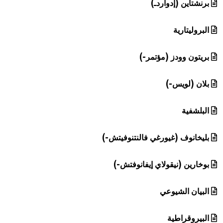
برنشتاين (إدواردـ)
البروليتارية
بريتون وودز (مؤتمر-)
بلان (لويس-)
البلشفية
بليخانوف (غيورغي فالنتنوفيتش-)
بوخارين (نيقولاي إيفانوفتش-)
البيان الشيوعي
البيروقراطية