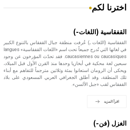
اخترنا لكم
هل تعلم أن الأبسيد كلمة فرنسية اللفظ تم اعتمادها مصطلحاً
أثرياً يستخدم في العمارة عموماً وفي العمارة الدينية الخاصة
بالكنائس خصوصاً، وفي الإنكليزية أب
القفقاسية (اللغات-)
القفقاسية (اللغات ـ) عُرفت منطقة جبال القفقاس بالتنوع الكبير
في لغاتها التي تُدرج جميعاً تحت اسم «اللغات القفقاسية» langues
caucasiennes ou caucasiques. فقد تحدّث المؤرخون عن وجود
- هل تعلم أن أبجر Abgar اسم معروف جيداً يعود إلى عدد من
الملوك الذين حكموا مدينة إديسا (الرها) من أبجر الأول وحتى
سبعين لغة محكية في أبخازيا وحدها منذ القرن الأول قبل الميلاد،
التاسع، وهم ينتسبون إلى أسرة أوسروين
ويحكى أن الرومان استعانوا بمئة وثلاثين مترجماً للتفاهم مع أبناء
تلك المنطقة، وقد أطلق الجغرافي العربي المسعودي على بلاد
القفقاس لقب «جبل الألسن».
- هل تعلم أن الأبجدية الكنعانية تتألف من /22/ علامة كتابية
اقرأ المزيد
sign تكتب منفصلة غير متصلة، وتعتمد المبدأ الأكوروفوني،
حيث تقتصر القيمة الصوتية للعلامة الك
الغزل (فن-)