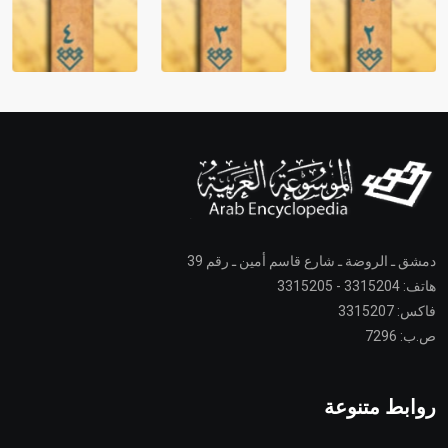
دمشق ـ الروضة ـ شارع قاسم أمين ـ رقم 39
هاتف: 3315204 - 3315205
فاكس: 3315207
ص.ب: 7296
روابط متنوعة