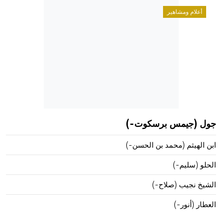
هيئة الموسوعة العربية تطلق موسوعات جديدة في عام 2026
أعلام ومشاهير
جول (جيمس برسكوت-)
ابن الهيثم (محمد بن الحسن-)
الحلو (سليم-)
الشيخ نجيب (صلاح-)
العطار (أنور-)