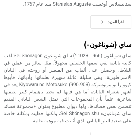
ستانيسلاس أوغست Stanislas Auguste منذ عام 1767.
- هل تعلم أن الأبجدية الكنعانية تتألف من /22/ علامة كتابية
اقرأ المزيد
sign تكتب منفصلة غير متصلة، وتعتمد المبدأ الأكوروفوني،
حيث تقتصر القيمة الصوتية للعلامة الك
ساي (شوناغون-)
ساي شوناغون (966 ـ 1028؟) ساي شوناغون Sei Shönagon لقب
كاتبة يابانية بقي اسمها الحقيقي مجهولاً، مثل سائر من عملن في
البلاط، وحصلن على ألقاب من القيصر أو زوجته في اليابان
الامبراطورية، وهي سليلة عائلة شهيرة بعلمائها وأدبائها، فأبوها
كيووارا نو موتوسوكِه (908ـ990) Kiyowara no Motosuke يعد في
أشهر شعراء اليابان، أما هي فإنها لم تحظ باهتمام كبير بصفتها
شاعرة، علماً بأن المجموعات التي تمثل الشعر الياباني القديم
تتضمن بعض قصائدها، ولها ديوان مطبوع بعنوان «مجموعة قصائد
ساي شوناغون» Sei Shönagon shü، ولكنها حظيت بمكانة خاصة
على صعيد النثر الياباني الذي أثبتت فيه موهبة عالية.