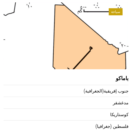
سياحة
باماكو
جنوب إفريقية(الجغرافية)
مدغشقر
كوستاريكا
فلسطين (جغرافيا)