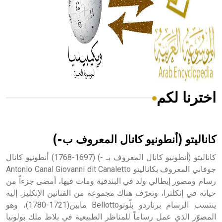
- هل تعلم أن المرجان إفراز حيواني يتكون في البحر ويتركب
من مادة كربونات الكلسيوم، وهو أحمر أو شديد الحمرة وهو
أجود أنواعه، ويمتاز بكبر الحجم ويسمى الش
اخترنا لكم
هل تعلم أن الأبسيد كلمة فرنسية اللفظ تم اعتمادها مصطلحاً
أثرياً يستخدم في العمارة عموماً وفي العمارة الدينية الخاصة
بالكنائس خصوصاً، وفي الإنكليزية أب
كاناليتو (أنطونيو كانال المعروف ب-)
كاناليتو (أنطونيو كانال المعروف بـ -) (1697-1768) أنطونيو كانال
جوفاني المعروف بكاناليتو Antonio Canal Giovanni dit Canaletto
رسام ومصور إيطالي ولد في البندقية ومات فيها، أمضى جزءاً من
- هل تعلم أن أبجر Abgar اسم معروف جيداً يعود إلى عدد من
الملوك الذين حكموا مدينة إديسا (الرها) من أبجر الأول وحتى
حياته في إنكلترا، وتعرّف هناك مجموعة من الفنانين الإنكليز. إليه
التاسع، وهم ينتسبون إلى أسرة أوسروين
ينتسب الرسام برناردو بلّوتوBellotto مابين(1721-1780)، وهو
المصوّر الذي عمل رساماً للمناظر الطبيعية في بلاط ملك بولونيا