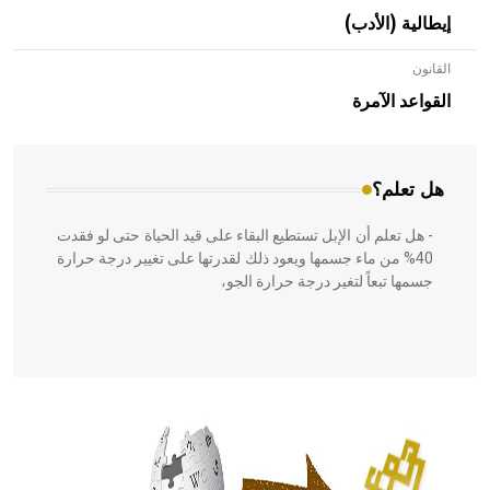
إيطالية (الأدب)
القانون
- هل تعلم أن الأبلق نوع من الفنون الهندسية التي ارتبطت
بالعمارة الإسلامية في بلاد الشام ومصر خاصة، حيث يحرص
القواعد الآمرة
المعمار على بناء مداميكه وخاصة في الواجهات
هل تعلم؟
- هل تعلم أن الإبل تستطيع البقاء على قيد الحياة حتى لو فقدت
40% من ماء جسمها ويعود ذلك لقدرتها على تغيير درجة حرارة
جسمها تبعاً لتغير درجة حرارة الجو،
- هل تعلم أن أبقراط كتب في الطب أربعة مؤلفات هي:
الحكم، الأدلة، تنظيم التغذية، ورسالته في جروح الرأس. ويعود
له الفضل بأنه حرر الطب من الدين والفلسفة.