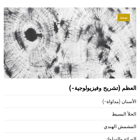
صحة
العظم (تشريح وفيزيولوجية-)
الأسنان (مداواة-)
الحلأ البسيط
المشمش الهندي
الوراثة والسلوك