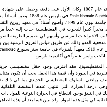
عام 1887 وكان الأول على دفعته وحصل على شهادة
Z
في باريس عام 1888. وعين أستاذاً محاضراً
École Normale Supéri
مخبراً كبيراً للبحوث في المغنطيسية جذب إليه عدداً من 
مكتب الاختراعات الفرنسي وأسهم في تصميم الطريقة الصوت
 مدفعية العدو وذلك عن طريق قياس الفروق الزمنية بي
ستراسبورغ
trasbourg
ر: المغنطيسية]، فقد افترض وجود حقل مغنطيسي جزيئ
فردة في البلورة وأن قيمة هذا الحقل يجب أن تكون متناس
صف رياضي للسلوك المغنطيسي الحديدي بما في ذلك تف
هي درجة الحرارة التي تنتهي عندها المغنطة التلقائي
 في التنبؤ بوجود انقطاع في الحرارة النوعية للمواد ذات
ائية في مثل هذه المواد. وقد تبين فيما بعد أن هذه الظا