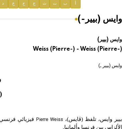
إعلان..
أ
ب
ت
ث
ج
ح
خ
د
دار الفكر الموزع الحصري لمنشورات هيئة الموسوعة العرب
وايس (بيير-)
هيئة الموسوعة العربية تطلق موسوعات جديدة في عام 2026
وايس (بيير)
Weiss (Pierre-) - Weiss (Pierre-)
وايس (بيير ـ)
و
(1865 ـ 940
بيير وايس، تلفظ (ڤايس)،
فيزيائي فرنسي 
Pierre Weiss
الألزاس بين فرنسا وألمانيا.