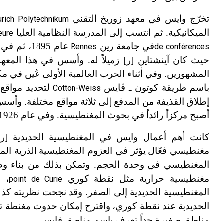
تخرّج وايس في معهد زوريخ التقني
urich Polytechnikum
الميكانيكية. ثم انتسب إلى المدرسة النظامية العليا
eure
في جامعة رين
Rennes
de conférences
حيث كان آينشتاين [ر] زميلاً له. وأسس في هذا المعهد 
المشهورين. وفي أثناء الحرب العالمية الأولى عُين في 
باسم طريقة كوتون ـ ڤايس
لتحديد مواقع
Cotton-Weiss
إطلاق القذيفة من المدفع إلى ثلاثة مواقع مختلفة. وأسس عام 1919 معهداً للفيزياء في جامعة 
أصبح مركزاً رائداً في بحوث المغنطيسية. وفي عام 1926 انتُخب وايس عضواً في أكاديمية باريس.
كانت أهم أعمال وايس في المغنطيسية الحديدية [
مغنطيسي فعّال يؤثر في العزوم المغنطيسية الذرية المن
المغنطيسي في وحدة الحجم. وتمكن بذلك من بناء و
مغنطيسية حرارية مثل نقطة كوري
، و
point de Curie
المغنطيسية الحديدية إلى الصفر. وقد نجحت نظريته كذلك
الحديدية عند نقطة كوري، واقترح إمكان حدوث مغنطة تلق
مناطق صغيرة جداً تعرف باسم مناطق فايس.