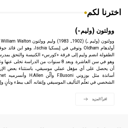
اخترنا لكم
وولتون (وليم-)
وو
أولدهام Oldham وتوفي في إيسكيا
الطفولة انضم وليم إلى فرقة «كورس» الكنيسة والتحق بمدرسة
أن يحصل على أي مؤهل عملي موسيقي، باستثناء بعض الإرشا
الشخصي في تعلّم التأليف الموسيقي وإتقانه. ألف ببطء وتأنٍ وإت
اقرأ المزيد