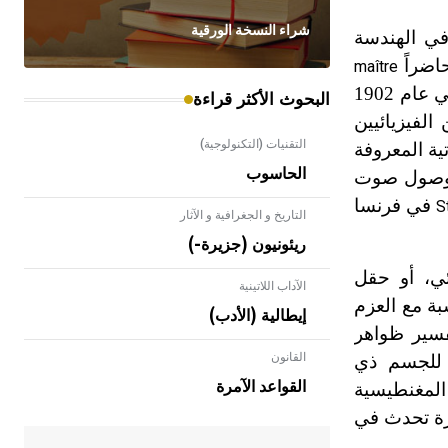
شراء النسخة الورقية
 في الهندسة
maître
عام 1895، ثم في جامعة ليون عام 1899. وأصبح أستاذاً في معهد زوريخ التقني عام 1902
البحوث الأكثر قراءة
الفيزيائيين
التقنيات (التكنولوجية)
ية المعروفة
الحاسوب
ن وصول صوت
في فرنسا
S
التاريخ و الجغرافية و الآثار
ريئونيون (جزيرة-)
ي، أو حقل
الآداب اللاتينية
بة مع العزم
إيطالية (الأدب)
سير ظواهر
القانون
ة للجسم ذي
- هل تعلم أن الأبلق نوع من الفنون
الهندسية التي ارتبطت بالعمارة الإسلامية
القواعد الآمرة
 المغنطيسية
في بلاد الشام ومصر خاصة، حيث يحرص
هرة تحدث في
المعمار على بناء مداميكه وخاصة في
الواجهات