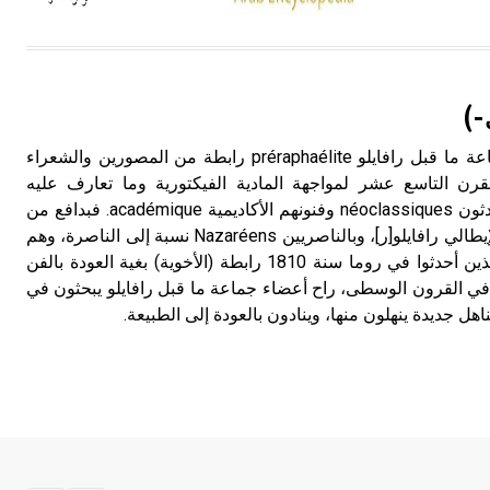
هل تعلم أن الأبسيد كلمة فرنسية اللفظ
تم اعتمادها مصطلحاً أثرياً يستخدم في
-)
العمارة عموماً وفي العمارة الدينية
الخاصة بالكنائس خصوصاً، وفي
رافايلو (جماعة ما قبل ـ) جماعة ما قبل رافايلو préraphaélite رابطة من المصورين والشعراء
الإنكليزية أب
ي القرن التاسع عشر لمواجهة المادية الفيكتورية وما تعارف عليه
الاصطلاحيون الاتباعيون المحدثون néoclassiques وفنونهم الأكاديمية académique. فبدافع من
- هل تعلم أن أبجر Abgar اسم معروف
إعجاب هذه الرابطة بالفنان الإيطالي رافايلو[ر]، وبالناصريين Nazaréens نسبة إلى الناصرة، وهم
جيداً يعود إلى عدد من الملوك الذين
جماعة من الفنانين الألمان الذين أحدثوا في روما سنة 1810 رابطة (الأخوية) بغية العودة بالفن
حكموا مدينة إديسا (الرها) من أبجر الأول
ي القرون الوسطى، راح أعضاء جماعة ما قبل رافايلو يبحثون في
وحتى التاسع، وهم ينتسبون إلى أسرة
ناهل جديدة ينهلون منها، وينادون بالعودة إلى الطبيعة.
أوسروين
- هل تعلم أن الأبجدية الكنعانية تتألف من
/22/ علامة كتابية sign تكتب منفصلة
غير متصلة، وتعتمد المبدأ الأكوروفوني،
حيث تقتصر القيمة الصوتية للعلامة الك