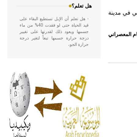
هل تعلم؟
ي في مدينة
- هل تعلم أن الإبل تستطيع البقاء على
قيد الحياة حتى لو فقدت 40% من ماء
جسمها ويعود ذلك لقدرتها على تغيير
م المعصراني
درجة حرارة جسمها تبعاً لتغير درجة
حرارة الجو،
- هل تعلم أن أبقراط كتب في الطب
أربعة مؤلفات هي: الحكم، الأدلة، تنظيم
التغذية، ورسالته في جروح الرأس.
ويعود له الفضل بأنه حرر الطب من
الدين والفلسفة.
- هل تعلم أن المرجان إفراز حيواني
يتكون في البحر ويتركب من مادة
كربونات الكلسيوم، وهو أحمر أو شديد
الحمرة وهو أجود أنواعه، ويمتاز بكبر
الحجم ويسمى الش