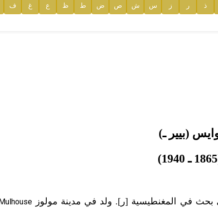
ذ
ر
ز
س
ش
ص
ض
ط
ظ
ع
غ
ف
ية
ايس (بيير ـ)
1)
بحث في المغنطيسية [ر]. ولد في مدينة مولوز
Mulhouse