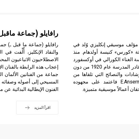
رافايلو (جماعة ماقبل
لتون (وليم ـ) (1902ـ 1983) وليم وولتون William Walton مؤلف موسيقي إنكليزي وُلد في
 Ischia، وهو ابن قائد جوقة «كورس» كنيسة أولدهام. منذ
والنقاد الإنكليز، أُلِّفت ف
 الغناء الكورالي في أوكسفورد
وهو في سن العاشرة. وبعد 8 سنوات من الدراسة تخلى عنها وغادر المدرسة عام 1920 من دون
دات والنصائح التي تلقاها من
أساتذة مثل بوزوني F.Busoni وألّن H.Allen وأنسرميه E.Ansermet فاعتمد على مجهوده
المسيحي إلى أصوله وصفائه ف
قان أعمالاً موسيقية متميزة.
الفنون الإيطالية البدائية عن م
اقرأ المزيد