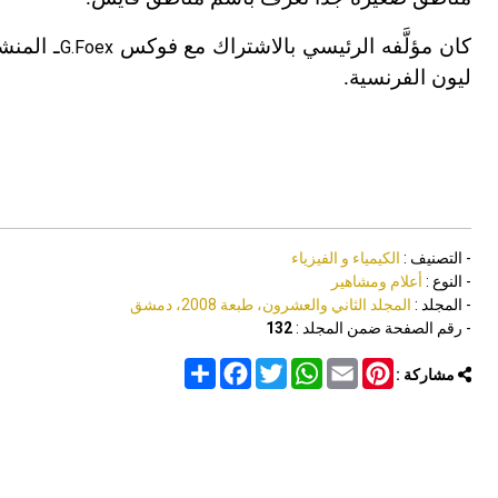
كان مؤلَّفه الرئيسي بالاشتراك مع فوكس
ـ المنشور عام 1926ـ
G.Foex
ليون الفرنسية.
- التصنيف :
الكيمياء و الفيزياء
- النوع :
أعلام ومشاهير
- المجلد :
المجلد الثاني والعشرون، طبعة 2008، دمشق
- رقم الصفحة ضمن المجلد :
132
Share
Facebook
Twitter
WhatsApp
Email
Pinterest
مشاركة :