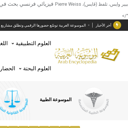
دار الفكر الموزع الحصري لمنشورات هيئة الموسوعة العرب
فيزيائي فرنسي بحث في ا
بيير وايس، تلفظ (ڤايس)،
Pierre Weiss
هيئة الموسوعة العربية تطلق موسوعات جديدة في عام 2026
"/>
آخر الأخبار
الموسوعة العربية توسّع حضورها الرقمي وتطلق مشاريع معرف
فوز الأستاذ الدكتور وليد محمد السراقبي بجائزة كتارا ل
العلوم التطبيقية
اللغ
جائزة مجمع الملك سلمان العالمي للغة العربية 2025
الأستاذ إياد خالد الطباع مدير عام لهيئة الموسوعة العربية
العلوم البحتة
الحضارة
السيد محمد ياسين صالح وزيرا للثقافة
صدور المجلد الثامن من موسوعة الآثار في سورية
توصيات مجلس الإدارة
الموسوعة الطبية
صدور المجلد السابع من موسوعة الآثار في سورية
صدور المجلد الثامن عشر من الموسوعة الطبية