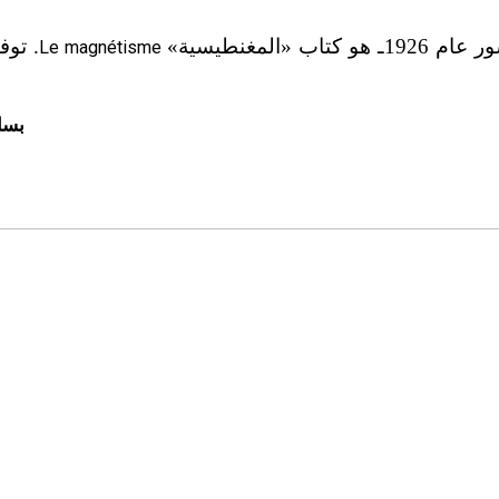
 هو كتاب «المغنطيسية»
. توف
Le magnétisme
بسا