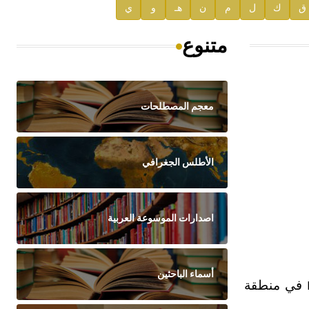
ق
ك
ل
م
ن
هـ
و
ي
متنوع
معجم المصطلحات
الأطلس الجغرافي
اصدارات الموسوعة العربية
أسماء الباحثين
في منطقة