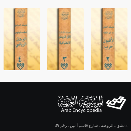
دمشق ـ الروضة ـ شارع قاسم أمين ـ رقم 39