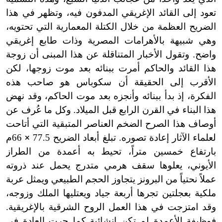
تعود إلى القائد الإغريقي المدفون فيه، وتظهر في هذا
الضريح العظمة من خلال الكتلة المعمارية التي تحتويه،
وهي شبيهة بالأهرامات المصرية وذات طابع إغريقي
واضح. وتقول الأخبار المتناقلة عن هذا المبنى أن زوجة
هذا القائد والحاكم أمرت ببنائه بعد موت زوجها، لكن
الأقرب إلى الحقيقة أن سكوباس هو صاحب هذه
الفكرة، إذ بدأ ببنائه وأنجزه بعد موت الحاكم، وقد نهض
هذا البناء في القرن الرابع قبل الميلاد. وكل ما عُرف عن
أوصاف هذا الصرح الضخم العناصر المتبقية التي أتاحت
لعلماء الآثار إعادة تصوره. تبلغ أبعاد الضريح 77.5
×
66م
بارتفاع خمسين متراً، تحيط به أعمدة من الطراز
الأيوني، يعلوها سقف هرمي متدرج يحمل عند ذروته
عملاً نحتياً من البرونز يتجاوز الحجم الطبيعي ويمثل عربة
ملكية بعجلتين تجرها أربعة جياد ويعتليها الملك وزوجه،
وقد امتزجت في هذا العمل الروح الشرقية بالإغريقية.
فوظيفة الأعمدة لم تكن إنشائية كما جرت العادة في