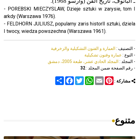
ـ الباتوف، تاريخ الفن (وارسو 1968).
- POREBSKI MIECZYSLAW, Dzieje sztuki w zarysie, tom I
arkdy (Warszawa 1976).
- FELDHORN JULIUSZ, popularny zaris historll sztuki, dziela
I twocy, wiedza powszechna (Warszawa 1961).
- التصنيف :
العمارة و الفنون التشكيلية والزخرفية
- النوع :
عمارة وفنون تشكيلية
- المجلد :
المجلد الحادي عشر، طبعة 2005، دمشق
- رقم الصفحة ضمن المجلد :
32
Share
Facebook
Twitter
WhatsApp
Email
Pinterest
مشاركة :
متنوع