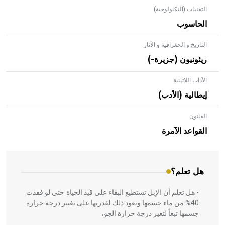
التقنيات (التكنولوجية)
الحاسوب
التاريخ و الجغرافية و الآثار
ريئونيون (جزيرة-)
الآداب اللاتينية
إيطالية (الأدب)
القانون
- هل تعلم أن الأبلق نوع من الفنون الهندسية التي ارتبطت
بالعمارة الإسلامية في بلاد الشام ومصر خاصة، حيث يحرص
القواعد الآمرة
المعمار على بناء مداميكه وخاصة في الواجهات
هل تعلم؟
- هل تعلم أن الإبل تستطيع البقاء على قيد الحياة حتى لو فقدت
40% من ماء جسمها ويعود ذلك لقدرتها على تغيير درجة حرارة
جسمها تبعاً لتغير درجة حرارة الجو،