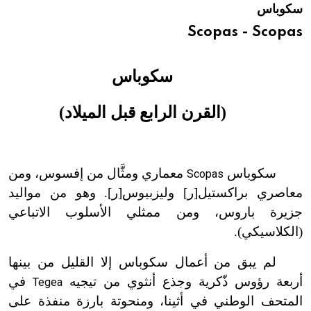
سكوباس
هيئة الموسوعة العربية تطلق موسوعات جديدة في عام 2026
Scopas - Scopas
سكوباس
(القرن الرابع قبل الميلاد)
سكوباس
معماري ومثَّال من إفسوس، ومن
Scopas
معاصري براكستيل[ر] وليزبيوس[ر]. وهو من مواليد
جزيرة باروس، ومن ممثلي الأسلوب الاتباعي
(الكلاسيكي).
لم يبق من أعمال سكوباس إلا القليل من بينها
أربعة رؤوس ذّكرية وجذع أنثوي من تيجيه
في
Tegea
المتحف الوطني في أثينا، ومنحوتة بارزة منفذة على