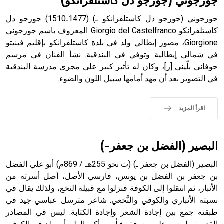
جورجوني (جورجو دل كاستلفرانكو)
جورجوني (جورجو دل كاستلفرانكو ـ) (1477ـ1510) جورجو دل
كاستلفرانكو Giorgio del Castelfranco المعروف باسم جورجوني
Giorgione، مصور إيطالي ولد في بلدة كاستلفرانكو بإقليم فينيتو
- هل تعلم أن أبجر Abgar اسم معروف جيداً يعود إلى عدد من
الملوك الذين حكموا مدينة إديسا (الرها) من أبجر الأول وحتى
في شمالي إيطالية وتوفي في البندقية. نشأ الفنان في مرسم
التاسع، وهم ينتسبون إلى أسرة أوسروين
جوفاني بلّيني [ر]، وكان له تأثير كبير على مجرى مدرسة البندقية
في التصوير بعد أن مهد أمامها سبيل اللون والضوء.
اقرأ المزيد
- هل تعلم أن الأبجدية الكنعانية تتألف من /22/ علامة كتابية
sign تكتب منفصلة غير متصلة، وتعتمد المبدأ الأكوروفوني،
حيث تقتصر القيمة الصوتية للعلامة الك
البصير (الفضل بن جعفر-)
البصير (الفضل بن جعفر ـ) (ت نحو 255هـ / 869م) أبو علي الفضل
بن جعفر بن الفضل بن يونس، فارسي الأصل، أصل أسرته من
الأنبار، ثم انتقلوا إلى الكوفة فنزلوا مع قبيلة النخع، ولذلك يقال في
نسبته الأنباري والكوفي والنَّخعي. شاعر مترسل عباسي جيد في
طبقته جمع بين إجادة الشعر وإجادة الكتابة. ليس في المصادر