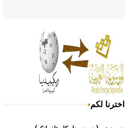
- هل تعلم أن أبقراط كتب في الطب أربعة مؤلفات هي:
الحكم، الأدلة، تنظيم التغذية، ورسالته في جروح الرأس. ويعود
له الفضل بأنه حرر الطب من الدين والفلسفة.
- هل تعلم أن المرجان إفراز حيواني يتكون في البحر ويتركب
من مادة كربونات الكلسيوم، وهو أحمر أو شديد الحمرة وهو
أجود أنواعه، ويمتاز بكبر الحجم ويسمى الش
اخترنا لكم
هل تعلم أن الأبسيد كلمة فرنسية اللفظ تم اعتمادها مصطلحاً
أثرياً يستخدم في العمارة عموماً وفي العمارة الدينية الخاصة
بالكنائس خصوصاً، وفي الإنكليزية أب