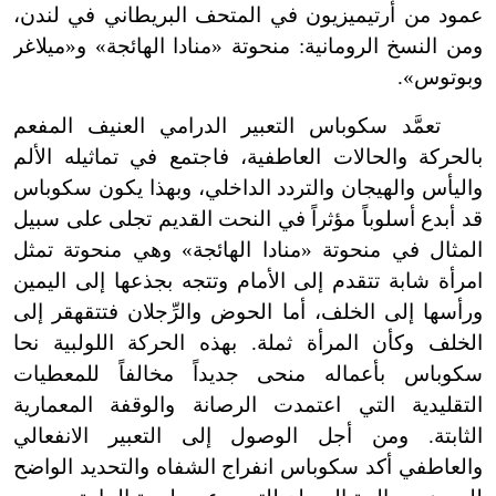
عمود من أرتيميزيون في المتحف البريطاني في لندن،
ومن النسخ الرومانية: منحوتة «منادا الهائجة» و«ميلاغر
وبوتوس».
تعمَّد سكوباس التعبير الدرامي العنيف المفعم
بالحركة والحالات العاطفية، فاجتمع في تماثيله الألم
واليأس والهيجان والتردد الداخلي، وبهذا يكون سكوباس
قد أبدع أسلوباً مؤثراً في النحت القديم تجلى على سبيل
المثال في منحوتة «منادا الهائجة» وهي منحوتة تمثل
امرأة شابة تتقدم إلى الأمام وتتجه بجذعها إلى اليمين
ورأسها إلى الخلف، أما الحوض والرِّجلان فتتقهقر إلى
الخلف وكأن المرأة ثملة. بهذه الحركة اللولبية نحا
سكوباس بأعماله منحى جديداً مخالفاً للمعطيات
التقليدية التي اعتمدت الرصانة والوقفة المعمارية
الثابتة. ومن أجل الوصول إلى التعبير الانفعالي
والعاطفي أكد سكوباس انفراج الشفاه والتحديد الواضح