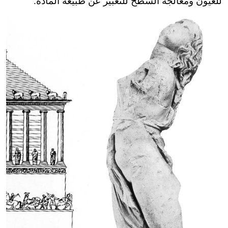
للعيون ومعالجة السطح للتعبير عن طبيعة المادة.