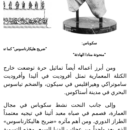
س
سكوباس:
"ضريح هليكارناسوس" كما تصور
"منحوتة منادا الهادئة"
ومن أبرز أعماله أيضاً تماثيل حرة توضعت خارج
الكتلة المعمارية تمثل أفروديت في أليدا وأفروديت
ساموتراكي وهيراقليس في سيكون، والضخم تياسوس
البحري في مدينة أستاكوس.
وإلى جانب النحت نشط سكوباس في مجال
العمارة، فصمم في صباه معبد أثينا في تيجيه معتمداً
الطراز الدوري. ومن أهم مآثره «ضريح هاليكارناسوس»
الذي يعد واحداً من عجائب الدنيا السبع، وهذه التسمية