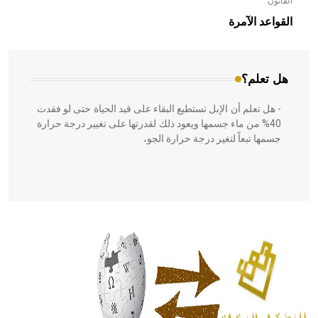
القانون
- هل تعلم أن الأبلق نوع من الفنون الهندسية التي ارتبطت
بالعمارة الإسلامية في بلاد الشام ومصر خاصة، حيث يحرص
القواعد الآمرة
المعمار على بناء مداميكه وخاصة في الواجهات
هل تعلم؟
- هل تعلم أن الإبل تستطيع البقاء على قيد الحياة حتى لو فقدت
40% من ماء جسمها ويعود ذلك لقدرتها على تغيير درجة حرارة
جسمها تبعاً لتغير درجة حرارة الجو،
- هل تعلم أن أبقراط كتب في الطب أربعة مؤلفات هي:
الحكم، الأدلة، تنظيم التغذية، ورسالته في جروح الرأس. ويعود
له الفضل بأنه حرر الطب من الدين والفلسفة.