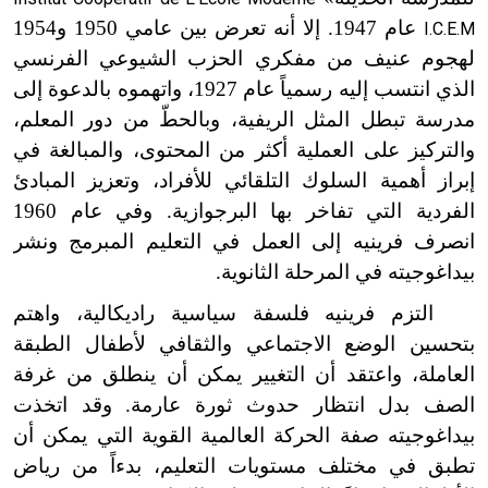
عام 1947. إلا أنه تعرض بين عامي 1950 و1954
I.C.E.M
لهجوم عنيف من مفكري الحزب الشيوعي الفرنسي
الذي انتسب إليه رسمياً عام 1927، واتهموه بالدعوة إلى
مدرسة تبطل المثل الريفية، وبالحطّ من دور المعلم،
والتركيز على العملية أكثر من المحتوى، والمبالغة في
إبراز أهمية السلوك التلقائي للأفراد، وتعزيز المبادئ
الفردية التي تفاخر بها البرجوازية. وفي عام 1960
انصرف فرينيه إلى العمل في التعليم المبرمج ونشر
بيداغوجيته في المرحلة الثانوية.
التزم فرينيه فلسفة سياسية راديكالية، واهتم
بتحسين الوضع الاجتماعي والثقافي لأطفال الطبقة
العاملة، واعتقد أن التغيير يمكن أن ينطلق من غرفة
الصف بدل انتظار حدوث ثورة عارمة. وقد اتخذت
بيداغوجيته صفة الحركة العالمية القوية التي يمكن أن
تطبق في مختلف مستويات التعليم، بدءاً من رياض