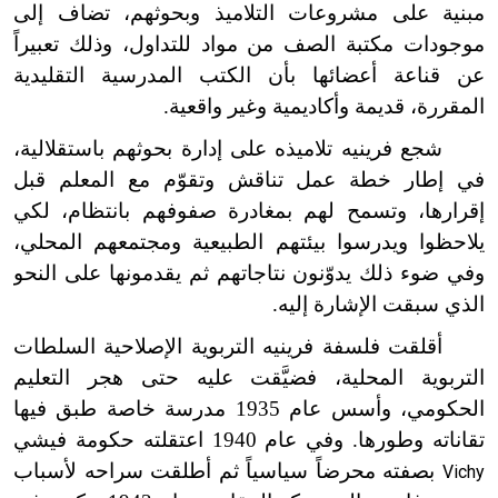
مبنية على مشروعات التلاميذ وبحوثهم، تضاف إلى
موجودات مكتبة الصف من مواد للتداول، وذلك تعبيراً
عن قناعة أعضائها بأن الكتب المدرسية التقليدية
المقررة، قديمة وأكاديمية وغير واقعية.
شجع فرينيه تلاميذه على إدارة بحوثهم باستقلالية،
في إطار خطة عمل تناقش وتقوّم مع المعلم قبل
إقرارها، وتسمح لهم بمغادرة صفوفهم بانتظام، لكي
يلاحظوا ويدرسوا بيئتهم الطبيعية ومجتمعهم المحلي،
وفي ضوء ذلك يدوّنون نتاجاتهم ثم يقدمونها على النحو
الذي سبقت الإشارة إليه.
أقلقت فلسفة فرينيه التربوية الإصلاحية السلطات
التربوية المحلية، فضيَّقت عليه حتى هجر التعليم
الحكومي، وأسس عام 1935 مدرسة خاصة طبق فيها
تقاناته وطورها. وفي عام 1940 اعتقلته حكومة فيشي
بصفته محرضاً سياسياً ثم أطلقت سراحه لأسباب
Vichy