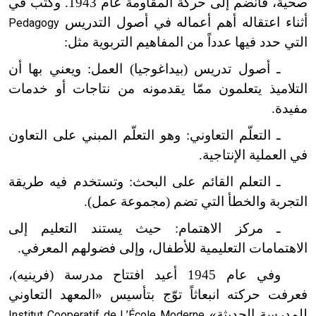
صحية، فانضم إلى حركة المقاومة عام 1943. وكتب في
أثناء اعتقاله أهم أعماله في أصول التدريس
Pedagogy
التي حدد فيها عدداً من المفاهيم التربوية مثل:
ـ أصول تدريس (بيداغوجيا) العمل: ويعني بها أن
التلاميذ يتعلمون ممّا يقدمونه من نتاجات أو خدمات
مفيدة.
ـ التعلّم التعاوني: وهو التعلّم المبني على التعاون
في العملية الإنتاجية.
ـ التعلم القائم على البحث: وتستخدم فيه طريقة
التجربة والخطأ التي تضم (مجموعة عمل).
ـ مركز الاهتمام: حيث يستند التعليم إلى
الاهتمامات التعليمية للأطفال، وإلى فضولهم المعرفي.
وفي عام 1945 أعيد افتتاح مدرسة (فرينيه)،
فعرفت حركته انبعاثاً توّج بتأسيس «المعهد التعاوني
للمدرسة الحديثة»
Institut Cooperatif de L’École Moderne