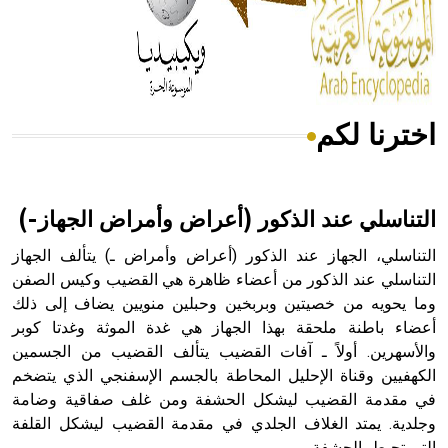
- هل تعلم أن المرجان إفراز حيواني يتكون في البحر ويتركب
من مادة كربونات الكلسيوم، وهو أحمر أو شديد الحمرة وهو
أجود أنواعه، ويمتاز بكبر الحجم ويسمى الش
اخترنا لكم
هل تعلم أن الأبسيد كلمة فرنسية اللفظ تم اعتمادها مصطلحاً
أثرياً يستخدم في العمارة عموماً وفي العمارة الدينية الخاصة
بالكنائس خصوصاً، وفي الإنكليزية أب
التناسلي عند الذكور (أعراض وأمراض الجهاز-)
التناسلي، الجهاز عند الذكور (أعراض وأمراض ـ) يتألف الجهاز
التناسلي عند الذكور من أعضاء ظاهرة هي القضيب وكيس الصفن
وما يحويه من خصيتين وبربخين وحبلين منويين يضاف إلى ذلك
- هل تعلم أن أبجر Abgar اسم معروف جيداً يعود إلى عدد من
الملوك الذين حكموا مدينة إديسا (الرها) من أبجر الأول وحتى
أعضاء باطنة ملحقة بهذا الجهاز هي غدة الموثة وغدتا كوبر
التاسع، وهم ينتسبون إلى أسرة أوسروين
والأسهرين. أولاً ـ آفات القضيب يتألف القضيب من الجسمين
الكهفيين وقناة الإحليل المحاطة بالجسم الإسفنجي الذي يتضخم
في مقدمة القضيب ليشكل الحشفة ومن غلف صفاقية وضامة
وجلدية. يمتد الغلاف الجلدي في مقدمة القضيب ليشكل القلفة
التي تحيط بالحشفة.