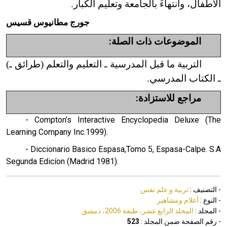
الأطفال، وانتهاءً بالجامعة وتعليم الكبار.
جورج مطانيوس قسيس
الموضوعات ذات الصلة:
التربية ما قبل المدرسية ـ التعليم والتعلم (طرائق ـ)
ـ الكتاب المدرسي.
مراجع للاستزادة:
- Compton’s Interactive Encyclopedia Deluxe (The
Learning Company Inc.1999).
- Diccionario Basico Espasa,Tomo 5, Espasa-Calpe. S.A
Segunda Edicíon (Madrid 1981).
- التصنيف :
تربية و علم نفس
- النوع :
أعلام ومشاهير
- المجلد :
المجلد الرابع عشر، طبعة 2006، دمشق
- رقم الصفحة ضمن المجلد :
523