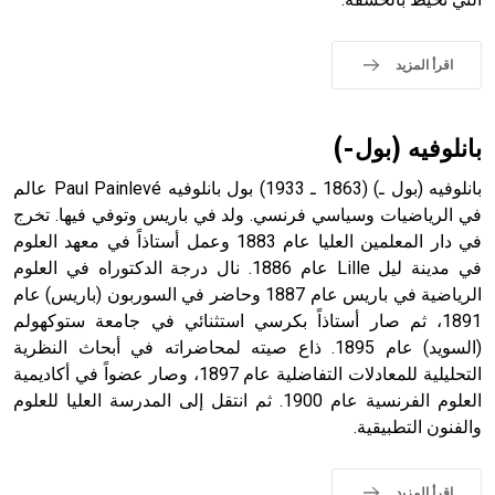
- هل تعلم أن الأبجدية الكنعانية تتألف من /22/ علامة كتابية
sign تكتب منفصلة غير متصلة، وتعتمد المبدأ الأكوروفوني،
حيث تقتصر القيمة الصوتية للعلامة الك
اقرأ المزيد
بانلوفيه (بول-)
بانلوفيه (بول ـ) (1863 ـ 1933) بول بانلوفيه Paul Painlevé عالم
في الرياضيات وسياسي فرنسي. ولد في باريس وتوفي فيها. تخرج
في دار المعلمين العليا عام 1883 وعمل أستاذاً في معهد العلوم
في مدينة ليل Lille عام 1886. نال درجة الدكتوراه في العلوم
الرياضية في باريس عام 1887 وحاضر في السوربون (باريس) عام
1891، ثم صار أستاذاً بكرسي استثنائي في جامعة ستوكهولم
(السويد) عام 1895. ذاع صيته لمحاضراته في أبحاث النظرية
التحليلية للمعادلات التفاضلية عام 1897، وصار عضواً في أكاديمية
العلوم الفرنسية عام 1900. ثم انتقل إلى المدرسة العليا للعلوم
والفنون التطبيقية.
اقرأ المزيد