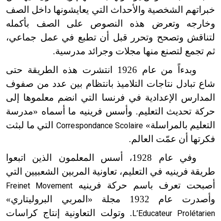
خبراتهم الشخصية والأحداث التي يعايشونها داخل الصف
وخارجه وتعرض هذه النصوص على الصف بأكمله
لتناقش وتصحح وتحرر قبل أن تطبع في عمل جماعي،
ثم تجمع لتصنع منها مجلات وجرائد مدرسية.
وبدءاً من عام 1926 انتشرت هذه الطريقة حتى
شاع تبادل نتاجات التلاميذ بانتظام بين عدد من صفوف
المدارس الإعدادية في فرنسا التي انضم معلموها إلى
حركة تحديث التعليم. وأسس فرينيه ما أسماه «مدرسة
التعليم بالمراسلة»
التي ما لبثت
Correspondance Scolaire
فكرتها أن عمّت العالم.
وفي عام 1928، أسس المعلمون الذين اتبعوا
طريقة فرينيه في التعليم، تعاونية المربين الشعبيين التي
أصبحت تعرف باسم حركة فرينيه
Freinet Movement
وأصدرت عام 1932 مجلة «المربي البروليتاري»
. وتولت التعاونية إنتاج كراسات
L’Educateur Prolétarien