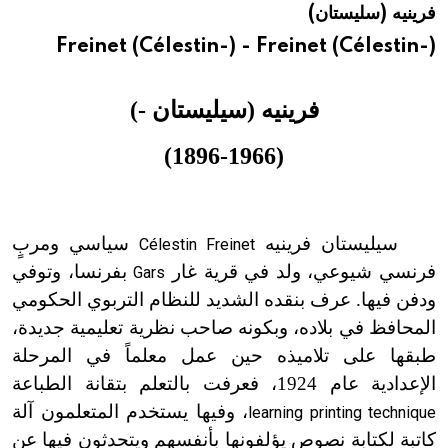
فرينيه (سليستان)
هيئة الموسوعة العربية تطلق موسوعات جديدة في عام 2026
Freinet (Célestin-) - Freinet (Célestin-)
فرينيه
(سيليستا
ن -)
(1896-1966)
سيليستان فرينيه
سياسي ومربٍ
Célestin Freinet
فرنسي شيوعي، ولد في قرية غار
بفرنسا، وتوفي
Gars
ودفن فيها. عرف بنقده الشديد للنظام التربوي الحكومي
المحافظ في بلاده، وبكونه صاحب نظرية تعليمية جديدة،
طبقها على تلاميذه حين عمل معلماً في المرحلة
الإعدادية عام 1924، فعرفت بالتعلم بتقانة الطباعة
، وفيها يستخدم المتعلمون آلة
learning printing technique
كاتبة لكتابة نصوص يؤلفونها بأنفسهم ويتحدثون فيها عن