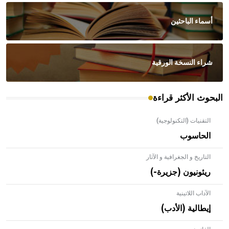
أسماء الباحثين
شراء النسخة الورقية
البحوث الأكثر قراءة
التقنيات (التكنولوجية)
الحاسوب
التاريخ و الجغرافية و الآثار
ريئونيون (جزيرة-)
الآداب اللاتينية
إيطالية (الأدب)