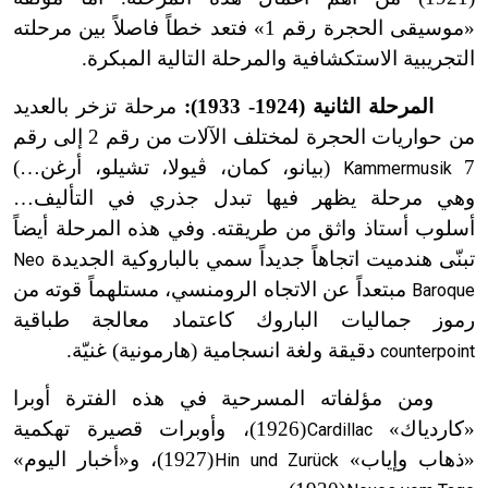
«موسيقى الحجرة رقم 1» فتعد خطاً فاصلاً بين مرحلته
التجريبية الاستكشافية والمرحلة التالية المبكرة.
المرحلة الثانية (1924- 1933):
مرحلة تزخر بالعديد
من حواريات الحجرة لمختلف الآلات من رقم 2 إلى رقم
7
(بيانو، كمان، ڤيولا، تشيلو، أرغن…)
Kammermusik
وهي مرحلة يظهر فيها تبدل جذري في التأليف…
أسلوب أستاذ واثق من طريقته. وفي هذه المرحلة أيضاً
تبنّى هندميت اتجاهاً جديداً سمي بالباروكية الجديدة
Neo
مبتعداً عن الاتجاه الرومنسي، مستلهماً قوته من
Baroque
رموز جماليات الباروك كاعتماد معالجة طباقية
دقيقة ولغة انسجامية (هارمونية) غنيّة.
counterpoint
ومن مؤلفاته المسرحية في هذه الفترة أوبرا
«كاردياك»
(1926)، وأوبرات قصيرة تهكمية
Cardillac
ت
«ذهاب وإياب»
(1927)، و«أخبار اليوم»
Hin und Zurück
ت