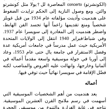
(الكونشرتو)
المعاصرة لل†يولا مثل كونشرتو
concerto
والتن. ومع وصول النازية إلى الحكم تزايدت الضغوط
على هندميت وأدينت مؤلفاته عام 1934 من قبل غوبلز
شخصياً ومنع تقديمها زاعماً أنها تجسد الفن الهابط،
واضطر هندميت إلى المغادرة إلى سويسرا عام 1937.
وفي شباط/فبراير 1940 انتقل إلى الولايات المتحدة
الأمريكية حيث عمل مدرساً في جامعات أمريكية عدة
وفضل الاستقرار في جامعة يال حتى عام 1953، وعاد
إلى أوربا في جولة موسيقية واسعة مقدماً أعماله في
ألمانيا وخارجها، وانهالت عليه العروض والمناصب لكنه
فضّل الإقامة في سويسرا نهائياً حيث توفي فيها.
أعماله
يعد هندميت من أهم الشخصيات الموسيقية التي
أسهمت في رسم ملامح القرن العشرين الموسيقية.
نتاجه في غاية الغزارة والتنوع من موسيقى الحجرة