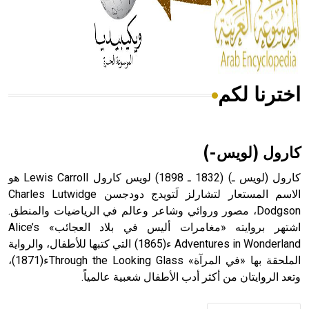
- هل تعلم أن المرجان إفراز حيواني يتكون في البحر ويتركب
من مادة كربونات الكلسيوم، وهو أحمر أو شديد الحمرة وهو
أجود أنواعه، ويمتاز بكبر الحجم ويسمى الش
اخترنا لكم
هل تعلم أن الأبسيد كلمة فرنسية اللفظ تم اعتمادها مصطلحاً
أثرياً يستخدم في العمارة عموماً وفي العمارة الدينية الخاصة
بالكنائس خصوصاً، وفي الإنكليزية أب
كارول (لويس-)
كارول (لويس ـ) (1832 ـ 1898) لويس كارول Lewis Carroll هو
الاسم المستعار لتشارلز لَتويدج دودجسن Charles Lutwidge
Dodgson، مصور وروائي وشاعر وعالم في الرياضيات والمنطق.
- هل تعلم أن أبجر Abgar اسم معروف جيداً يعود إلى عدد من
الملوك الذين حكموا مدينة إديسا (الرها) من أبجر الأول وحتى
اشتهر بروايته «مغامرات أليس في بلاد العجائب» Alice’s
التاسع، وهم ينتسبون إلى أسرة أوسروين
Adventures in Wonderland ء(1865) التي كتبها للأطفال، والرواية
الملحقة بها «في المرآة» Through the Looking Glassء(1871)،
وتعد الروايتان من أكثر أدب الأطفال شعبية عالمياً.