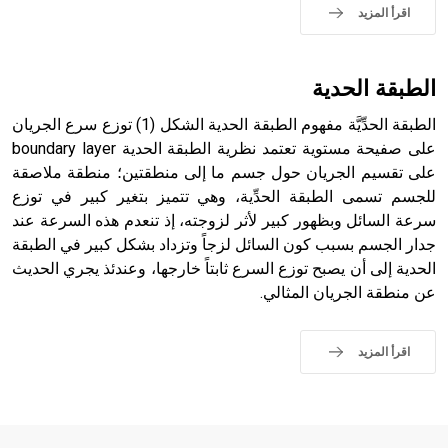
- هل تعلم أن الأبجدية الكنعانية تتألف من /22/ علامة كتابية
اقرأ المزيد
sign تكتب منفصلة غير متصلة، وتعتمد المبدأ الأكوروفوني،
حيث تقتصر القيمة الصوتية للعلامة الك
الطبقة الحدية
الطبقة الحدِّيَّة مفهوم الطبقة الحدية الشكل (1) توزع سرع الجريان
على صفيحة مستوية تعتمد نظرية الطبقة الحدية boundary layer
على تقسيم الجريان حول جسم ما إلى منطقتين؛ منطقة ملاصقة
للجسم تسمى الطبقة الحدِّية، وهي تتميز بتغير كبير في توزع
سرعة السائل وبظهور كبير لأثر لزوجته، إذ تنعدم هذه السرعة عند
جدار الجسم بسبب كون السائل لزجاً وتزداد بشكل كبير في الطبقة
الحدية إلى أن يصبح توزع السرع ثابتاً خارجها، وعندئذ يجري الحديث
عن منطقة الجريان المثالي.
اقرأ المزيد