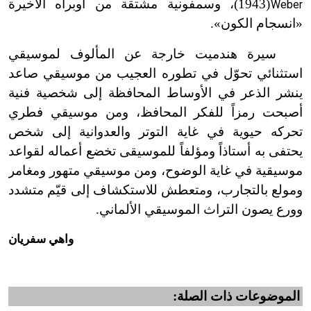
(1943)، وسمفونية مشتقة من أوبراه الأخيرة
Weber
ت
«انسجام الكون».
سيرة هندميت خارجة عن المألوف لموسيقي
استثنائي تحوّل في تطوره العجيب من موسيقي صاعد
ينشر الذعر في الأوساط المحافظة إلى شخصية فنية
أصبحت رمزاً للفكر المحافظ، ومن موسيقي فطري
تحركه حيوية في غاية التوتر والعدوانية إلى شخص
يحتفى به أستاذاً ومؤلفاً للموسيقى تخضع أعماله لقواعد
موسيقية في غاية الوضوح، ومن موسيقي متهور ومغامر
ومولع بالتجارب، ومتعطش للاستكشاف إلى قيّم متشدد
وورع يصون التراث الموسيقي الألماني.
واهي سفريان
الموضوعات ذات الصلة: