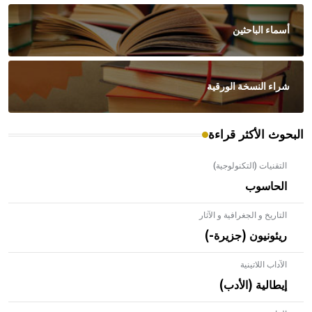
أسماء الباحثين
شراء النسخة الورقية
البحوث الأكثر قراءة
التقنيات (التكنولوجية)
الحاسوب
التاريخ و الجغرافية و الآثار
ريئونيون (جزيرة-)
الآداب اللاتينية
إيطالية (الأدب)