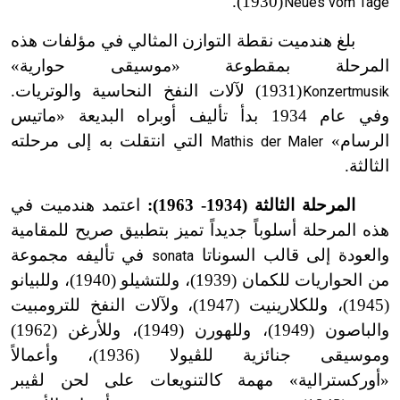
(1930).
Neues vom Tage
ت
بلغ هندميت نقطة التوازن المثالي في مؤلفات هذه
المرحلة بمقطوعة «موسيقى حوارية»
(1931) لآلات النفخ النحاسية والوتريات.
Konzertmusik
ت
وفي عام 1934 بدأ تأليف أوبراه البديعة «ماتيس
الرسام»
التي انتقلت به إلى مرحلته
Mathis der Maler
الثالثة.
المرحلة الثالثة (1934- 1963):
اعتمد هندميت في
هذه المرحلة أسلوباً جديداً تميز بتطبيق صريح للمقامية
والعودة إلى قالب السوناتا
في تأليفه مجموعة
sonata
من الحواريات للكمان (1939)، وللتشيلو (1940)، وللبيانو
(1945)، وللكلارينيت (1947)، ولآلات النفخ للترومبيت
والباصون (1949)، وللهورن (1949)، وللأرغن (1962)
وموسيقى جنائزية للڤيولا (1936)، وأعمالاً
«أوركسترالية» مهمة كالتنويعات على لحن لڤيبر