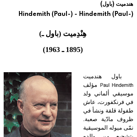
هندميت (باول)
هيئة الموسوعة العربية تطلق موسوعات جديدة في عام 2026
Hindemith (Paul-) - Hindemith (Paul-)
هِنْدِميت (باول ـ)
(1895 ـ 1963)
باول هندميت
مؤلف
Paul Hindemith
موسيقي ألماني ولد
في فرنكفورت، عاش
طفولة قلقة ونشأ في
ظروف مادّية صعبة.
نمّى ميوله الموسيقية
بتشجيع من والده