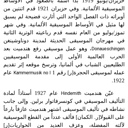
حزيران/يونيو 1919 بدأ اسمه بالصعود في الأوساط
الموسيقية الألمانية. وفي حزيران 1921 قدم اثنتين من
أوبراته ذات الفصل الواحد التي أثارت فضيحة لم يسبق
لها مثيل في الأوساط الموسيقية الألمانية. وفي شهر
تموز/يوليو من العام نفسه قدم رباعيته الوترية الثانية
في مهرجان الموسيقى الحديثة لمدينة دوناوشينغن
، وهو عمل موسيقي رفع هندميت بعد
Donaueschingen
الحرب العالمية الأولى إلى مقدمة الموسيقيين
الطليعيين الشباب في ألمانيا، وترسخ موقعه إثر تقديم
عمله لموسيقى الحجرة[ر] رقم 1
عام
Kammermusik no l
1922.
عيّن هندميت
عام 1927 أستاذاً لمادة
Hindemith
التأليف الموسيقي في كونسرفاتوار برلين. وإلى جانب
نشاطه في تأليف الموسيقى اشتهر هندميت عازفاً بارعاً
على الڤيولا[ر. الكمان] فألف عدداً من القطع الموسيقية
لآلته المفضلة، وعزف العديد من الحواريات[ر]