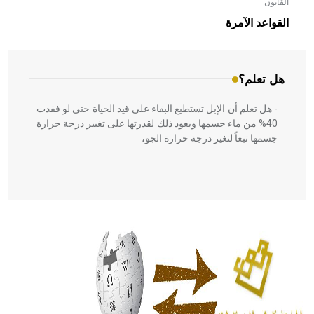
القانون
- هل تعلم أن الأبلق نوع من الفنون الهندسية التي ارتبطت
بالعمارة الإسلامية في بلاد الشام ومصر خاصة، حيث يحرص
القواعد الآمرة
المعمار على بناء مداميكه وخاصة في الواجهات
هل تعلم؟
- هل تعلم أن الإبل تستطيع البقاء على قيد الحياة حتى لو فقدت
40% من ماء جسمها ويعود ذلك لقدرتها على تغيير درجة حرارة
جسمها تبعاً لتغير درجة حرارة الجو،
- هل تعلم أن أبقراط كتب في الطب أربعة مؤلفات هي:
الحكم، الأدلة، تنظيم التغذية، ورسالته في جروح الرأس. ويعود
له الفضل بأنه حرر الطب من الدين والفلسفة.