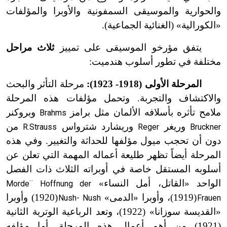
والحوارية والموسيقى السمفونية والأوبرا والمؤلفات
«الكورالية» (الغنائية الجماعية).
يتفق مؤرخو الموسيقى على تمييز
ثلاث مراحل
مختلفة في تطور أسلوب هندميت:
المرحلة الأولى (1918- 1923):
مرحلة التأثر والبحث
والاكتشاف والتجربة. وتحمل مؤلفات هذه المرحلة
ملامح تأثره بأسلافه الألمان مثل برامز
وبروكنر
Brahms
وريغر
وريشارد شترواس
من
R.Strauss
Reger
Bruckner
دون أن تحجب ميول مؤلفها للحداثة والتغيير. وفي هذه
المرحلة أيضاً تظهر طليعة أعماله المهمة التي تعلن عن
أسلوبه المستقل خاصة في أوبراته الثلاث ذات الفصل
الواحد «القاتل، أمل النساء»
Morde¨ Hoffnung der
(1919)، وأوبرا «الدمى»
(1920) وأوبرا
Nush- Nush
Frauen
ت
ت
«القديسة سوزانا» (1922)، وتعد الرباعية الوترية الثانية
(1921) من أهم أعمال هذه المرحلة. أما مؤلفه