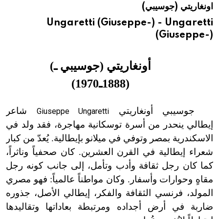
اونغاريتي (جوسيبي)
هيئة الموسوعة العربية تطلق موسوعات جديدة في عام 2026
Ungaretti (Giuseppe-) - Ungaretti
(Giuseppe-)
أونغاريتي (جوسيبي ـ
)
(
1888ـ1970
)
جوسيبي أونغاريتي
شاعر
Giuseppe Ungaretti
إيطالي ينحدر من أسرة توسكانية مهاجرة، فقد ولد في
الاسكندرية بمصر وتوفي في ميلانو بإيطالية. يُعدّ من كبار
شعراء إيطالية في القرن العشرين. كان صحفياً وناثراً،
كما كان رجل ثقافة وأدب وتأمل، إلى جانب كونه رجل
مقاهٍ وحوارات وأسفار. وكان مواطناً عالمياً: فهو مصري
المولد، فرنسي الثقافة والفكر، إيطالي الأصل، جذوره
ضاربة في أرض أجداده ومرتبطة بعاداتها وتقاليدها