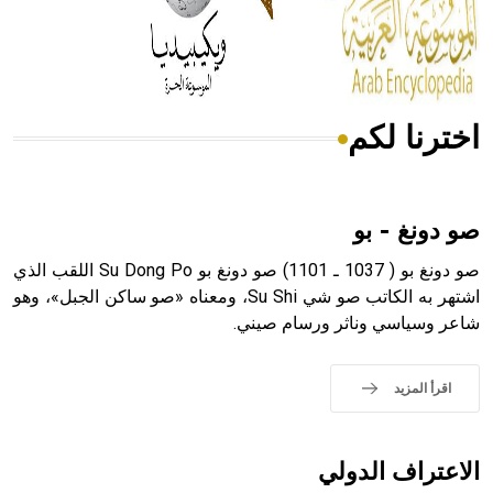
من مادة كربونات الكلسيوم، وهو أحمر أو شديد الحمرة وهو
أجود أنواعه، ويمتاز بكبر الحجم ويسمى الش
اخترنا لكم
هل تعلم أن الأبسيد كلمة فرنسية اللفظ تم اعتمادها مصطلحاً
أثرياً يستخدم في العمارة عموماً وفي العمارة الدينية الخاصة
بالكنائس خصوصاً، وفي الإنكليزية أب
صو دونغ - بو
صو دونغ بو ( 1037 ـ 1101) صو دونغ بو Su Dong Po اللقب الذي
اشتهر به الكاتب صو شي Su Shi، ومعناه «صو ساكن الجبل»، وهو
شاعر وسياسي وناثر ورسام صيني.
- هل تعلم أن أبجر Abgar اسم معروف جيداً يعود إلى عدد من
الملوك الذين حكموا مدينة إديسا (الرها) من أبجر الأول وحتى
التاسع، وهم ينتسبون إلى أسرة أوسروين
اقرأ المزيد
الاعتراف الدولي
- هل تعلم أن الأبجدية الكنعانية تتألف من /22/ علامة كتابية