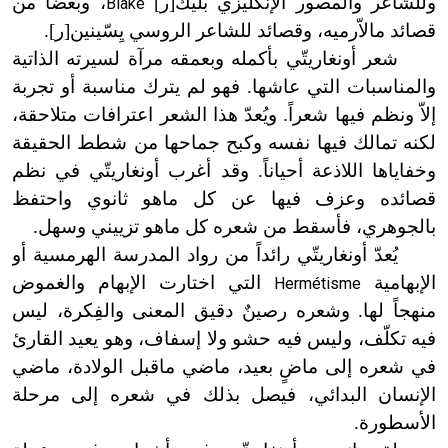
وللشاعر والمصور الإنكليزي بليك[ر]
، وبعضاً من
Blake
قصائد مالاّرميه، وقصائد للشاعر الروسي يِسّينين[ر].
شعر أونغاريتّي بأكمله وبعمقه مرآة لسيرته الذاتية
والمناسبات التي عاشها. فهو لم يترك مناسبة أو تجربة
إلاّ ونظم فيها شعراً. ويُعدّ هذا الشعر اعترافات متلاحقة،
لكنه تمالك فيها نفسه وكبح جماحها من شطط الحقيقة
وخفاياها اللاذعة أحياناً. وقد أغرب أونغاريتّي في نظم
قصائده وعزف فيها عن كل ماهو ثانوي واحتفظ
بالجوهري، فأسقط من شعره كل ماهو تزييني وسهل.
يُعدّ أونغاريتّي رائداً من رواد المدرسة الهرمسية أو
الإبهامية
التي اختارت الإبهام والغموض
Hermétisme
منهجاً لها. وشعره رصينٌ دقيق المعنى والفِكرة، ليس
فيه تكلّف، وليس فيه حشو ولا إسفاف، وهو يعيد القارئ
في شعره إلى ماضٍ بعيد، ماضي ماقبل الولادة، ماضي
الإنسان البدائي، فيصل بذلك في شعره إلى مرحلة
الأسطورة.