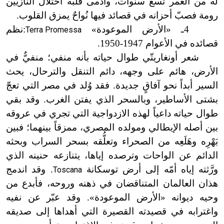
له من العمر تسع سنوات، وأدمى قلبه احتلال النازيين
رومة فصبّ أحزانه في قصائد فيها نُواحٌ يمزق القلوب.
4ـ «الأرض الموعودة»
:نظم
Terra Promessa
قصائده في الأعوام 1947
-
1950.
شعر أونغاريتّي طوال حياته بأنه منفي؛ منفيٌّ في
الأرض، هائم على وجهه، دائم التنقل والترحال، يحث
السير أبداً نحو آفاقٍ جديدة. فقد وُلد في مصر التي تعجّ
بشتى الأساطير، وبالسحر الذي يفتن الغرب. وقد بقي
طوال حياته داعياً لهذه الازدواجية التي تجري في عروقه
بين أصله الإيطالي ومولده المصري، ممزقاً بينهما؛ فبين
بَهْرِه وهَلَعِه من الصحراء وتعلُّقه بسحر السراب وبحثه
الدائم عن الواحات وترصده إياها، يتنازعه حنينه الذي
ورَّثته إياه أمّه إلى أرض توسكانة
. وقد اندمج
Toscana
هذان العالمان المتناقضان في ذهنه وروحه، فأبدع من
وحيه ديوانه «الأرض الموعودة
»
. وقد عبّر عن نفيه
واغترابه في قصيدته القصيرة التي أهداها إلى صديقه