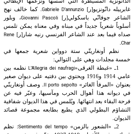
الدانّونزية المسيطرة التي أسسها وتزعمها الإيطالي
غابرييله دانّونزيو[ر]
. كما خالف نهج
Gabriele D'annunzio
الشاعر جوفانّي باسكولي[ر]
، وبلور
Giovanni Pascoli
أسلوباً شعرياً جديداً في مبناه وفي معناه يمكن تلمس
صداه فيما بعد عند الشاعر الفرنسي رنيه شار[ر]
Rene
.
Char
نظم أونغاريتّي ستة دوواين شعرية جمعها في
خمسة مجلدات وهي على التوالي:
1ـ «غبطة الغرقى«
نظمه بين
L'Allegria dei naufragi
عامي 1914 و1916 ويحتوي بين دفتيه على ديوان صغير
بعنوان «المرفأ الغائر»
. وصف أونغاريتّي
Il porto sepolto
في ديوانه هذا أهوال الحرب ومآسيها، وعبّر فيه عن
فرحة البقاء بعد انتهائها. ويُلمس في هذا الديوان شفافية
التشاؤم البطولي الذي يطبع بطابعه مجموعة قصائد
الديوان.
2ـ «الشعور بالزمن»
: نظم
Sentimento del tempo