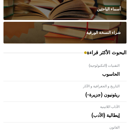
أسماء الباحثين
شراء النسخة الورقية
البحوث الأكثر قراءة
التقنيات (التكنولوجية)
الحاسوب
التاريخ و الجغرافية و الآثار
ريئونيون (جزيرة-)
الآداب اللاتينية
إيطالية (الأدب)
القانون
- هل تعلم أن الأبلق نوع من الفنون الهندسية التي ارتبطت