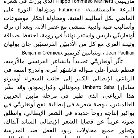
مارينيتّي
الذي برزت في شعره
Filippo Tommaso Marinetti
النزعة «المستقبلية»
ومؤداها: الثورة على
Futurisme
الماضي بكل أساليبه الفنية، ومحاولة ابتكار موضوعات
وأساليب فنية وأدبية تتمشى مع عصر الآلة. وبعد أن ترك
أونغاريتّي باريس واستقر نهائياً في رومة، احتفظ بصداقة
وثيقة العرى مع كل من الأديبيَن الفرنسيَين جان بولهان
، وبنيامين كريميو
.
Benjamin Crémieux
Jean Paulhan
تأثّر أونغاريتّي تحديداً بالشاعر الفرنسي مالاّرميه،
فنظم شعراً على منواله فاشتهُر أمره، واندرج اسمه في
الرباعي الإيطالي الكبير إلى جانب الشعراء أومبرتو
سابا[ر]
ومونتالي وكوازيمودو. وقد بشّر
Umberto Saba
هذا الرباعي، الذي ظهر في مرحلة مابين الحربين
العالميتين، بنهضة شعرية في إيطالية. نفخ أونغاريتّي في
بواكير إنتاجه روحاً جديدة في الشعر الإيطالي، وانطلق
صوته غريباً عن قضايا الشعر الإيطالي السائد آنذاك،
وتجاوز جميع محاولات ردود الفعل ضد المدرسة