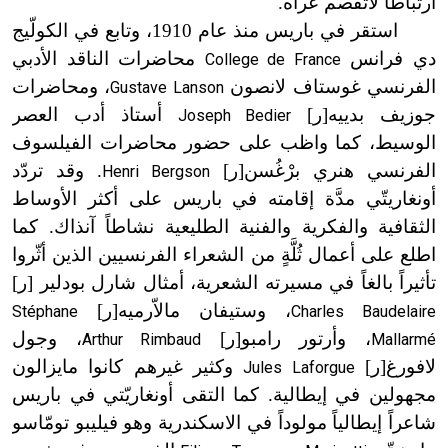
ارتباطاً لاتُفصم عُراه.
استقر في باريس منذ عام 1910، وتابع في الكولّيج
دي فرانس
محاضرات الناقد الأدبي
College de France
الفرنسي غوستاف لانصون
، ومحاضرات
Gustave Lanson
جوزيف بدييه[ر]
أستاذ أدب العصر
Joseph Bedier
الوسيط، كما واظب على حضور محاضرات الفيلسوف
الفرنسي هنري برْغُسن[ر]
. وقد تردّد
Henri Bergson
أونغاريتّي مدَّة إقامته في باريس على أكثر الأوساط
الثقافية والفكرية والفنية الطليعية نشاطاً آنذاك. كما
اطلع على أعمال ثُلَّةٍ من الشعراء الفرنسيين الذين أثّروا
تأثيراً بالغاً في مسيرته الشعرية، أمثال شارل بودلير [ر]
، وستيفان مالاّرميه[ر]
Stéphane
Charles Baudelaire
، وأرتور رامبو[ر]
، وجول
Arthur Rimbaud
Mallarmé
لافورغ[ر]
وكثير غيرهم كانوا مايزالون
Jules Laforgue
مجهولين في إيطالية. كما التقى أونغاريّتي في باريس
شاعراً إيطالياً مولوداً في الاسكندرية وهو فيليبو تومّاسو