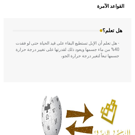
بالعمارة الإسلامية في بلاد الشام ومصر خاصة، حيث يحرص
القواعد الآمرة
المعمار على بناء مداميكه وخاصة في الواجهات
هل تعلم؟
- هل تعلم أن الإبل تستطيع البقاء على قيد الحياة حتى لو فقدت
40% من ماء جسمها ويعود ذلك لقدرتها على تغيير درجة حرارة
جسمها تبعاً لتغير درجة حرارة الجو،
- هل تعلم أن أبقراط كتب في الطب أربعة مؤلفات هي:
الحكم، الأدلة، تنظيم التغذية، ورسالته في جروح الرأس. ويعود
له الفضل بأنه حرر الطب من الدين والفلسفة.
- هل تعلم أن المرجان إفراز حيواني يتكون في البحر ويتركب