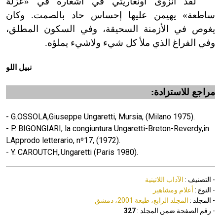
لقد انزوى أونغاريتّي في أشعاره في «عزلة
ساطعة» يهيمن عليها إحساس حاد بالصمت. وكان
يغوص في الأزمنة السحيقة، وفي السكون المطلق،
وفي الفراغ الذي ملأ كل شيء ولاشيء يملؤه.
نبيل اللو
مراجع للاستزادة:
- G.OSSOLA,Giuseppe Ungaretti, Mursia, (Milano 1975).
- P. BIGONGIARI, la congiuntura Ungaretti-Breton-Reverdy,in
LApprodo letterario, nº17, (1972).
- Y. CAROUTCH,.Ungaretti (Paris 1980).
- التصنيف :
الآداب اللاتينية
- النوع :
أعلام ومشاهير
- المجلد :
المجلد الرابع، طبعة 2001، دمشق
- رقم الصفحة ضمن المجلد :
327