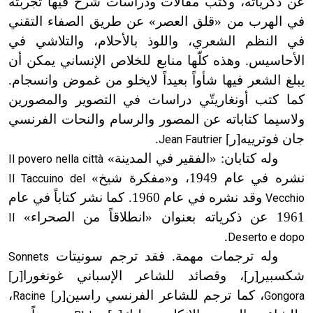
عن ذكرياته، وكتب مقالات ودراسات شرح فيها تجربته
في الهرب من «قلق العصر» عن طريق الصفاء التقني
في النظم الشعري، واللوذ بالأحلام، والتلاشي في
الأحاسيس. وهذه كلّها منابع للخلاص الإنساني يمكن أن
يبلغ الشعر فيها شأواً بعيداً لايخلو من غموض وانسجام.
كما كتب أونغاريتّي دراسات في التصوير والمصورين
ولاسيما كتاباته عن المصور والرسام والنحات الفرنسي
جان فوترييه[ر]
.
Jean Fautrier
وله كتابان: «الفقير في المدينة»
Il povero nella città
نشره في عام 1949، و
«
مفكرة شيخ»
Il Taccuino del
وقد نشره في عام 1960. كما نشر كتاباً في عام
Vecchio
1961 عن ذكرياته بعنوان «انطلاقاً من الصحراء»
Il
.
Deserto e dopo
وله ترجمات مهمة. فقد ترجم سونيتات
Sonnets
شكسبير[ر]، وقصائد للشاعر الإسباني غونغورا[ر]
، كما ترجم للشاعر الفرنسي راسين[ر]
،
Racine
Gongora