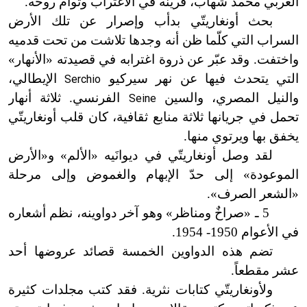
العربي محمد شهاب، قرينه في الاغتراب وتوأم روحه.
بحث أونغاريتّي بدأب وإصرار عن تلك الأرض
السراب التي كلّما ظن أنه وجدها تلاشت من تحت قدميه
واختفت. وقد عبّر عن ذروة اغترابه في قصيدته «الأنهار»
التي يتحدث فيها عن نهر سيركيو
الإيطالي،
Serchio
والنيل المصري، والسين
الفرنسي. ثلاثة أنهار
Seine
تحمل في جريانها ثلاثة منابع ثقافية، كان قلب أونغاريتّي
يخفق بها ويرتوي منها.
لقد وصل أونغاريتّي في ديوانَيه «الألم» و
«
الأرض
الموعودة» إلى حدّ الإبهام والغموض وإلى مرحلة
«الشعر الصرف
»
.
5 ـ «صراخٌ ومناظر» وهو آخر دواوينه، نظم أشعاره
في الأعوام 1950
-
1954.
تضم هذه الدواوين الخمسة قصائد عروضها أحد
عشر مقطعاً.
ولأونغاريتّي كتابات نثرية. فقد كتب مجلدات كثيرة