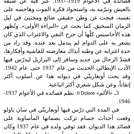
قصائده في الأعوام 1919
-
1937. عبّر فيه عن ضيقه
بالعيش وتبرّمه به، واستحواذ فكرة الموت وهاجسه على
نفسه، فبحث عن وطن حقيقي ضائع ومختبئ في ليل
الزمان السحيق. كما بحث عن «البراءة الأولى
»
. وتُظهر
هذه الأحاسيس كلّها أن جرح النفي والاغتراب الذي كان
يشعر به على الدوام لم يندمل بعد عنده. وقد زاد من
حدة اغترابه عن وطنه آنذاك معارضته للفاشية وأفكارها،
فشدّ الرحال من جديد وسافر إلى البرازيل ليدرّس فيها
الأدب الإيطالي الحديث من عام 1937 حتى عام 1942.
وقد بحث أونغاريتّي في ديوانه هذا عن أسلوب أكثر
إتقاناً، وعن شكل شعري أكثر اتباعية.
3ـ «الألم»
: نظم قصائده في الأعوام 1937
-
Il Dolore
1946.
في المدة التي درّس فيها أونغاريتّي في سان باولو
وقعت أحداث جسام تركت بصماتها المأساوية على
قصائد هذا الديوان. فقد توفي ولده في عام 1937 وكان