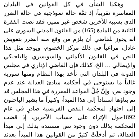
وهكذا الشأن في كل القوانين في البلدان
المعاصرة تقريباً، إذ ثمَّة حالة نموذجية هي حالة الضرر
الذي يسببه للآخرين شخص غير مميز، فقد نصت الفقرة
الثانية من المادة (165) من القانون المدني السوري على
أنه يجوز للقاضي أن يلزم من وقع منه الضرر بتعويض
عادل، مراعياً في ذلك مركز الخصوم، ويوجد مثل هذا
النص في القانون الألماني والسويسري والبلجيكي
والإيطالي … الخ، كذلك فإن القاضي الإداري في مجلس
الدولة في البلدان التي تأخذ بهذا النظام ومنها سورية
غالباً ما يستوحى في أحكامه مبادئ العدالة عند عدم
وجود نص، وإنَّ جُلَّ القواعد المقررة في هذا المجلس قد
تم بناؤها استناداً إلى هذا المبدأ، وكثيراً ما يشير الباحثون
إلى اجتهادٍ لمحكمة النقض الفرنسية صادرٍ في عام
1892حول الإثراء على حساب الآخرين، إذ قضت
المحكمة بذلك دون وجود نص مستندة بذلك إلى مبدأ
العدالة، ثم أدخلَتْ كثيرٌ من القوانين هذا المبدأ بعدئذ