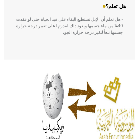
هل تعلم؟
- هل تعلم أن الإبل تستطيع البقاء على قيد الحياة حتى لو فقدت
40% من ماء جسمها ويعود ذلك لقدرتها على تغيير درجة حرارة
جسمها تبعاً لتغير درجة حرارة الجو،
- هل تعلم أن أبقراط كتب في الطب أربعة مؤلفات هي:
الحكم، الأدلة، تنظيم التغذية، ورسالته في جروح الرأس. ويعود
له الفضل بأنه حرر الطب من الدين والفلسفة.
- هل تعلم أن المرجان إفراز حيواني يتكون في البحر ويتركب
من مادة كربونات الكلسيوم، وهو أحمر أو شديد الحمرة وهو
أجود أنواعه، ويمتاز بكبر الحجم ويسمى الش