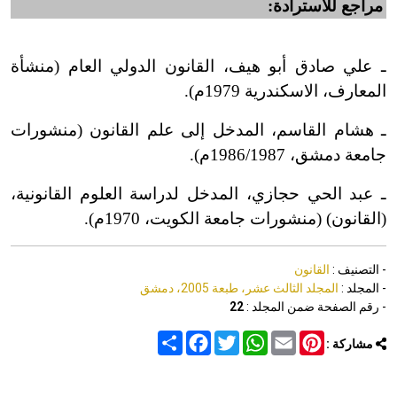
مراجع للاسترادة:
ـ علي صادق أبو هيف، القانون الدولي العام (منشأة
المعارف، الاسكندرية 1979م).
ـ هشام القاسم، المدخل إلى علم القانون (منشورات
جامعة دمشق، 1986/1987م).
ـ عبد الحي حجازي، المدخل لدراسة العلوم القانونية،
(القانون) (منشورات جامعة الكويت، 1970م).
- التصنيف :
القانون
- المجلد :
المجلد الثالث عشر، طبعة 2005، دمشق
- رقم الصفحة ضمن المجلد :
22
Share
Facebook
Twitter
WhatsApp
Email
Pinterest
مشاركة :