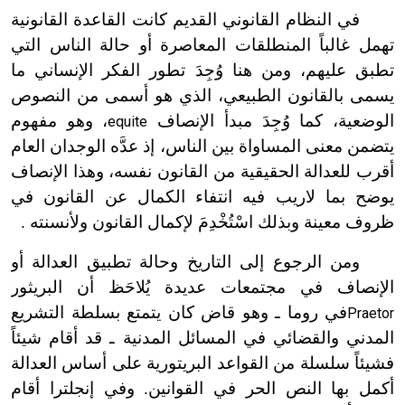
في النظام القانوني القديم كانت القاعدة القانونية
تهمل غالباً المنطلقات المعاصرة أو حالة الناس التي
تطبق عليهم، ومن هنا وُجِدَ تطور الفكر الإنساني ما
يسمى بالقانون الطبيعي، الذي هو أسمى من النصوص
الوضعية، كما وُجِدَ مبدأ الإنصاف
، وهو مفهوم
equite
يتضمن معنى المساواة بين الناس، إذ عدَّه الوجدان العام
أقرب للعدالة الحقيقية من القانون نفسه، وهذا الإنصاف
يوضح بما لاريب فيه انتفاء الكمال عن القانون في
ظروف معينة وبذلك اسْتُخْدِمَ لإكمال القانون ولأنسنته .
ومن الرجوع إلى التاريخ وحالة تطبيق العدالة أو
الإنصاف في مجتمعات عديدة يُلاحَظ أن البريثور
في روما ـ وهو قاض كان يتمتع بسلطة التشريع
Praetor
المدني والقضائي في المسائل المدنية ـ قد أقام شيئاً
فشيئاً سلسلة من القواعد البريتورية على أساس العدالة
أكمل بها النص الحر في القوانين. وفي إنجلترا أقام