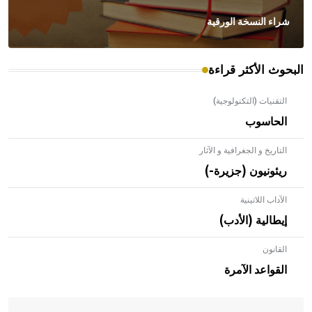
شراء النسخة الورقية
البحوث الأكثر قراءة
التقنيات (التكنولوجية)
الحاسوب
التاريخ و الجغرافية و الآثار
ريئونيون (جزيرة-)
الآداب اللاتينية
إيطالية (الأدب)
القانون
- هل تعلم أن الأبلق نوع من الفنون الهندسية التي ارتبطت
بالعمارة الإسلامية في بلاد الشام ومصر خاصة، حيث يحرص
القواعد الآمرة
المعمار على بناء مداميكه وخاصة في الواجهات