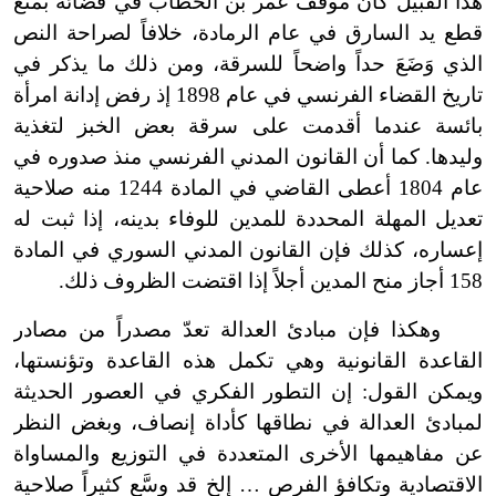
هذا القبيل كان موقف عمر بن الخطاب في قضائه بمنع
قطع يد السارق في عام الرمادة، خلافاً لصراحة النص
الذي وَضَعَ حداً واضحاً للسرقة، ومن ذلك ما يذكر في
تاريخ القضاء الفرنسي في عام 1898 إذ رفض إدانة امرأة
بائسة عندما أقدمت على سرقة بعض الخبز لتغذية
وليدها. كما أن القانون المدني الفرنسي منذ صدوره في
عام 1804 أعطى القاضي في المادة 1244 منه صلاحية
تعديل المهلة المحددة للمدين للوفاء بدينه، إذا ثبت له
إعساره، كذلك فإن القانون المدني السوري في المادة
158 أجاز منح المدين أجلاً إذا اقتضت الظروف ذلك.
وهكذا فإن مبادئ العدالة تعدّ مصدراً من مصادر
القاعدة القانونية وهي تكمل هذه القاعدة وتؤنستها،
ويمكن القول: إن التطور الفكري في العصور الحديثة
لمبادئ العدالة في نطاقها كأداة إنصاف، وبغض النظر
عن مفاهيمها الأخرى المتعددة في التوزيع والمساواة
الاقتصادية وتكافؤ الفرص … إلخ قد وسَّع كثيراً صلاحية