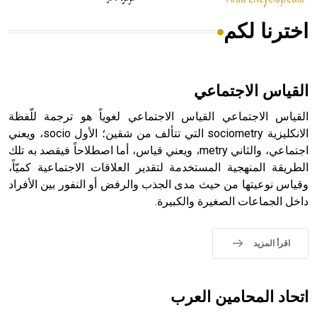
اخترنا لكم
هل تعلم أن الأبسيد كلمة فرنسية اللفظ تم اعتمادها مصطلحاً
أثرياً يستخدم في العمارة عموماً وفي العمارة الدينية الخاصة
بالكنائس خصوصاً، وفي الإنكليزية أب
القياس الاجتماعي
القياس الاجتماعي القياس الاجتماعي لغوياً هو ترجمة للّفظة
الانكليزية sociometry التي تتألف من شقين؛ الأول socio، ويعني
اجتماعي، والثاني metry، ويعني قياس، أما اصطلاحاً فيقصد به تلك
- هل تعلم أن أبجر Abgar اسم معروف جيداً يعود إلى عدد من
الملوك الذين حكموا مدينة إديسا (الرها) من أبجر الأول وحتى
الطريقة المنهجية المستخدمة لتقدير العلاقات الاجتماعية كميّاً،
التاسع، وهم ينتسبون إلى أسرة أوسروين
وقياس نوعيتها من حيث مدى الجذب والرفض أو النفور بين الأفراد
داخل الجماعات الصغيرة والكبيرة.
اقرأ المزيد
- هل تعلم أن الأبجدية الكنعانية تتألف من /22/ علامة كتابية
sign تكتب منفصلة غير متصلة، وتعتمد المبدأ الأكوروفوني،
حيث تقتصر القيمة الصوتية للعلامة الك
اتحاد المحامين العرب