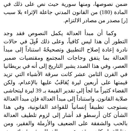
ضمن نصوصها، ومنها سورية حيث نص على ذلك في
المادة (180) من القانون المدني جاعلة الإثراء بلا سبب
[ر] مصدر من مصادر الالتزام.
وكما أن مبدأ العدالة يكمل النصوص فقد وجد
التطور أن هذا ليس كافياً، وعلى ذلك قُبِلَ في حالات
نادرة إعادة إصلاح التطبيق وتصحيحُهُ استناداً إلى مبدأ
العدالة بما يتفق وحاجات المجتمع ومقتضيات ضمير
العصر، وفي هذا الصدد يشير التاريخ إلى أنه في بريطانيا
في القرن الثامن عشر كانت سرقة الأشياء التي تزيد
قيمتها على أربعين ليرة يُعَاقَبُ عليها بالإعدام، ولكن
القضاء كثيراً ما لجأ إلى تقدير القيمة بـ 39 ليرة ليتحاشى
صلابة القانون. واستناداً إلى مبدأ العدالة فإن مبدأ العدالة
يستوجب تطبيقاً إنسانياً للقواعد القانونية، وفي هذا
الشأن كان أرسطو قد أشار إلى لزوم تلطيف العدالة
بالحب والشفقة على الضعيف والأرملة والفقير، ومن