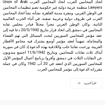
اتحاد المحامين العرب اتحاد المحامين العرب Union of Arab
Lawyers منظمة عربية دولية غير حكومية تضم تنظيمات المحامين
في الوطن العربي، ومقره مدينة القاهرة. نشأته نشأ اتحاد المحامين
العرب في ظروف دولية وعربية صعبة، في أثناء الحرب العالمية
الثانية، وكان الوطن العربي مجزأ محتلاً فبادر مجلس نقابة
المحامين في دمشق إلى اتخاذ قرار بتاريخ 20/5/1942 دعا فيه إلى
عقد مؤتمر للمحامين السوريين لبحث المسائل التي تهم القضاء
والمحاماة، تمهيداً لعقد مؤتمر أوسع يشترك فيه محامو الأقطار
العربية، ورحبت نقابتا حلب واللاذقية بهذه الدعوة إذ كان في سورية
آنذاك ثلاث نقابات للمحامين. وبتاريخ 11/6/1942 اجتمع مندوبون
عن النقابات الثلاث في دمشق وأقروا برنامج أعمال المؤتمر الأول
للمحامين السوريين الذي انعقد في 20 آب 1942 وكان في جملة
مقرراته الدعوة إلى مؤتمر للمحامين العرب.
اقرأ المزيد