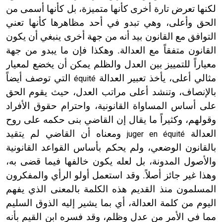
لكنها تعرض تارة أخرى كأنها متميزة، بل كأنها أسمى من
الحق وأعلى، وهي تبدو في أحد مظاهرها كأنها تعني
التوافق مع القانون بيد أنه من جهة أخرى ينبغي أن يكون
القانون متفقاً مع العدالة. وهكذا فإن ما يبدو من جهة
معياراً للتمييز بين العدل والظلم يمكن أن يخضع لمعيار
مثالي أعلى، يأخذ تعبير العدالة
التي توصف أيضاً
équité
بالإنصاف، وتنشد أعلى مراتب العدل، حيث يقوم الحق
على أساس المساواة القانونية، واحترام حقوق الأفراد
وقولهم، وكثيراً ما يقال إن القاضي بنى حكمه على روح
العدالة
ومعناه أن القاضي لم يتقيد
juger en équité
بالقانون الوضعي، ولم يحكم بأساس القواعد القانونية
والأصول المدونة، بل لعله يكون خالفها فيما قضى به،
وهذا غير جائز أصلاً. وقد استعمل أولو الرأي والمفكرون
المسلمون منذ القديم هذه الكلمة بالمعنى الذي يفهم
اليوم من كلمة العدالة، أي بما يشير إليه الذوق السليم
مما في الأمر من عدل وظلم، وقد فسره ابن القيم بأنه