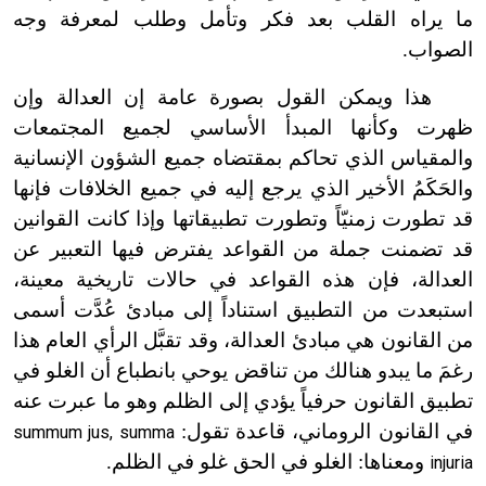
ما يراه القلب بعد فكر وتأمل وطلب لمعرفة وجه
الصواب.
هذا ويمكن القول بصورة عامة إن العدالة وإن
ظهرت وكأنها المبدأ الأساسي لجميع المجتمعات
والمقياس الذي تحاكم بمقتضاه جميع الشؤون الإنسانية
والحَكَمُ الأخير الذي يرجع إليه في جميع الخلافات فإنها
قد تطورت زمنيّاً وتطورت تطبيقاتها وإذا كانت القوانين
قد تضمنت جملة من القواعد يفترض فيها التعبير عن
العدالة، فإن هذه القواعد في حالات تاريخية معينة،
استبعدت من التطبيق استناداً إلى مبادئ عُدَّت أسمى
من القانون هي مبادئ العدالة، وقد تقبَّل الرأي العام هذا
رغمَ ما يبدو هنالك من تناقض يوحي بانطباع أن الغلو في
تطبيق القانون حرفياً يؤدي إلى الظلم وهو ما عبرت عنه
في القانون الروماني، قاعدة تقول:
summum jus, summa
ومعناها: الغلو في الحق غلو في الظلم.
injuria