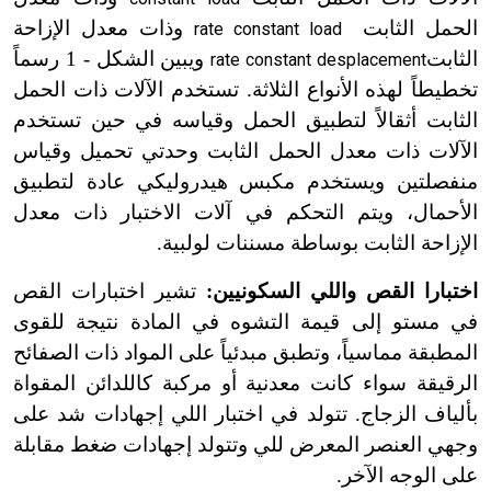
الحمل الثابت
وذات معدل الإزاحة
rate constant load
الثابت
ويبين الشكل - 1 رسماً
rate constant desplacement
تخطيطاً لهذه الأنواع الثلاثة. تستخدم الآلات ذات الحمل
الثابت أثقالاً لتطبيق الحمل وقياسه في حين تستخدم
الآلات ذات معدل الحمل الثابت وحدتي تحميل وقياس
منفصلتين ويستخدم مكبس هيدروليكي عادة لتطبيق
الأحمال، ويتم التحكم في آلات الاختبار ذات معدل
الإزاحة الثابت بوساطة مسننات لولبية.
اختبارا القص واللي السكونيين:
تشير اختبارات القص
في مستو إلى قيمة التشوه في المادة نتيجة للقوى
المطبقة مماسياً، وتطبق مبدئياً على المواد ذات الصفائح
الرقيقة سواء كانت معدنية أو مركبة كاللدائن المقواة
بألياف الزجاج. تتولد في اختبار اللي إجهادات شد على
وجهي العنصر المعرض للي وتتولد إجهادات ضغط مقابلة
على الوجه الآخر.