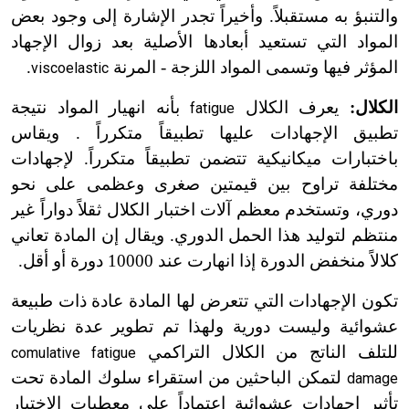
والتنبؤ به مستقبلاً. وأخيراً تجدر الإشارة إلى وجود بعض
المواد التي تستعيد أبعادها الأصلية بعد زوال الإجهاد
المؤثر فيها وتسمى المواد اللزجة - المرنة
.
viscoelastic
الكلال:
يعرف الكلال
بأنه انهيار المواد نتيجة
fatigue
تطبيق الإجهادات عليها تطبيقاً متكرراً . ويقاس
باختبارات ميكانيكية تتضمن تطبيقاً متكرراً. لإجهادات
مختلفة تراوح بين قيمتين صغرى وعظمى على نحو
دوري، وتستخدم معظم آلات اختبار الكلال ثقلاً دواراً غير
منتظم لتوليد هذا الحمل الدوري. ويقال إن المادة تعاني
كلالاً منخفض الدورة إذا انهارت عند 10000 دورة أو أقل.
تكون الإجهادات التي تتعرض لها المادة عادة ذات طبيعة
عشوائية وليست دورية ولهذا تم تطوير عدة نظريات
للتلف الناتج من الكلال التراكمي
comulative fatigue
لتمكن الباحثين من استقراء سلوك المادة تحت
damage
تأثير إجهادات عشوائية اعتماداً على معطيات الاختبار