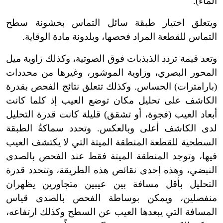
الماء).
ويتعلق اختيار طبقة سائل التماس بخشونة سطح
التماس للقطعة المراد فحصها، وبلدونة مادة الوقاية.
وتعد قيمة تردد الذبذبات فوق الصوتية، وكذلك زاوية ميل
المحور البصري، وزاوية الموشور، وغيرها من محددات
(بارامترات) الحساس. وكذلك تتعلق نتائج الفحص بقدرة
الكاشف على تحليل مكان توضع العيب إذ كلما كانت
أبعاد العيب (فجوة، أو تشقق) قليلة كانت قدرة التحليل
لدى الكاشف أعلى وبالعكس. وتحدد سماكةُ الطبقة
السطحية للقطعة المنطقة الميتة التي لا يكتشف العيب
فيها، وتوجد المنطقة الميتة فقط عند الفحص بالصدى
النبضي، وهذه إحدى نقائص هذه الطريقة، وتتحدد قدرة
التحليل بأقل مسافة بين عيبين متجاورين يظهران
منفصلين، ويمكن بوساطة الفحص بالصدى قياس
المسافة التي يبعدها العيب عن السطح وكذلك ارتفاعه،