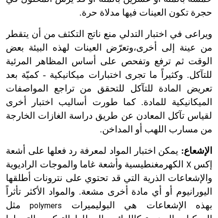
حجرة تكون العينات فيها مدلاة حرة.
ويراعى في اختبار التدلي منع ناتج التكثف من أن يتقطر
من عينة إلى أخرى،وتعرّض العينات لهذه البيئة بعض
الوقت ثم ترفع وتفحص على أساس المظاهر المرئية
للتآكل. وكثيراً ما تجرى اختبارات ميكانيكية - كميّة بعد
تعريض المادة للتآكل للتحقق من تراجع المواصفات
الميكانيكية للمادة. كما طورت أساليب اختبار أخرى
لقياس تآكل المعادن عن طريق دراسة الغازات الخارجة
من مسارب اللهب أو المداخن.
الإشعاع:
يمكن اختبار المواد لمعرفة رد فعلها على أشعة
إكس
الكهرمغنطيسية وأشعة غاما والموجات الراديوية
X
والإشعاعات الذرية التي قد تحتوي على نترونات أطلقها
اليورانيوم أو أي مادة أخرى مشعة. والمواد الأكثر تأثراً
بهذه الإشعاعات هي البوليميرات
مثل
polymers