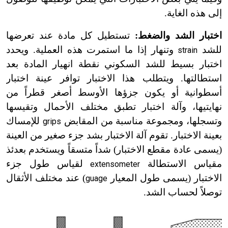
إلى هذه الغاية.
اختبار الشد والضغط:
تستطيل كل مادة عند تعرضها
للشد
وتنهار إذا ما استمرت هذه العملية. ويحدد
strain
اختبار بسيط للشد السكوني نقطة انهيار المادة بعد
استطالتها. ويتطلب هذا الاختبار توافر عينة اختبار
أسطوانية أو يكون جزؤها الأوسط أصغر قطراً من
نهايتيها، وآلة اختبار تطبق مختلف الأحمال وتقيسها
وتسجلها، ومجموعة مناسبة من المقابض
للإمساك
grips
بعينة الاختبار. تقوم آلة الاختبار بشد جزء صغير من العينة
(يسمى عادة مقطع الاختبار) شداً متسقاً ويستخدم بعدئذ
مقياس الاستطالة
لقياس طول جزء
extensometer
الاختبار (يسمى طول المعيار
) عند مختلف الأثقال
guage
توصلاً لحساب الشد.