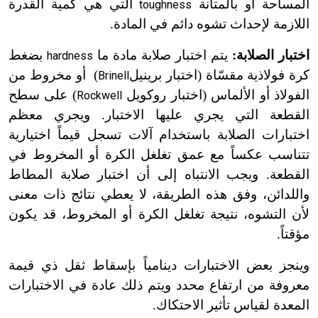
المساحة أو بالمتانة
التي هي كمية القدرة
toughness
اللازمة لإحداث تشوه دائم في المادة.
اختبار الصلابة:
يتم اختبار صلابة مادة ما
بضغط
hardness
كرة فولاذية مقسّاة (اختبار
برينيل
)
أو مخروط من
Brinell
الفولاذ أو الألماس (اختبار روكويل
) على سطح
Rockwell
القطعة التي يجري عليها الاختبار. ويجري معظم
اختبارات الصلابة باستخدام آلات تسجل قيماً اختيارية
تتناسب عكساً مع عمق تغلغل الكرة أو المخروط في
القطعة. ويجب الانتباه إلى أن اختبار صلابة المطاط
واللدائن، وفق هذه الطريقة، لا يعطي نتائج ذات معنى
لأن التشوه، نتيجة تغلغل الكرة أو المخروط، قد يكون
مؤقتاً.
وينجز بعض الاختبارات دينامياً بإسقاط ثقل ذي قيمة
معروفة من ارتفاع محدد ويتم ذلك عادة في الاختبارات
المعدة لقياس تأثير الاحتكاك.