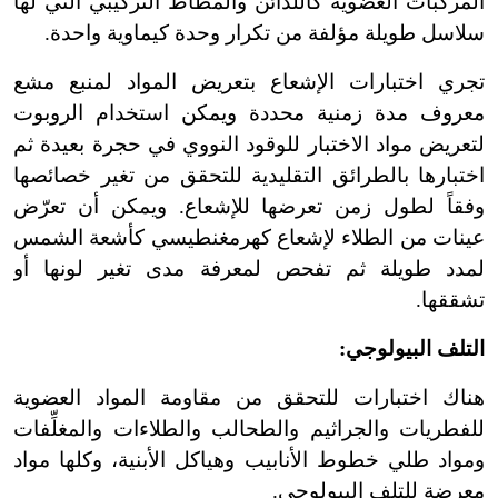
المركبات العضوية كاللدائن والمطاط التركيبي التي لها
سلاسل طويلة مؤلفة من تكرار وحدة كيماوية واحدة.
تجري اختبارات الإشعاع بتعريض المواد لمنبع مشع
معروف مدة زمنية محددة ويمكن استخدام الروبوت
لتعريض مواد الاختبار للوقود النووي في حجرة بعيدة ثم
اختبارها بالطرائق التقليدية للتحقق من تغير خصائصها
وفقاً لطول زمن تعرضها للإشعاع. ويمكن أن تعرّض
عينات من الطلاء لإشعاع كهرمغنطيسي كأشعة الشمس
لمدد طويلة ثم تفحص لمعرفة مدى تغير لونها أو
تشققها.
التلف البيولوجي:
هناك اختبارات للتحقق من مقاومة المواد العضوية
للفطريات والجراثيم والطحالب والطلاءات والمغل
ِّف
ات
ومواد طلي خطوط الأنابيب وهياكل الأبنية، وكلها مواد
معرضة للتلف البيولوجي.