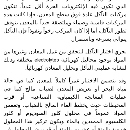
الذي تكون فيه الإلكترونات الحرة أقل عدداً. تتكون
مركبات التآكل عادة فوق سطح المعدن، فإذا كانت هذه
المركبات قاسية وصماء وملتصقة جيداً بالمعدن يتوقف
تطور التآكل، أما إذا كان المركب رخواً ونفوذاً فإن التآكل
يتوالى بسرعة وباستمرار.
يجري اختبار التآكل للتحقق من عمل المعادن وغيرها من
المواد بوجود محاليل كهربائية
مختلفة وذلك
electrolytes
لتشابه عمليتي التآكل وتحليل المعادن كهربائياً.
وقد يتضمن الاختبار غمراً كاملاً للمعدن كما في حالة
مياه البحر أو تعريض المعدن لضباب مالح كما في
عمليات المعالجة الكيمياوية الصناعية، أو قرب
المحيطات حيث يختلط الماء المالح بالضباب. وتغمس
المواد عموماً في محلول كلور الصوديوم أو كلور
الكلسيوم الممددين بالماء ويكون تركيز هذا المحلول
خمسة بالمئة أو عشرين بالمئة أو قد يرش المحلول في