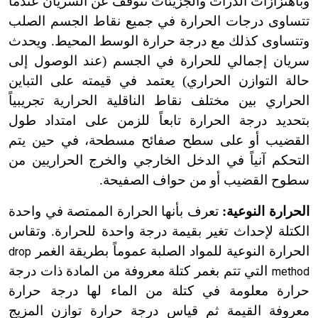
وباهتزازات الذرات والجزيئات تتوقف عن السريان عندما
تتساوى درجات الحرارة في جميع نقاط الجسم الصلب
وتتساوى كذلك مع درجة حرارة الوسط المحيط. ويحدث
سريان إجمالي للحرارة في الجسم (عند الوصول إلى
حالة التوازن الحراري) يعتمد في قيمته على التباين
الحراري بين مختلف نقاط الناقلية الحرارية تجريبياً
بتحديد درجة الحرارة تابعاً للزمن على امتداد طول
القضيب أو على سطح صفائح مسطحة، في حين يتم
التحكم آنياً في الدخل الخارجي والخرج الحراريين من
سطوح القضيب أو من حواف الصفيحة.
الحرارة النوعية:
تعرف بأنها الحرارة الممتصة في واحدة
الكتلة لإحداث تغير بقيمة درجة واحدة للحرارة. وتقاس
الحرارة النوعية للمواد الصلبة عموماً بطريقة الغمر
drop
التي تتم بغمر كتلة معروفة من المادة ذات درجة
method
حرارة معلومة في كتلة من الماء لها درجة حرارة
معروفة القيمة ثم قياس درجة حرارة توازن المزيج