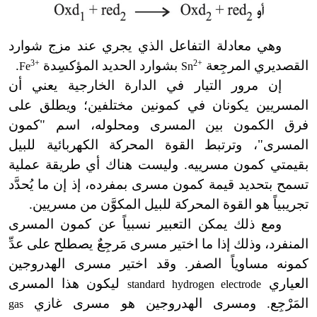
وهي معادلة التفاعل الذي يجري عند مزج شوارد
القصديري المرجِعة
2+
بشوارد الحديد المؤكسِدة
3+
.
Fe
Sn
إن مرور التيار في الدارة الخارجية يعني أن
المسريين يكونان في كمونين مختلفين؛ ويطلق على
فرق الكمون بين المسرى ومحلوله، اسم "كمون
المسرى"، وترتبط القوة المحركة الكهربائية للبيل
بقيمتي كمون مسرييه. وليست هناك أي طريقة عملية
تسمح بتحديد قيمة كمون مسرى بمفرده، إذ إن ما يُحدَّد
تجريبياً هو القوة المحركة للبيل المكوَّن من مسريين.
ومع ذلك يمكن التعبير نسبياً عن كمون المسرى
المنفرد، وذلك إذا ما اختير مسرى مَرجِعٌ يصطلح على عدِّ
كمونه مساوياً الصفر. وقد اختير مسرى الهدروجين
العياري
ليكون هذا المسرى
standard hydrogen electrode
المَرْجِع. ومسرى الهدروجين هو مسرى غازي
gas