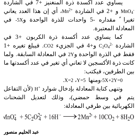
يساوي عدد أكسدة ذرة المنغنيز +7 في الشاردة
-
و +2 في الشاردة
2+
، أي إن هذا العدد يعاني
Mn
MnO
4
تغيرا ً مقداره -5 واحدات للذرة الواحدة و
في
-5X
المعادلة المعتبرة.
كما يساوي عدد أكسدة ذرة الكربون +3 في
الشاردة
2-
و+4 في الجزيء
. فيبلغ تغيره +1
CO2
C
O
2
4
فقط في الذرة الواحدة و
في المعادلة السابقة. ولما
2Y
كانت ذرة الأكسجين لا تعاني أي تغير في عدد أكسدتها ما
بين الطرفين، فيكتب:
ومنها
،
.
X=2
Y=5
-5X+2Y=0
وتنهى كتابة المعادلة بإدخال شوارد
+
(لأن التفاعل
H
يتم في وسط حمضي)، وذلك لتعديل الشحنات
الكهربائية بين طرفي المعادلة:
عبد الحليم منصور