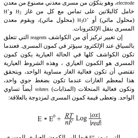
، وهو يتكوّن من مسرى معدني مصنوع من معدن
electrode
خامل كالبلاتين على تماس مع كل من غاز
و
+
H
H
2
(محلول مائي) أو
+
(محلول مائي)، ويقوم معدن
H
O
3
المسرى بنقل الإلكترونات.
إن تغيير تركيز أي من الكواشف
التي تتعلق
reagents
بالسياق عند الإلكترود سيؤثر في كمون المسرى. فعندما
تكون الكواشف كلها في الحالة العيارية يكون كمون
المسرى هو الكمون العياري ، وهذه الشروط العيارية
تقتضي أن تكون فعالية الغاز مساوية الواحد، ويتحقق
هذا لمعظم الغازات عندما تكون بضغط جوي واحد،
وتكون فعالية المنحلات (المذابات)
أيضاً تساوي
solutes
الواحد. وتعطى قيمة كمون المسرى لمزدوجة بالعلاقة:
التي ترمز
o
فيها إلى الكمون العياري للمسرى،
E