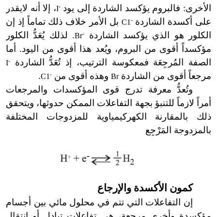
الأخرى: فالبروم يؤكسد الشاردة إلى يود
-
، إلا أنه لايقدر
I
على أكسدة الشاردة
-
بل الأمر خلاف ذلك تماماً إذ إن
C1
الكلور هو الذي يؤكسد الشاردة
-
. لذلك يُعَدُّ الكلور
Br
مؤكسداً أقوى من البروم، ويُعد هذا أقوى من اليود. أما
الصفة المُرجِعَة فمعكوسة الترتيب، إذ تُعَدُّ الشاردة
-
I
مرجعاً أقوى من الشاردة
وهذه أقوى من
-
.
C1
Br
وتُعدُّ معرفة تدرج قوى المؤكسدات والمرجعات
أمراً لازماً للتنبؤ بجهة التفاعلات الممكن حدوثها، ويتحقق
ذلك بالمقارنة الكهركيمياوية للمزدوجات المختلفة
بالمزدوجة المَرْجِع
كمون الأكسدة والإرجاع
إن التفاعلات التي تتم في محلول مائي بين أجسام
مؤكسدة وأخرى مرجعة، هي تفاعلات تبادل أو انتقال