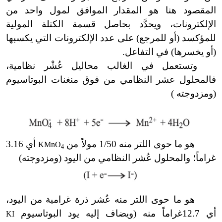
المقصود هنا هو المقدار الموافق لمول واحد من
الإلكترونات، ويحدَّد بحاصل قسمة الكتلة المولية
للمؤكسد (أو للمرجع) على عدد الإلكترونات التي يكسبها
(أو يخسرها) في التفاعل.
وتستعمل في الغالب محاليل عُشْر نظامية،
فالمحلول عشر النظامي من فوق منغنات البوتاسيوم
(ومزدوجته )
هو ما حوى اللتر منه
1/50
مولاً من
أي 3.16
KMnO
4
غراماً؛ والمحلول عُشر النظامي من اليود (ومزدوجته)
هو ما حوى اللتر منه عُشر ذرة غرامية من اليود،
أي 12.7غراماً منه (ويضاف إليه يود البوتاسيوم
KI