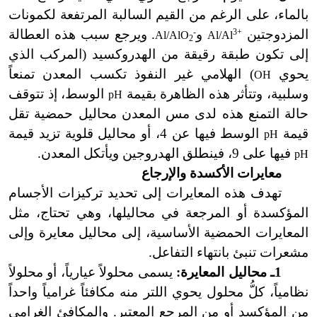
بالماء، على الرغم من القيم السالبة المرتفعة لكمونات
المزدوجتين
3+
و
-
. ويرجع سبب هذه العطالة
Al/AlO
Al/Al
2
إلى تكون طبقة رقيقة من الهدروكسيد (المركب الذي
يحوي
) الهلامي غير النفوذ تكسب المعدن تمنعاً
OH
وسلبية، وتتأثر هذه الظاهرة بقيمة
الوسط، إذ تتوقف
pH
حالة التمنع هذه لدى مس المعدن محاليل حمضية تقل
قيمة
الوسط فيها عن 4، أو محاليل قلوية تزيد قيمة
pH
فيها على 9، فينطلق الهدروجين ويأتكل المعدن.
pH
معايرات الأكسدة والإرجاع
تهدف هذه المعايرات إلى تحديد تركيزات الأجسام
المؤكسدة أو المرجعة في محاليلها، وهي تحتاج، مثل
المعايرات الحمضية الأساسية، إلى محاليل معايرة وإلى
مشعرات تنبئ بانتهاء التفاعل.
1ـ محاليل المعايرة:
يسمى محلولاً عيارياً، أو محلولاً
نظامياً، كلُّ محلول يحوي اللتر منه مكافئاً غرامياً واحداً
من المؤكسد أو من المرجع المعتبر. والمكافئ الغرامي