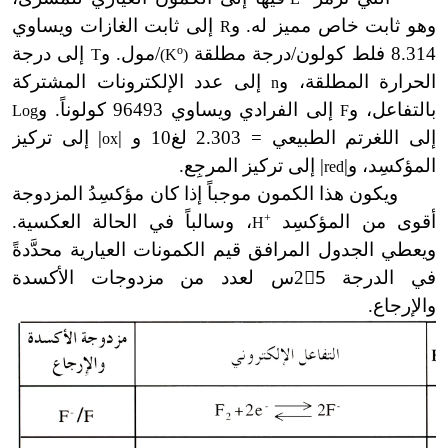
وهو ثابت خاص مميز له. و
إلى ثابت الغازات ويساوي
R
8.314 فلط كولون/درجة مطلقة
o
/مول. و
إلى درجة
T
(K
)
الحرارة المطلقة، و
إلى عدد الإلكترونات المشتركة
n
بالتفاعل، و
إلى الفرادي ويساوي 96493 كولوناً. و
Log
F
إلى اللغرتم الطبيعي = 2.303 لغ10 و |
| إلى تركيز
ox
المؤكسِد، و|
| إلى تركيز المرجِع.
red
ويكون هذا الكمون موجباً إذا كان مؤكسِدُ المزدوجة
أقوى من المؤكسِد
+
، وسالباً في الحالة العكسية.
H
ويعطي الجدول المرافق قيم الكمونات العيارية محدَّدةً
في الدرجة 25ْس لعدد من مزدوجات الأكسدة
والإرجاع.