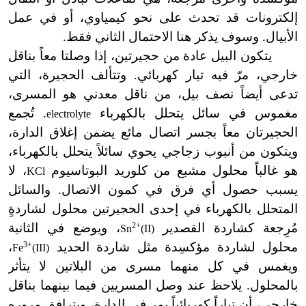
إلكترونات قد تحدث على نحو كيمياوي، أو في عمل
الأبيال. وسوف يذكر هنا الاحتمال الثاني فقط.
يتكون البيل عادة من حجيرتين، إذا وصلتا معاً بناقل
خارجي، مرّ فيه تيار كهربائي. وتتألف الحجيرة، التي
تدعى أيضاً نصف بيل، من ناقل معدني هو المسرى،
مغموس في سائل يتحلل بالكهرباء
. تُجمع
electrolyte
الحجيرتان معاً بجسر اتصال مائع يضمن إغلاق الدارة،
ويتكون من أنبوب زجاجي يحوي سائلاً يتحلل بالكهرباء،
هو غالباً محلول مشبع من كلوريد البوتاسيوم
، لا
KCl
يسبب حصول أي فرق في كمون الاتصال. والسائل
المتحلل بالكهرباء في إحدى الحجيرتين محلول لشاردةٍ
مُرِجعة كشاردة القصدير
2+
، ويوضع في الثانية
Sn
(II)
محلول لشاردة مؤكسِدة مثل شاردة الحديد
3+
،
Fe
(III)
ويغمس في كل منهما مسرى من البلاتين لا يتأثر
بالمحلول. يلاحظ عند وصل المسريين فيما بينهما بناقل
خارجي، أن تياراً كهربائياً يمر في الدارة، ويترافق مروره