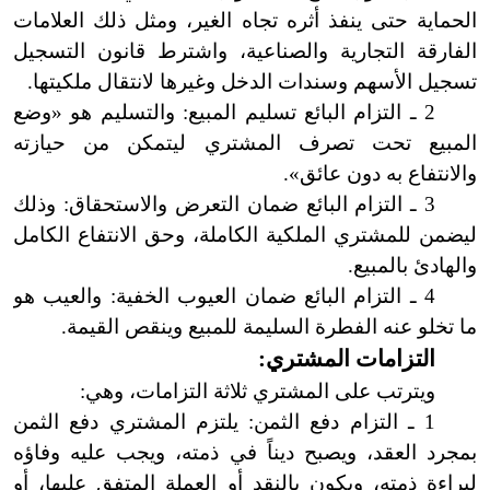
الحماية حتى ينفذ أثره تجاه الغير، ومثل ذلك العلامات
الفارقة التجارية والصناعية، واشترط قانون التسجيل
تسجيل الأسهم وسندات الدخل وغيرها لانتقال ملكيتها.
2 ـ التزام البائع تسليم المبيع: والتسليم هو «وضع
المبيع تحت تصرف المشتري ليتمكن من حيازته
والانتفاع به دون عائق».
3 ـ التزام البائع ضمان التعرض والاستحقاق: وذلك
ليضمن للمشتري الملكية الكاملة، وحق الانتفاع الكامل
والهادئ بالمبيع.
4 ـ التزام البائع ضمان العيوب الخفية: والعيب هو
ما
تخلو عنه الفطرة السليمة للمبيع وينقص القيمة.
التزامات المشتري:
ويترتب على المشتري ثلاثة التزامات، وهي:
1 ـ التزام دفع الثمن: يلتزم المشتري دفع الثمن
بمجرد العقد، ويصبح ديناً في ذمته، ويجب عليه وفاؤه
لبراءة ذمته، ويكون بالنقد أو العملة المتفق عليها، أو