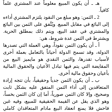
هـ ـ أن يكون المبيع معلوماً عند المشتري علماً
كافياً.
2 ـ الثمن: وهو مبلغ من النقود يلتزم المشتري أداءه
إلى البائع في مقابل المبيع. ويُتَّفق على الثمن بين البائع
والمشتري في عقد البيع، ويتم ذلك بمطلق الحرية.
ويشترط في الثمن عدة شروط،
هي:
أ ـ أن يكون الثمن نقوداً، وهي العملة التي تصدرها
الدولة، وقد تسمح الدولة أحياناً بالتعامل بعملة أخرى
لأسباب تقدرها، والثمن النقدي هو ما
يميز البيع من
المقايضة التي يتم فيها تبادل الأعيان والحقوق المالية
بأعيان وحقوق مالية أخرى.
ب ـ أن يكون الثمن جدياً وحقيقياً، بأن تتجه إرادة
المتعاقدين إلى أداء الثمن المتفق عليه بشكل ثابت
وصحيح، وإلا كان الثمن صورياً، أما إن كان الثمن بخساً،
وهو الذي يقل عن القيمة الحقيقية للمبيع، وفيه غبن
فاحش فلا
يمنع انعقاد البيع مادام المتعاقدان كاملي