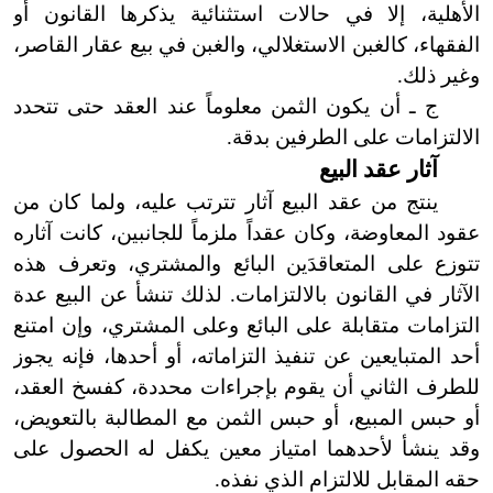
الأهلية، إلا في حالات استثنائية يذكرها القانون أو
الفقهاء، كالغبن الاستغلالي، والغبن في بيع عقار القاصر،
وغير ذلك.
ج ـ أن يكون الثمن معلوماً عند العقد حتى تتحدد
الالتزامات على الطرفين بدقة.
آثار عقد البيع
ينتج من عقد البيع آثار تترتب عليه، ولما كان من
عقود المعاوضة، وكان عقداً ملزماً للجانبين، كانت آثاره
تتوزع على المتعاقدَين البائع والمشتري، وتعرف هذه
الآثار في القانون بالالتزامات. لذلك تنشأ عن البيع عدة
التزامات متقابلة على البائع وعلى المشتري، وإن امتنع
أحد المتبايعين عن تنفيذ التزاماته، أو أحدها، فإنه يجوز
للطرف الثاني أن يقوم بإجراءات محددة، كفسخ العقد،
أو حبس المبيع، أو حبس الثمن مع المطالبة بالتعويض،
وقد ينشأ لأحدهما امتياز معين يكفل له الحصول على
حقه المقابل للالتزام الذي نفذه.