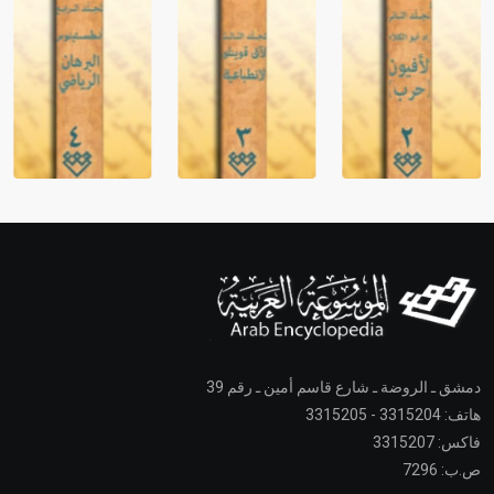
دمشق ـ الروضة ـ شارع قاسم أمين ـ رقم 39
هاتف: 3315204 - 3315205
فاكس: 3315207
ص.ب: 7296