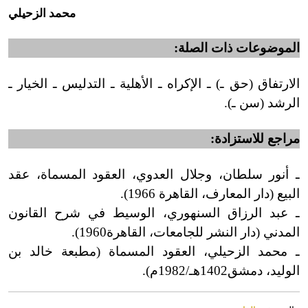
محمد الزحيلي
الموضوعات ذات الصلة:
الارتفاق
(
حق ـ) ـ الإكراه ـ الأهلية ـ التدليس ـ الخيار ـ
الرشد (سن ـ).
مراجع للاستزادة:
ـ أنور سلطان، وجلال العدوي، العقود المسماة، عقد
البيع
(
دار المعارف، القاهرة 1966).
ـ عبد الرزاق السنهوري، الوسيط في شرح القانون
المدني
(
دار النشر للجامعات، القاهرة
1960).
ـ محمد الزحيلي، العقود المسماة
(
مطبعة خالد بن
الوليد، دمشق
1402هـ/1982م).