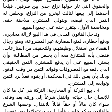
والحقوق التي ثار حولها نزاع جدي بين طرفين، فيلجأ
أحدهما إلى بيعها لثالث ليخرج من النزاع، ويخلص له
الثمن الذي قبضه، ويتولى المشتري ملاحقة حقه،
ومخاصمة الأول، ليتقرر حقه على جميع المبيع.
وتدخل القانون المدني في هذا البيع لإزالة محاذيره،
ودفع أخطاره، لمنع المضاربة غير المشروعة، ومنع رجال
القضاء من استغلال وظيفتهم، وللتخفيف من المنازعات،
فقضى بأنه للمتنازع معه أن يخلص من المطالبة، وأن
يسترد المبيع على أن يدفع للمشتري الثمن الحقيقي
الذي دفعه مع المصروفات وفوائد الثمن من وقت الدفع،
وذلك بأن يعلن ذلك في المحكمة، أو يقوم فعلاً برد الثمن
وتوابعه إلى المشتري.
4 ـ بيع التركة أو المخارجة: التركة هي كل ما
كان
للإنسان حال حياته، وانتقل شرعاً إلى ورثته بعد وفاته،
سواء كان مالاً أو حقاً قابلاً للانتقال. وخصها الشرع
والقانون بحكم خاص، فأجازا بيع مشتملاتها دون تفصيل