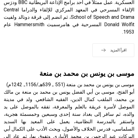
العسكرية. عمل ممثلاً في أحد برامج الإذاعة البريطانية BBC ودرَس
الإلقاء المسرحي في المعهد المركزي للإلقاء والدراما Central
School of Speech and Drama، ثم انضم إلى فرقة دونالد ولفيت
- هل تعلم أن الأبجدية الكنعانية تتألف من /22/ علامة كتابية
Donald Wolfit المسرحية في هامرسميث Hammersmith عام
sign تكتب منفصلة غير متصلة، وتعتمد المبدأ الأكوروفوني،
1953.
حيث تقتصر القيمة الصوتية للعلامة الك
اقرأ المزيد
موسى بن يونس بن محمد بن منعة
موسى بن يونس بن محمد بن منعة (551 ـ 639هـ/1156ـ 1242م)
أبو الفتح، موسى بن أبي الفضل يونس بن محمد بن منعة بن مالك
بن محمد، الملقب كمال الدين، الفقيه الشافعي. ولد في مدينة
الموصل لأسرة عريقة بالعلم والمعرفة، تفقه بالموصل على يد
والده، ثم سافر إلى بغداد سنة إحدى وسبعين وخمسمئة هجرية،
واستقر بالمدرسة النظامية، يعمل على المعيد بها السديد
السلماسي، فدرس الخلاف والأصول، وبحث الأدب على الكمال أبي
البركات عبد الرحمن بن محمد الأنباري وتفوق بها، ثم عاد إلى