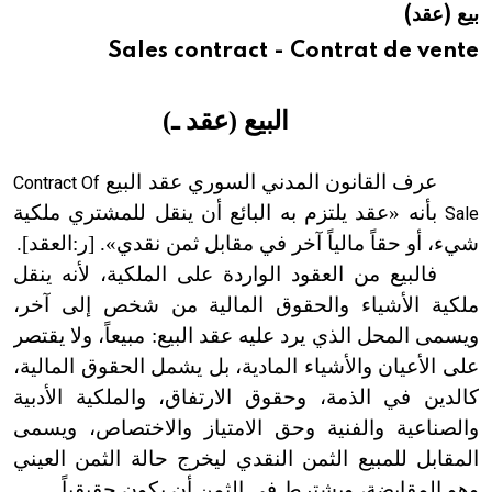
بيع (عقد)
هيئة الموسوعة العربية تطلق موسوعات جديدة في عام 2026
Sales contract - Contrat de vente
البيع (عقد ـ
)
عرف القانون المدني السوري عقد البيع
Contract Of
بأنه «عقد يلتزم به البائع أن ينقل للمشتري ملكية
Sale
شيء، أو حقاً مالياً آخر في مقابل ثمن نقدي». [ر:العقد
]
.
فالبيع من العقود الواردة على الملكية، لأنه ينقل
ملكية الأشياء والحقوق المالية من شخص إلى آخر،
ويسمى المحل الذي يرد عليه عقد البيع: مبيعاً، ولا
يقتصر
على الأعيان والأشياء المادية، بل يشمل الحقوق المالية،
كالدين في الذمة، وحقوق الارتفاق، والملكية الأدبية
والصناعية والفنية وحق الامتياز والاختصاص، ويسمى
المقابل للمبيع الثمن النقدي ليخرج حالة الثمن العيني
وهو المقايضة، ويشترط في الثمن أن يكون حقيقياً.