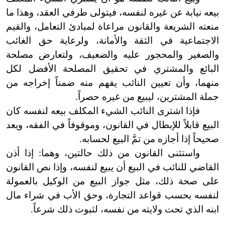
بيعه نيابة عن غيره لنفسه، فيتولى طرفي العقد، وهذا ما
منعته الشريعة والقانون مراعاة لمبادئ التعامل، والقيم
الاجتماعية في الثقة والأمانة، ولرعاية حق الغائب
والصغير والمحجور عليه والضعيف، ولتعارض مصلحة
البائع والمشتري في تحقيق المصلحة الأفضل لكل
منهما، وأن تعيين النائب يفهم منه ضمناً إخراجه من
جملة المشترين، ليبيع من غيره حصراً.
فإذا اشترى النائب الشيء المكلف بيعه لنفسه كان
البيع قابلاً للإبطال في القانون، وموقوفاً في الفقه، ويعد
صحيحاً إذا أجازه من تمَّ البيع لحسابه.
واستثنى القانون من ذلك حالتين، وهما: إذا أذن
القاضي للنائب في البيع أن يبيع لنفسه، وإذا نص القانون
على صحة ذلك، مثل جواز البيع من الوكيل بالعمولة
لنفسه بحسب قواعد التجارة، وحق الأب في شراء مال
ابنه الذي تحت ولايته من نفسه، لثبوت ذلك شرعاً.