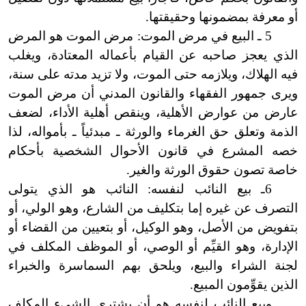
أو معرفة بمضمونها وحقيقتها.
5 ـ البيع في مرض الموت: مرض الموت هو المرض
الذي يعجز صاحبه عن القيام بأعماله المعتادة، ويغلب
فيه الهلاك، ويلازمه حتى الموت، ولا تزيد مدته على سنة،
ويرى جمهور الفقهاء والقانون المدني أن مرض الموت
عارض من عوارض الأهلية، وينقص أهلية الأداء، لضعف
الذمة وتعلق حق الغرماء والورثة ـ مبدئياً ـ بأمواله، لذا
خصه المشرع في قانون الأحوال الشخصية بأحكام
خاصة تصون حقوق الورثة والغير.
6ـ بيع النائب لنفسه: النائب هو الذي يتولى
التصرف عن غيره إما بتكليف من الشارع، وهو الولي، أو
بتفويض من الأصل، وهو الوكيل، أو بتعيين من القضاء أو
الإدارة، وهو القيِّم أو الوصي، أو الموظف المكلف في
لجنة الشراء والبيع، ويلحق بهم السماسرة والخبراء
الذين يقوِّمون المبيع.
وبيع النائب لنفسه هو أن يشتري الشيء المكلف