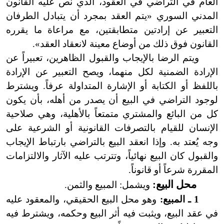
العام في التراضي في العقود، الذي نص عليه القانون
المدني السوري «يتم العقد بمجرد أن يتبادل الطرفان
التعبير عن إرادتين متطابقتين، مع مراعاة ما
يقرره
القانون فوق ذلك من أوضاع معينة لانعقاد العقد».
ويتم الرضا بالإيجاب والقبول الظاهرين، تعبيراً عن
الإرادة الضمنية لكل منهما، ويصح التعبير عن الإرادة
باللفظ أو الكتابة أو الإشارة المتداولة عرفاً. ويشترط
لوجود التراضي في البيع أن يصدر من أهله، بأن يكون
كل من البائع والمشتري متمتعاً بالأهلية، وهي صلاحية
الإنسان للقيام بالتصرفات القانونية أو الشرعية على
وجه يُعتد به. وإذا انعقد البيع بالتراضي بارتباط الإيجاب
والقبول كان البيع نهائياً، وتترتب عليه الآثار والالتزامات
المقررة شرعاً أو قانوناً.
محل البيع:
ويشمل: المبيع والثمن.
1 ـ المبيع:
وهو محل البيع الحقيقي، والمعقود عليه
في عقد البيع، ويثبت فيه أثر البيع وحكمه، ويشترط فيه