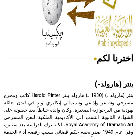
- هل تعلم أن المرجان إفراز حيواني يتكون في البحر ويتركب
من مادة كربونات الكلسيوم، وهو أحمر أو شديد الحمرة وهو
أجود أنواعه، ويمتاز بكبر الحجم ويسمى الش
اخترنا لكم
هل تعلم أن الأبسيد كلمة فرنسية اللفظ تم اعتمادها مصطلحاً
أثرياً يستخدم في العمارة عموماً وفي العمارة الدينية الخاصة
بالكنائس خصوصاً، وفي الإنكليزية أب
بنتر (هارولد-)
بنتر (هارولد ـ) (1930 ـ) هارولد بنتر Harold Pinter كاتب ومخرج
مسرحي وشاعر وإذاعي وسينمائي إنكليزي. ولد في لندن لعائلة
يهودية من البرجوازية الصغيرة، وكان والده خياطاً. بعد حصوله على
- هل تعلم أن أبجر Abgar اسم معروف جيداً يعود إلى عدد من
الملوك الذين حكموا مدينة إديسا (الرها) من أبجر الأول وحتى
الشهادة الثانوية انتسب إلى الأكاديمية الملكية للفن المسرحي
التاسع، وهم ينتسبون إلى أسرة أوسروين
Royal Academy of Dramatic Art، لكنه ترك الدراسة بعد سنتين،
وفي عام 1949 صدر بحقه حكم قضائي بسبب رفضه أداء الخدمة