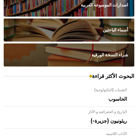
اصدارات الموسوعة العربية
أسماء الباحثين
شراء النسخة الورقية
البحوث الأكثر قراءة
التقنيات (التكنولوجية)
الحاسوب
التاريخ و الجغرافية و الآثار
ريئونيون (جزيرة-)
الآداب اللاتينية