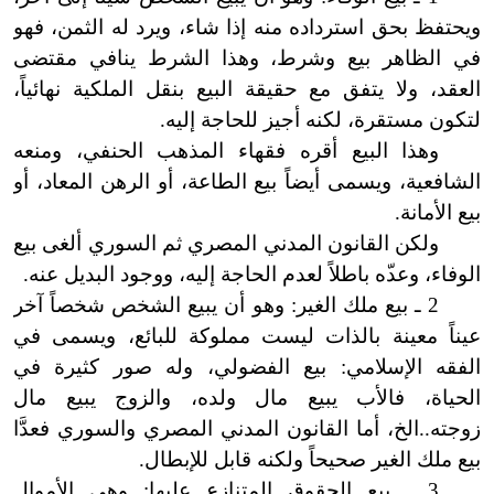
ويحتفظ بحق استرداده منه إذا شاء، ويرد له الثمن، فهو
في الظاهر بيع وشرط، وهذا الشرط ينافي مقتضى
العقد، ولا
يتفق مع حقيقة البيع بنقل الملكية نهائياً،
لتكون مستقرة، لكنه أجيز للحاجة إليه.
وهذا البيع أقره فقهاء المذهب الحنفي، ومنعه
الشافعية، ويسمى أيضاً بيع الطاعة، أو الرهن المعاد، أو
بيع الأمانة.
ولكن القانون المدني المصري ثم السوري ألغى بيع
الوفاء، وعد
ه باطلاً لعدم الحاجة إليه، ووجود البديل عنه.
2 ـ بيع ملك الغير: وهو أن يبيع الشخص شخصاً آخر
عيناً معينة بالذات ليست مملوكة للبائع، ويسمى في
الفقه الإسلامي: بيع الفضولي، وله صور كثيرة في
الحياة، فالأب يبيع مال ولده، والزوج يبيع مال
زوجته..الخ، أما القانون المدني المصري والسوري فعدَّا
بيع ملك الغير صحيحاً ولكنه قابل للإبطال.
3 ـ بيع الحقوق المتنازع عليها: وهي الأموال