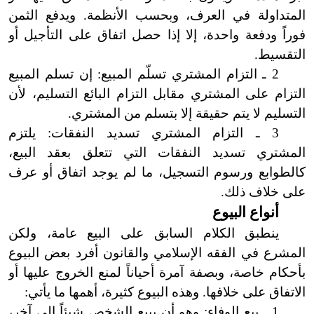
المتداولة في العرف، وبحسب الأنظمة. ويدفع الثمن
فوراً ودفعة واحدة، إلا إذا حصل اتفاق على التأجيل أو
التقسيط.
2 ـ التزام المشتري تسلّم المبيع:
إن تسلم المبيع
التزام على المشتري مقابل التزام البائع التسليم، لأن
التسليم لا يتم حقيقة إلا بتسلم من المشتري.
3 ـ التزام المشتري تسديد النفقات: يلتزم
المشتري تسديد النفقات التي تتعلق بعقد البيع،
كالطوابع ورسوم التسجيل، ما
لم يوجد اتفاق أو عرف
على خلاف ذلك.
أنواع البيوع
ينطبق الكلام السابق على البيع عامة، ولكن
المشرع في الفقه الإسلامي والقانون أفرد بعض البيوع
بأحكام خاصة، وبصفة آمرة أحياناً لمنع الخروج عليها أو
الاتفاق على خلافها. وهذه البيوع كثيرة، أهمها ما
يأتي:
1 ـ بيع الوفاء: وهو أن يبيع الشخص شيئاً إلى آخر،