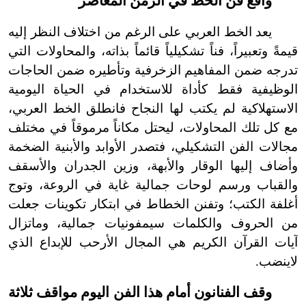
واقع فن الخط في الزمن المعاصر
يعد الخط العربي على الرغم من اختلاف النظر إليه
قيمةً وتعبيراً
،
فناً تشكيلياً قائماً بذاته، والمحاولات التي
تدرجه ضمن المفاهيم الزخرفية وتأطيره ضمن الحاجات
الوظيفية فقط كأداة للاستخدام في الحياة اليومية
الاستهلاكية لم يكتب لها النجاح فانطلق الخط العربي،
مع كل تلك المحاولات، ليحتل مكاناً مرموقاً في مختلف
مجالات الفن التشكيلي، فتصدر الأوابد والأبنية الضخمة
وأضاف إليها الوقار والأبهة، وزين الجدران والأسقف
والقباب ورسم لوحات جمالية غاية في الروعة، وتوج
أغلفة الكتب؛ وتفنن الخطاط في ابتكار تكوينات جعلت
من الحروف والكلمات سيمفونيات جمالية، وما
تزال
آيات القرآن الكريم هي المجال الأرحب للإبداع الذي
لا
ينضب.
وقف الفنانون أمام هذا الفن اليوم مواقف ثلاثة