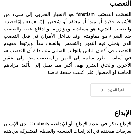
التعصب
التعصّب التعصّب fanatism هو الانحياز التحزبي إلى شيء من
الأشياء، فكرة أو مبدأ أو معتقد أو شخص، إمّا «مع» وإمّا«ضد».
والتعصب للشيء هو مساندته ومؤازرته، والدفاع عنه، والتعصب
- هل تعلم أن أبجر Abgar اسم معروف جيداً يعود إلى عدد من
الملوك الذين حكموا مدينة إديسا (الرها) من أبجر الأول وحتى
ضد الشيء هو مقاومته، وقد يتداخل الأمران في فعل التعصب
التاسع، وهم ينتسبون إلى أسرة أوسروين
الذي يتجلى فيه التهور والتحمس والعنف معاً. ويرتبط مفهوم
التعصب في أذهان الناس بالجانب السلبي منه، ذلك أن التعصب هو
في أساسه نظرة سلبية إلى الغير، والمتعصب يتجه إلى تحقير
الآخرين وإلحاق الضرر بهم، أكثر مما يميل إلى تأكيد مزاياهم
الخاصة أو الحصول على كسب منفعة خاصة.
- هل تعلم أن الأبجدية الكنعانية تتألف من /22/ علامة كتابية
sign تكتب منفصلة غير متصلة، وتعتمد المبدأ الأكوروفوني،
حيث تقتصر القيمة الصوتية للعلامة الك
اقرأ المزيد
الإبداع
الإبداع تذكر في تحديد الإبداع، أو الإبداعية Creativity لدى الإنسان
تعريفات متعددة في الدراسات النفسية والنقطة المشتركة بين هذه