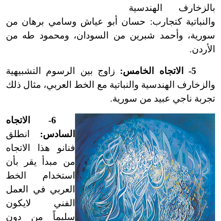
بالزخارف الهندسية
والنباتية كتجارب: حسان أبو عياش وسامي برهان من
سورية، وأحمد شبرين من السودان، ومحمود طه من
الأردن.
5
-
الاتجاه الخامس:
زاوج بين الرسوم التشبيهية
والزخارف الهندسية والنباتية مع الخط العربي، مثال ذلك
تجربة ناجي عبيد من سورية.
6
-
الاتجاه
السادس:
انطلق
فنانو هذا الاتجاه
من مبدأ يقر بأن
استخدام الخط
العربي في العمل
الفني لا
يكون
سليماً من دون