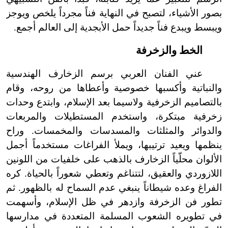
بصور الأشياء، لتصبح في النهاية فناً مجرداً يلخص ويوجز
ويبسط ويبدع فناً جديداً حمل الأبجدية إلى العالم أجمع.
الخط والزخرفة
عني الفنان العربي برسم الزخارف الهندسية
والنباتية وأكسبها خصوصية وأعطاها من روحه، وقام
بالتصاميم الزخرفية ولاسيما بعد الإسلام، وابتدع وحدات
زخرفية مبتكرة، واستخدم المستطيلات والمربعات
والدوائر والمثلثات والمسدسات والمخمسات. وراح
ينظمها ويعيد ترتيبها، ويملأ الفراغات مستخدماً أجمل
الألوان محلّياً الزخارف بالذهب على خلفيات من اللونين
اللازوردي والعقيق، لتتناغم وتعطي شعوراً بالحياة. كره
الفراغ وعده شيطاناً ينبغي عدم السماح له بالظهور. ثم
تطور فن الزخرفة وازدهر في ظل الإسلام، وأسهمت
في تطويره الشعوب المسلمة المتعددة في مدارسها