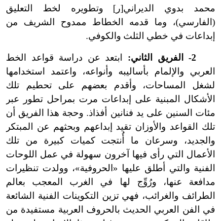
محمد بدوي الديراني[ر] وتطويره لخط التعليق
(الفارسي)، وما قدمه الخطاط ممدوح الشريف من
إبداعات في خطي الثلث والكوفي.
2
-
الفريق الثاني:
ابتعد عن دراسة قواعد الخط
العربي والإلمام بأساليبه وأنواعه، واعتمد استخدامها
لشغل المساحات، وأقدم بعضهم على تحطيم تلك
الأشكال المبنية على إبداعات مرت بمراحل تطور عبر
مئات السنين على يد فنانين أفذاذ. وحجة هذا الفريق أن
تلك القواعد والأوزان تقيد إبداعهم وبحثهم عن المبتكر
والجديد، وسرعان ما أُنتجت كميات كبيرة من تلك
الأعمال التي رأى فيها آخرون سهولة في عمل اللوحات
الفنية والتي أطلق عليها «الحروفية»، وولدت تنظيرات
مدافعة عنها، ورُوِّج لها في الغرب المعجب بعالم
الطرائف والغرائب، فهي تزين التكوينات الفنية الشائعة
في الفن العربي الحديث بالحروف العربية مستفيدة من