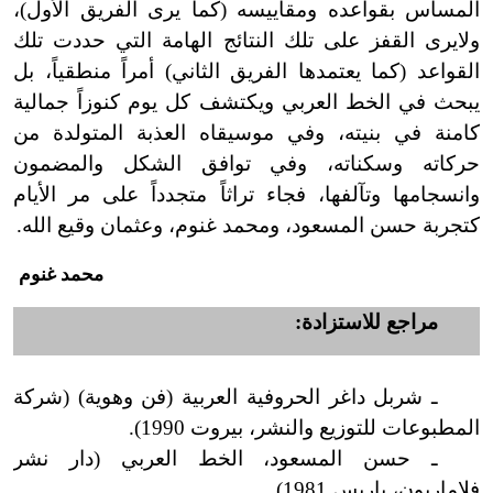
المساس بقواعده ومقاييسه (كما يرى الفريق الأول)،
ولا
يرى القفز على تلك النتائج الهامة التي حددت تلك
القواعد (كما يعتمدها الفريق الثاني) أمراً منطقياً، بل
يبحث في الخط العربي ويكتشف كل يوم كنوزاً جمالية
كامنة في بنيته، وفي موسيقاه العذبة المتولدة من
حركاته وسكناته، وفي توافق الشكل والمضمون
وانسجامها وتآلفها، فجاء تراثاً متجدداً على مر الأيام
كتجربة حسن المسعود، ومحمد غنوم، وعثمان وقيع الله.
محمد غنوم
مراجع للاستزادة:
ـ شربل داغر الحروفية العربية (فن وهوية) (شركة
المطبوعات للتوزيع والنشر، بيروت 1990).
ـ حسن المسعود، الخط العربي (دار نشر
فلاماريون، باريس 1981).