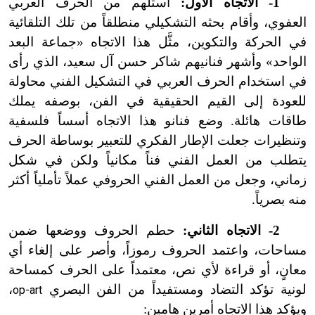
1
-
الاتجاه الأول:
استلهم من الحرف العربي
العفوي، وأقام بحثه التشكيلي منطلقاً من تلك التلقائية
في الحركة والتكوين، مثَّل هذا الاتجاه «جماعة البعد
الواحد» وأشهر فنانيهم شاكر حسن آل سعيد، الذي رأى
في استخدام الحرف العربي في التشكيل الفني محاولة
للعودة إلى القيم الحقيقية في الفن، بوصفه يملك
طاقات هائلة. وضع فنانو هذا الاتجاه أسساً فلسفية
وتنظيرات جعلت الإطار الفكري للتعبير بوساطة الحرف
يتطلب من العمل الفني فناً مكانياً ولكن في شكل
زماني، وجعل من العمل الفني الحروفي عملاً تأملياً أكثر
منه بصرياً.
2
-
الاتجاه الثاني:
حطم الحروف ووضعها ضمن
مساحات، واعتمد الحروف رموزاً، وأصر على إلغاء أي
معانٍ، أو قراءة لأي نص، معتمداً على الحرف كمساحة
لونية تؤكد التضاد ومستفيداً من الفن البصري
،
op-art
ويؤكد هذا الاتجاه أمرين هامين: