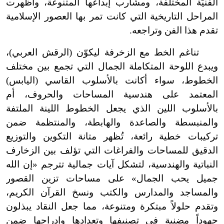
الفنيّة المختلفة، ومشارب إبداعها المتنوعة، وأظهرت
المراحل التاريخية التي كانت تمر بها العصور الإسلامية
تقدم هذا الفن وتراجعه.
تناغم الخط مع الزخرفة ليكوّن (الرقش العربي)،
ويبدع اللوحة المتكاملة الجمال التي تجمع بين مختلف
الخطوط، سواء أكانت بالأسلوب القاسي (اليابس)
المعتمد على هندسية المساحات والحروف، أم
بالأسلوب اللين الذي يجعل الخطوط اللينة الملتفة
والمنبسطة والصاعدة والهابطة، والمنتظمة ضمن
تركيبات خطية رائعة، تُظهر متانة التكوين والتوزيع
الدقيق للمساحات والفراغات التي تؤلف بين الزخارف
النباتية والهندسية، لتشكل آيات جمالية تترجم «إن الله
جميل يحب الجمال» على مساحات تزين القصور
والمساجد والمدارس والكتب ونسخ القرآن الكريم،
وتقدم حلولاً مبتكرة ومتنوعة، مما جعل النقاد يبذلون
جهوداً مضنية في تصنيفها وتعدادها وإدراجها ضمن