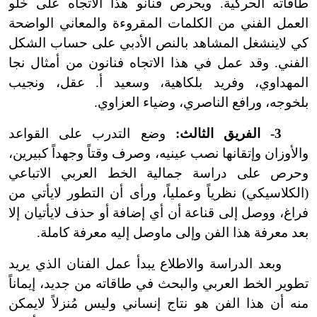
طاقاته الحركية. ويحرص فنانو هذا الاتجاه على خلو
العمل الفني من الكلمات المقروءة والمعاني الواضحة
كي لا
ينشغل المشاهد بالنص الأدبي على حساب الشكل
الفني. وقد عمل في هذا الاتجاه فنانون من أمثال نجا
المهداوي، وفريد بلكاهية، وسعيد أ. عقل، ونجيب
بلخوجه، ورافع الناصري، وضياء العزاوي.
3
-
الفريق الثالث:
وضع التدرب على القواعد
والأوزان وإتقانها نصب عينيه، وصرف وقتاً وجهداً كبيرين،
وحرص على دراسة جمالية الخط العربي الاتباعي
(الكلاسيكي) نظرياً وعملياً، ورأى أن التطور لا
يأتي من
فراغ، ووصل إلى قناعة أن أي إضافة أو حذف لا
يأتيان إلا
بعد معرفة هذا الفن وإلى ما
وصل إليه معرفة كاملة.
وبعد الدراسة والاطلاع يبدأ عمل الفنان الذي يريد
تطوير الخط العربي والبحث في طاقاته من جديد، إيماناً
منه أن هذا الفن هو نتاج إنساني وليس مُنزلاً لا
يمكن