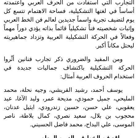
التجارب التي استفادت من الحرف العربي واعتمدته
أساساً في لغتها التشكيلية، فساحة الاهتمام تتسع كل
يوم لتضيف تجربة واسماً جديدين لعالم فن الخط العربي
وإثبات شخصيته فناً تشكيلياً قائماً بذاته يؤدي دوراً مهماً
وفعالاً في الحركة التشكيلية العربية وتزداد جماهيريته
ليحتل مكاناً أكبر.
ومن المفيد والضروري ذكر تجارب فنانين أثْروا
الحركة التشكيلية باكتشاف جماليات جديدة في
استخدام الحروف العربية أمثال:
يوسف أحمد، رشيد القريشي، وجيه نحلة، محمد
المليحي، جميل حمودي، مديحة عمر، وليد الآغا، عيد
يعقوبي، علي حسن، حسين زندرودي، ايثيل عدنان،
محجوب بن بلال، سعيد نصري، كمال بلاطة، ناصر
الموسى، علي البداح، محمد فاضل الحسيني.