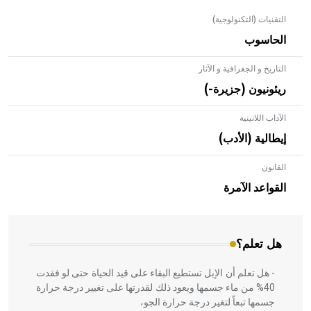
التقنيات (التكنولوجية)
الحاسوب
التاريخ و الجغرافية و الآثار
ريئونيون (جزيرة-)
الآداب اللاتينية
إيطالية (الأدب)
القانون
- هل تعلم أن الأبلق نوع من الفنون الهندسية التي ارتبطت
بالعمارة الإسلامية في بلاد الشام ومصر خاصة، حيث يحرص
القواعد الآمرة
المعمار على بناء مداميكه وخاصة في الواجهات
هل تعلم؟
- هل تعلم أن الإبل تستطيع البقاء على قيد الحياة حتى لو فقدت
40% من ماء جسمها ويعود ذلك لقدرتها على تغيير درجة حرارة
جسمها تبعاً لتغير درجة حرارة الجو،