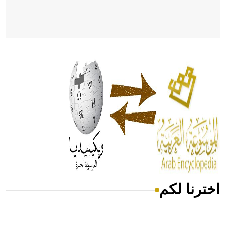
- هل تعلم أن أبقراط كتب في الطب أربعة مؤلفات هي:
الحكم، الأدلة، تنظيم التغذية، ورسالته في جروح الرأس. ويعود
له الفضل بأنه حرر الطب من الدين والفلسفة.
- هل تعلم أن المرجان إفراز حيواني يتكون في البحر ويتركب
من مادة كربونات الكلسيوم، وهو أحمر أو شديد الحمرة وهو
أجود أنواعه، ويمتاز بكبر الحجم ويسمى الش
اخترنا لكم
هل تعلم أن الأبسيد كلمة فرنسية اللفظ تم اعتمادها مصطلحاً
أثرياً يستخدم في العمارة عموماً وفي العمارة الدينية الخاصة
بالكنائس خصوصاً، وفي الإنكليزية أب