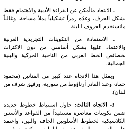
ـ الابتعاد ما
أمكن عن القراءة الأدبية والاهتمام فقط
بشكل الحرف، وعدّه رمزاً تشكيلياً يملأ مساحة، وغالباً
ما
تستخدم الحروف اللينة.
ـ الاستفادة من التكوينات التجريدية الغربية
والاعتماد عليها بشكل أساسي من دون الاكتراث
بخصائص الخط العربي من الناحية الحركية والبنية
الجمالية.
ويمثل هذا الاتجاه عدد كبير من الفنانين (محمود
حماد، وعبد القادر أرناؤوط من سورية، ورفيق شرف من
لبنان).
3
-
الاتجاه الثالث:
حاول استنباط خطوط جديدة
ضمن تكوينات معاصرة مستفيداً من القواعد والأسس
الكلاسيكية لخطوط الأسلوبين الجاف واللين، واعتمد
على النصوص المقروءة لقضايا العصر كتجربة (منير