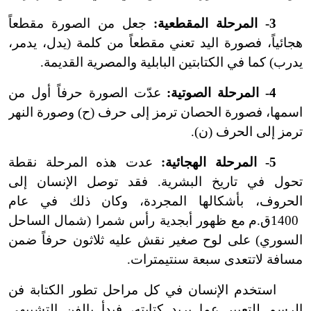
3
-
المرحلة المقطعية:
جعل من الصورة مقطعاً
هجائياً، فصورة اليد تعني مقطعاً من كلمة (يدل، يدمر،
يدرب) كما في الكتابتين البابلية والمصرية القديمة.
4-
المرحلة الصوتية:
عدّت الصورة حرفاً أول من
اسمها، فصورة الحصان ترمز إلى حرف (ح) وصورة النهر
ترمز إلى الحرف (ن).
5
-
المرحلة الهجائية:
عدت هذه المرحلة نقطة
تحول في تاريخ البشرية. فقد توصل الإنسان إلى
الحروف، بأشكالها المجردة، وكان ذلك في عام
1400ق.م مع ظهور أبجدية رأس شمرا (شمال الساحل
السوري) على لوح صغير نقش عليه ثلاثون حرفاً ضمن
مسافة لا
تتعدى سبعة سنتيمترات.
استخدم الإنسان في كل مراحل تطور الكتابة فن
الرسم للتعبير عما يريد كتابته، فبدأ بالفن التشبيهي