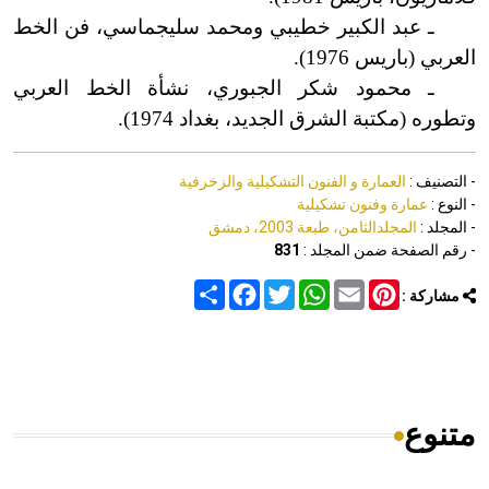
ـ عبد الكبير خطيبي ومحمد سليجماسي، فن الخط
العربي (باريس 1976).
ـ محمود شكر الجبوري، نشأة الخط العربي
وتطوره (مكتبة الشرق الجديد، بغداد 1974).
- التصنيف :
العمارة و الفنون التشكيلية والزخرفية
- النوع :
عمارة وفنون تشكيلية
- المجلد :
المجلدالثامن، طبعة 2003، دمشق
- رقم الصفحة ضمن المجلد :
831
Share
Facebook
Twitter
WhatsApp
Email
Pinterest
مشاركة :
متنوع