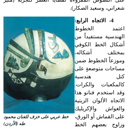
شعراني، وسعيد الصكار).
4
-
الاتجاه الرابع:
اعتمد الخطوط
الهندسية مستفيداً من
أشكال الخط الكوفي
بمختلف أشكاله،
وموزعاً الخطوط ضمن
مساحات متوضعةٍ على
كتل هندسية
كالمكعبات والكرات.
وقد استخدم فنانو هذا
الاتجاه الألوان الزيتية
والغواش والإكريليك
على القماش أو الورق،
خط عربي على خزف للفنان محمود
طه (الأردن)
وزاوج بعضهم الخط