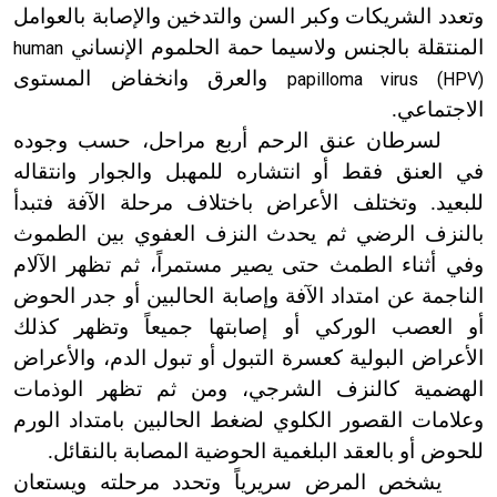
وتعدد الشريكات وكبر السن والتدخين والإصابة بالعوامل
المنتقلة بالجنس ولاسيما حمة الحلموم الإنساني
human
والعرق وانخفاض المستوى
papilloma virus (HPV)
الاجتماعي.
لسرطان عنق الرحم أربع مراحل، حسب وجوده
في العنق فقط أو انتشاره للمهبل والجوار وانتقاله
للبعيد. وتختلف الأعراض باختلاف مرحلة الآفة فتبدأ
بالنزف الرضي ثم يحدث النزف العفوي بين الطموث
وفي أثناء الطمث حتى يصير مستمراً، ثم تظهر الآلام
الناجمة عن امتداد الآفة وإصابة الحالبين أو جدر الحوض
أو العصب الوركي أو إصابتها جميعاً وتظهر كذلك
الأعراض البولية كعسرة التبول أو تبول الدم، والأعراض
الهضمية كالنزف الشرجي، ومن ثم تظهر الوذمات
وعلامات القصور الكلوي لضغط الحالبين بامتداد الورم
للحوض أو بالعقد البلغمية الحوضية المصابة بالنقائل.
يشخص المرض سريرياً وتحدد مرحلته ويستعان