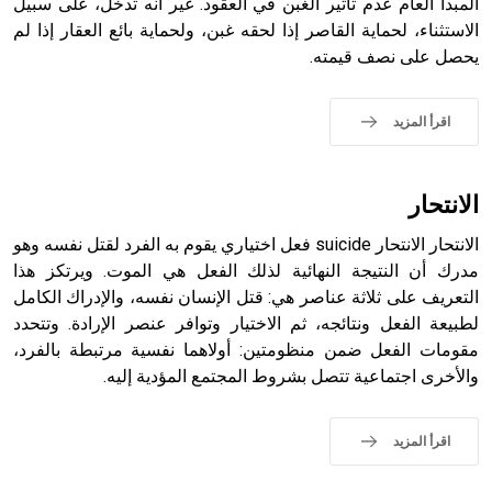
المبدأ العام عدم تأثير الغبن في العقود. غير أنه تدخل، على سبيل
حيث تقتصر القيمة الصوتية للعلامة الك
الاستثناء، لحماية القاصر إذا لحقه غبن، ولحماية بائع العقار إذا لم
يحصل على نصف قيمته.
اقرأ المزيد
الانتحار
الانتحار الانتحار suicide فعل اختياري يقوم به الفرد لقتل نفسه وهو
مدرك أن النتيجة النهائية لذلك الفعل هي الموت. ويرتكز هذا
التعريف على ثلاثة عناصر هي: قتل الإنسان نفسه، والإدراك الكامل
لطبيعة الفعل ونتائجه، ثم الاختيار وتوافر عنصر الإرادة. وتتحدد
مقومات الفعل ضمن منظومتين: أولاهما نفسية مرتبطة بالفرد،
والأخرى اجتماعية تتصل بشروط المجتمع المؤدية إليه.
اقرأ المزيد