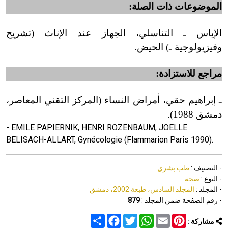
الموضوعات ذات الصلة:
الإياس ـ التناسلي، الجهاز عند الإناث (تشريح
وفيزيولوجية ـ) الحيض.
مراجع للاستزادة:
ـ إبراهيم حقي، أمراض النساء (المركز التقني المعاصر،
دمشق 1988
)
.
- EMILE PAPIERNIK, HENRI ROZENBAUM, JOELLE
BELISACH-ALLART, Gynécologie (Flammarion Paris 1990).
- التصنيف :
طب بشري
- النوع :
صحة
- المجلد :
المجلد السادس، طبعة 2002، دمشق
- رقم الصفحة ضمن المجلد :
879
Share
Facebook
Twitter
WhatsApp
Email
Pinterest
مشاركة :