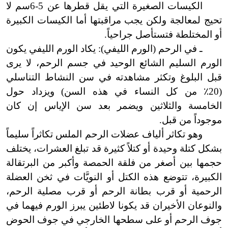
الكيسات الصغيرة التي يقل قطرها عن 5
-
6سم لا
تحيج لمعالجة ولكن يجب مراقبتها أما الكيسات الكبيرة
أو المختلطة فتستأصل جراحياً.
ـ في الرحم (الورم الليفي
)
: يكاد الورم الليفي يكون
الورم السليم الشائع الوحيد في جسم الرحم، لا يرى
قبل البلوغ وتكثر مشاهدته في سن النشاط التناسلي
(20
٪
من كل النساء في هذه السن) ويزداد حول
الخامسة والثلاثين ويضمر بعد سن الإياس إن كان
موجوداً من قبل.
وهو تكاثر ألياف عضلات الرحم الملس تكاثراً سليماً
بشكل كتلة وحيدة أو كتلاً كثيرة قد تبلغ العشرات، يختلف
حجمها بين أصغر من فلقة الحمصة وأكبر من البرتقالة
الكبيرة، تتوضع هذه الكتل أو النويَّات في ثخن العضلة
الرحمية أو قرب بطانة الرحم أو قرب مصلية الرحم،
والنوعان الأخيران قد يكونا لاطئين يبرز الورم فيهما في
جوف الرحم أو على سطحها الخارجي في جوف الحوض