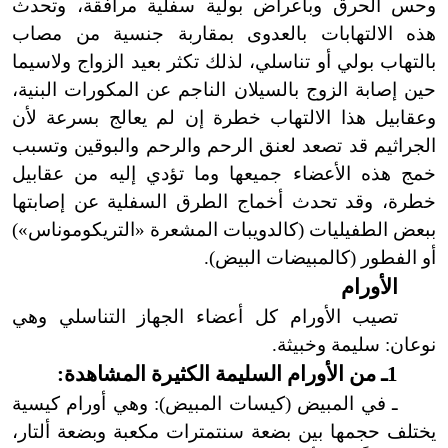
وحس الحرق وبأعراض بولية سفلية مرافقة، وتحدث
هذه الالتهابات بالعدوى بمقاربة جنسية من مصاب
بالتهاب بولي أو تناسلي، لذلك تكثر بعيد الزواج ولاسيما
حين إصابة الزوج بالسيلان الناجم عن المكورات البنية،
وعقابيل هذا الالتهاب خطرة إن لم يعالج بسرعة لأن
الجراثيم قد تصعد لعنق الرحم والرحم والبوقين وتسبب
خمج هذه الأعضاء جميعها وما تؤدي إليه من عقابيل
خطرة، وقد تحدث أخماج الطرق السفلية عن إصابتها
ببعض الطفيليات (كالدويبات المشعرة «التريكوموناس
»
)
أو الفطور (كالمبيضات البيض
)
.
الأورام
تصيب الأورام كل أعضاء الجهاز التناسلي وهي
نوعان: سليمة وخبيثة.
1ـ من الأورام السليمة الكثيرة المشاهدة:
ـ في المبيض (كيسات المبيض
)
: وهي أورام كيسية
يختلف حجمها بين بضعة سنتمترات مكعبة وبضعة ألتار،