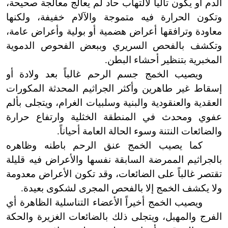
الدم أو يكون تالياً لالتهاب حاد لم يعالج معالجة صحيحة،
وتكون الحرارة فيه متموجة والآلام خفيفة، ولكنها
معاودة وترافقها أعراض هضمية أو بولية وأعراض عامة،
وتكشف بالفحص السريري وببعض الفحوص الدموية
المخبرية بتنظير أحشاء البطن.
ويصيب الخمج جسم الرحم غالباً بعد ولادة أو
إسقاط غير طاهرين وأكثر الجراثيم المحدثة المكورات
العقدية والعنقودية والبنية وسلبيات الغرام، ويتجلى بألم
عفوي ومحدث في المنطقة الخثلية وارتفاع حرارة
والضائعات النتنة وسوء الحالة العامة أحياناً.
كما يصيب الخمج عنق الرحم باطنه وظاهره
بالجراثيم الممرضة السابقة نفسها والأعراض فيه قليلة
تقتصر غالباً على الضائعات، وقد تكون الأعراض معدومة
ولا يكشف الخمج إلا بالفحص المجرى لشكوى بعيدة.
ويصيب الخمج أخيراً الأعضاء التناسلية الظاهرة أي
الفرج والمهبل، ويتجلى ذلك بالضائعات الغزيرة والحكة