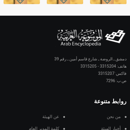
دمشق ـ الروضة ـ شارع قاسم أمين ـ رقم 39
هاتف: 3315204 - 3315205
فاكس: 3315207
ص.ب: 7296
روابط متنوعة
من نحن
عن الهيئة
أخبار الهيئة
كلمة المدير العام