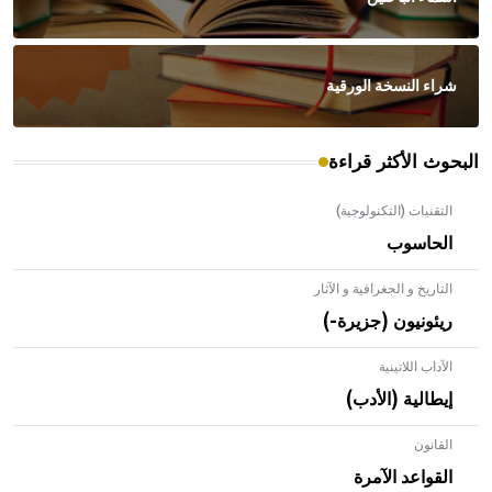
شراء النسخة الورقية
البحوث الأكثر قراءة
التقنيات (التكنولوجية)
الحاسوب
التاريخ و الجغرافية و الآثار
ريئونيون (جزيرة-)
الآداب اللاتينية
إيطالية (الأدب)
القانون
- هل تعلم أن الأبلق نوع من الفنون الهندسية التي ارتبطت
بالعمارة الإسلامية في بلاد الشام ومصر خاصة، حيث يحرص
القواعد الآمرة