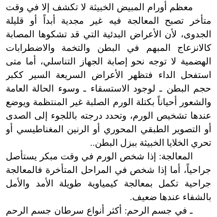
معظم أورام المبيض الخبيثة لا
تكشف إلا في وقت
متأخر تصبح المعالجة فيه غير مجدية أبداً أو قليلة
الجدوى، لأن الأعراض البدئية التي قد تشكوها المصابة
كالانزعاج المبهم في البطن والتخمة والاضطرابات
الهضمية لا توجه نحو إصابة الجهاز التناسلي، أما متى
استفحل الداء فتظهر الأعراض السريعة السير ككبر
حجم البطن ـ لوجود الاستسقاء ـ وسوء الحالة العامة
والشعور أحياناً بكتلة الورم الصلبة غير المنتظمة ويوضع
عندها تشخيص الورم، وتحدد درجته باللجوء إلى الصدى
أو التصوير الطبقي المحوري أو الرنين المغناطيسي أو
تحري الخلايا الخبيثة ببزل البطن..
المعالجة: إذا شخص الورم في وقت مبكر يست
أ
صل
جراحياً، أما إذا شخص في المراحل المتأخرة فالمعالجة
جراحية تكمل بمعالجة كيمياوية طويلة الأمد والأمل
بالشفاء عندها ضعيف.
ـ في جسم الرحم: أكثر أنواع سرطان جسم الرحم