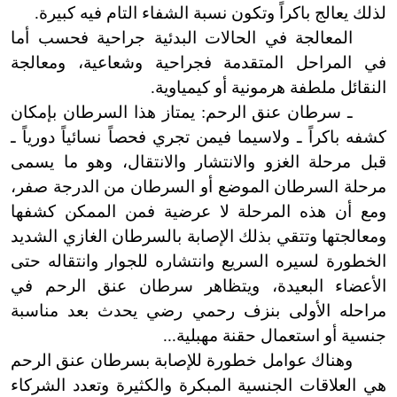
لذلك يعالج باكراً وتكون نسبة الشفاء التام فيه كبيرة.
المعالجة في الحالات البدئية جراحية فحسب أما
في المراحل المتقدمة فجراحية وشعاعية، ومعالجة
النقائل ملطفة هرمونية أو كيمياوية.
ـ سرطان عنق الرحم: يمتاز هذا السرطان بإمكان
كشفه باكراً ـ ولاسيما فيمن تجري فحصاً نسائياً دورياً ـ
قبل مرحلة الغزو والانتشار والانتقال، وهو ما يسمى
مرحلة السرطان الموضع أو السرطان من الدرجة صفر،
ومع أن هذه المرحلة لا عرضية فمن الممكن كشفها
ومعالجتها وتتقي بذلك الإصابة بالسرطان الغازي الشديد
الخطورة لسيره السريع وانتشاره للجوار وانتقاله حتى
الأعضاء البعيدة، ويتظاهر سرطان عنق الرحم في
مراحله الأولى بنزف رحمي رضي يحدث بعد مناسبة
جنسية أو استعمال حقنة مهبلية...
وهناك عوامل خطورة للإصابة بسرطان عنق الرحم
هي العلاقات الجنسية المبكرة والكثيرة وتعدد الشركاء