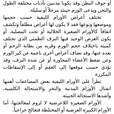
أو جوف البطن وقد يكونا مذنبين بأذناب مختلفة الطول
والثخن ويدعى الورم حينئذ مرجلاً أو سليلة.
تختلف أعراض الأورام الليفية حسب حجمها
وموضعها ونوعها فقد لا يكون لها أعراض مطلقاً وتكشف
اتفاقاً كالأورام الصغيرة الخلالية أو تحت المصلية، أو
يكون العرض الوحيد فيها النزف الطمثي الذي تختلف
كميته باختلاف حجم الورم وقربه من بطانة الرحم أو
بعده عنها، وقد تضاف أعراض أخرى ناجمة عن كبر الورم
وعن ضغط الأعضاء المجاورة أو عن شدة النزف، وقد
تؤدي حسب موقعها إلى العقم أو إلى الإسقاطات
المكررة.
تطرأ على الأورام الليفية بعض المضاعفات أهمها
انفتال الأورام المذنبة والنخر والاستحالة الكلسية،
وأشدها الاستحالة الخبيثة.
الأورام الصغيرة اللاعرضية لا
لزوم لمعالجتها
،
أما
الأورام الكبيرة العرضية أو المختلطة فتعالج جراحياً.