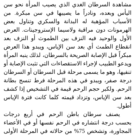
مشاهدة السرطان الغدي الذي يصيب المرأة نحو سن
اليأس وبعده، ونادراً ما
يصيبها في سن مبكرة. من
الأسباب المؤهبة له البدانة والسكري وتناول بعض
الهرمونات دون مراقبة ولاسيما الإستروجينات. العرض
الأول والوحيد فيه النزف بين الطموث أو النزف بعد
انقطاع الطمث أي بعد سن الإياس، ويبدو هذا العرض
مبكراً قبل الإصابة الصريحة بالسرطان، لذلك ينبه المرأة
ويدعو الطبيب لإجراء الاستقصاءات التي تثبت الإصابة أو
تنفيها، وهو ما يسمى مرحلة قبل السرطان أو السرطان
درجة صفر، ويبدو في هذه المرحلة فرط تنسج بطانة
الرحم. ولكبر حجم الرحم قيمة في التشخيص إذا كشف
بعد سن الإياس، وتزداد قيمته كلما كانت فترة الإياس
أطول.
يصنف سرطان باطن الرحم في أربع درجات
بحسب درجة انتشاره في الرحم نفسها أو في الأعضاء
المجاورة، وتشخص 75% من حالاته في المرحلة الأولى