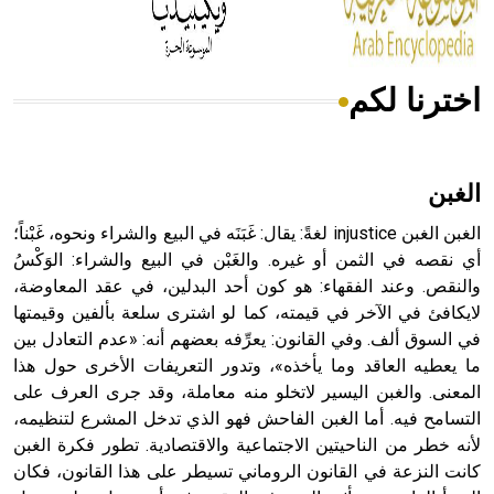
أجود أنواعه، ويمتاز بكبر الحجم ويسمى الش
اخترنا لكم
هل تعلم أن الأبسيد كلمة فرنسية اللفظ تم اعتمادها مصطلحاً
أثرياً يستخدم في العمارة عموماً وفي العمارة الدينية الخاصة
بالكنائس خصوصاً، وفي الإنكليزية أب
الغبن
الغبن الغبن injustice لغةً: يقال: غَبَنَه في البيع والشراء ونحوه، غَبْناً؛
أي نقصه في الثمن أو غيره. والغَبْن في البيع والشراء: الوَكْسُ
والنقص. وعند الفقهاء: هو كون أحد البدلين، في عقد المعاوضة،
- هل تعلم أن أبجر Abgar اسم معروف جيداً يعود إلى عدد من
الملوك الذين حكموا مدينة إديسا (الرها) من أبجر الأول وحتى
لايكافئ في الآخر في قيمته، كما لو اشترى سلعة بألفين وقيمتها
التاسع، وهم ينتسبون إلى أسرة أوسروين
في السوق ألف. وفي القانون: يعرِّفه بعضهم أنه: «عدم التعادل بين
ما يعطيه العاقد وما يأخذه»، وتدور التعريفات الأخرى حول هذا
المعنى. والغبن اليسير لاتخلو منه معاملة، وقد جرى العرف على
التسامح فيه. أما الغبن الفاحش فهو الذي تدخل المشرع لتنظيمه،
لأنه خطر من الناحيتين الاجتماعية والاقتصادية. تطور فكرة الغبن
- هل تعلم أن الأبجدية الكنعانية تتألف من /22/ علامة كتابية
كانت النزعة في القانون الروماني تسيطر على هذا القانون، فكان
sign تكتب منفصلة غير متصلة، وتعتمد المبدأ الأكوروفوني،