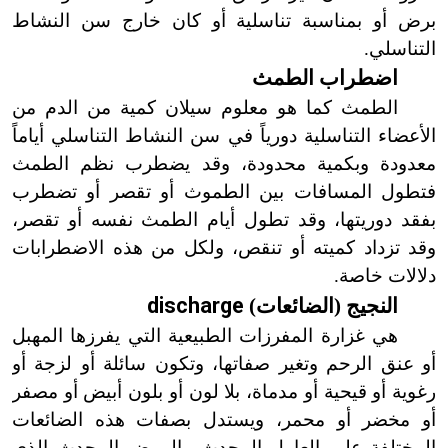
برض أو بمناسبة تناسلية أو كان خارج سن النشاط
التناسلي.
اضطراب الطمث
الطمث كما هو معلوم سيلان كمية من الدم من
الأعضاء التناسلية دورياً في سن النشاط التناسلي أياماً
معدودة وبكمية محدودة، وقد يضطرب نظم الطمث
فتطول المسافات بين الطموث أو تقصر أو تضطرب
بفقد دوريتها، وقد تطول أيام الطمث نفسه أو تقصر،
وقد تزداد كميته أو تنقص، ولكل من هذه الاضطرابات
دلالات خاصة.
discharge
النجيج (الضائعات)
هي غزارة المفرزات الطبيعية التي يفرزها المهبل
أو عنق الرحم وتغير صفاتها، وتكون سائلة أو لزجة أو
رغوية أو قيحية أو مدماة، بلا لون أو بلون أبيض أو مصفر
أو مخضر أو محمر، ويستدل بصفات هذه الضائعات
المختلفة على العامل المحدِث والمرض المحدث الذي