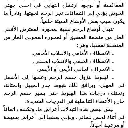
المعاكسة أو لوجود ارتشاح التهابي في إحدى جهتي
الحوض يؤدي إلى التصاقات تجر الرحم لجهتها. ونادراً ما
يكون سبب بعض الأوضاع السيئة خلقياً.
تتبدل أوضاع الرحم نسبة لمحوره المعترض الأفقي
المار من منطقة المضيق أو لمحوره العمودي المار من
المنطقة نفسها، وهي:
ـ الانعطاف الأمامي والانقلاب الأمامي.
ـ الانعطاف الخلفي والانقلاب الخلفي.
ـ الانحراف الجانبي الأيمن أو الأيسر.
ـ الهبوط بنزول جسم الرحم وعنقها إلى الأسفل
في المهبل، ويرافق ذلك هبوط جدر المهبل والمثانة،
وتختلف درجات هذا الهبوط حتى يصير جسم الرحم
خارج الأعضاء التناسلية في الدرجات الشديدة.
ليس لبعض هذه التبدلات أعراض ما، وتكشف اتفاقاً
في أثناء فحص نسائي، ويؤدي بعضها إلى أعراض بسيطة
أو مزعجة أحياناً.