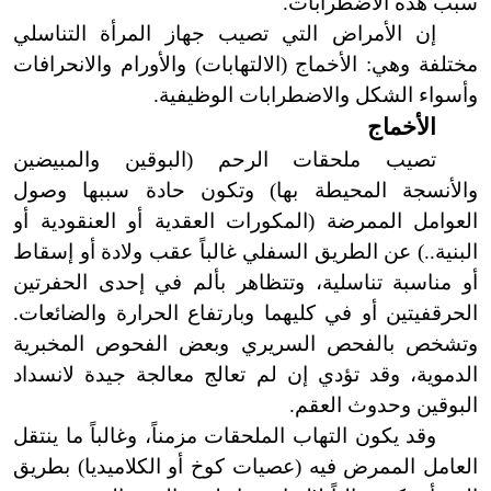
سبب هذه الاضطرابات.
إن الأمراض التي تصيب جهاز المرأة التناسلي
مختلفة وهي: الأخماج (الالتهابات) والأورام والانحرافات
وأسواء الشكل والاضطرابات الوظيفية.
الأخماج
تصيب ملحقات الرحم
(
البوقين والمبيضين
والأنسجة المحيطة بها) وتكون حادة سببها وصول
العوامل الممرضة (المكورات العقدية أو العنقودية أو
البنية..) عن الطريق السفلي غالباً عقب ولادة أو إسقاط
أو مناسبة تناسلية، وتتظاهر بألم في إحدى الحفرتين
الحرقفيتين أو في كليهما وبارتفاع الحرارة والضائعات.
وتشخص بالفحص السريري وبعض الفحوص المخبرية
الدموية، وقد تؤدي إن لم تعالج معالجة جيدة لانسداد
البوقين وحدوث العقم.
وقد يكون التهاب الملحقات مزمناً، وغالباً ما ينتقل
العامل الممرض فيه (عصيات كوخ أو الكلاميديا) بطريق