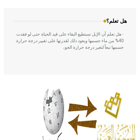
المعمار على بناء مداميكه وخاصة في الواجهات
هل تعلم؟
- هل تعلم أن الإبل تستطيع البقاء على قيد الحياة حتى لو فقدت
40% من ماء جسمها ويعود ذلك لقدرتها على تغيير درجة حرارة
جسمها تبعاً لتغير درجة حرارة الجو،
- هل تعلم أن أبقراط كتب في الطب أربعة مؤلفات هي:
الحكم، الأدلة، تنظيم التغذية، ورسالته في جروح الرأس. ويعود
له الفضل بأنه حرر الطب من الدين والفلسفة.
- هل تعلم أن المرجان إفراز حيواني يتكون في البحر ويتركب
من مادة كربونات الكلسيوم، وهو أحمر أو شديد الحمرة وهو