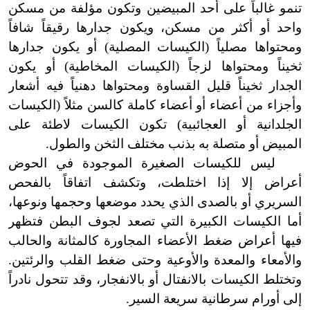
تنمو غالباً على أحد المبيضين وتكون مؤلفة من مسكن
واحد أو أكثر من مسكن، ويكون جدارها رقيقاً شافاً
ومحتواها مصلياً (الكيسات المصلية) أو يكون جدارها
ثخيناً ومحتواها لزجاً (الكيسات المخاطية) أو يكون
الجدار ثخيناً قليل القساوة ومحتواها دهنياً فيه أشعار
وأجزاء من أعضاء أو أعضاء كاملة كالسن مثلاً (الكيسات
الجلدانية أو العجائبية) تكون الكيسات لاطئة على
المبيض أو متصلة به بذنب مختلف الثخن والطول.
ليس للكيسات الصغيرة الموجودة في الحوض
أعراض إلا إذا اختلطت، وتكشف اتفاقاً بالفحص
السريري أو بالصدى الذي يحدد موضعها وحجمها ونوعها،
أما الكيسات الكبيرة التي تصعد لجوف البطن فتظهر
فيها أعراض ضغط الأعضاء المجاورة كالمثانة والحالب
والأمعاء والمعدة والأوعية وحتى ضغط القلب والرئتين.
وتختلط الكيسات بالانفتال أو بالانفجار، وقد تتحول نادراً
إلى أورام سرطانية سريعة السير.