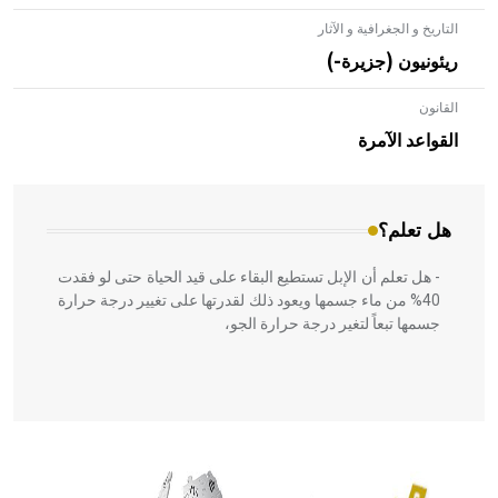
التاريخ و الجغرافية و الآثار
ريئونيون (جزيرة-)
القانون
- هل تعلم أن الأبلق نوع من الفنون الهندسية التي ارتبطت
بالعمارة الإسلامية في بلاد الشام ومصر خاصة، حيث يحرص
القواعد الآمرة
المعمار على بناء مداميكه وخاصة في الواجهات
هل تعلم؟
- هل تعلم أن الإبل تستطيع البقاء على قيد الحياة حتى لو فقدت
40% من ماء جسمها ويعود ذلك لقدرتها على تغيير درجة حرارة
جسمها تبعاً لتغير درجة حرارة الجو،
- هل تعلم أن أبقراط كتب في الطب أربعة مؤلفات هي:
الحكم، الأدلة، تنظيم التغذية، ورسالته في جروح الرأس. ويعود
له الفضل بأنه حرر الطب من الدين والفلسفة.