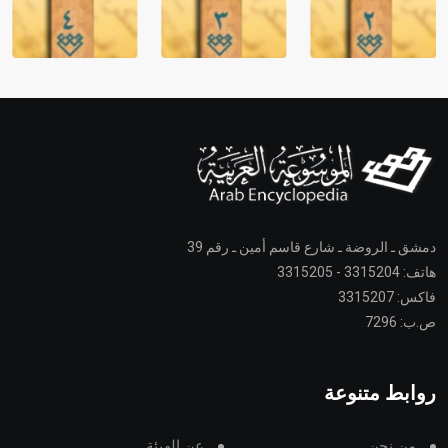
دمشق ـ الروضة ـ شارع قاسم أمين ـ رقم 39
هاتف: 3315204 - 3315205
فاكس: 3315207
ص.ب: 7296
روابط متنوعة
من نحن
عن الهيئة