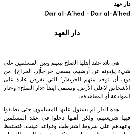
دار عهد
هيئة الموسوعة العربية تطلق موسوعات جديدة في عام 2026
Dar al-A’hed - Dar al-A’hed
دار العهد
هي بلاد عقد أهلها الصلح بينهم وبين المسلمين على
شيء يؤدونه عن أرضهم، يسمى خراجاً[ر. الخراج]، من
دون أن تؤخذ منهم الجزية[ر] التي تفرض عادة على
الأشخاص لا
على الأرض. وتسمى أيضاً «دار الصلح» و«دار
الموادعة أو المعاهدة».
هذه الدار لم يستول عليها المسلمون حتى يطبقوا
فيها شريعتهم، ولكن أهلها دخلوا في عقد المسلمين
وعهدهم على شروط اشترطت وقواعد عينت، فتحتفظ