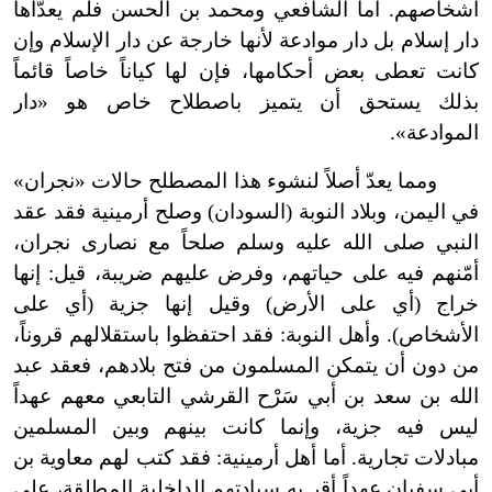
أشخاصهم. أما الشافعي ومحمد بن الحسن فلم يعدّاها
دار إسلام بل دار موادعة لأنها خارجة عن دار الإسلام وإن
كانت تعطى بعض أحكامها، فإن لها كياناً خاصاً قائماً
بذلك يستحق أن يتميز باصطلاح خاص هو «دار
الموادعة».
ومما يعدّ أصلاً لنشوء هذا المصطلح حالات «نجران»
في اليمن، وبلاد النوبة (السودان) وصلح أرمينية فقد عقد
النبي صلى الله عليه وسلم صلحاً مع نصارى نجران،
أمّنهم فيه على حياتهم، وفرض عليهم ضريبة، قيل: إنها
خراج (أي على الأرض) وقيل إنها جزية (أي على
الأشخاص). وأهل النوبة: فقد احتفظوا باستقلالهم قروناً،
من دون أن يتمكن المسلمون من فتح بلادهم، فعقد عبد
الله بن سعد بن أبي سَرْح القرشي التابعي معهم عهداً
ليس فيه جزية، وإنما كانت بينهم وبين المسلمين
مبادلات تجارية. أما أهل أرمينية: فقد كتب لهم معاوية بن
أبي سفيان عهداً أقر به سيادتهم الداخلية المطلقة، على