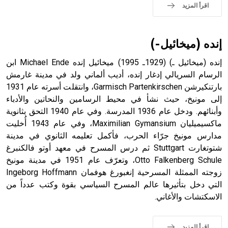
اقرأ المزيد
إنده (ميخائيل-)
- هل تعلم أن الأبجدية الكنعانية تتألف من /22/ علامة كتابية
إنده (ميخائيل ـ) (1929ـ 1995) ميخائيل إنده Michael Ende ابن
sign تكتب منفصلة غير متصلة، وتعتمد المبدأ الأكوروفوني،
حيث تقتصر القيمة الصوتية للعلامة الك
الرسام السريالي إدغار إنده، أديب ألماني ولد في مدينة غارمش
بارتنكيرشن Garmisch Partenkirschen، وانتقلت أسرته عام 1931
إلى مونيخ، حيث نشأ في محيط الرسامين والنحاتين والأدباء
وأبنائهم. ودخل عام 1936 المدرسة. وفي عام 1940 التحق بثانوية
ماكسيميليان Maximilian Gymansium، وفي عام 1943 أُخليت
مدارس مونيخ جرّاء الحرب، فأكمل تعليمه الثانوي في مدينة
شتوتغارت Stuttgart ثم درس المسرح في معهد أوتو فالكنبرغ
Otto Falkenberg Schule، وتعرّف عام 1951 في مدينة مونيخ
زوجته الممثلة المسرحية إنغبورغ هوفمان Ingeborg Hoffmann
التي دخل بتأثيرها عالم المسرح السياسي بقوة وكتب عدداً من
الاسكتشات والأغاني.
اقرأ المزيد