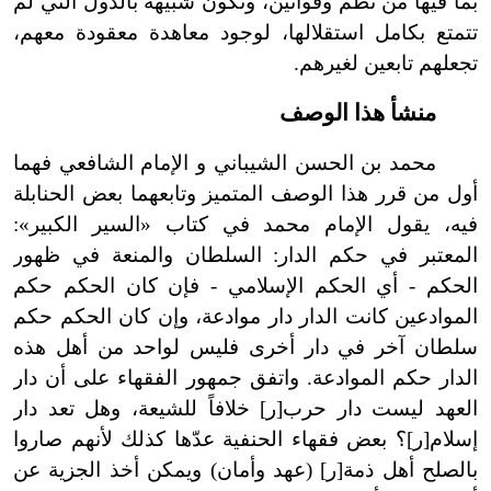
بما فيها من نظم وقوانين، وتكون شبيهة بالدول التي لم
تتمتع بكامل استقلالها، لوجود معاهدة معقودة معهم،
تجعلهم تابعين لغيرهم.
منشأ هذا الوصف
محمد بن الحسن الشيباني و الإمام الشافعي فهما
أول من قرر هذا الوصف المتميز وتابعهما بعض الحنابلة
فيه، يقول الإمام محمد في كتاب «السير الكبير»:
المعتبر في حكم الدار: السلطان والمنعة في ظهور
الحكم - أي الحكم الإسلامي - فإن كان الحكم حكم
الموادعين كانت الدار دار موادعة، وإن كان الحكم حكم
سلطان آخر في دار أخرى فليس لواحد من أهل هذه
الدار حكم الموادعة. واتفق جمهور الفقهاء على أن دار
العهد ليست دار حرب[ر] خلافاً للشيعة، وهل تعد دار
إسلام[ر]؟ بعض فقهاء الحنفية عدّها كذلك لأنهم صاروا
بالصلح أهل ذمة[ر] (عهد وأمان) ويمكن أخذ الجزية عن