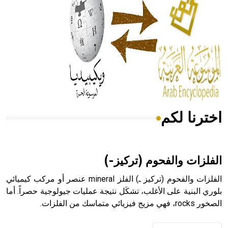
- هل تعلم أن المرجان إفراز حيواني يتكون في البحر ويتركب
من مادة كربونات الكلسيوم، وهو أحمر أو شديد الحمرة وهو
أجود أنواعه، ويمتاز بكبر الحجم ويسمى الش
اخترنا لكم
هل تعلم أن الأبسيد كلمة فرنسية اللفظ تم اعتمادها مصطلحاً
أثرياً يستخدم في العمارة عموماً وفي العمارة الدينية الخاصة
بالكنائس خصوصاً، وفي الإنكليزية أب
الفلزات والفحوم (تركيز-)
الفلزات والفحوم (تركيز ـ) الفلز mineral عنصر أو مركب كيميائي
بلوري البنية على الأغلب، تشكَل نتيجة عمليات جيولوجية حصراً. أما
الصخور rocks، فهي مزيج فيزيائي متماسك من الفلزات.
- هل تعلم أن أبجر Abgar اسم معروف جيداً يعود إلى عدد من
الملوك الذين حكموا مدينة إديسا (الرها) من أبجر الأول وحتى
التاسع، وهم ينتسبون إلى أسرة أوسروين