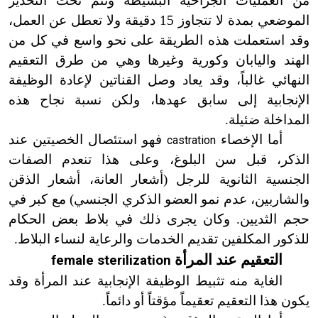
من العمليات الجراحية البسيطة وتتم تحت التخدير
الموضعي بمدة لا تتجاوز 15 دقيقة ولا تعطل عن العمل،
وقد استعملت هذه الطريقة على نحو واسع في كل من
الهند واليابان وكورية وغيرها وهي من طرق التعقيم
النهائي غالباً، وقد يعاد وصل القناتين لإعادة الوظيفة
الإنجابية إلى سابق عهدها، ولكن نسبة نجاح هذه
المداخلة ضئيلة.
أما الإخصاء
فهو استئصال الخصيتين عند
castration
الذكر، قبل سن البلوغ، وعلى هذا تنعدم الصفات
الجنسية الثانوية للرجل (أشعار العانة، أشعار الذقن
والشاربين، عدم نمو العضو الذكري الجنسي) مع كبر في
حجم الثديين. وكان يجرى ذلك في بلاط بعض الحكام
للذكور المكلفين تقديم الخدمات والرعاية لنساء البلاط.
التعقيم عند المرأة
female sterilization
الغاية منه تثبيط الوظيفة الإنجابية عند المرأة وقد
يكون هذا التعقيم تعقيماً مؤقتاً أو دائماً.