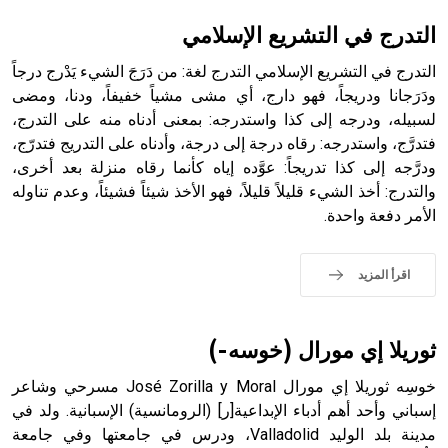
بالكنائس خصوصاً، وفي الإنكليزية أب
التدرج في التشريع الإسلامي
التدرج في التشريع الإسلامي التدرج لغة: من دَرَجَ الشيء يَدْرج درجاً
ودَرَجانا ودريجاً، فهو دارج، أي مشى مشياً خفيفاً، ودنا، ومضى
لسبيله، ودرجه إلى كذا واستدرجه: بمعنى أدناه منه على التدرج،
- هل تعلم أن أبجر Abgar اسم معروف جيداً يعود إلى عدد من
الملوك الذين حكموا مدينة إديسا (الرها) من أبجر الأول وحتى
فتدرَّج، واستدرجه: رقاه درجة إلى درجة، وأدناه على التدريج فتدرّج،
التاسع، وهم ينتسبون إلى أسرة أوسروين
ودرَّجه إلى كذا تدريجاً: عوَّده إياه كأنما رقاه منزلة بعد أخرى،
والتدرج: أخذ الشيء قليلاً قليلاً، فهو الأخذ شيئاً فشيئاً، وعدم تناوله
الأمر دفعة واحدة.
- هل تعلم أن الأبجدية الكنعانية تتألف من /22/ علامة كتابية
اقرأ المزيد
sign تكتب منفصلة غير متصلة، وتعتمد المبدأ الأكوروفوني،
حيث تقتصر القيمة الصوتية للعلامة الك
ثوريلا إي مورال (خوسه-)
خوسِه ثوريلا إي مورال José Zorilla y Moral مسرحي وشاعر
إسباني وأحد أهم أدباء الإبداعية[ر] (الرومانسية) الإسبانية. ولد في
مدينة بلد الوليد Valladolid، ودرس في جامعتها وفي جامعة