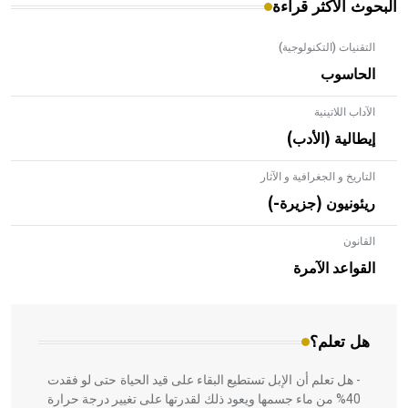
البحوث الأكثر قراءة
التقنيات (التكنولوجية)
الحاسوب
الآداب اللاتينية
إيطالية (الأدب)
التاريخ و الجغرافية و الآثار
ريئونيون (جزيرة-)
القانون
- هل تعلم أن الأبلق نوع من الفنون الهندسية التي ارتبطت
بالعمارة الإسلامية في بلاد الشام ومصر خاصة، حيث يحرص
القواعد الآمرة
المعمار على بناء مداميكه وخاصة في الواجهات
هل تعلم؟
- هل تعلم أن الإبل تستطيع البقاء على قيد الحياة حتى لو فقدت
40% من ماء جسمها ويعود ذلك لقدرتها على تغيير درجة حرارة