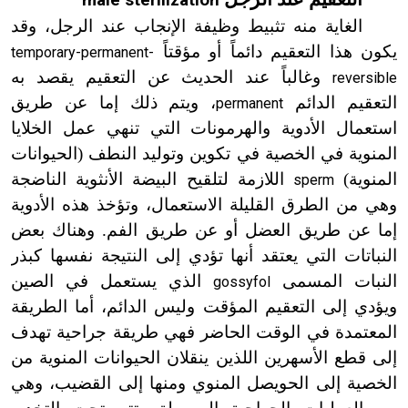
male sterilization
الغاية منه تثبيط وظيفة الإنجاب عند الرجل، وقد
يكون هذا التعقيم دائماً أو مؤقتاً
temporary-permanent-
وغالباً عند الحديث عن التعقيم يقصد به
reversible
التعقيم الدائم
، ويتم ذلك إما عن طريق
permanent
استعمال الأدوية والهرمونات التي تنهي عمل الخلايا
المنوية في الخصية في تكوين وتوليد النطف (الحيوانات
المنوية)
اللازمة لتلقيح البيضة الأنثوية الناضجة
sperm
وهي من الطرق القليلة الاستعمال، وتؤخذ هذه الأدوية
إما عن طريق العضل أو عن طريق الفم. وهناك بعض
النباتات التي يعتقد أنها تؤدي إلى النتيجة نفسها كبذر
النبات المسمى
الذي يستعمل في الصين
gossyfol
ويؤدي إلى التعقيم المؤقت وليس الدائم، أما الطريقة
المعتمدة في الوقت الحاضر فهي طريقة جراحية تهدف
إلى قطع الأسهرين اللذين ينقلان الحيوانات المنوية من
الخصية إلى الحويصل المنوي ومنها إلى القضيب، وهي