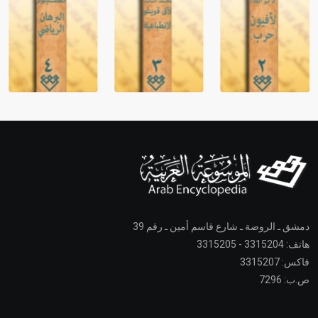
دمشق ـ الروضة ـ شارع قاسم أمين ـ رقم 39
هاتف: 3315204 - 3315205
فاكس: 3315207
ص.ب: 7296