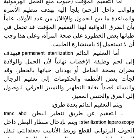
أما التعقيم المؤقت (حبوب منع الحمل الهرمونية
ولوالب داخل الرحم) يلجأ إليه بهدف تنظيم الأسرة
والمباعدة ما بين الحمول والإقلال من عدد الأولاد، علماً
بأن الطرق الدوائية لهذا التعقيم المؤقت قد تحمل في
طياتها بعض الخطورة على صحة المرأة، وعلى هذا وجب
أن لا تستعمل إلا باستشارة الطبيب.
أما التعقيم الدائم
فيهدف
permanent sterilization
إلى لجم وظيفة الإخصاب نهائياً لأن الحمل والولادة
يضران بصحة الحامل أو يهددان حياتها بالخطر. وقد
لجأت بعض الأنظمة والحكومات إلى تعقيم الرجال
والنساء قصداً بغاية التطهير والتمييز العرقي للوصول
إلى العرق والجنس المميز.
ويتم التعقيم الدائم بعدة طرق:
ـ التعقيم عن طريق تنظير البطن
trans abd.
: ويتم بإدخال منظار البطن داخل
sterilization laparoscopy
الجوف البرتواني لقطع وربط الأنابيب
التي تنقل
tubes