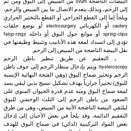
البيضات الناضجة
من المبيض إلى البوق ومن ثم
ovum
إلى الرحم، وبذلك ينعدم الاتصال ما بين المبيض والرحم،
ويلجأ إما إلى القطع الجراحي أو القطع بالتخثير الحراري
أو الكهربائي
أو بوضع حلقات
electrosurgery
cautery
أو موانع حول البوق أو داخله
falop-rings
spring-clips
تؤدي إلى انسداد لمعة هذه الأنابيب وتثبيط وظيفتها في
نقل البيضة الناضجة من المبيض إلى الرحم.
ـ التعقيم عن طريق تنظير باطن الرحم
: ويتم بإدخال منظار الرحم إلى جوف باطن
hysteroscopy
الرحم وتخثير صماخ البوق (وهي الفتحة النهائية الإنسية
للبوق) تخثيراً حرارياً بهدف تشكيل نسيج ندبي ليفي يسد
لمعة صماخ البوق ومنه عدم قدرة الحيوان المنوي على
الصعود من باطن الرحم إلى الثلث الوحشي للبوق
ليلتقي البيضة الناضجة الآتية من المبيض، وهي من طرق
التعقيم الدائمة، وقد يلجأ في بعض الأحيان إلى إدخال
بعض المواد التركيبية (لدائن) في صماخ البوق للهدف