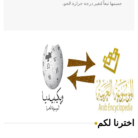
جسمها تبعاً لتغير درجة حرارة الجو،
- هل تعلم أن أبقراط كتب في الطب أربعة مؤلفات هي:
الحكم، الأدلة، تنظيم التغذية، ورسالته في جروح الرأس. ويعود
له الفضل بأنه حرر الطب من الدين والفلسفة.
- هل تعلم أن المرجان إفراز حيواني يتكون في البحر ويتركب
من مادة كربونات الكلسيوم، وهو أحمر أو شديد الحمرة وهو
أجود أنواعه، ويمتاز بكبر الحجم ويسمى الش
اخترنا لكم
هل تعلم أن الأبسيد كلمة فرنسية اللفظ تم اعتمادها مصطلحاً
أثرياً يستخدم في العمارة عموماً وفي العمارة الدينية الخاصة