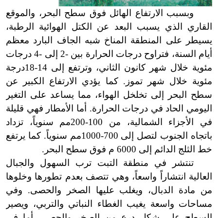
وبسبب الارتفاع الهائل فوق سطح البحر، والموقع
القاري الذي يسبب البعد عن الكتل الهوائية الرطبة،
يسيطر على المنطقة المناخ شبه الجاف البارد معظم
أيام السنة، فتراوح درجات الحرارة بين -2 إلى -4 درجات
مئوية خلال شهر كانون الثاني، وترتفع إلى 14
-
18درجة
مئوية خلال شهر تموز. كما يؤدي الارتفاع الكبير عن
سطح البحر إلى تخلخل الهواء، مما يساعد على التغير
اليومي الحاد في درجات الحرارة. أما الأمطار فهي قليلة
في الأجزاء الشمالية، من 100
-
200مم سنوياً، تزداد
باتجاه الجنوب لتصل إلى 700
-
1000مم سنوياً. كما يرتفع
خط الثلج الدائم إلى 6000 م فوق سطح البحر.
تنتشر في منطقة التبت ترب السهول والجبال
العالية انتشاراً واسعاً، وهي تتصف بعدم تطورها وخلوها
من مادة الدبال، ويغلب عليها الصخر والحصى. وفي
مساحات واسعة يغيب الغطاء النباتي والتربي، ويصير
السطح على شكل درع من الصخر والحصى. أما في