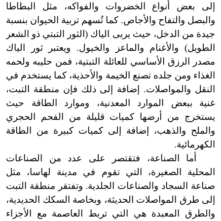
إلى بعض أنواع الخضروات والفواكه، مثل البطاطا
والبصل والتفاح والأجاص. كما تُسهم تربية الحيوان بنسبة
جيدة من الدخل، حيث يربى الياك (الثور التبتي ذو الشعر
الطويل) والأغنام والماعز والخيول. ويعتبر ثور الياك
مصدر الرزق الأساسي للعائلة التبتية، فمن حليبه ولحمه
الغذاء ومن جلده تصنع الخيمة والأحذية، كما يستخدم في
النقل والمواصلات. إضافة إلى ذلك فإن منطقة التبت،
غنية ببعض الموارد المعدنية، وموارد الطاقة حيث
يستخرج من أرضها كميات قليلة من الفحم الحجري
والملح والذهب، إضافة إلى كميات كبيرة من الطاقة
الكهرمائية.
أما الصناعة، فتقتصر على عدد من الصناعات
المحلية الصغيرة، التي تقوم في مدينة لهاسا، مثل
صناعة السجاد والصناعات الجلدية. وتفتقر منطقة التبت
إلى طرق المواصلات الحديثة، وبخاصة السكك الحديدية،
والطرق المعبدة هي التي تربط العاصمة مع الأجزاء