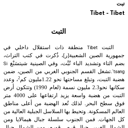
تبت
هيئة الموسوعة العربية تطلق موسوعات جديدة في عام 2026
Tibet - Tibet
التبت
التبت
منطقة ذات استقلال داخلي في
Tibet
جمهورية الصين الشعبية[ر
]
، ذُكرت في كتب التراث،
بضم التاء وتشديد الباء تُبَّت، وفي الصينية شيتسَنْغ
Si
.
تشغل القسم الجنوبي الغربي من الصين، ضمن
´tsang
2
هضبة التبت، وتبلغ مساحتها نحو 1.22مليون كم
، وعدد
سكانها نحو2.3 مليون نسمة (لعام 1990) وتتكون أرض
التبت من هضبة واسعة يزيد ارتفاعها على 4000 متر
فوق سطح البحر. لذلك تُعد الهضبة من أعلى مناطق
العالم المسكونة. وتحيط بها السلاسل الجبلية العالية من
كل الجهات. فمن الجنوب سلسلة جبال هيمالايا ومن
الشمال الغربي جبال قره ـ قورم، ومن الشمال جبال