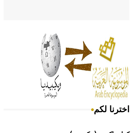
- هل تعلم أن أبقراط كتب في الطب أربعة مؤلفات هي:
الحكم، الأدلة، تنظيم التغذية، ورسالته في جروح الرأس. ويعود
له الفضل بأنه حرر الطب من الدين والفلسفة.
- هل تعلم أن المرجان إفراز حيواني يتكون في البحر ويتركب
من مادة كربونات الكلسيوم، وهو أحمر أو شديد الحمرة وهو
أجود أنواعه، ويمتاز بكبر الحجم ويسمى الش
اخترنا لكم
هل تعلم أن الأبسيد كلمة فرنسية اللفظ تم اعتمادها مصطلحاً
أثرياً يستخدم في العمارة عموماً وفي العمارة الدينية الخاصة
بالكنائس خصوصاً، وفي الإنكليزية أب