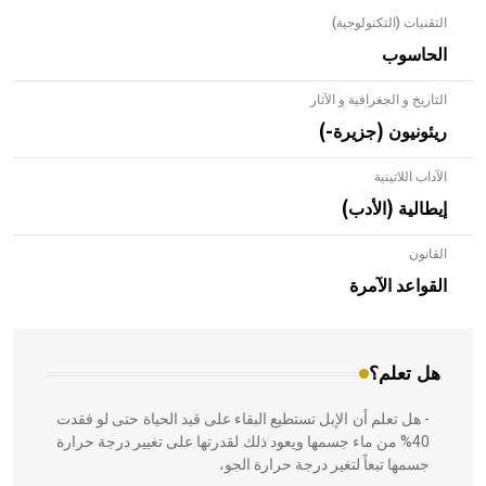
التقنيات (التكنولوجية)
الحاسوب
التاريخ و الجغرافية و الآثار
ريئونيون (جزيرة-)
الآداب اللاتينية
إيطالية (الأدب)
القانون
- هل تعلم أن الأبلق نوع من الفنون الهندسية التي ارتبطت
بالعمارة الإسلامية في بلاد الشام ومصر خاصة، حيث يحرص
القواعد الآمرة
المعمار على بناء مداميكه وخاصة في الواجهات
هل تعلم؟
- هل تعلم أن الإبل تستطيع البقاء على قيد الحياة حتى لو فقدت
40% من ماء جسمها ويعود ذلك لقدرتها على تغيير درجة حرارة
جسمها تبعاً لتغير درجة حرارة الجو،