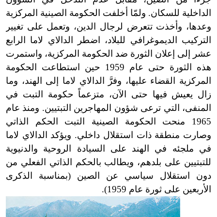
الداخلية للسكان. ولمّا أخلفت الحكومة الصينية المركزية
وعدها، وأخذت تتعرض لرجال الدين، وتعمل على تغيير
التركيب الديموغرافي للبلاد، اضطر الدالاي لاما الرابع
عشر إلى إعلان الثورة ضد الحكومة المركزية، واستمرت
هذه الثورة حتى عام 1959 حين استطاعت الحكومة
المركزية القضاء عليها، وفرَّ الدالاي لاما إلى الهند، وما
زال يعيش فيها حتى الآن، متزعماً حكومة التبت في
المنفى، التي ترعى شؤون المهاجرين التبتيين. ومنذ عام
1965 منحت الحكومة الصينية التبت الحكم الذاتي
وصارت منطقة ذات استقلال داخلي. ويؤكد الدالاي لاما
في ملجئه في الهند على السيادة الروحية والدنيوية
للتبتيين على بلدهم، ويطالب بالحكم الذاتي الفعلي من
دون استقلال سياسي عن الصين (بمناسبة الذكرى
الأربعين على ثورة عام 1959).