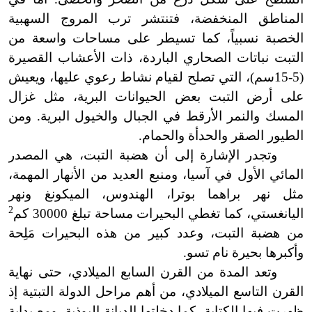
المناطق المنخفضة، فتنتشر ترب المروج السهبية
الخصبة نسبياً، كما تسيطر على مساحات واسعة من
التبت نباتات الصحاري الباردة، ذات الأعشاب القصيرة
(5
-
15سم)، التي تصلح لقيام نشاط رعوي عليها، ويعيش
على أرض التبت بعض الحيوانات البرية، مثل غزال
المسك والنمر الأرقط في الجبال والخيول البرية. ومن
الطيور الصقر والحدأة والحمام.
وتجدر الإشارة إلى أن هضبة التبت، هي المصدر
المائي الأول في آسيا، ومنبع العديد من الأنهار المهمة،
مثل نهر براهما بوترا، الهندوس، الميكونغ ونهر
2
اليانغستي، كما تغطي البحيرات مساحة تبلغ 30000 كم
من هضبة التبت، وعدد كبير من هذه البحيرات مَلِحة
وأكبرها بحيرة نام تسو.
وتعد المدة من القرن السابع الميلادي، حتى نهاية
القرن التاسع الميلادي، من أهم مراحل الدولة التبتية إذ
ظهرت فيها الكتابة، كما دخلتها الديانة البوذية. ومع بداية