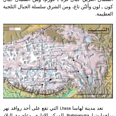
كون ـ لون وألتُن تاغ، ومن الشرق سلسلة الجبال الثلجية
العظيمة.
تعد مدينة لهاسا
التي تقع على أحد روافد نهر
Lhasa
براهمابوترا
المركز الإداري وعاصمة البلاد
Brahmaputra