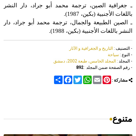
ـ جغرافية الصين، ترجمة محمد أبو جراد، دار النشر
باللغات الأجنبية (بكين، 1987).
ـ الصين الطبيعة والجمال، ترجمة محمد أبو جراد، دار
النشر باللغات الأجنبية (بكين، 1988).
- التصنيف :
التاريخ و الجغرافية و الآثار
- النوع :
سياحة
- المجلد :
المجلد الخامس، طبعة 2002، دمشق
- رقم الصفحة ضمن المجلد :
892
Share
Facebook
Twitter
WhatsApp
Email
Pinterest
مشاركة :
متنوع