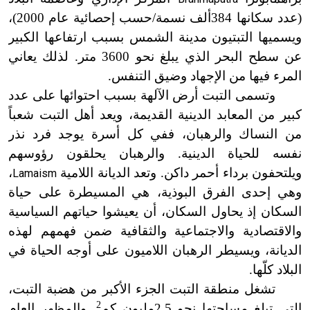
(عدد سكانها 384ألف نسمة/حسب إحصائية عام 2000)،
ويسميها التبتيون مدينة الشمس بسبب ارتفاعها الكبير
عن سطح البحر الذي يبلغ نحو 3600 متر. لذلك يعاني
المرء فيها من الإجهاد وضيق التنفس.
وتسمى التبت أرض الآلهة بسبب احتوائها على عدد
كبير من المعابد الدينية القديمة، ويعد أهل التبت شعباً
من النساك والرهبان، ففي كل أسرة يوجد فرد نذر
نفسه للحياة الدينية. والرهبان يحلقون رؤوسهم
ويلتحفون برداء أحمر داكن. وتعد الديانة اللامية
،
Lamaism
وهي إحدى الفرق البوذية، هي المسيطرة على حياة
السكان إذ يحاول السكان، أن يعيشوا حياتهم السياسية
والاقتصادية والاجتماعية والثقافية ضمن فهمهم لهذه
الديانة، ويسيطر الرهبان اللاميون على أوجه الحياة في
البلاد كلّها.
تشغل منطقة التبت الجزء الأكبر من هضبة التبت،
2
التي تبلغ مساحتها نحو 2.5مليون كم
. والمظهر العام