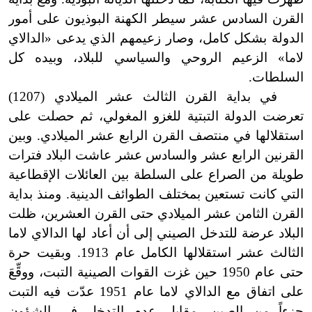
القرن السادس عشر سيطر الكهنة البوذيون على أمور
الدولة بشكل كامل، وصار زعيمهم الذي يدعى «الدالاي
لاما» الزعيم الروحي والسياسي للبلاد، وبيده كل
السلطات.
في بداية القرن الثالث عشر الميلادي (1207)
تعرضت الدولة التبتية للغزو المغولي، ثم حصلت على
استقلالها في منتصف القرن الرابع عشر الميلادي. وبين
القرنين الرابع عشر والسادس عشر عاشت البلاد فترات
طويلة من الصراع على السلطة بين العائلات الإقطاعية
التي كانت تستعين بمختلف الطوائف الدينية. ومنذ بداية
القرن الثامن عشر الميلادي حتى القرن العشرين، ظلت
البلاد عرضة للتدخل الصيني إلى أن أعاد لها الدالاي لاما
الثالث عشر استقلالها الكامل عام 1913. وبقيت حرة
حتى عام 1950 حين غزت القوات الصينية التبت، ووقِّعَ
على اتفاق مع الدالاي لاما عام 1951 عدّت فيه التبت
جزءاً من الصين، مقابل عدم التدخل في الشؤون