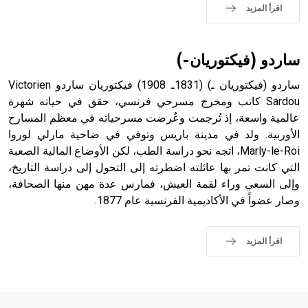
اقرأ المزيد
ساردو (فيكتوريان-)
ساردو (فيكتوريان ـ) (1831ـ 1908) فيكتوريان ساردو Victorien
Sardou كاتب ومخرج مسرحي فرنسي، حقق في حياته شهرة
عالمية واسعة، إذ تُرجمت وعُرضت مسرحياته في معظم المسارح
الأوربية. ولد في مدينة باريس وتوفي في ضاحية مارلي لوروا
Marly-le-Roi، اتجه نحو دراسة الطب، لكن الأوضاع المالية الصعبة
التي كانت تمر بها عائلته اضطرته إلى التحول إلى دراسة التاريخ،
وإلى السعي وراء لقمة العيش، فمارس عدة مهن منها الصحافة،
وصار عضواً في الأكاديمية الفرنسية عام 1877.
اقرأ المزيد