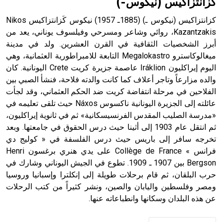
كزانتزاكيس (نيكوس-)
كزانتزاكيس (نيكوس ـ) (1885ـ 1957) نيكوس كَزانتزاكيس Nikos
Kazantzakis، روائي وشاعر ومسرحي وفيلسوف يوناني، يعد من
أبرز الشخصيات الثقافية في القرن العشرين. ولد في مدينة
- هل تعلم أن أبجر Abgar اسم معروف جيداً يعود إلى عدد من
الملوك الذين حكموا مدينة إديسا (الرها) من أبجر الأول وحتى
ميغالوكاسترو Megalokastro التابعة للامبراطورية العثمانية، وهي
التاسع، وهم ينتسبون إلى أسرة أوسروين
اليوم إيراكليون Iráklion عاصمة جزيرة كريت Crete اليونانية. كان
والده مزارعاً وتاجر أعلاف كما كانت والدته فلاحة، فنشأ الصبي بين
الفلاحين في مرحلة انتفاضة كريت ضد الحكم العثماني، وقد لجأت
عائلته إلى الجزيرة اليونانية ناكسوس Náxos حيث تلقى تعليمه في
«مدرسة الصليب المقدس الفرنسيسكانية» ثم في ثانوية إيراكليون،
- هل تعلم أن الأبجدية الكنعانية تتألف من /22/ علامة كتابية
ثم انتقل عام 1903 إلى أثينا حيث درس الحقوق في جامعتها. وبعد
sign تكتب منفصلة غير متصلة، وتعتمد المبدأ الأكوروفوني،
تخرجه سافر إلى باريس حيث درس الفلسفة في « كوليج دي
حيث تقتصر القيمة الصوتية للعلامة الك
فرانس » Collège de France على يدي هنري برغسون Henri
Bergson بين 1907 ـ 1909. تطوع في الجيش اليوناني وشارك في
حرب البلقان، ثم قام برحلات طويلة إلى إنكلترا وإسبانيا وروسيا
ومصر وفلسطين واليابان والصين، ونشر كثيراً من كتب الرحلات
عن هذه البلدان وسكانها وانطباعاته عنها.