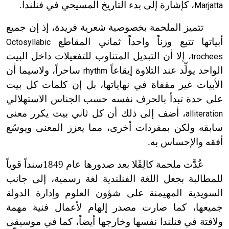
، كإشارة إلى بدء التاريخ المسيحي في فنلندا.
Marjatta
تتميز الملحمة بخصوصية شعرية فريدة، إذ إن جميع
أبياتها تتبع وزناً واحداً ثماني المقاطع
Octosyllabic
، إلا أن التبديل المتناوب للتفعيلات داخل البيت
trochees
الواحد يولِّد عند التلاوة إيقاعاً
ساحراً، ولاسيما أن
rhythm
الأبيات غير مقفاة في نهاياتها، بل إن كلمات كل بيت
على حدة تبدأ بالحرف نفسه حسب الجناس الاستهلالي
، أضف إلى ذلك أن كل ثاني بيت يكرر معنى
alliteration
سابقه ولكن بمفردات أخرى، مما يعزز المعنى ويوسّع
أفقه والإحساس به.
عُدَّت ملحمة كالِڤَلا بعد صدورها عام 1849سنداً قوياً
للمطالبة بجعل اللغة الفنلندية لغة رسمية، إلى جانب
السويدية المهيمنة على شؤون العلوم وإدارة الدولة
جميعها، كما صارت مصدر إلهام لأعمال فنية مهمة
ولافتة في فنلندا نفسها وخارجها أيضاً، كما في موسيقى