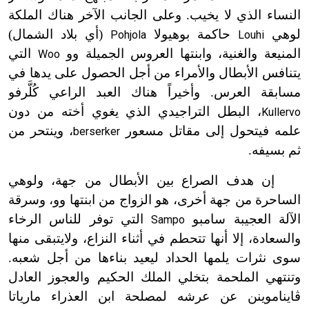
النساء الذي لا يخيب. وعلى الجانب الآخر هناك الملكة
لوهي
حاكمة بوهيولا
(أي بلاد الشمال)
Pohjola
Louhi
المنيعة والغنية، وابنتها العروس الجميلة وو
التي
Woo
يتنافس الأبطال والأمراء من أجل الحصول على يدها في
مسابقة العرس. وأخيراً هناك العبد الراعي كُلَّرفو
، البطل التراجيدي الذي يغوي أخته من دون
Kullervo
علمه فيتحول إلى مقاتل مسعور
، وينتحر من
berserker
ثم بسيفه.
إن هدف الصراع بين الأبطال من جهة، ولوهي
الساحرة من جهة أخرى، هو الزواج من ابنتها وو، وسرقة
الآلة العجيبة سامبو
التي توفر للناس الرخاء
Sampo
والسعادة، إلا أنها تتحطم في أثناء النزاع، ولايتبقى منها
سوى نثرات يلمها الحداد ليعيد بناءها من أجل شعبه.
وتنتهي الملحمة بتخلي الملك الحكيم والعجوز العادل
ڤايناموينن عن عرشه لمصلحة ابن العذراء مارياتا