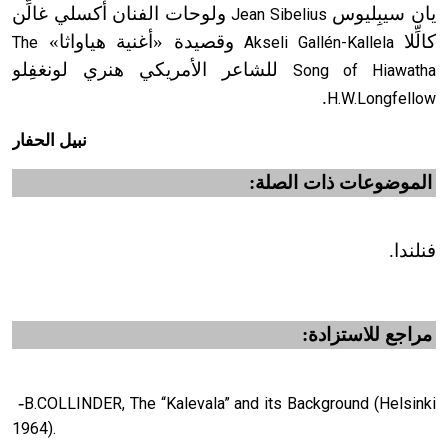
يان سيبِليوس
ولوحات الفنان أكسلي غالِّن
Jean Sibelius
كالِّلا
وقصيدة «أغنية هياواثا»
The
Akseli Gallén-Kallela
للشاعر الأمريكي هنري لونغفِلو
Song of Hiawatha
.
H.W.Longfellow
نبيل الحفار
الموضوعات ذات الصلة:
فنلندا.
مراجع للاستزادة:
-
B.COLLINDER, The “Kalevala” and its Background (Helsinki
1964).