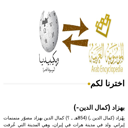
- هل تعلم أن أبقراط كتب في الطب أربعة مؤلفات هي:
الحكم، الأدلة، تنظيم التغذية، ورسالته في جروح الرأس. ويعود
له الفضل بأنه حرر الطب من الدين والفلسفة.
- هل تعلم أن المرجان إفراز حيواني يتكون في البحر ويتركب
من مادة كربونات الكلسيوم، وهو أحمر أو شديد الحمرة وهو
أجود أنواعه، ويمتاز بكبر الحجم ويسمى الش
اخترنا لكم
هل تعلم أن الأبسيد كلمة فرنسية اللفظ تم اعتمادها مصطلحاً
أثرياً يستخدم في العمارة عموماً وفي العمارة الدينية الخاصة
بالكنائس خصوصاً، وفي الإنكليزية أب
بهزاد (كمال الدين-)
بِهْزاد (كمال الدين ـ) (854هـ ـ ؟) كمال الدين بهزاد مصوّر منمنمات
إيراني. ولد في مدينة هرات في إيران، وهي المدينة التي عُرفت