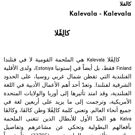
كالفلا
هيئة الموسوعة العربية تطلق موسوعات جديدة في عام 2026
Kalevala - Kalevala
كالِڤَلا
كالِڤَلا
هي الملحمة القومية لا في فنلندا
Kalevala
فقط، بل أيضاً في إستونيا
، ولدى الأقلية
Estoniya
Finland
الفنلندية التي تقطن شمال غربي روسيا، على الحدود
الشرقية لفنلندا. وتعدّ أحد أهم الأعمال الأدبية في اللغة
الفنلندية، وقد امتد تأثيرها إلى أوربا والولايات المتحدة
الأمريكية، وترجمت إلى ما يزيد على أربعين لغة في
جميع أنحاء العالم. وتعني كلمة كالِڤَلا وطن كالڤا، وكالڤا
هو الجدّ الأول للأبطال الذين تتغنى الملحمة
Kalva
بأفعالهم البطولية وتحكي عن مشاعرهم وتفاصيل