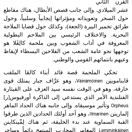
القرن الثاني
عشر الميلادي. وإلى جانب قصص الأبطال، هناك مقاطع
حول السحر وتعويذاته ومؤثراتها إيجابياً وسلبياً، وحول
طرائق تخمير البيرة (الجعة)، وكذلك حول قضايا الملاحة
البحرية. والاختلاف الرئيسي بين الملاحم البطولية
المعروفة في آداب الشعوب وبين ملحمة كالِڤَلا هو
توجهها نحو عامة الشعب من الفلاحين البسطاء لإيقاظ
وعيهم بانتمائهم القومي والوطني.
تحكي الملحمة قصة قائد أبناء كالڤا الملقب
ڤايناموينِن
، وهو عرَّاف جبار يمتلك قوى
Väinämöinen
خارقة، وهو في الوقت نفسه سيد العزف على القيثارة
الفنلندية الأمر الذي يستدعي إلى الذاكرة أورفيوس[ر]
وتأثير موسيقاه. وإلى جانبه هناك الحداد الماهر
Orpheus
إلمارينن
، وهو أحد أولئك الحدادين الذين طرقوا
Ilmarinen
القبة السماوية عند بدء الخليقة، ثم هناك لِمِّينكاينن
المغامر المحارب المبتهج دائماً وساحر
Lemminkäinen