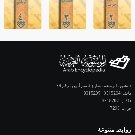
دمشق ـ الروضة ـ شارع قاسم أمين ـ رقم 39
هاتف: 3315204 - 3315205
فاكس: 3315207
ص.ب: 7296
روابط متنوعة