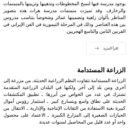
بوجود مدرسة فيها لنسخ المخطوطات وتذهيبها وتزيينها بالمنمنمات
- هل تعلم أن أبجر Abgar اسم معروف جيداً يعود إلى عدد من
الملوك الذين حكموا مدينة إديسا (الرها) من أبجر الأول وحتى
والزخارف. وقد تميزت منمنمات مدرسة هرات هذه بتصوير
التاسع، وهم ينتسبون إلى أسرة أوسروين
المناظر بألوان زاهية وتضمينها عمائر وشخوصاً بتناسب مدروس
بين هذه العناصر. وذلك في المرحلة التيمورية في الفن الإيراني في
القرنين الثامن والتاسع الهجريين.
- هل تعلم أن الأبجدية الكنعانية تتألف من /22/ علامة كتابية
اقرأ المزيد
sign تكتب منفصلة غير متصلة، وتعتمد المبدأ الأكوروفوني،
حيث تقتصر القيمة الصوتية للعلامة الك
الزراعة المستدامة
الزراعة المستدامة تتفاوت النظم الزراعية الحديثة، من مزرعة إلى
أخرى ومن بلد إلى آخر. ولكنها في البلدان الزراعية المتقدمة
تشترك في عدد من الخواص من أبرزها: ـ تطبيق المكتشفات
الحديثة على نطاق واسع وبتسارع كبير. ـ استثمار رؤوس أموال
كبيرة بغية الاستفادة من التقانات الإنتاجية والإدارية. ـ الانتقال من
الحيازات الصغيرة إلى المزارع الكبيرة. ـ الاعتماد على محصول
واحد أو عدد قليل من المحاصيل لسنوات عديدة.