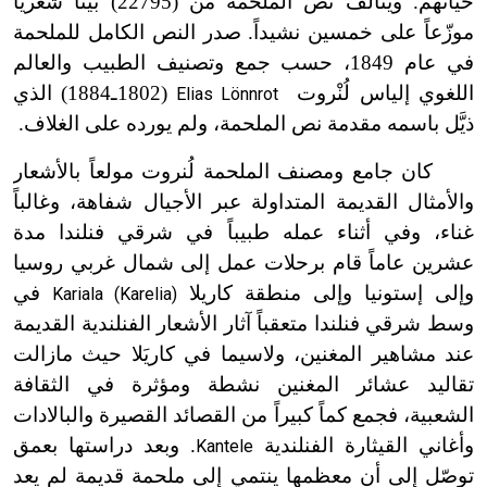
حياتهم. ويتألف نص الملحمة من (22795) بيتاً شعرياً
موزّعاً على خمسين نشيداً. صدر النص الكامل للملحمة
في عام 1849، حسب جمع وتصنيف الطبيب والعالم
اللغوي إلياس لُنْروت
(1802ـ1884) الذي
Elias Lönnrot
ذيَّل باسمه مقدمة نص الملحمة، ولم يورده على الغلاف.
كان جامع ومصنف الملحمة لُنروت مولعاً بالأشعار
والأمثال القديمة المتداولة عبر الأجيال شفاهة، وغالباً
غناء، وفي أثناء عمله طبيباً في شرقي فنلندا مدة
عشرين عاماً قام برحلات عمل إلى شمال غربي روسيا
وإلى إستونيا وإلى منطقة كاريلا
في
Kariala (Karelia)
وسط شرقي فنلندا متعقباً آثار الأشعار الفنلندية القديمة
عند مشاهير المغنين، ولاسيما في كاريَلا حيث مازالت
تقاليد عشائر المغنين نشطة ومؤثرة في الثقافة
الشعبية، فجمع كماً كبيراً من القصائد القصيرة والبالادات
وأغاني القيثارة الفنلندية
. وبعد دراستها بعمق
Kantele
توصّل إلى أن معظمها ينتمي إلى ملحمة قديمة لم يعد