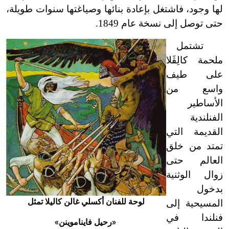
لها وجود، فاشتغل بإعادة بنائها وصياغتها سنوات طويلة،
حتى توصل إلى نسخة عام 1849.
تشتمل
ملحمة كالِڤَلا
على طيف
واسع من
الأساطير
الفنلندية
القديمة التي
تمتد من خلق
العالم حتى
زوال الوثنية
بدخول
لوحة للفنان أكسلي غالن كاليلا تمثل
المسيحية إلى
فنلندا في
«رحيل فايناموينن»