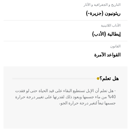
التاريخ و الجغرافية و الآثار
ريئونيون (جزيرة-)
الآداب اللاتينية
إيطالية (الأدب)
القانون
- هل تعلم أن الأبلق نوع من الفنون الهندسية التي ارتبطت
بالعمارة الإسلامية في بلاد الشام ومصر خاصة، حيث يحرص
القواعد الآمرة
المعمار على بناء مداميكه وخاصة في الواجهات
هل تعلم؟
- هل تعلم أن الإبل تستطيع البقاء على قيد الحياة حتى لو فقدت
40% من ماء جسمها ويعود ذلك لقدرتها على تغيير درجة حرارة
جسمها تبعاً لتغير درجة حرارة الجو،