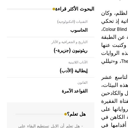
البحوث الأكثر قراءة
الظلم، وكان
تية إذ تحكي
التقنيات (التكنولوجية)
،
Colour Blind
الحاسوب
ة عن الطبقة
التاريخ و الجغرافية و الآثار
وكتبت عنها
ريئونيون (جزيرة-)
ه الروايات
، و«تيللي
The
الآداب اللاتينية
إيطالية (الأدب)
التاسع عشر
القانون
- هل تعلم أن الأبلق نوع من الفنون
ذه البيئات،
الهندسية التي ارتبطت بالعمارة الإسلامية
القواعد الآمرة
ال والكادحين
في بلاد الشام ومصر خاصة، حيث يحرص
اة الفقيرة
المعمار على بناء مداميكه وخاصة في
الواجهات
اياتها على
هل تعلم؟
ة الكاهن في
أقدامها في
- هل تعلم أن الإبل تستطيع البقاء على