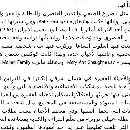
 لها.
مثل الصراع الطبقي والتمييز العنصري والبطالة والفقر و
، وهي سيرتها الذا
Kate Hannigan
حد الأثرياء. أما روايـة «المصـابون بعمى الألوان»
 (1953)
ييز العنصري. وقد وُصفت هذه الرواية بأنها دراسة واقعية حي
 اتبعت فيها أسلوب الساغا، وركزت فيها على شخصية معينة 
لشخصية وعائلتها لأجيال عدة، ولهذا كانت كوكسن تسمي هذ
نيسي»
، و«عائلة مالن»
 Mallen Family
Mary Ann Shaughnessy
لأحياء الفقيرة في شمال شرقي إنكلترا في القرنين 
حية نابضة للمشكلات الاجتماعية والاقتصادية التي ولّدتها ه
نى أدبَها تجربتُها واحتكاكُها بسكان الأحياء الفقيرة من العم
ات المنبوذة والمستضعفة في المجتمع، مثل شخصية الفت
ت التي تحمل اسمها. وفي معظم الأحيان تتغلب بطلات رو
بطلة «تيللي تروتر» من تعلّم القراءة والكتابة بمساعدة ابن
التي تلقت تعليمها على يد أحد أسيادها الطيبين، وثبتت 