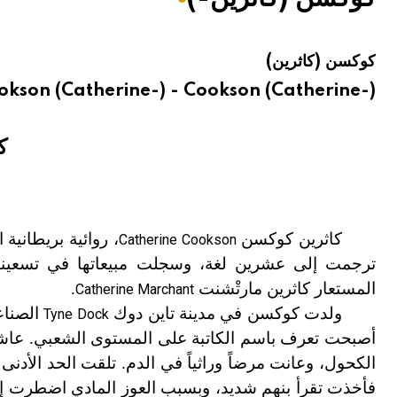
هيئة الموسوعة العربية تطلق موسوعات جديدة في عام 2026
كوكسن (كاثرين)
okson (Catherine-) - Cookson (Catherine-)
ك
كاثرين كوكسن
، روائية بريطانية 
Catherine Cookson
ترجمت إلى عشرين لغة، وسجلت مبيعاتها في تسعينيا
المستعار كاثرين مارتْشنت
.
Catherine Marchant
ولدت كوكسن في مدينة تاين دوك
الصناع
Tyne Dock
أصبحت تعرف باسم الكاتبة على المستوى الشعبي. عاش
الكحول، وعانت مرضاً وراثياً في الدم. تلقت الحد الأدنى
فأخذت تقرأ بنهم شديد، وبسبب العوز المادي اضطرت إلى