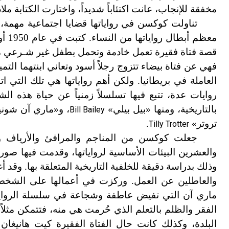
مخفقة للإنجاب، عانت اكتئاباً شديداً، واختارت الكتابة ملاذاً
تناولت كوكسن في رواياتها قضايا اجتماعية مهمة، 
معظم أبطال رواياتها من النساء. كتبت في عام 1950 أولى رواياتها «كيت هانيغان»
قصة فتاة فقيرة تعمل خادمة وتحمل بطفل غير شـرعي من أ
فهي عن فتاة بيضاء تتزوج رجلاً أسود وتعاني ابنتهما التم
العاملة في بريطانيا. ولكن أهم رواياتها هي تلك التي
روايات عدة، تتبع فيها تسلسلاً زمنياً عن حياة هذه ا
بالتاريخية، ومنها «بيل بيلي»
، و«ماري آن شو
Bill Bailey
تروتر»
.
Tilly Trotter
جعلت كوكسن من المناجم والمرافئ والأرياف وا
والعشرين البيئات الأساسية لرواياتها، وقدمت فيها صوراً 
وذلك بدراسة دقيقة للخلفية التاريخية المتعلقة بها. وقد أغ
والعاطلين عن العمل. وركزت في أعمالها على الشخصي
ماري آن التي تفيض عاطفة وشجاعة في سلسلة الروايا
الفقر والظلم بالتعلم الذي حُرمت هي منه، فتتمكن مثلاً 
البلدة، وكذلك كانت حال الفتاة الفقيرة كيت هانيغان 