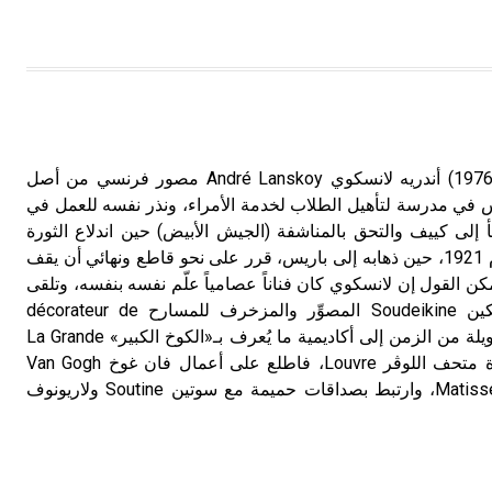
تم اعتمادها مصطلحاً أثرياً يستخدم في
العمارة عموماً وفي العمارة الدينية
الخاصة بالكنائس خصوصاً، وفي
الإنكليزية أب
- هل تعلم أن أبجر Abgar اسم معروف
لانسكوي (أندريه ـ) (1902 ـ 1976) أندريه لانسكوي André Lanskoy مصور فرنسي من أصل
جيداً يعود إلى عدد من الملوك الذين
ي مدرسة لتأهيل الطلاب لخدمة الأمراء، ونذر نفسه للعمل في
حكموا مدينة إديسا (الرها) من أبجر الأول
وحتى التاسع، وهم ينتسبون إلى أسرة
إلى كييف والتحق بالمناشفة (الجيش الأبيض) حين اندلاع الثورة
أوسروين
البلشفية عام 1917. وفي عام 1921، حين ذهابه إلى باريس، قرر على نحو قاطع ونهائي أن يقف
كن القول إن لانسكوي كان فناناً عصامياً علّم نفسه بنفسه، وتلقى
أصول المهنة على يد سوديكين Soudeikine المصوِّر والمزخرف للمسارح décorateur de
- هل تعلم أن الأبجدية الكنعانية تتألف من
théâtre. وكان يتردد لفترة طويلة من الزمن إلى أكاديمية ما يُعرف بـ«الكوخ الكبير» La Grande
/22/ علامة كتابية sign تكتب منفصلة
Chaumière، ويثابر على زيارة متحف اللوڤر Louvre، فاطلع على أعمال فان غوخ Van Gogh
غير متصلة، وتعتمد المبدأ الأكوروفوني،
وسيزان Cézanne وماتيس Matisse، وارتبط بصداقات حميمة مع سوتين Soutine ولاريونوف
حيث تقتصر القيمة الصوتية للعلامة الك