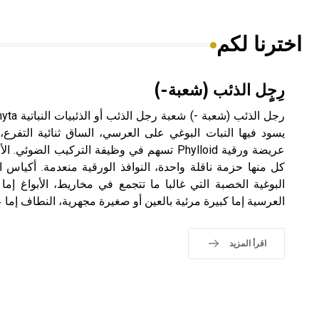
اخترنا لكم
رِجٍل الذئب (شعبة-)
يسود فيها النبات البوغي على العرسي، الساق ثنائية التفرع، 
عريضة ورقية Phylloid تسهم في وظيفة التركيب ا
كل منها حزمة ناقلة واحدة، النوافذ الورقية منعدمة. أكياس ا
البوغية الخصبة التي غالبا ما تتجمع في مخاريط، الأبواغ إما م
العرسية إما كبيرة مرئية بالعين أو صغيرة مجهرية، النطاف إما عد
اقرأ المزيد