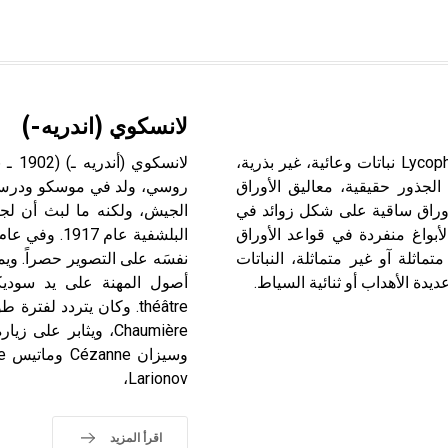
لانسكوي (اندريه-)
رجل الذئب (شعبة -) شعبة رجل الذئب أو الذئبيات النباتية Lycophyta نباتات وعائية، غير بذرية،
الجذور حقيقية، معاليق الأوراق
روسي، ولد في موسكو ودرس ف
لضوئي. الأوراق ساقية على شكل زوائد في
الجيش، ولكنه ما لبث أن لجأ 
لأبواغ منفردة في قواعد الأوراق
تماثلة آو غير متماثلة، النباتات
نفسَه على التصوير حصراً. ويم
يدة الأهداب أو ثنائية السياط.
Larionov،
اقرأ المزيد