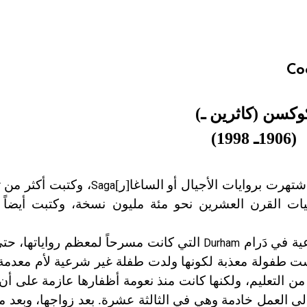
Co
وكسن (كاثرين ـ)
(1906ـ 1998)
اشتهرت بروايات الأجيال أو الساغا[ر]
، وكتبت أكثر من 
Saga
ت القرن العشرين نحو مئة مليون نسخة، وكتبت أيضاً
ية في دَرام
التي كانت مسرحاً لمعظم رواياتها، حتى
Durham
ت طفولة معذبة لكونها ولدت طفلة غير شرعية لأم معدمة
 من التعليم، ولكنها كانت منذ نعومة أظفارها عازمة على أن 
 العمل خادمة وهي في الثالثة عشرة. بعد زواجها، وبعد م