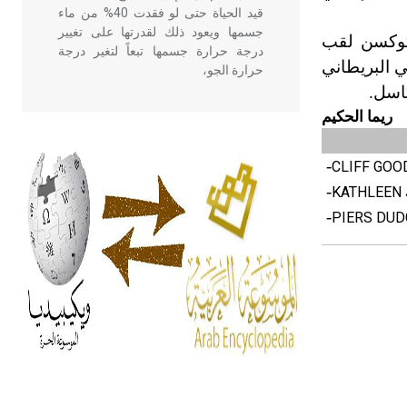
قيد الحياة حتى لو فقدت 40% من ماء
جسمها ويعود ذلك لقدرتها على تغيير
 كوكسن لقب
درجة حرارة جسمها تبعاً لتغير درجة
 الملكي البريطاني
حرارة الجو،
كاسل.
ريما الحكيم
- هل تعلم أن أبقراط كتب في الطب
أربعة مؤلفات هي: الحكم، الأدلة، تنظيم
-
CLIFF GOOD
التغذية، ورسالته في جروح الرأس.
ويعود له الفضل بأنه حرر الطب من
-
KATHLEEN J
الدين والفلسفة.
-
PIERS DUDGE
- هل تعلم أن المرجان إفراز حيواني
يتكون في البحر ويتركب من مادة
كربونات الكلسيوم، وهو أحمر أو شديد
الحمرة وهو أجود أنواعه، ويمتاز بكبر
الحجم ويسمى الش
هل تعلم أن الأبسيد كلمة فرنسية اللفظ