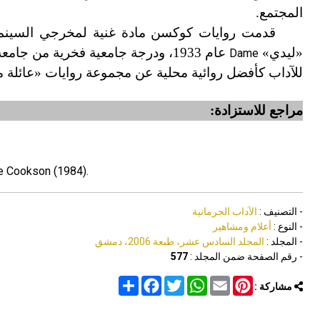
المجتمع.
قدمت روايات كوكسن مادة غنية لمخرجي السينما 
«ليدي»
عام 1933، ودرجة جامعية فخرية من جامعة نيوكاسل
Dame
للآداب كأفضل روائية محلية عن مجموعة روايات «عائلة م
مراجع للاستزادة
:
e Cookson (1984).
- التصنيف :
الآداب الجرمانية
- النوع :
أعلام ومشاهير
- المجلد :
المجلد السادس عشر، طبعة 2006، دمشق
- رقم الصفحة ضمن المجلد :
577
Share
Facebook
Twitter
WhatsApp
Email
Pinterest
مشاركة :