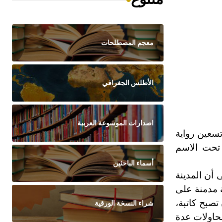
معجم المصطلحات
الأطلس الجغرافي
اصدارات الموسوعة العربية
تسعين رواية
 تحت الاسم
أسماء الباحثين
 أن المدينة
 مدمنة على
تصبح كاتبة،
شراء النسخة الورقية
حاولات عدة