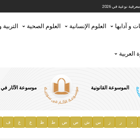
ية نوعية في 2026
تحقيق المخطوطات في العاصمة القطرية الدوحة
ات و آدابها
العلوم الإنسانية
العلوم الصحية
التربية 
 العربية
الموسوعة القانونية
موسوعة الآثار في
ذ
ر
ز
س
ش
ص
ض
ط
ظ
ع
غ
ف
ية