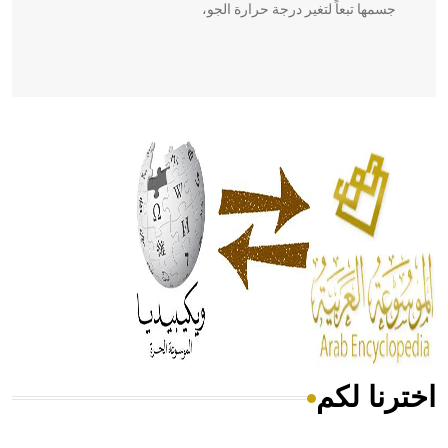
جسمها تبعاً لتغير درجة حرارة الجو،
- هل تعلم أن أبقراط كتب في الطب أربعة مؤلفات هي:
الحكم، الأدلة، تنظيم التغذية، ورسالته في جروح الرأس. ويعود
له الفضل بأنه حرر الطب من الدين والفلسفة.
- هل تعلم أن المرجان إفراز حيواني يتكون في البحر ويتركب
من مادة كربونات الكلسيوم، وهو أحمر أو شديد الحمرة وهو
أجود أنواعه، ويمتاز بكبر الحجم ويسمى الش
اخترنا لكم
هل تعلم أن الأبسيد كلمة فرنسية اللفظ تم اعتمادها مصطلحاً
أثرياً يستخدم في العمارة عموماً وفي العمارة الدينية الخاصة