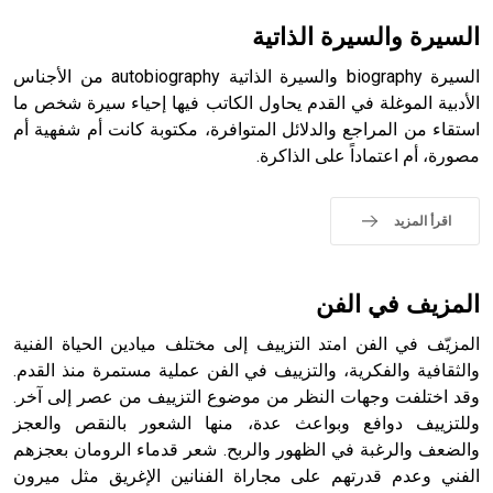
بالكنائس خصوصاً، وفي الإنكليزية أب
السيرة والسيرة الذاتية
السيرة biography والسيرة الذاتية autobiography من الأجناس
الأدبية الموغلة في القدم يحاول الكاتب فيها إحياء سيرة شخص ما
استقاء من المراجع والدلائل المتوافرة، مكتوبة كانت أم شفهية أم
- هل تعلم أن أبجر Abgar اسم معروف جيداً يعود إلى عدد من
مصورة، أم اعتماداً على الذاكرة.
الملوك الذين حكموا مدينة إديسا (الرها) من أبجر الأول وحتى
التاسع، وهم ينتسبون إلى أسرة أوسروين
اقرأ المزيد
- هل تعلم أن الأبجدية الكنعانية تتألف من /22/ علامة كتابية
المزيف في الفن
sign تكتب منفصلة غير متصلة، وتعتمد المبدأ الأكوروفوني،
حيث تقتصر القيمة الصوتية للعلامة الك
المزيّف في الفن امتد التزييف إلى مختلف ميادين الحياة الفنية
والثقافية والفكرية، والتزييف في الفن عملية مستمرة منذ القدم.
وقد اختلفت وجهات النظر من موضوع التزييف من عصر إلى آخر.
وللتزييف دوافع وبواعث عدة، منها الشعور بالنقص والعجز
والضعف والرغبة في الظهور والربح. شعر قدماء الرومان بعجزهم
الفني وعدم قدرتهم على مجاراة الفنانين الإغريق مثل ميرون