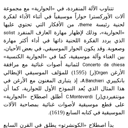
تتناوب الآلة المنفردة، في «الحوارية» مع مجموعة
آلات الأوركسترا حواراً موسيقياً في أثناء الأداء لفكرة
لحنية رئيسة
، من الأفكار التي تحتوي عليها
theme
«الحوارية»، وذلك لإظهار مهارة العازف المنفرد
solist
الذي يردد الفكرة اللحنية ذاتها في أداء أكثر مهارة
وصعوبة. وقد يكون الحوار الموسيقي، في بعض الأحيان،
بين الغناء وآلة موسيقية، كما في «الحوارية الكنسية»
لثمانية أصوات غنائية مع مرافقة
Concerto da chiesa
الأرغن
[ر]
(1595)
للمؤلف الموسيقي الإيطالي
Orgen
بانكييري
، إذ يتبارى المغنون مع الأرغن في
A.Banchieri
هذا المثال الذي يُعد النموذج الأول للحوارية، كما أن
مونتفيردي[ر]
أطلق اصطلاح «الحوارية»
C.Monteverdi
على قطع موسيقية لأصوات غنائية بمصاحبة الآلات
الموسيقية في كتابه السابع (1619).
بدأ اصطلاح «الكونشرتو» يطلق في القرن السابع