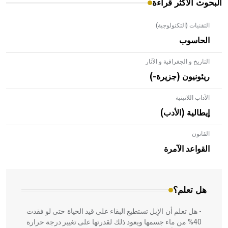
البحوث الأكثر قراءة
التقنيات (التكنولوجية)
الحاسوب
التاريخ و الجغرافية و الآثار
ريئونيون (جزيرة-)
الآداب اللاتينية
إيطالية (الأدب)
القانون
- هل تعلم أن الأبلق نوع من الفنون الهندسية التي ارتبطت
بالعمارة الإسلامية في بلاد الشام ومصر خاصة، حيث يحرص
القواعد الآمرة
المعمار على بناء مداميكه وخاصة في الواجهات
هل تعلم؟
- هل تعلم أن الإبل تستطيع البقاء على قيد الحياة حتى لو فقدت
40% من ماء جسمها ويعود ذلك لقدرتها على تغيير درجة حرارة