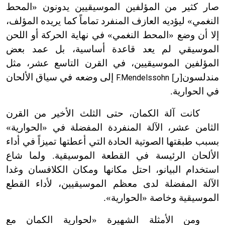
صار كثير من المؤلفين الموسيقيين يدونون «المحط
النغمي» ليؤديه العازف المنفرد تماماً كما يريده المؤلف،
إلا أن وضع «المحط النغمي» في نهاية الحركة أو اللحن
الموسيقي لم يعد قاعدة أساسية، بل عمد بعض
المؤلفين الموسيقيين، في القرن التاسع عشر، مثل
مندلسون[ر]
إلى وضعه في سياق الألحان
F.Mendelssohn
في الحوارية.
كانت آلة الكمان، حتى الثلث الأخير من القرن
الثامن عشر، الآلة المنفردة المفضلة في «الحوارية»
بسبب طبقتها الصوتية الحادة التي أعطتها تميزاً في أداء
الألحان الرئيسة في القطعة الموسيقية. ولما شاع
استخدام البيانو، احتل مكانها ومكان الكلافسان وغدا
الآلة المفضلة لدى معظم الموسيقيين، لأداء القطع
الموسيقية وخاصة «الحوارية».
ومن الأمثلة الشهيرة «لحوارية الكمان مع