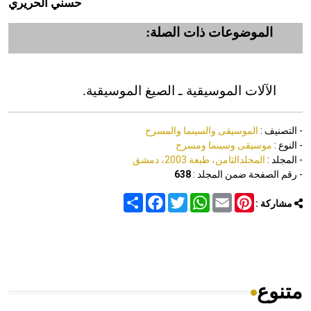
حسني الحريري
الموضوعات ذات الصلة:
الآلات الموسيقية ـ الصيغ الموسيقية.
- التصنيف :
الموسيقى والسينما والمسرح
- النوع :
موسيقى وسينما ومسرح
- المجلد :
المجلدالثامن، طبعة 2003، دمشق
- رقم الصفحة ضمن المجلد :
638
Share
Facebook
Twitter
WhatsApp
Email
Pinterest
مشاركة :
متنوع