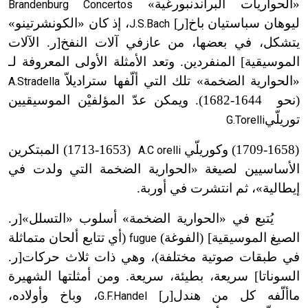
«الحواريات البراندنبورغية»
Brandenburg Concertos
ليوهان سباستيان باخ[ر]
، إذ كان «الكونشرتينو»
J.S.Bach
يتشكل، في بعضها، من عازفي آلات النفخ[ر. الآلات
الموسيقية] المنفردين. وتعد الأمثلة الأولى المعروفة لـ
«الحوارية الضخمة» تلك التي ألّفها ستراديلاّ
A.Stradella
(
نحو
1644
-
1682). ويمكن عدّ المؤلفيْن الموسيقيين
توريلّي
G.Torelli
(1658-
1709
)
وكوريلّي
(1653-1713)
المبتكرين
A.C orelli
ت
ت
الأساسيين لصيغة «الحوارية الضخمة التي ولدت في
إيطالية»، ثم انتشرت في أوربة.
يُتبع في «الحوارية الضخمة» أسلوب «التسلل»[ر.
الصيغ الموسيقية] (الفوغة)
(أي تتابع ألحان متماثلة
fugue
في طبقات صوتية مختلفة)، وهي ذات ثلاث حركات[ر.
السوناتا] سريعة، بطيئة، سريعة. ومن أمثلتها الشهيرة
ما
ألّفه كل من هندل[ر]
، وباخ وأولاده،
G.F.Handel