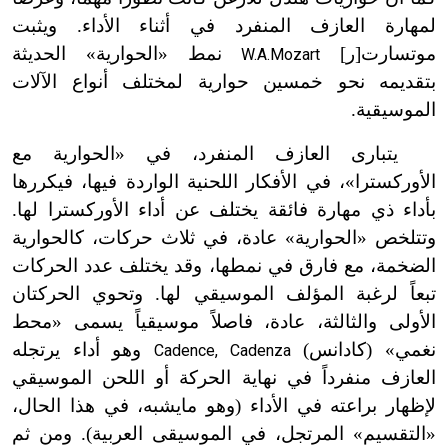
لمهارة العازف المنفرد في أثناء الأداء. ويثبت
موتسارت[ر]
نمط «الحوارية» الحديثة
W.A.Mozart
بتقديمه نحو خمسين حوارية لمختلف أنواع الآلات
الموسيقية.
يتبارى العازف المنفرد، في «الحوارية مع
الأوركسترا»، في الأفكار اللحنية الواردة فيها، فيكررها
بأداء ذي مهارة فائقة يختلف عن أداء الأوركسترا لها.
وتتلخص «الحوارية» عادة، في ثلاث حركات، كالحوارية
الضخمة، مع فارق في نمطها، وقد يختلف عدد الحركات
تبعاً لرغبة المؤلف الموسيقي لها. وتحوي الحركتان
الأولى والثالثة، عادة، فاصلاً موسيقياً يسمى «محط
نغمي» (كادانس)
وهو أداء يرتجله
Cadence, Cadenza
العازف منفرداً في نهاية الحركة أو اللحن الموسيقي
لإظهار براعته في الأداء (وهو ما
يشبه، في هذا الحال،
«التقسيم» المرتجل، في الموسيقى العربية). ومن ثم