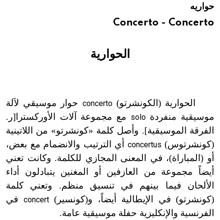
حواريه
هيئة الموسوعة العربية تطلق موسوعات جديدة في عام 2026
Concerto - Concerto
الحوارية
الحوارية (الكونشرتو)
حوار موسيقي لآلة
concerto
موسيقية منفردة
مع مجموعة آلات الأوركسترا[ر.
solo
الفرقة الموسيقية]. وأصل كلمة «كونشرتو» من اللاتينية
(كونشرتوس)
أي الترتيب والانضمام مع بعض،
concertus
أو (المباراة)، في المعنى المجازي للكلمة. وكانت تعني
أيضاً مجموعة من العازفين أو المغنين يتبادلون أداء
الألحان فيما بينهم في تنسيق منظم. وتعني كلمة
(كونشرتو) في الإيطالية أيضاً، و(كونسير)
في
concert
الفرنسية والإنكليزية حفلة موسيقية عامة.