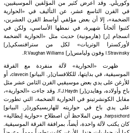
وكوريلّي. وقد أعرض كثير من المؤلفين الموسيقيين،
في القرن التاسع عشر، عن التأليف في «الحوارية
الضخمة»، إلا أن بعض مؤلفي أواسط القرن العشرين،
كتبوا ألحاناً شهيرة، في نمطها الأساسي، ولكن في
انسجام [ر] (هارمونية) حديث مثل «الحوارية الضخمة
لأوركسترا الوتريات» لكل من سترافنسكي[ر]
وفون وليامس[ر]
.
R.Vaughan Williams
I.Stravinsky
ظهرت «الحوارية» لآلة منفردة مع الفرقة
الموسيقية، في بدايتها، للكلافسان[ر. البيانو]
، أو
clavecin
للأرغن على يدي بعض موسيقيي القرن الثامن عشر مثل
باخ وأولاده، وهايدن[ر]
. وقد جاءت «الحوارية»،
F.J.Haydn
مقابل الكونشرتينو في الحوارية الضخمة، التي تطورت
على يدي باخ في حواريته للهاربسيكورد[ر. البيانو]
. ومن الملاحظ أن اصطلاح «حوارية إيطالية»
harpsichord
كان يكتب لآلة واحدة، أيضاً، بمرافقة الفرقة الموسيقية.
كما أن حواريات هندل للأرغن كانت تطوراً مهماً، وعرضاً