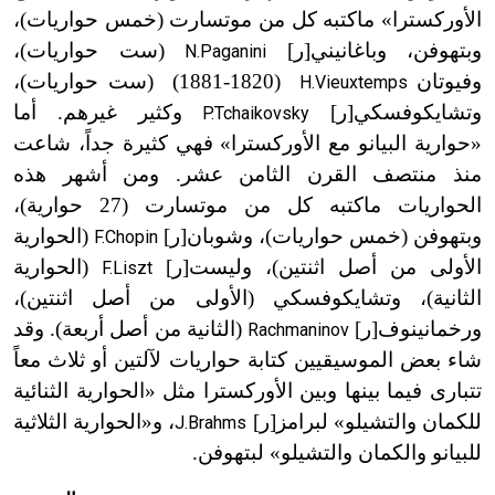
الأوركسترا» ما
كتبه كل من موتسارت (خمس حواريات)،
وبتهوفن، وباغانيني[ر]
(ست حواريات)،
N.Paganini
وفيوتان
(1820-
1881)
(ست حواريات)،
H.Vieuxtemps
ت
وتشايكوفسكي[ر]
وكثير غيرهم. أما
P.Tchaikovsky
«حوارية البيانو مع الأوركسترا» فهي كثيرة جداً، شاعت
منذ منتصف القرن الثامن عشر. ومن أشهر هذه
الحواريات ماكتبه كل من موتسارت (27 حوارية)،
وبتهوفن (خمس حواريات)، وشوبان[ر]
(الحوارية
F.Chopin
الأولى من أصل اثنتين)، وليست[ر]
(الحوارية
F.Liszt
الثانية)، وتشايكوفسكي (الأولى من أصل اثنتين)،
ورخمانينوف[ر]
(الثانية من أصل أربعة). وقد
Rachmaninov
شاء بعض الموسيقيين كتابة حواريات لآلتين أو ثلاث معاً
تتبارى فيما بينها وبين الأوركسترا مثل «الحوارية الثنائية
للكمان والتشيلو» لبرامز[ر]
، و«الحوارية الثلاثية
J.Brahms
للبيانو والكمان والتشيلو» لبتهوفن.