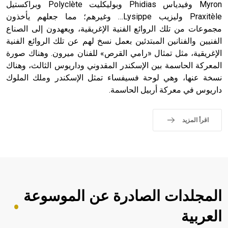
Myron وفيدياس Phidias وبوليكليت Polyclète وبراكستيل
Praxitèle وليزيب Lysippe… وغيرهم؛ مما جعلهم يأخذون
مجموعات من تلك الروائع الفنية الإغريقية، ويعهدون إلى الصناع
الفنيين والفنانين المبتدئين بعمل نسخ لهم عن تلك الروائع الفنية
الإغريقية، مثل تمثال «رامي القرص» للفنان ميرون. وهناك صورة
المعركة الحاسمة بين الإسكندر المقدوني وداريوس الثالث، وهناك
نسخة عنها، وهي لوحة فسيفساء تمثل الإسكندر وملك الملوك
داريوس في معركة أربيل الحاسمة.
اقرأ المزيد
المجلدات الصادرة عن الموسوعة
العربية