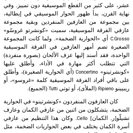
عشر، على كثير من القطع الموسيقية دون تمييز. وفي
نهاية القرن، بدأ ظهور الحوار الموسيقي في إيطالية،
بين مجموعة من العازفين المنفردين وبقية مجموعة
عازفي الفرقة الموسيقية، سميت «كونشرتو غروسّو»
أي «الحوارية الضخمة». ولما كانت المجموعة
C.Grosso
الصغيرة تضم أمهر العازفين في الفرقة الموسيقية
الواحدة، فقد أسند إليها عزف الألحان (بصورة منفردة)
التي تتطلب أكثر مهارة في الأداء، وأطلق عليها
«كونشرتينو»
(أي الحوارية الصغيرة)، وأطلق
Concertino
على باقي أفراد الفرقة الموسيقية كلمة «غروسو»، أو
ريبيينو
(الملأى)، أو توتي
(الجميع).
Tutti
Ripieno
كان العازفون المنفردون «كونشرتينو
»
في الحوارية
الضخمة، يتشكلون من اثنين من عازفي الكمان وعازف
تشيلّو[ر. الكمان]
. وكان هذا التنظيم من عازفي
Cello
أسرة الكمان يختلف في بعض الحواريات الضخمة، مثل