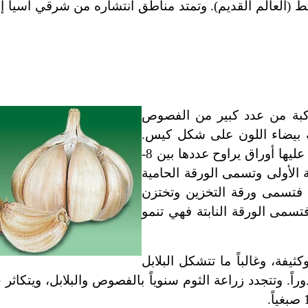
ط (العالم القديم). وتمتد مناطق انتشاره من شرقي آسيا إ
كبة من عدد كبير من الفصوص
 بيضاء اللون على شكل كيس.
والفص هو بصيلة ناضجة تتركب من ساق قرصية قصيرة عليها أوراق يراوح عددها بين 8-
ة الأولى وتسمى الورقة الحامية
نية فتسمى ورقة التخزين وتختزن
ثالثة فتسمى الورقة النابتة فهي تنمو
فة، وغالباً ما تتشكل البلابل
اً. وتتجدد زراعة الثوم سنوياً بالفصوص والبلابل، ويتكاثر خ