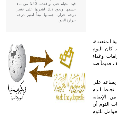
قيد الحياة حتى لو فقدت 40% من ماء
جسمها ويعود ذلك لقدرتها على تغيير
درجة حرارة جسمها تبعاً لتغير درجة
حرارة الجو،
- هل تعلم أن أبقراط كتب في الطب
ة المتعددة،
أربعة مؤلفات هي: الحكم، الأدلة، تنظيم
. كان الثوم
التغذية، ورسالته في جروح الرأس.
ويعود له الفضل بأنه حرر الطب من
امات وغذاء
الدين والفلسفة.
ف قديماً ضد
- هل تعلم أن المرجان إفراز حيواني
إذ يساعد على
يتكون في البحر ويتركب من مادة
كربونات الكلسيوم، وهو أحمر أو شديد
 تجلط الدم
الحمرة وهو أجود أنواعه، ويمتاز بكبر
ن الإصابة
الحجم ويسمى الش
ت الثوم أن
لحوامل للثوم
هل تعلم أن الأبسيد كلمة فرنسية اللفظ