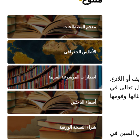
معجم المصطلحات
الأطلس الجغرافي
اصدارات الموسوعة العربية
يف أو اللاذع.
ال تعالى في
ئها وفومها
أسماء الباحثين
شراء النسخة الورقية
ً غربي الصين في