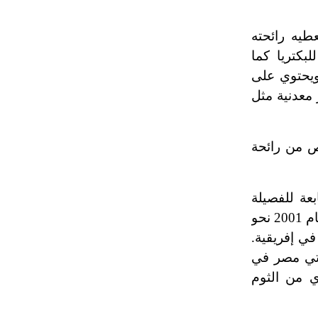
تم اعتمادها مصطلحاً أثرياً يستخدم في
العمارة عموماً وفي العمارة الدينية
عطيه رائحته
الخاصة بالكنائس خصوصاً، وفي
لبكتريا كما
الإنكليزية أب
 ويحتوي على
معدنية مثل
- هل تعلم أن أبجر Abgar اسم معروف
جيداً يعود إلى عدد من الملوك الذين
حكموا مدينة إديسا (الرها) من أبجر الأول
لص من رائحة
وحتى التاسع، وهم ينتسبون إلى أسرة
أوسروين
بعة للفصيلة
- هل تعلم أن الأبجدية الكنعانية تتألف من
الزنبقية بعد البصل وقد بلغت المساحة المزروعة بالثوم في العالم عام 2001 نحو
/22/ علامة كتابية sign تكتب منفصلة
 ألفاً في آسيا و75 ألفاً في أوربة و27 ألفاً في إفريقية.
غير متصلة، وتعتمد المبدأ الأكوروفوني،
حيث تقتصر القيمة الصوتية للعلامة الك
ربي فتأتي مصر في
ي من الثوم