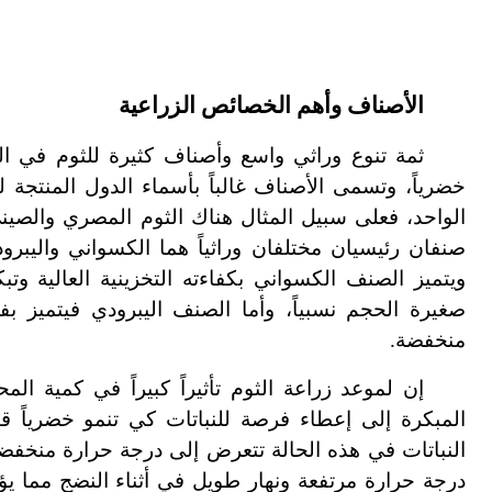
الأصناف وأهم الخصائص الزراعية
ثمة تنوع وراثي واسع وأصناف كثيرة للثوم في الع
خضرياً، وتسمى الأصناف غالباً بأسماء الدول المنتجة ل
الواحد، فعلى سبيل المثال هناك الثوم المصري والصين
صنفان رئيسيان مختلفان وراثياً هما الكسواني واليبرو
ويتميز الصنف الكسواني بكفاءته التخزينية العالية وت
صغيرة الحجم نسبياً، وأما الصنف اليبرودي فيتميز ب
منخفضة.
إن لموعد زراعة الثوم تأثيراً كبيراً في كمية الم
المبكرة إلى إعطاء فرصة للنباتات كي تنمو خضرياً قبل
النباتات في هذه الحالة تتعرض إلى درجة حرارة منخفضة
درجة حرارة مرتفعة ونهار طويل في أثناء النضج مما 