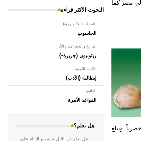
لى مصر كما
البحوث الأكثر قراءة
التقنيات (التكنولوجية)
الحاسوب
التاريخ و الجغرافية و الآثار
ريئونيون (جزيرة-)
الآداب اللاتينية
إيطالية (الأدب)
القانون
- هل تعلم أن الأبلق نوع من الفنون
الهندسية التي ارتبطت بالعمارة الإسلامية
القواعد الآمرة
في بلاد الشام ومصر خاصة، حيث يحرص
المعمار على بناء مداميكه وخاصة في
الواجهات
هل تعلم؟
ضرياً. ويبلغ
- هل تعلم أن الإبل تستطيع البقاء على