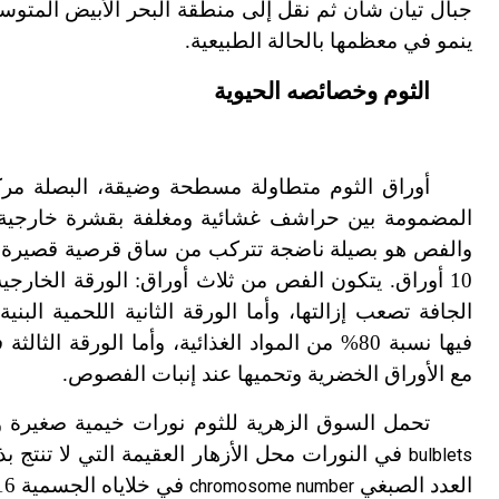
جبال تيان شان ثم نقل إلى منطقة البحر الأبيض المتوس
ينمو في معظمها بالحالة الطبيعية.
الثوم وخصائصه الحيوية
أوراق الثوم متطاولة مسطحة وضيقة، البصلة مر
المضمومة بين حراشف غشائية ومغلفة بقشرة خارجية
10 أوراق. يتكون الفص من ثلاث أوراق: الورقة الخارجي
الجافة تصعب إزالتها، وأما الورقة الثانية اللحمية الب
فيها نسبة 80% من المواد الغذائية، وأما الورقة ال
مع الأوراق الخضرية وتحميها عند إنبات الفصوص.
تحمل السوق الزهرية للثوم نورات خيمية صغيرة وكثي
في النورات محل الأزهار العقيمة التي لا تنتج بذور
bulblets
العدد الصبغي
في خلاياه الجسمية 16 صبغياً.
chromosome number