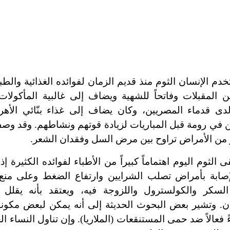
دم الإنسان الثوم منذ قديم الزمان لفوائده الغذائية والطبي
ن المقبلات وفاتحاً للشهية ويضاف إلى غالبية المأكولات
دى قدماء المصريين، وكان يضاف إلى غذاء بنّائي الأهر
ن في رومة قبل المباريات لزيادة قوتهم ونشاطهم. وقد وص
 من الأمراض تراوح بين مرض السل وفقدان الشعر.
ى الثوم اليوم اهتماماً كبيراً من الأطباء لفوائده الكثيرة 
إصابة بأمراض تصلب الشرايين وارتفاع الضغط وعلى منع
سكر والكولسترول واللزوجة فيه، ويعتقد بأنه يقلل م
. وتشير بعض البحوث الحديثة إلى أنه يمكن لبعض مكونا
ً فعالاً ضد حمى المستنقعات (الملاريا). وإن تناول النساء ا