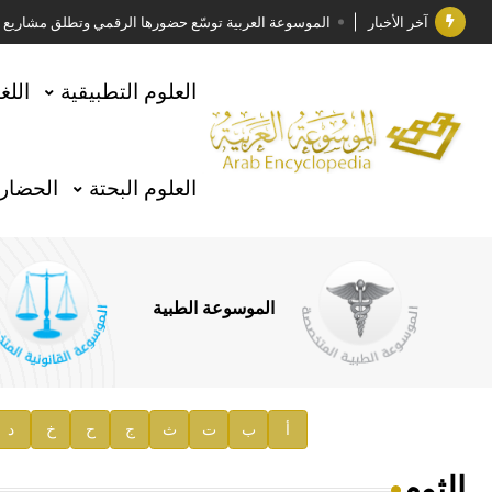
آخر الأخبار
الموسوعة العربية توسّع حضورها الرقمي وتطلق مشاريع معرف
فوز الأستاذ الدكتور وليد محمد السراقبي بجائزة كتارا ل
العلوم التطبيقية
اللغ
جائزة مجمع الملك سلمان العالمي للغة العربية 2025
الأستاذ إياد خالد الطباع مدير عام لهيئة الموسوعة العربية
العلوم البحتة
الحضارة
السيد محمد ياسين صالح وزيرا للثقافة
صدور المجلد الثامن من موسوعة الآثار في سورية
توصيات مجلس الإدارة
الموسوعة الطبية
صدور المجلد السابع من موسوعة الآثار في سورية
صدور المجلد الثامن عشر من الموسوعة الطبية
إعلان..
أ
ب
ت
ث
ج
ح
خ
د
دار الفكر الموزع الحصري لمنشورات هيئة الموسوعة العرب
الثوم