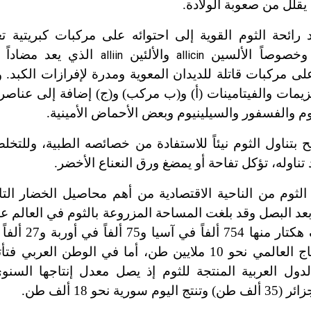
يقلل من صعوبة الولادة.
 رائحة الثوم القوية إلى احتوائه على مركبات كبريتية ت
 وخصوصاً الألسين
والألئين
الذي يعد مضاداً ل
alliin
allicin
ى مركبات قاتلة للديدان المعوية ومدرة لإفرازات الكبد.
يمات والفيتامينات (أ) و
(
ب مركب) و
(
ج) إضافة إلى عناصر 
وم والفسفور والسيلينيوم وبعض الأحماض الأمينية.
 بتناول الثوم نيئاً للاستفادة من خصائصه الطبية، وللتخ
 تناوله، تؤكل تفاحة أو يمضغ ورق النعناع الأخضر.
الثوم من الناحية الاقتصادية من أهم محاصيل الخضار التا
996 ألف هكتار منها 754
وبلغ الإنتاج العالمي نحو 10 ملايين طن، أما في الوطن الع
دول العربية المنتجة للثوم إذ يصل معدل إنتاجها السنو