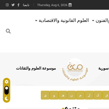
تابعنا:
Thursday, Aug 6, 2026
والفنون
العلوم القانونية والاقتصادية
 سورية
موسوعة العلوم والتقانات
ق
ك
ل
م
ن
هـ
و
ي
متنوع