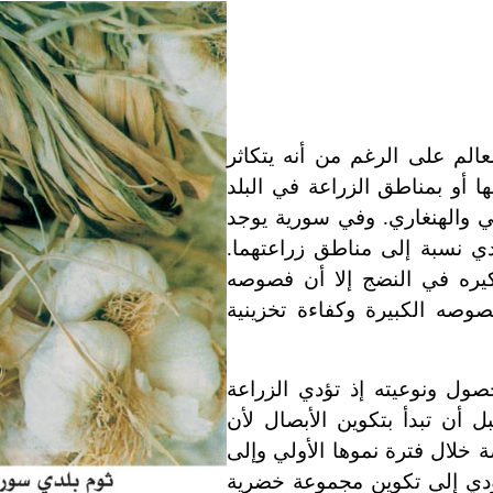
الم على الرغم من أنه يتكاثر
ها أو بمناطق الزراعة في البلد
ي والهنغاري. وفي سورية يوجد
دي نسبة إلى مناطق زراعتهما.
بكيره في النضج إلا أن فصوصه
فصوصه الكبيرة وكفاءة
تخزينية
حصول ونوعيته إذ تؤدي الزراعة
 أن تبدأ بتكوين الأبصال لأن
 خلال فترة نموها الأولي وإلى
يؤدي إلى تكوين مجموعة خضرية