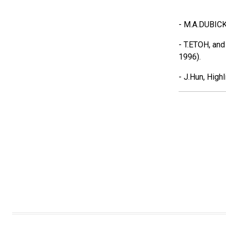
- M.A.DUBICK,
- T.ETOH, and
1996).
- J.Hun, High