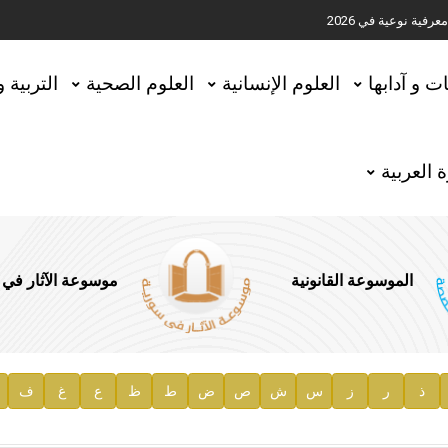
ية نوعية في 2026
تحقيق المخطوطات في العاصمة القطرية الدوحة
ات و آدابها
العلوم الإنسانية
العلوم الصحية
التربية 
 العربية
الموسوعة القانونية
موسوعة الآثار في
ذ
ر
ز
س
ش
ص
ض
ط
ظ
ع
غ
ف
ية