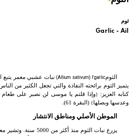
هيئة الموسوعة العربية تطلق موسوعات جديدة في عام 2026
ثوم
Garlic - Ail
الثوم
نبات عشبي معمر يتبع ال
(Allium sativum) l’garlic
يتميز الثوم برائحته النفاذة والتي تجعل الكثير من النا
كتابه العزيز:
وإذا قلتم يا موسى لن نصبر على طعام وا
}
وعدسها وبصلها
(البقرة 61).
{
الموطن الأصلي ومناطق الانتشار
يزرع نبات الثوم منذ 