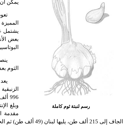
يمكن أن 
تعود
المميزة
يشتمل عل
بعض الأنز
البوتاسي
ينصح
الثوم بعد
يعد 
رسم لنبتة ثوم كاملة
مقدمة ال
الجاف إلى 215 ألف طن، يليها لبنان (49 ألف طن) ثم الجزائر (35 ألف طن) وتنتج اليوم سورية نحو 18 ألف طن.