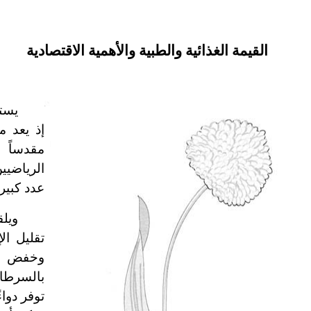
القيمة الغذائية والطبية والأهمية الاقتصادية
يستخ
إذ يعد م
مقدساً ل
الرياضيي
عدد كبير
ويلق
تقليل ال
وخفض ال
بالسرطان
توفر دواء