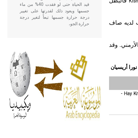
فالبطل
Kis
قيد الحياة حتى لو فقدت 40% من ماء
جسمها ويعود ذلك لقدرتها على تغيير
درجة حرارة جسمها تبعاً لتغير درجة
ب لديه صاف
حرارة الجو،
أرمني. وقد
- هل تعلم أن أبقراط كتب في الطب
أربعة مؤلفات هي: الحكم، الأدلة، تنظيم
التغذية، ورسالته في جروح الرأس.
ويعود له الفضل بأنه حرر الطب من
نورا أريسيان
الدين والفلسفة.
- هل تعلم أن المرجان إفراز حيواني
- Hay Kr
يتكون في البحر ويتركب من مادة
كربونات الكلسيوم، وهو أحمر أو شديد
الحمرة وهو أجود أنواعه، ويمتاز بكبر
الحجم ويسمى الش
هل تعلم أن الأبسيد كلمة فرنسية اللفظ