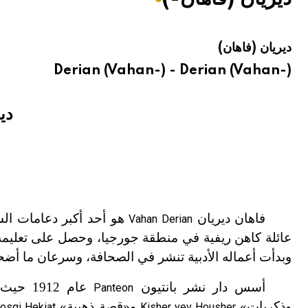
هيئة الموسوعة العربية تطلق موسوعات جديدة في عام 2026
ديريان (فاهان)
Derian (Vahan-) - Derian (Vahan-)
دي
0)
فاهان ديريان
هو أحد أكبر دعامات الش
Vahan Derian
عائلة كاهن ريفية في منطقة جورجيا، وحصل على تعليم
وبدأت أعماله الأدبية تنشر في الصحافة، وسرعان ما أضحى
أسس دار نشر بانتيون
عام 1912 حيث نشر الجزء الأول من «قصائد»
Panteon
وذكريات»
و«قصة ذهبية»
osgi Hekiat
Kisher yev Housher