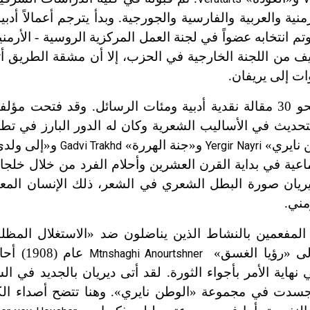
ة والعربية والفارسية والجورجية. وبدأ يترجم أعمالاً أدبية
ف الحزب البلشفي وتم انتخابه عضواً في لجنة العمل المركزية الروسية - الأ
بتكليف من اللجنة الخارجية في الحزب، إلا أن مشقة الطريق أت
ت إلى يريفان.
ترك ديريان إرثاً أدبياً يضم أكثر من 400 قصيدة ونحو 30 مقالة نقدية أدبية ومئات الرسائل. وقد ف
تحديث في الأساليب الشعرية وكان له الدور البارز في تطو
ن نايري»
و«جنة الهررة»
و«إلى ولد
Gadvi Trakhd
Yergir Nayri
تماعية في بداية القرن العشرين وأحلام الفرد من خلال خ
ل ديريان صورة البطل الشعري في الشعر، ذلك الإنسان ال
مني.
ين المفعمين بالنشاط الذين يناضلون ضد «الاستغلال المظل
لى «رؤيا الغسق»
عام
(1908)
Mtnshaghi Anourtshner
هاية الأمر بأجواء الثورة. لقد أتى ديريان بالجديد في ا
 تجسدت في مجموعة «الوطن نايري». وهنا تتضح أصداء ال