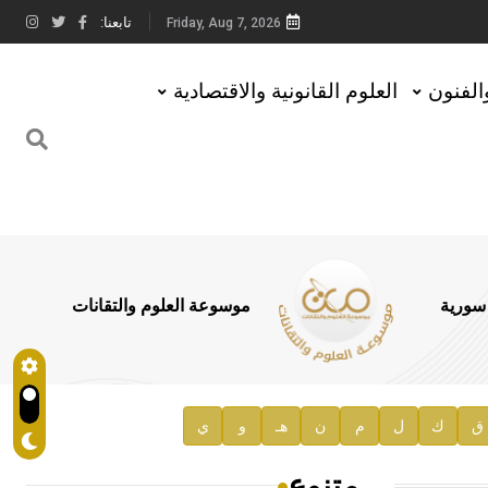
تابعنا:
Friday, Aug 7, 2026
والفنون
العلوم القانونية والاقتصادية
 سورية
موسوعة العلوم والتقانات
ق
ك
ل
م
ن
هـ
و
ي
متنوع