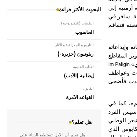
 أرمنية إلى
البحوث الأكثر قراءة
رمنية. سافر في
التقنيات (التكنولوجية)
عبته فتفاقم
الحاسوب
التاريخ و الجغرافية و الآثار
تحت مؤلفاته وإبداعاته
ريئونيون (جزيرة-)
ير المقاطع
ي»
Im Paligin
الآداب اللاتينية
لجات وعواطف
إيطالية (الأدب)
معذب فأضحى
القانون
- هل تعلم أن الأبلق نوع من الفنون
الهندسية التي ارتبطت بالعمارة الإسلامية
القواعد الآمرة
في بلاد الشام ومصر خاصة، حيث يحرص
م»، كما في
المعمار على بناء مداميكه وخاصة في
 أحاسيس الفرد
الواجهات
لشعر الوطني
هل تعلم؟
كابوس الذي
- هل تعلم أن الإبل تستطيع البقاء على