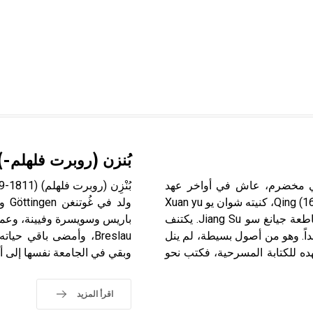
بُنزن (روبرت فلهلم-)
Li ، كاتب مسرحي صيني مخضرم، عاش في أواخر عهد
سلالة مينغ Ming (1368-1644) ومطلع أسرة تشينغ Qing (1644-1911)، كنيته شوان يو Xuan yu
ويوان يو Yuan yu، من مواليد مدينة سو تشو Su Zhou في مقاطعة جيانغ سو Jiang Su. يكتنف
داً. وهو من أصول بسيطة، لم ينل
ه للكتابة المسرحية، فكتب نحو
وبقي في الجامعة نفسها إلى أن تقا
اقرأ المزيد