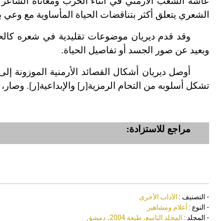
عاشه الشعب الأرمني في أثناء الحرب ومعاناة الشاعر
الشعري يتعلق أكثر بتناقضات الحياة المأساوية مع وعي 
وقد قدم ديريان موضوعات تقليدية في شعره كال
وبعيد عن صور الجسد أو تفاصيل الحياة.
أوصل ديريان أشكال القصائد الأرمنية الموزونة إ
تشكل أسلوبه من التحام الرمزية[ر] والإبداعية[ر]. وصار، 
مراجع للاستزادة:
- التصنيف :
الآداب الأخرى
- النوع :
أعلام ومشاهير
- المجلد :
المجلد التاسع، طبعة 2004، دمشق