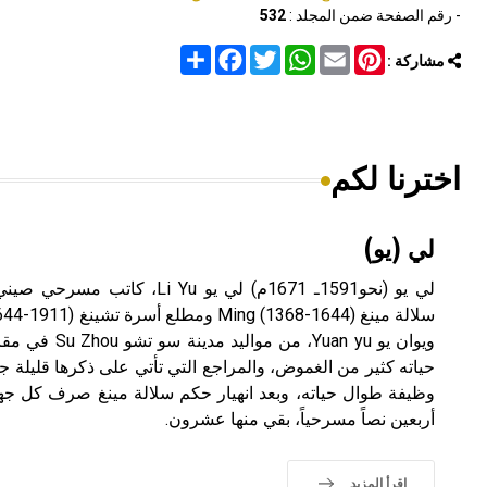
- رقم الصفحة ضمن المجلد :
532
Share
Facebook
Twitter
WhatsApp
Email
Pinterest
مشاركة :
اخترنا لكم
لي (يو)
لي يو (نحو1591ـ 1671م) لي يو Yu
حياته كثير من الغموض، والمراجع التي تأتي على ذكرها قليلة ج
وظيفة طوال حياته، وبعد انهيار حكم سلالة مينغ صرف كل جهد
أربعين نصاً مسرحياً، بقي منها عشرون.
اقرأ المزيد