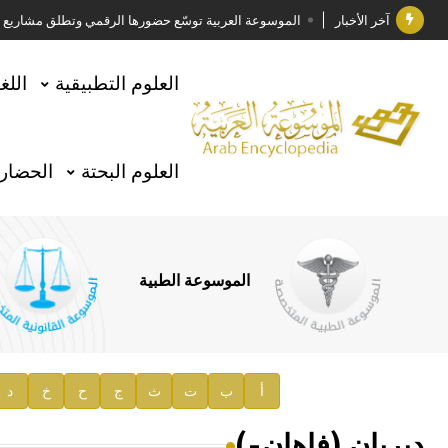
آخر الأخبار
الموسوعة العربية توسّع حضورها الرقمي وتطلق مشاريع معرف
فوز الأستاذ الدكتور وليد محمد السراقبي بجائزة كتارا ل
العلوم التطبيقية
اللغ
جائزة مجمع الملك سلمان العالمي للغة العربية 2025
الأستاذ إياد خالد الطباع مدير عام لهيئة الموسوعة العربية
العلوم البحتة
الحضارة
السيد محمد ياسين صالح وزيرا للثقافة
صدور المجلد الثامن من موسوعة الآثار في سورية
توصيات مجلس الإدارة
الموسوعة الطبية
صدور المجلد السابع من موسوعة الآثار في سورية
صدور المجلد الثامن عشر من الموسوعة الطبية
إعلان..
أ
ب
ت
ث
ج
ح
خ
د
دار الفكر الموزع الحصري لمنشورات هيئة الموسوعة العرب
ديريان (فاهان-)