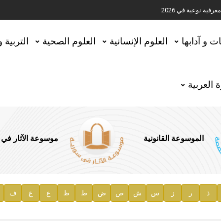
ية نوعية في 2026
تحقيق المخطوطات في العاصمة القطرية الدوحة
ات و آدابها
العلوم الإنسانية
العلوم الصحية
التربية 
 العربية
الموسوعة القانونية
موسوعة الآثار في
ذ
ر
ز
س
ش
ص
ض
ط
ظ
ع
غ
ف
ية