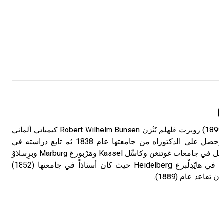
تم اعتمادها مصطلحاً أثرياً يستخدم في
العمارة عموماً وفي العمارة الدينية
الخاصة بالكنائس خصوصاً، وفي
الإنكليزية أب
- هل تعلم أن أبجر Abgar اسم معروف
جيداً يعود إلى عدد من الملوك الذين
حكموا مدينة إديسا (الرها) من أبجر الأول
وحتى التاسع، وهم ينتسبون إلى أسرة
أوسروين
بُنْزِن (روبرت فلهلم) (1811-1899) روبرت فلهلم بُنْزن Robert Wilhelm Bunsen كيميائي ألماني
ولد في غُوتنغن Göttingen وحصل على الدكتوراه من جامعتها عام 1838 ثم تابع دراسته في
- هل تعلم أن الأبجدية الكنعانية تتألف من
باريس وسويسرة وفيينة، وعمل في جامعات غوتنغن وكاسِّل Kassel ومَرْبورغ Marburg وبرِسلاوْ
/22/ علامة كتابية sign تكتب منفصلة
Breslau، وأمضى باقي حياته في هايْدِلْبرغ Heidelberg حيث كان أستاذاً في جامعتها (1852)
غير متصلة، وتعتمد المبدأ الأكوروفوني،
حيث تقتصر القيمة الصوتية للعلامة الك
عد عام (1889).