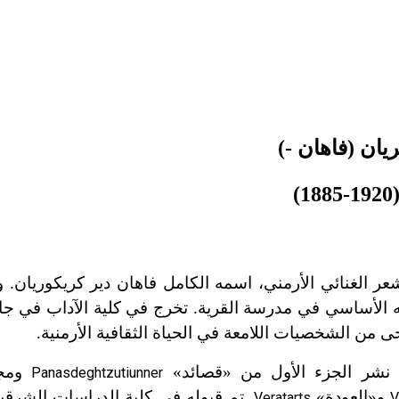
ريان (فاهان -)
(1885-192
عر الغنائي الأرمني، اسمه الكامل فاهان دير كريكوريان. 
ه الأساسي في مدرسة القرية. تخرج في كلية الآداب في ج
 من الشخصيات اللامعة في الحياة الثقافية الأرمنية.
ومجم
Panasdeghtzutiunner
و«العودة»
. تم قبوله في كلية الدراسات الشرقي
Veratarts
V