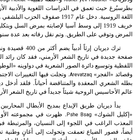
بطرسبُرغ حيث تعمق في الدراسات اللغوية والأدبية الأرمني
اللغة الروسية. دخل عام 1917 صفو
خريف 1919 إلى وسط آسيا لإصابته بمرض السل و
المرض وتوفي على الطريق. وتم نقل رفاته بعد عدة سنوا
صفحة جديدة في تاريخ الشعر الأرمني، فقد كان رائد ال
اللفظية وتوسيع دائرة الصور الشعرية في دواوينه «الوط
وقصائد «الفجر»
. وتجلت فيها التغييرات الاج
Arevatzaq
بطله الشعري المعقدة والمتناقضة أحياناً. فلقد أدخ
عالم الأحاسيس الروحية شيئاً جديداً في تاريخ الشعر الأر
بدأ ديريان طريق الإبداع بمديح الأبطال المحارب
«إكليل الشوك»
. ظهرت في مجموعته الأو
Pshe Bsag
المعذب الراغب في اللجوء إلى النسيان، والمرتبطة في ن
أيضاً، فصور الضياع تعمقت وتحولت إلى أغانٍ وطنية