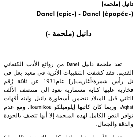
دانيل (ملحمه)
هيئة الموسوعة العربية تطلق موسوعات جديدة في عام 2026
Danel (epic-) - Danel (épopée-)
دانيل (ملحمة -)
تعد ملحمة دانيل
من روائع الأدب الكنعاني
Danel
القديم. فقد كشفت التنقيبات الأثرية في معبد بعل في
تل رأس شمرة/أغاريت[ر] عام
1931 عن ثلاثة رُقم
فخارية عليها كتابة مسمارية تعود إلى منتصف الألف
الثاني قبل الميلاد تتضمن أسطورة دانيل وابنه أقهات
، وربما كان كاتبها إيلوميلكو
. ومع عدم
Iloumilkou
Aqhat
توافر النص الكامل لهذه الملحمة إلا أنها تتصف بالجودة
والدقة والجمال.