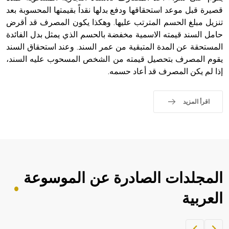
قصيرة قبل موعد استحقاقها ودفع بدلها نقداً بقيمتها المحسوبة بعد
- هل تعلم أن أبجر Abgar اسم معروف جيداً يعود إلى عدد من
الملوك الذين حكموا مدينة إديسا (الرها) من أبجر الأول وحتى
تنزيل مبلغ الحسم المترتب عليها. وهكذا يكون المصرف قد أقرض
التاسع، وهم ينتسبون إلى أسرة أوسروين
حامل السند قيمته الاسمية مخفضة بالحسم الذي يمثل بدل الفائدة
المستحقة عن المدة المتبقية من عمر السند. وعند استحقاق السند
يقوم المصرف بتحصيل قيمته من الشخص المسحوب عليه السند،
إذا لم يكن المصرف قد أعاد حسمه.
- هل تعلم أن الأبجدية الكنعانية تتألف من /22/ علامة كتابية
sign تكتب منفصلة غير متصلة، وتعتمد المبدأ الأكوروفوني،
اقرأ المزيد
حيث تقتصر القيمة الصوتية للعلامة الك
المجلدات الصادرة عن الموسوعة
العربية