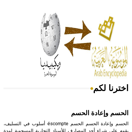
- هل تعلم أن أبقراط كتب في الطب أربعة مؤلفات هي:
الحكم، الأدلة، تنظيم التغذية، ورسالته في جروح الرأس. ويعود
له الفضل بأنه حرر الطب من الدين والفلسفة.
- هل تعلم أن المرجان إفراز حيواني يتكون في البحر ويتركب
من مادة كربونات الكلسيوم، وهو أحمر أو شديد الحمرة وهو
أجود أنواعه، ويمتاز بكبر الحجم ويسمى الش
اخترنا لكم
هل تعلم أن الأبسيد كلمة فرنسية اللفظ تم اعتمادها مصطلحاً
أثرياً يستخدم في العمارة عموماً وفي العمارة الدينية الخاصة
بالكنائس خصوصاً، وفي الإنكليزية أب
الحسم وإعادة الحسم
الحسم وإعادة الحسم الحسم éscompte أسلوب في التسليف،
يقوم على شراء أحد المصارف للأسناد التجارية المسحوبة لمدة