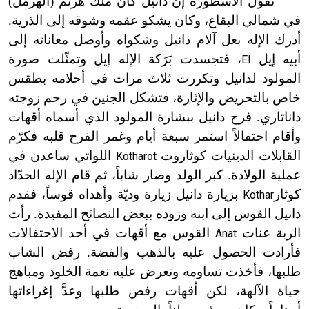
تقول الأسطورة إن دانيل كان ملك هرنم (الهرمل)
في شمالي البقاع، وكان يشكو عقمه وشوقه إلى الذرية.
أدرك الإله بعل آلام دانيل وشكواه وأوصل معاناته إلى
أبيه إيل
، فتجسدت بَرَكة الإله إيل وتمثّلت صورة
El
المولود لدانيل وتكررت ثلاث مرات في أحلامه بطقس
خاص بالتحريض والإثارة، فتشكل الجنين في رحم زوجته
داناتاري. فرح دانيل ببشارة المولود الذي أسماه أقهات
وأقام احتفالاً استمر سبعة أيام وغمر الفرح قلبه فكرّم
القابلات الدينيات كوثاروت
اللواتي ساعدن في
Kotharot
عملية الولادة. كبر الولد وصار شاباً، ثم قام الإله الحدّاد
كوثار
بزيارة دانيل زيارة وديّة وأهداه قوساً، فقدم
Kothar
دانيل القوس إلى ابنه وزوده ببعض النصائح المفيدة. رأت
الربة عنات
القوس مع أقهات في أحد الاحتفالات
Anat
فأرادت الحصول عليه بالذهب والفضة. رفض الشاب
طلبها، فأخذت تساومه وتعرض عليه نعمة الخلود ومباهج
حياة الآلهة، لكن أقهات رفض طلبها وعدَّ إغراءاتها