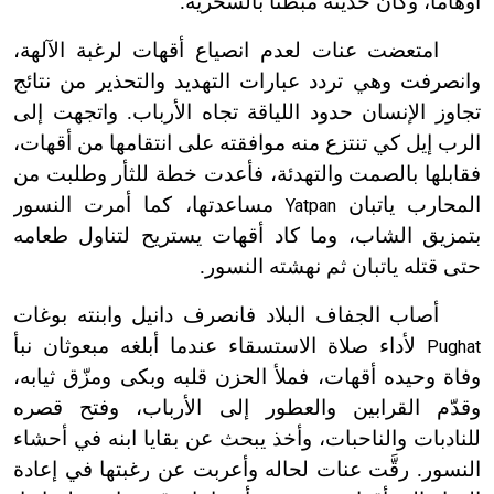
أوهاماً، وكان حديثه مبطناً بالسخرية.
امتعضت عنات لعدم انصياع أقهات لرغبة الآلهة،
وانصرفت وهي تردد عبارات التهديد والتحذير من نتائج
تجاوز الإنسان حدود اللياقة تجاه الأرباب. واتجهت إلى
الرب إيل كي تنتزع منه موافقته على انتقامها من أقهات،
فقابلها بالصمت والتهدئة، فأعدت خطة للثأر وطلبت من
المحارب ياتبان
مساعدتها، كما أمرت النسور
Yatpan
بتمزيق الشاب، وما كاد أقهات يستريح لتناول طعامه
حتى قتله ياتبان ثم نهشته النسور.
أصاب الجفاف البلاد فانصرف دانيل وابنته بوغات
لأداء صلاة الاستسقاء عندما أبلغه مبعوثان نبأ
Pughat
وفاة وحيده أقهات، فملأ الحزن قلبه وبكى ومزّق ثيابه،
وقدّم القرابين والعطور إلى الأرباب، وفتح قصره
للنادبات والناحبات، وأخذ يبحث عن بقايا ابنه في أحشاء
النسور. رقَّت عنات لحاله وأعربت عن رغبتها في إعادة