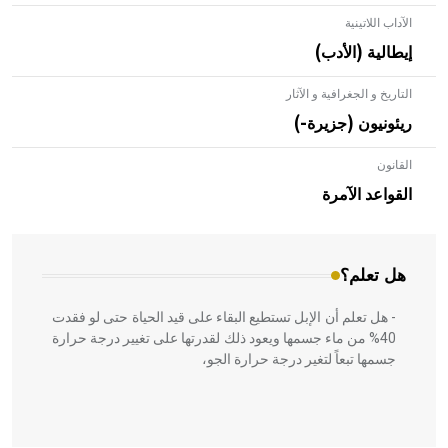
الآداب اللاتينية
إيطالية (الأدب)
التاريخ و الجغرافية و الآثار
ريئونيون (جزيرة-)
القانون
- هل تعلم أن الأبلق نوع من الفنون الهندسية التي ارتبطت
بالعمارة الإسلامية في بلاد الشام ومصر خاصة، حيث يحرص
القواعد الآمرة
المعمار على بناء مداميكه وخاصة في الواجهات
هل تعلم؟
- هل تعلم أن الإبل تستطيع البقاء على قيد الحياة حتى لو فقدت
40% من ماء جسمها ويعود ذلك لقدرتها على تغيير درجة حرارة
جسمها تبعاً لتغير درجة حرارة الجو،