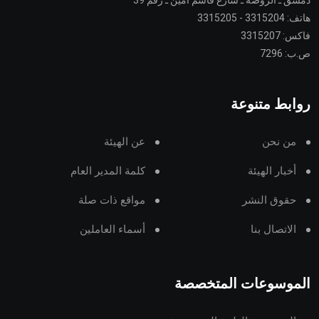
دمشق ـ الروضة ـ شارع قاسم أمين ـ رقم 39
هاتف: 3315204 - 3315205
فاكس: 3315207
ص.ب: 7296
روابط متنوعة
من نحن
عن الهيئة
أخبار الهيئة
كلمة المدير العام
حقوق النشر
مواقع ذات صلة
الاتصال بنا
أسماء العاملين
الموسوعات المتخصصة