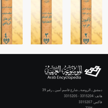
دمشق ـ الروضة ـ شارع قاسم أمين ـ رقم 39
هاتف: 3315204 - 3315205
فاكس: 3315207