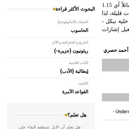
تشبه خلية النيكل - كادميوم خلية إديسون، وفيها يحل قطب الكادميوم محل قطب الحديد، وهي تولّد جهداً مماثلاً أي 1.15
البحوث الأكثر قراءة
كميات قليلة، لذا
خلية نيكل -
التقنيات (التكنولوجية)
ي تشغيل إشارات
الحاسوب
التاريخ و الجغرافية و الآثار
أحمد حصري
ريئونيون (جزيرة-)
الآداب اللاتينية
إيطالية (الأدب)
القانون
- هل تعلم أن الأبلق نوع من الفنون
الهندسية التي ارتبطت بالعمارة الإسلامية
القواعد الآمرة
في بلاد الشام ومصر خاصة، حيث يحرص
المعمار على بناء مداميكه وخاصة في
الواجهات
- Under
هل تعلم؟
- هل تعلم أن الإبل تستطيع البقاء على