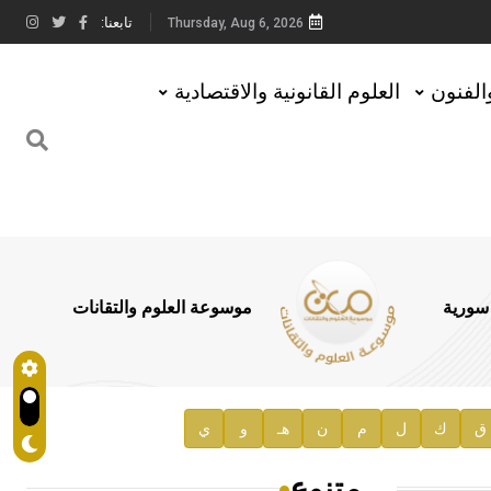
تابعنا:
Thursday, Aug 6, 2026
والفنون
العلوم القانونية والاقتصادية
 سورية
موسوعة العلوم والتقانات
ق
ك
ل
م
ن
هـ
و
ي
متنوع