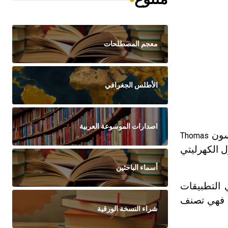
معجم المصطلحات
الأطلس الجغرافي
اصدارات الموسوعة العربية
يسون
Thomas
ل الكهرليتي
أسماء الباحثين
لط، وتستخدم في التطبيقات
ا فهي تصنف
شراء النسخة الورقية