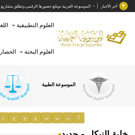
آخر الأخبار
الموسوعة العربية توسّع حضورها الرقمي وتطلق مشاريع معرف
فوز الأستاذ الدكتور وليد محمد السراقبي بجائزة كتارا ل
العلوم التطبيقية
اللغ
جائزة مجمع الملك سلمان العالمي للغة العربية 2025
الأستاذ إياد خالد الطباع مدير عام لهيئة الموسوعة العربية
العلوم البحتة
الحضارة
السيد محمد ياسين صالح وزيرا للثقافة
صدور المجلد الثامن من موسوعة الآثار في سورية
توصيات مجلس الإدارة
الموسوعة الطبية
صدور المجلد السابع من موسوعة الآثار في سورية
صدور المجلد الثامن عشر من الموسوعة الطبية
إعلان..
أ
ب
ت
ث
ج
ح
خ
د
دار الفكر الموزع الحصري لمنشورات هيئة الموسوعة العرب
خلية النيكل - حديد