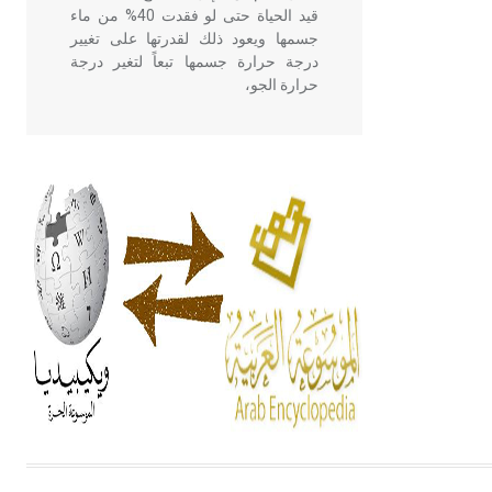
قيد الحياة حتى لو فقدت 40% من ماء
جسمها ويعود ذلك لقدرتها على تغيير
درجة حرارة جسمها تبعاً لتغير درجة
حرارة الجو،
- هل تعلم أن أبقراط كتب في الطب
أربعة مؤلفات هي: الحكم، الأدلة، تنظيم
التغذية، ورسالته في جروح الرأس.
ويعود له الفضل بأنه حرر الطب من
الدين والفلسفة.
- هل تعلم أن المرجان إفراز حيواني
يتكون في البحر ويتركب من مادة
كربونات الكلسيوم، وهو أحمر أو شديد
الحمرة وهو أجود أنواعه، ويمتاز بكبر
الحجم ويسمى الش
هل تعلم أن الأبسيد كلمة فرنسية اللفظ