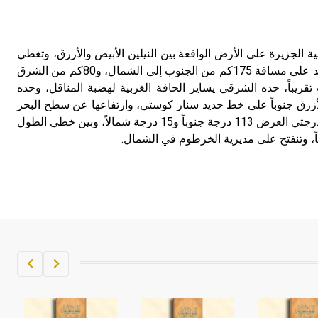
تم اعتمادها مصطلحاً أثرياً يستخدم في
العمارة عموماً وفي العمارة الدينية
الخاصة بالكنائس خصوصاً، وفي
ة الجزيرة على الأرض الواقعة بين النيلين الأبيض والأزرق، وتغطي
الإنكليزية أب
منطقة مشروع الجزيرة، وتمتد على مسافة 175كم من الجنوب إلى الشمال، و80كم من الشرق
ريباً، حده الشرقي يساير الحافة الغربية لهضبة المناقل، وحده
- هل تعلم أن أبجر Abgar اسم معروف
من النيل الأزرق جنوباً على خط حديد سنار كوستي، وارتفاعها عن سطح البحر
جيداً يعود إلى عدد من الملوك الذين
نحو 400م، وتقع الجزيرة بين درجتي العرض 113 درجة جنوباً و15 درجة شمالاً، وبين خطي الطول
حكموا مدينة إديسا (الرها) من أبجر الأول
وحتى التاسع، وهم ينتسبون إلى أسرة
أوسروين
- هل تعلم أن الأبجدية الكنعانية تتألف من
/22/ علامة كتابية sign تكتب منفصلة
غير متصلة، وتعتمد المبدأ الأكوروفوني،
حيث تقتصر القيمة الصوتية للعلامة الك