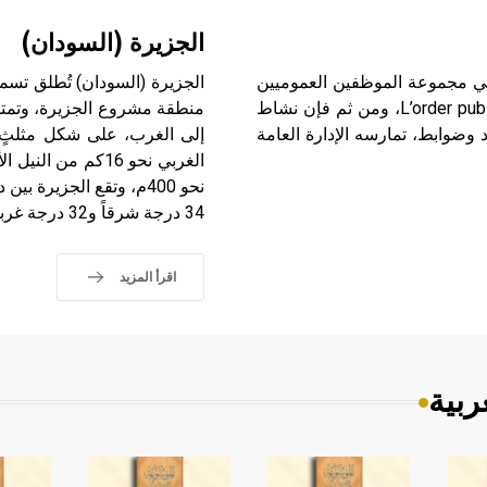
الجزيرة (السودان)
ة الإدارية الضابطة الإدارية La police administrative هي مجموعة الموظفين العموميين
الجزيرة (السودان) تُطلق تسمي
الذين ينهضون بعبء القيام بمهام الحفاظ على النظام العام L’order public، ومن ثم فإن نشاط
وضوابط، تمارسه الإدارة العامة
إلى الغرب، على شكل مثلثٍ تق
الغربي نحو 16كم 
34 درجة شرقاً و32 درجة غرباً، وتنفتح على مديرية الخرطوم في الشمال.
اقرأ المزيد
ربية