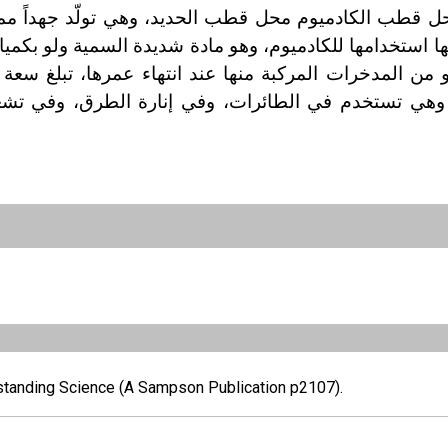
 إذ يبلغ 25 عاماً. ومن مساوئها استخدامها للكادميوم، وهو مادة شديدة السمية ولو ب
و من المدخرات المركبة منها عند انتهاء عمرها، تبلغ سعة 
رام 12 واطاً ساعياً تقريباً. وهي تستخدم في الطائرات، وفي إنارة الطرق، وف
standing Science (A Sampson Publication p2107).