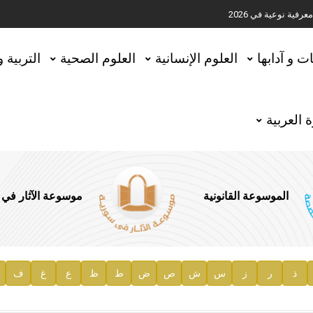
ية نوعية في 2026
تحقيق المخطوطات في العاصمة القطرية الدوحة
ات و آدابها
العلوم الإنسانية
العلوم الصحية
التربية 
 العربية
الموسوعة القانونية
موسوعة الآثار في
ذ
ر
ز
س
ش
ص
ض
ط
ظ
ع
غ
ف
ية