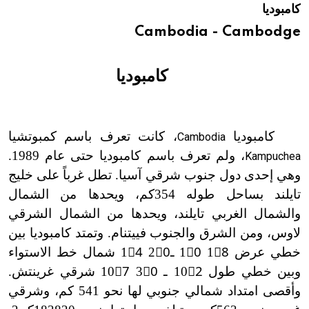
كامبوديا
هيئة الموسوعة العربية تطلق موسوعات جديدة في عام 2026
Cambodia - Cambodge
كامبوديا
كامبوديا
، كانت تعرف باسم كمبوتشيا
Cambodia
، ولم تعرف باسم كامبوديا حتى عام 1989.
Kampuchea
وهي إحدى دول جنوب شرقي آسيا. تطل غرباً على خليج
تايلند بساحل طوله 354كم، ويحدها من الشمال
والشمال الغربي تايلند، ويحدها من الشمال الشرقي
لاوس، ومن الشرق والجنوب فييتنام. وتمتد كامبوديا بين
خطي عرض 18
ْ شمال خط الاستواء
وبين خطي طول 102
ْ شرقي غرينتش.
وأقصى امتداد شمالي جنوبي لها نحو 541 كم، وشرقي