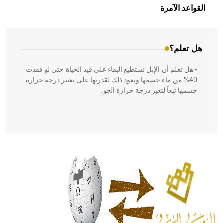
بالعمارة الإسلامية في بلاد الشام ومصر خاصة، حيث يحرص
القواعد الآمرة
المعمار على بناء مداميكه وخاصة في الواجهات
هل تعلم؟
- هل تعلم أن الإبل تستطيع البقاء على قيد الحياة حتى لو فقدت
40% من ماء جسمها ويعود ذلك لقدرتها على تغيير درجة حرارة
جسمها تبعاً لتغير درجة حرارة الجو،
- هل تعلم أن أبقراط كتب في الطب أربعة مؤلفات هي:
الحكم، الأدلة، تنظيم التغذية، ورسالته في جروح الرأس. ويعود
له الفضل بأنه حرر الطب من الدين والفلسفة.
- هل تعلم أن المرجان إفراز حيواني يتكون في البحر ويتركب