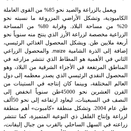
ويعمل بالزراعة والصيد نحو 85% من القوى العاملة
الكامبودية، وتشكل الأراضي المزروعة ما نسبته نحو
20% من مساحة البلاد. وقرابة 80% من المساحة
الزراعية مخصصة لزراعة الأرز الذي ينتج منه سنوياً نحو
أربعة ملايين طن. ويشكل المحصول الغذائي الرئيسي،
إضافة إلى الذرة الشامية
. والمحصول الزراعي
maize
الثاني في الأهمية هو المطاط الذي تنتشر مزارعه في
المناطق المرتفعة في الأجزاء الشرقية من البلاد، وهو
المحصول النقدي الرئيسي الذي يصدر معظمه إلى دول
العالم المختلفة، وبينما كان إنتاجه في الستينات من
القرن العشرين نحو 45000طن سنوياً انخفض إلى
النصف في السبعينات، ليعاود ارتفاعه إلى نحو 50ألف
طن عام 2004. وتشكل منطقة
«
كامبوت
»
أهم منطقة
لزراعة وإنتاج الفلفل ذي النوعية المتميزة، كما تنتشر
زراعته في السهل الساحلي بالقرب من جبال إليفانت،