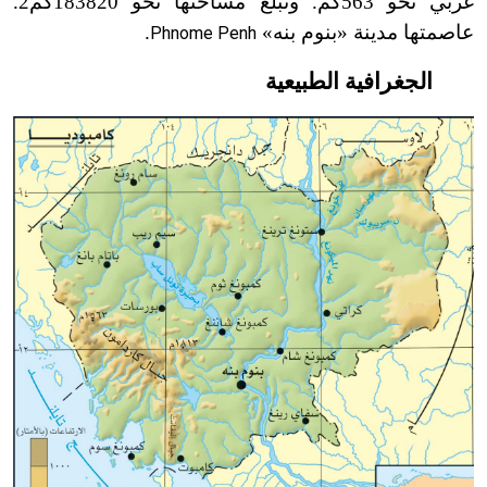
غربي نحو 563كم. وتبلغ مساحتها نحو 183820كم2.
عاصمتها مدينة «بنوم بنه»
.
Phnome Penh
الجغرافية الطبيعية