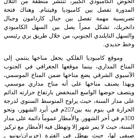
الحوض الكامبودي الكبير، تنتشر منطقة من التلال
المدورة تفصل بين كامبوديا وفيتنام. وهناك فتحة
تضريسية مهمة تفصل بين جبال كاردامون وجبال
دانجريك، تشكل ممراً يصل بين السهل الكامبودي
والسهل التايلندي الجنوبي، من خلال طريق بري رئيسي
وخط حديدي.
وموقع كامبوديا الفلكي يجعل مناخها ينتمي إلى
المناخ المداري، بينما موقعها الجغرافي في الجنوب
الآسيوي الشرقي يضع مناخها ضمن المناخ الموسمي،
وبهذا يصنف مناخها على أنه مناخ مداري موسمي.
ويتصف حوضها الواسع المنخفض بارتفاع حرارته الدائم
على مدار السنة، حيث يراوح المتوسط السنوي لدرجة
الحرارة في بنوم بنه بين27
ْم في أبرد الشهور، ونحو
30
ْم في أحر الشهور. والأمطار عموماً دائمة على مدار
السنة، حيث لا يمر شهر إلا وتهطل فيه الأمطار مع تركيز
صيفي لها، حيث يهطل في الفترة (حزيران/يونيو ـ