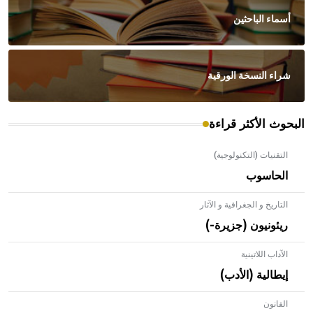
أسماء الباحثين
شراء النسخة الورقية
البحوث الأكثر قراءة
التقنيات (التكنولوجية)
الحاسوب
التاريخ و الجغرافية و الآثار
ريئونيون (جزيرة-)
الآداب اللاتينية
إيطالية (الأدب)
القانون
- هل تعلم أن الأبلق نوع من الفنون الهندسية التي ارتبطت