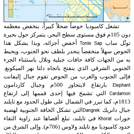
تشغل كامبوديا حوضاً ضحلاً كبيراً، ينخفض معظمه
دون 105م فوق مستوى سطح البحر، يتمركز حول بحيرة
تونْل ساب
أخفض أجزائه، وبذا يشكل هذا
Tonle Sap
الحوض سهلاً منخفضاً ينحدر بلطف نحو الجنوب، ويحيط
به من الجهات كافة حافات جبلية وتلال باستثناء الجزء
الجنوبي الشرقي الذي ينفتح باتجاه دلتا نهر الميكونغ.
فإلى الجنوب والغرب من الحوض تقوم جبال إليفانت
بارتفاع لايتجاوز 500م وجبال كاردامون
Elephant
التي تشمخ فيها إحدى قممها إلى ارتفاع
Cardamon
1813م، كما تبرز في الشمال على طول الحدود مع تايلند
جبال دانريك
التي تشكل الحافة الجنوبية لهضبة
Dangrek
خورات
في تايلند، تبلغ أقصاها عند زاوية التقاء
Khorat
حدود كامبوديا مع تايلند ولاوس (706م). وإلى الشرق من