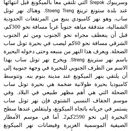
وسريبوك
التي تلتقي معاً بالميكونغ قبل انتهائها
Srepok
عند بلدة ستونغ ترينغ
. وهناك نهر تونل
Stoeng Treng
ساب، وهو نهر كامبودي ينبع من المرتفعات الحدودية
الشمالية، متدفقة مياهه جنوباً غرباً مسافة نحو 300كم،
قبل أن ينعطف مجراه نحو الجنوب ومن ثم الجنوب
الشرقي مسافة نحو 60كم ليصب في بحيرة تونل ساب
الضحلة. ويعرف هذا النهر من منبعه وحتى دخوله البحيرة
باسم نهر سترينغ
. ويخرج نهر تونل ساب بهذا
Streng
الاسم من الطرف الجنوبي للبحيرة في وجهة جنوبية إلى
أن يلتقي بنهر الميكونغ عند مدينة بنوم بنه. وتتوسط
كامبوديا بحيرة طولانية ضخمة هي بحيرة تونل ساب
الضحلة التي هي أهم مظهر طبيعي في البلاد. وفي
موسم الجفاف النسبي الشتوي فإن نهر تونل ساب
يستمر في جريانه باتجاه الميكونغ، وليتقلص عندها سطح
البحيرة إلى نحو 2590كم2. أما في موسم الأمطار
الصيفية الموسمية الغزيرة وفيضانات نهر الميكونغ