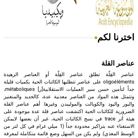
من مادة كربونات الكلسيوم، وهو أحمر أو شديد الحمرة وهو
أجود أنواعه، ويمتاز بكبر الحجم ويسمى الش
اخترنا لكم
هل تعلم أن الأبسيد كلمة فرنسية اللفظ تم اعتمادها مصطلحاً
أثرياً يستخدم في العمارة عموماً وفي العمارة الدينية الخاصة
بالكنائس خصوصاً، وفي الإنكليزية أب
عناصر القلة
عناصر القِلّة تطلق عناصر القِلّة أو العناصر الزهيدة
oligoéléments على عناصر تتطلبها الكائنات الحية بكميات قليلة
جداً لتأمين حسن سير العمليات الاستقلابية[ر] métaboliques،
- هل تعلم أن أبجر Abgar اسم معروف جيداً يعود إلى عدد من
الملوك الذين حكموا مدينة إديسا (الرها) من أبجر الأول وحتى
وتتمثل هذه المواد من العناصر معدنية عدة، كالحديد والمنغنيز
التاسع، وهم ينتسبون إلى أسرة أوسروين
والبور واليود والكوبالت والموليبدن وغيرها. أهم عناصر القلة
الضرورية للكائنات الحية اكتشفت عناصر قلة عدة موجودة على
هيئة أثر trace في نسج الكائنات الحية، غير أن بعضها لايمكن
الاستغناء عنه بتراكيز محدودة جداً (1 ميلي غرام في كل لتر من
الوسط المغذي). ولم يكن من السهل وضع قائمة متكاملة لمعرفة
- هل تعلم أن الأبجدية الكنعانية تتألف من /22/ علامة كتابية