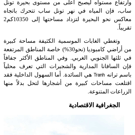
وارتفاع مستواه ليصبح أعلى من مستوى بحيرة تونل
ساب، فإن المياه في نهر تونل ساب تتحرك باتجاه
معاكس نحو البحيرة لتزداد مساحتها إلى 10350كم2
تقريباً.
وتغطي الغابات الموسمية الكثيفة مساحة كبيرة
من أراضي كامبوديا (نحو30%) خاصة المناطق المرتفعة
في ثلثها الجنوبي الغربي. وفي المناطق الأكثر جفافاً
فإن السافانا المدارية والشجيرات التي تعرف محلياً
باسم ترانه
هي السائدة. أما السهول الداخلية فقد
Tranh
اقتلعت مساحات كبيرة من أشجارها لتحل بدلاً منها
الزراعات المتنوعة.
الجغرافية الاقتصادية