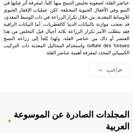
عناصر القلة، لصعوبة تخليص النسج منها كلياً، لمعرفة أثر غيابها في
sign تكتب منفصلة غير متصلة، وتعتمد المبدأ الأكوروفوني،
النمو وفي الأفعال الحيوية المختلفة. لكن عمليات الإفقار الحيوي
حيث تقتصر القيمة الصوتية للعلامة الك
للأوساط المغذية، من خلال تكرار الزراعة في ذات الوسط المغذي،
قد نجحت موازنة بالنباتات الدنيا كالفطريات، أما النباتات الراقية
فقد يتطلب الأمر تكرار الزراعة ثلاثة أجيال قبل التخلص من هذا
العنصر أو ذاك من عناصر القلة، ولهذا يُلجأ إلى زراعة النسج
culture des tissues واستخدام المحاليل المغذية ذات التركيب
الكيميائي المحدد لمعرفة أهمية عناصر القلة.
اقرأ المزيد
المجلدات الصادرة عن الموسوعة
العربية