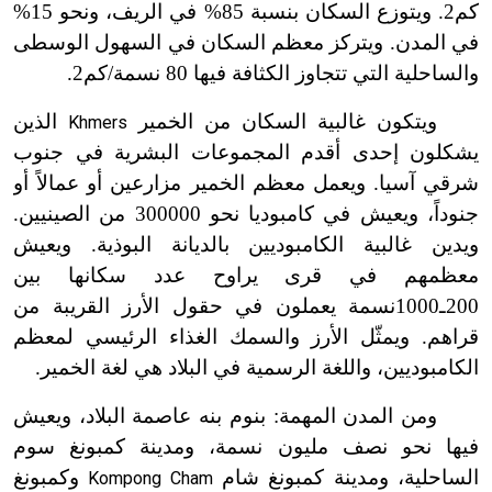
كم2. ويتوزع السكان بنسبة 85% في الريف، ونحو 15%
في المدن. ويتركز معظم السكان في السهول الوسطى
والساحلية التي تتجاوز الكثافة فيها 80 نسمة/كم2.
ويتكون غالبية السكان من الخمير
الذين
Khmers
يشكلون إحدى أقدم المجموعات البشرية في جنوب
شرقي آسيا. ويعمل معظم الخمير مزارعين أو عمالاً أو
جنوداً، ويعيش في كامبوديا نحو 300000 من الصينيين.
ويدين غالبية الكامبوديين بالديانة البوذية. ويعيش
معظمهم في قرى يراوح عدد سكانها بين
200ـ1000نسمة يعملون في حقول الأرز القريبة من
قراهم. ويمثّل الأرز والسمك الغذاء الرئيسي لمعظم
الكامبوديين، واللغة الرسمية في البلاد هي لغة الخمير.
ومن المدن المهمة: بنوم بنه عاصمة البلاد، ويعيش
فيها نحو نصف مليون نسمة، ومدينة كمبونغ سوم
الساحلية، ومدينة كمبونغ شام
وكمبونغ
Kompong Cham