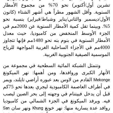
تشرين أول/أكتوبر) نحو 70% من مجموع الأمطار
السنوية. وأقل الشهور مطراً هي أشهر الشتاء (كانون
الأول/ديسمبر والثاني/يناير وشباط/فبراير) بنسبة نحو
5%. وبينما تقل كمية الأمطار السنوية عن 2000مم في
الجزء الأوسط المنخفض من كامبوديا، حيث معدل
الأمطار السنوية في بنوم بنه نحو 1480مم فإنها تتجاوز
4000مم في الأجزاء الساحلية الغربية المواجهة للرياح
الموسمية الصيفية الجنوبية الغربية.
وتتمثل الشبكة المائية السطحية في مجموعة من
الأنهار الكبرى وروافدها، ومن أهمها: نهر الميكونغ
القادم من لاوس بعد عبوره أراضي تايلند، ويمر
Mekonge
في أطراف العاصمة الكامبودية ليجري بعدها نحو 75كم
قبل أن يدخل فييتنام في وجهته إلى بحر الصين ليصب
فيه. ويرفد الميكونغ في الجزء الشمالي من كامبوديا
روافد عدة يسارية منها: نهر خونغ
ونهر سان
San
Khung