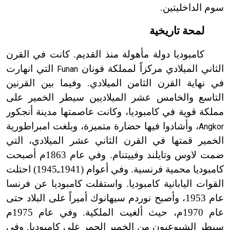
سوم الداخليتين.
لمحة تاريخية
كامبوديا دولة مأهولة منذ القديم. كانت في القرن
الثاني الميلادي مركزاً لمملكة فونان
التي انهارت
Funan
في نهاية القرن الثامن الميلادي. وفيما بين القرنين
التاسع والخامس عشر الميلاديين سيطر الخمير على
مملكة قوية في كامبوديا، وكانت عاصمتها مدينة أنجكور
، وأشادوا فيها حضارة متميزة، وبلغت امبراطورية
Angkor
الخمير قمتها في القرن الثاني عشر الميلادي، التي
ضمت لاوس وتايلند وفييتنام. وفي عام 1863م أصبحت
كامبوديا محمية فرنسية. وفي أعوام
(1941ـ1945) احتلت
القوات اليابانية كامبوديا. واستقلت كامبوديا عن فرنسا
عام 1953، وأصبح نوردم سيهانوك أميراً على البلاد حتى
عام 1970م، حيث ألغيت الملكية. وفي عام 1975م
سيطر الشيوعيون من الخمير الحمر على كامبوديا. وفي