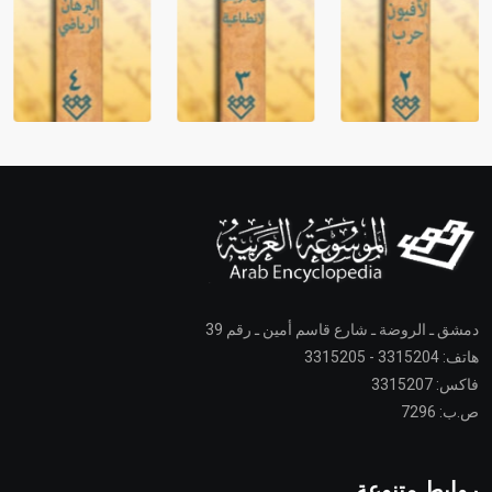
دمشق ـ الروضة ـ شارع قاسم أمين ـ رقم 39
هاتف: 3315204 - 3315205
فاكس: 3315207
ص.ب: 7296
روابط متنوعة