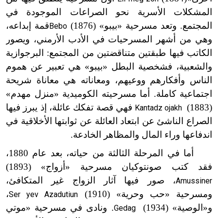
المشكلات الأسرية نحو الصراعات الموجودة في
المجتمع. وتعد مسرحية «بيبو» (1876)
قمة إبداعه،
Bebo
وهي من أشهر المسرحيات في الأدب الأرمني، ويصور
الكاتب فيها طبقتين متناقضتين من المجتمع: البرجوازية
والشعبية، فشخصية البطل «بيبو» هي تعبير عن هموم
الناس وأفكارهم ووعيهم، ومعاناته هي معاناة شريحة
اجتماعية كاملة. أما مسرحيته الكوميدية «منزل مهدم»
(1883)
فهي قصة تفكك عائلة، إذ يبرز فيها
Kantadz ojakh
الصراع الناشئ عن ابتعاد العائلة عن ثوابتها الأخلاقية في
اندفاعها وراء المال والمظاهر الخادعة.
أما في المرحلة الثالثة من حياته، بعد عام 1880،
فقد كتب صونتوكيان مسرحية «أزواج» (1893)
، صور فيها آثار الزواج غير المتكافئ،
Amussiner
ومسرحية «حب وحرية» (1910)
،
Ser yev Azadutiun
و«الوصية» (1934)
. ونادى في مسرحية «موتي
Gedag