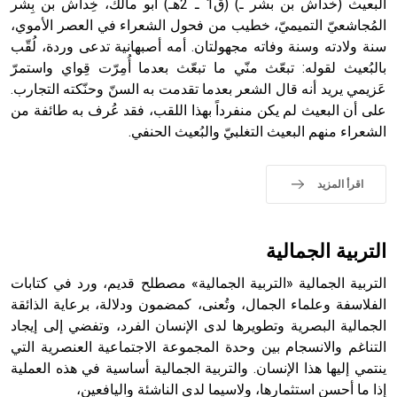
البعيث (خداش بن بشر ـ) (ق1 ـ 2هـ) أبو مالك، خِداش بن بِشر
المُجاشعيّ التميميّ، خطيب من فحول الشعراء في العصر الأموي،
سنة ولادته وسنة وفاته مجهولتان. أمه أصبهانية تدعى وردة، لُقّب
- هل تعلم أن أبجر Abgar اسم معروف جيداً يعود إلى عدد من
الملوك الذين حكموا مدينة إديسا (الرها) من أبجر الأول وحتى
بالبُعيث لقوله: تبعّث منّي ما تبعّث بعدما أُمِرّت قِواي واستمرّ
التاسع، وهم ينتسبون إلى أسرة أوسروين
عَزيمي يريد أنه قال الشعر بعدما تقدمت به السنّ وحنّكته التجارب.
على أن البعيث لم يكن منفرداً بهذا اللقب، فقد عُرف به طائفة من
الشعراء منهم البعيث التغلبيّ والبُعيث الحنفي.
- هل تعلم أن الأبجدية الكنعانية تتألف من /22/ علامة كتابية
اقرأ المزيد
sign تكتب منفصلة غير متصلة، وتعتمد المبدأ الأكوروفوني،
حيث تقتصر القيمة الصوتية للعلامة الك
التربية الجمالية
التربية الجمالية «التربية الجمالية» مصطلح قديم، ورد في كتابات
الفلاسفة وعلماء الجمال، وتُعنى، كمضمون ودلالة، برعاية الذائقة
الجمالية البصرية وتطويرها لدى الإنسان الفرد، وتفضي إلى إيجاد
التناغم والانسجام بين وحدة المجموعة الاجتماعية العنصرية التي
ينتمي إليها هذا الإنسان. والتربية الجمالية أساسية في هذه العملية
إذا ما أحسن استثمارها، ولاسيما لدى الناشئة واليافعين،