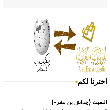
- هل تعلم أن أبقراط كتب في الطب أربعة مؤلفات هي:
الحكم، الأدلة، تنظيم التغذية، ورسالته في جروح الرأس. ويعود
له الفضل بأنه حرر الطب من الدين والفلسفة.
- هل تعلم أن المرجان إفراز حيواني يتكون في البحر ويتركب
من مادة كربونات الكلسيوم، وهو أحمر أو شديد الحمرة وهو
أجود أنواعه، ويمتاز بكبر الحجم ويسمى الش
اخترنا لكم
هل تعلم أن الأبسيد كلمة فرنسية اللفظ تم اعتمادها مصطلحاً
أثرياً يستخدم في العمارة عموماً وفي العمارة الدينية الخاصة
بالكنائس خصوصاً، وفي الإنكليزية أب
البعيث (خِداش بن بشر-)