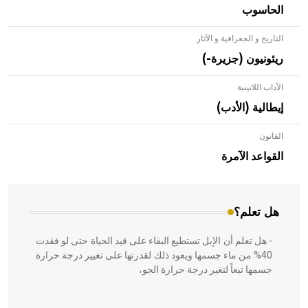
الحاسوب
التاريخ و الجغرافية و الآثار
ريئونيون (جزيرة-)
الآداب اللاتينية
إيطالية (الأدب)
القانون
- هل تعلم أن الأبلق نوع من الفنون الهندسية التي ارتبطت
بالعمارة الإسلامية في بلاد الشام ومصر خاصة، حيث يحرص
القواعد الآمرة
المعمار على بناء مداميكه وخاصة في الواجهات
هل تعلم؟
- هل تعلم أن الإبل تستطيع البقاء على قيد الحياة حتى لو فقدت
40% من ماء جسمها ويعود ذلك لقدرتها على تغيير درجة حرارة
جسمها تبعاً لتغير درجة حرارة الجو،