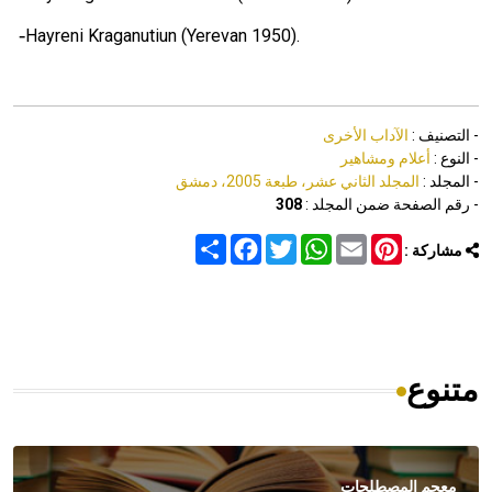
-
Hayreni Kraganutiun (Yerevan 1950).
- التصنيف :
الآداب الأخرى
- النوع :
أعلام ومشاهير
- المجلد :
المجلد الثاني عشر، طبعة 2005، دمشق
- رقم الصفحة ضمن المجلد :
308
Share
Facebook
Twitter
WhatsApp
Email
Pinterest
مشاركة :
متنوع
معجم المصطلحات