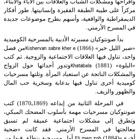
وأفراحها ومشكلات الشباب والعلاقات بين الآباء والأبناء،
مركزاً على طيبة الطبقة الفقيرة وإنسانيتها. طور أفكار
الديمقراطية والواقعية، وأسهم بطرح موضوعات جديدة
في المسرح الأرمني.
بدأ صونتوكيان مسيرته الأدبية بالمسرحية الكوميدية
«صبر الليل خير» (1866)
من فصل
Kishervan sabre kher e
واحد، تناول فيها العلاقات الاجتماعية والزوجية. ثم كتب
«البلوة» (1881)
وتدور أحداثها حول الزواج
Khatabala
والمشكلات الناتجة عن استعباد المرأة. وتلتها مسرحيات
كوميدية أخرى تناول فيها بدعابة وسخرية حب المال
والظهور والزيف.
في المرحلة الثانية من إبداعه (1869ـ1870) كتب
صونتوكيان مسرحيات مهمة بأسلوب المضحك المبكي،
وتطرق إلى مشكلات اجتماعية عميقة لم تسبق
معالجتها في المسرح الأرمني. فقد كانت «ضحية
أخرى»
(1884)
أول مسرحية ينطلق فيها من
Eli meg zoh