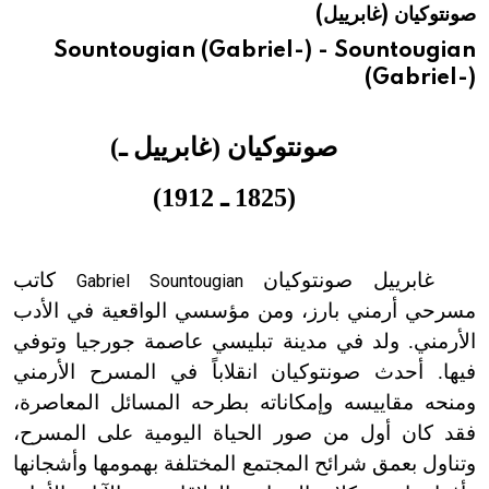
صونتوكيان (غابرييل)
هيئة الموسوعة العربية تطلق موسوعات جديدة في عام 2026
Sountougian (Gabriel-) - Sountougian
(Gabriel-)
صونتوكيان (غابرييل ـ)
(1825 ـ 1912)
غابرييل صونتوكيان
كاتب
Gabriel Sountougian
مسرحي أرمني بارز، ومن مؤسسي الواقعية في الأدب
الأرمني. ولد في مدينة تبليسي عاصمة جورجيا وتوفي
فيها. أحدث صونتوكيان انقلاباً في المسرح الأرمني
ومنحه مقاييسه وإمكاناته بطرحه المسائل المعاصرة،
فقد كان أول من صور الحياة اليومية على المسرح،
وتناول بعمق شرائح المجتمع المختلفة بهمومها وأشجانها