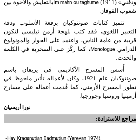
ودفني» (1911)
بالتعايش والأخوة بين
Im mahn ou taghume
شعوب القوقاز.
تتميز كتابات صونتوكيان برفعة الأسلوب ودقة
التعبير اللغوي، فقد كتب بلهجة أرمن تبليسي لتكون
قريبة من عامة الناس، واعتمد على الحوار والمونولوغ
الدرامي
، كما ركّز على السخرية في الكلمة
Monologue
والحدث.
أُسس المسرح الأكاديمي في يريفان باسم
صونتوكيان عام 1921، وكان لأعماله تأثير ملحوظ في
تطور المسرح الأرمني، كما قُدمت أعماله على مسارح
أرمينيا وروسيا وجورجيا.
نورا أريسيان
مراجع للاستزادة:
-
Hay Kraganutian Badmutiun (Yerevan 1974).