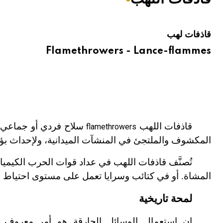
هيئة الموسوعة العربية تطلق موسوعات جديدة في عام 2026
قاذفات لهب
Flamethrowers - Lance-flammes
قاذفات اللهب
سلاح فردي أو جماعي، ي
flamethrowers
المكشوف والملتجئ في المنشآت الميدانية، ولإحداث بؤر 
تُصنَّف قاذفات اللهب في عداد قوات الحرب الكيم
المشاة. أو في كتائب وسرايا تعمل على مستوى احتياط ال
لمحة تاريخية
إن استعمال الوسائل الحارقة هو أمر معروف م