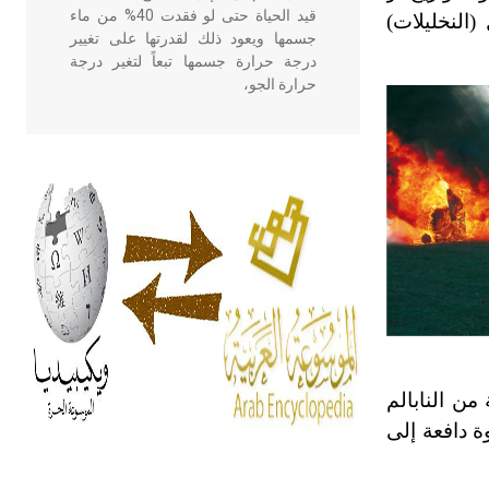
قيد الحياة حتى لو فقدت 40% من ماء
(النخليلات)
جسمها ويعود ذلك لقدرتها على تغيير
درجة حرارة جسمها تبعاً لتغير درجة
حرارة الجو،
- هل تعلم أن أبقراط كتب في الطب
أربعة مؤلفات هي: الحكم، الأدلة، تنظيم
التغذية، ورسالته في جروح الرأس.
ويعود له الفضل بأنه حرر الطب من
الدين والفلسفة.
- هل تعلم أن المرجان إفراز حيواني
يتكون في البحر ويتركب من مادة
كربونات الكلسيوم، وهو أحمر أو شديد
الحمرة وهو أجود أنواعه، ويمتاز بكبر
من النابالم
الحجم ويسمى الش
د قوة دافعة إلى
هل تعلم أن الأبسيد كلمة فرنسية اللفظ