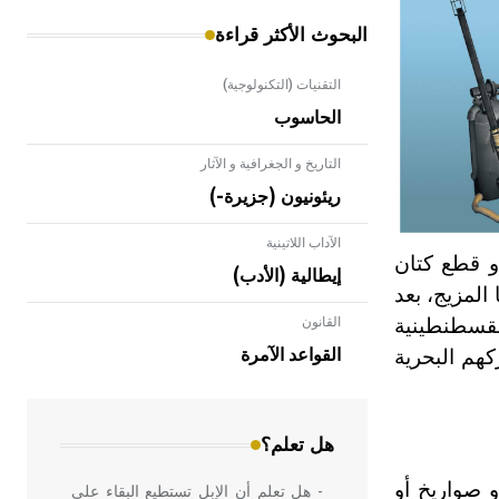
البحوث الأكثر قراءة
التقنيات (التكنولوجية)
الحاسوب
التاريخ و الجغرافية و الآثار
ريئونيون (جزيرة-)
الآداب اللاتينية
 قطع كتان
إيطالية (الأدب)
المزيج، بعد
لقسطنطينية
القانون
- هل تعلم أن الأبلق نوع من الفنون
الهندسية التي ارتبطت بالعمارة الإسلامية
هم البحرية
القواعد الآمرة
في بلاد الشام ومصر خاصة، حيث يحرص
المعمار على بناء مداميكه وخاصة في
الواجهات
هل تعلم؟
و صواريخ أو
- هل تعلم أن الإبل تستطيع البقاء على