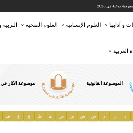
ية نوعية في 2026
تحقيق المخطوطات في العاصمة القطرية الدوحة
ات و آدابها
العلوم الإنسانية
العلوم الصحية
التربية 
 العربية
الموسوعة القانونية
موسوعة الآثار في
ذ
ر
ز
س
ش
ص
ض
ط
ظ
ع
غ
ف
ية