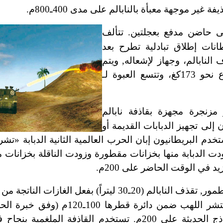
ر موجهة معبأة بالنابالم على مدى 400ـ800م.
حاضن مدفع بعجلتين. تتألف
نات إطلاق تبادلية تطرح بعد
لنابالم، وجهاز لإشعاله, ويتم
الرمي ميكانيكياً أو كهربائياً. تزن القاذفة من هذا النوع نحو 173كغ، وتتسع العبوة لـ
 مزنجرة مجهزة بقاذفة نابالم
ن إلى تجهيز الدبابات القديمة أو
دم البريطانيون إبان الحرب العالمية الثانية الدبابة «تش
ودت الدبابة منها بخزانات مقطورة وزودت الناقلة بخزانات
قاذفة من النوع الثابت المطمور, تقذف النابالم (20ـ30 ليتراً) بفعل الغ
البارود بصاعق كهربائي في توقيت محدد أو عن بعد. ينتشر اللهب ضمن د
الثانية)، وقد يزيد قطر تأثير القاذفة الملغمية في النماذج الحديثة على 200م. تستخدم القاذ