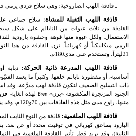
ـ قاذفة اللهب الصاروخية: وهي سلاح فردي يرمي قذيفة غي
قاذفة اللهب الثقيلة للمشاة:
سلاح جماعي على 
القاذفة من ثلاث عبوات من النابالم على شكل سبطا
الاستعمال. ولكل عبوة منها فوهة وحشوة بارودية لقذف ا
21ليتراً، وتستخدم على مدى180م.
قاذفة اللهب المدرعة ذاتية الحركة:
دبابة أو
أساسية، أو مقطورة نابالم خلفها. وكثيراً ما يعمد الفنيّو
ذات التسليح الضعيف لتكون قاذفة لهب مدرَّعة. وقد استخ
الجنود المزنجرة المكشوفة «برن»
لهذه الغاية، فز
Bren
متنها. راوح مدى مثل هذه القاذفات بين 70و120م، وقد يزيد في الوقت الحاضر على 200م.
قاذفة اللهب الملغمية: