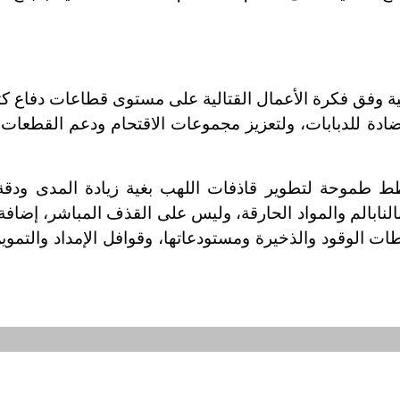
ية وفق فكرة الأعمال القتالية على مستوى قطاعات دفاع ك
دة للدبابات، ولتعزيز مجموعات الاقتحام ودعم القطعات 
 طموحة لتطوير قاذفات اللهب بغية زيادة المدى ودقة 
 بالنابالم والمواد الحارقة، وليس على القذف المباشر، إضافة
 الوقود والذخيرة ومستودعاتها، وقوافل الإمداد والتموي