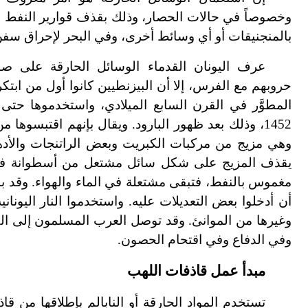
وخصوصاً في حالات الحصار، وذلك بقذف قوارير النفط و
بالمنجنيقات أو أي وسائط أخرى، وفي البحر لإحراق سفن 
عرف اليونان القدماء الوسائل الحارقة على صور
حروبهم مع الفرس، إلا أن البيزنطيين كانوا أول من ابتكر ا
المطوَّر في القرن السابع الميلادي، واستخدموها حت
1452، وذلك بعد ظهور البارود. ويقال بإنهم اقتبسو
وهي مزيج من مركبات الكبريت وبعض الراتنجات والأدها
يقذف المزيج على شكل سائل مشتعل من أسطوانة في 
مغموس بالنفط، فتبقى مشتعلة في الماء والهواء. وقد بال
أن أدخلوا بعض التعديلات عليه. واستخدموا النار الي
وغيرها من الموانئ. وقد توصل العرب المسلمون إلى ال
وفي الدفاع وفي اقتحام الحصون.
مبدأ عمل قاذفات اللهب
تستخدم المواد الحارقة أو النابالم بإطلاقها من ق