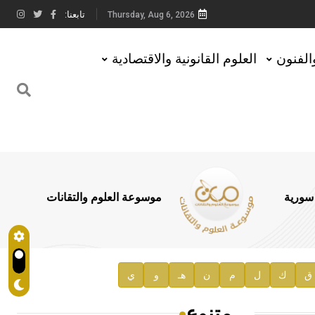
تابعنا:
Thursday, Aug 6, 2026
والفنون
العلوم القانونية والاقتصادية
 سورية
موسوعة العلوم والتقانات
ق
ك
ل
م
ن
هـ
و
ي
متنوع