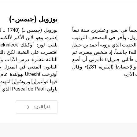
بوزويل (جيمس-)
ات (علم ـ) نزل القرآن الكريم على النبي محمدr منجماً في بضع وعشرين سنة تبعاً
نزول، وآخر في المصحف. الترتيب
إدنبره، وهو الابن الأكبر لألك
 الحديث الذي يرويه أحمد بن حنبل
في مسنده عن عثمان بن أبي العاص، قال : كنت عند رسول اللهr جالساً، إذ شخص ببصره، ثم
اقتصرت على النخبة، لكنّ ذلك 
صوبه حتى كاد أن يلزقه بالأرض، قال: ثم شخص ببصره، فقال «أتاني جبريلu فأمرني أن أضع
هذه الآية بهذا الموضع من هذه السورة: }إن الله يأمر بالعدل والإحسان{ (البقرة، 281)» وقال
 الآي».
فيها فولتير[ر] وروسّو[ر] ان
باولي Pascal de Paoli الذي أُعجب به إعجاباً شديداً لما كان لديه من قدرةٍ وطلاقةٍ في التعبير.
اقرأ المزيد