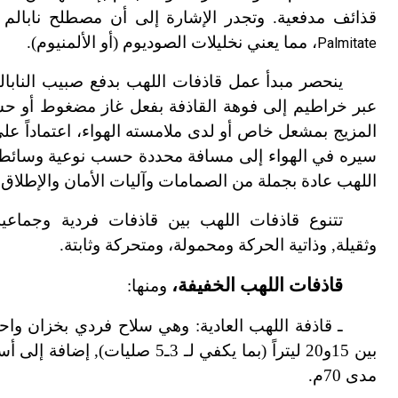
قذائف مدفعية. وتجدر الإشارة إلى أن مصطلح نابالم
، مما يعني نخليلات الصوديوم (أو الألمنيوم).
Palmitate
ينحصر مبدأ عمل قاذفات اللهب بدفع صبيب النابا
عبر خراطيم إلى فوهة القاذفة بفعل غاز مضغوط أو حشو
المزيج بمشعل خاص أو لدى ملامسته الهواء، اعتماداً على 
سيره في الهواء إلى مسافة محددة حسب نوعية وسائط 
اللهب عادة بجملة من الصمامات وآليات الأمان والإطلاق 
تتنوع قاذفات اللهب بين قاذفات فردية وجماع
وثقيلة, وذاتية الحركة ومحمولة، ومتحركة وثابتة.
قاذفات اللهب الخفيفة،
ومنها:
ـ قاذفة اللهب العادية: وهي سلاح فردي بخزان واحد
بين 15و20 ليتراً (بما يكفي لـ 
مدى 70م.