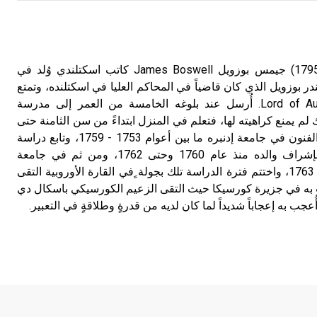
بوزويل (جيمس ـ) (1740 ـ 1795) جيمس بوزويل James Boswell كاتب اسكتلندي وُلد في
سندر بوزويل الذي كان قاضياً في المحاكم العليا في اسكتلنده، وتمتع
بلقب لورد أوكنلك Lord of Auckinleck. أُرسل عند بلوغه الخامسة من العمر إلى مدرسة
لم يمنع كراهيته لها، فتعلم في المنزل ابتداءً من سن الثامنة حتى
الثالثة عشرة. درس الآداب والفنون في جامعة إدنبره ما بين أعوام 1753 - 1759، وتابع دراسة
القانون المدني في المنزل بإشراف والده منذ عام 1760 وحتى 1762، ومن ثم في جامعة
أوترخت Utrecht بهولندة عام 1763، واختتم فترة الدراسة تلك بجولة ٍفي القارة الأوروبية التقى
تهت به في جزيرة كورسيكا حيث التقى الزعيم الكورسيكي باسكال دي