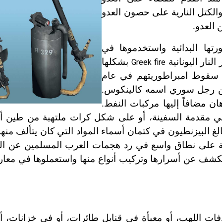
الكتل النارية على حصون العدو
العدو.
تها البدائية واستخدموها في
لنار اليونانية
بشكلها
Greek fire
ى سقوط امبراطوريتهم في عام
ها من رجل سوري اسمه كالينكوس.
ن مضافاً إليها مركبات النفط.
مقدمة السفينة، أو على شكل كرات ملتهبة من طين أو
غ البيزنطيون في كتمان أسماء المواد التي كان يتألف منها 
ونانية على نطاق واسع في رد هجمات العرب المسلمين عن ا
كشف عن أسرارها وتركيب أنواع منها واستعملوها في معارك
اذفات اللهب، أو معبأة في قنابل طائرات، أو في خزانات، أ