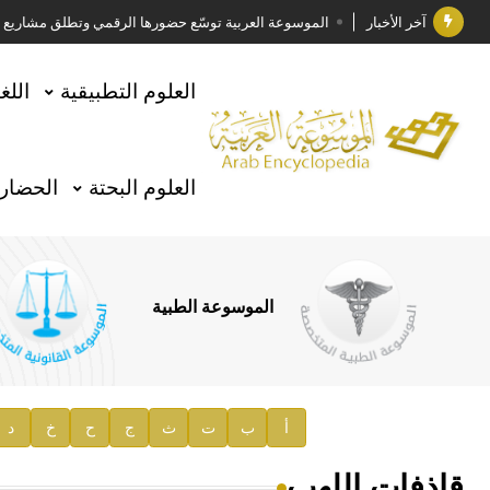
آخر الأخبار
الموسوعة العربية توسّع حضورها الرقمي وتطلق مشاريع معرف
فوز الأستاذ الدكتور وليد محمد السراقبي بجائزة كتارا ل
العلوم التطبيقية
اللغ
جائزة مجمع الملك سلمان العالمي للغة العربية 2025
الأستاذ إياد خالد الطباع مدير عام لهيئة الموسوعة العربية
العلوم البحتة
الحضارة
السيد محمد ياسين صالح وزيرا للثقافة
صدور المجلد الثامن من موسوعة الآثار في سورية
توصيات مجلس الإدارة
الموسوعة الطبية
صدور المجلد السابع من موسوعة الآثار في سورية
صدور المجلد الثامن عشر من الموسوعة الطبية
إعلان..
أ
ب
ت
ث
ج
ح
خ
د
دار الفكر الموزع الحصري لمنشورات هيئة الموسوعة العرب
قاذفات اللهب