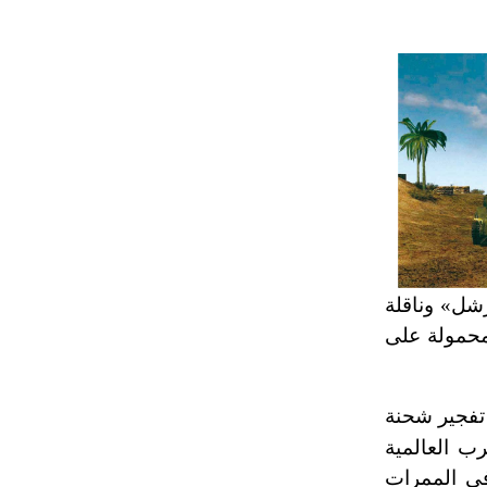
تم اعتمادها مصطلحاً أثرياً يستخدم في
العمارة عموماً وفي العمارة الدينية
الخاصة بالكنائس خصوصاً، وفي
الإنكليزية أب
- هل تعلم أن أبجر Abgar اسم معروف
جيداً يعود إلى عدد من الملوك الذين
حكموا مدينة إديسا (الرها) من أبجر الأول
وحتى التاسع، وهم ينتسبون إلى أسرة
أوسروين
رشل» وناقلة
- هل تعلم أن الأبجدية الكنعانية تتألف من
 محمولة على
/22/ علامة كتابية sign تكتب منفصلة
غير متصلة، وتعتمد المبدأ الأكوروفوني،
حيث تقتصر القيمة الصوتية للعلامة الك
ازات الناتجة من تفجير شحنة
ائرة قطرها 100ـ120م (وفق خبرة الحرب العالمية
فة الملغمية بنجاح في الممرات