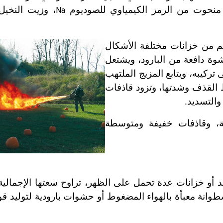
 منحوت من الرمز الكيمياوي للصوديوم
، وزيت النخيل 
Na
لم من خزانات مختلفة الأشكال
ة دافعة من البارود، ويشتعل
تركيبه، ويتابع المزيج الملتهب
القذف وشدتها، وتزود قاذفات
والتسديد.
ية، وقاذفات خفيفة ومتوسطة
 أو خزانات عدة تحمل على الظهر، تراوح سعتها الإجمالية 
3ـ5 صليات), إضافة إلى أسطوانة معبأة بالهواء المضغوط أو حشوات بارودية لتولي