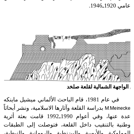
عامي 1920ـ1946.
الواجهة الشمالية لقلعة صلخد
في عام 1981، قام الباحث الألماني ميشيل ماينكه
بدراسة القلعة وآثارها الاسلامية، ونشر أبحاثاً
M.Meinecke
عدة عنها، وفي أعوام 1990ـ1992 قامت بعثة أثرية
وطنية بالتنقيب داخل القلعة، فتوصلت إلى الطبقات
المملوكية والأيوبية والبيزنطية والرومانية والنبطية،