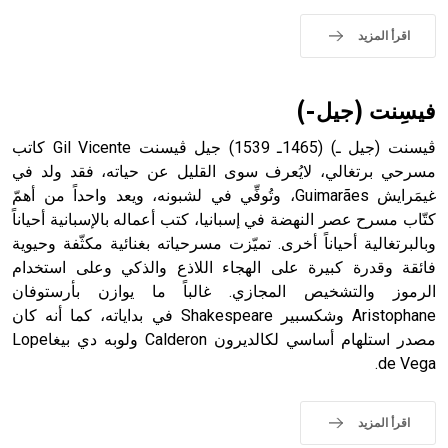
اقرأ المزيد
- هل تعلم أن الأبجدية الكنعانية تتألف من /22/ علامة كتابية
فيسِنت (جيل-)
sign تكتب منفصلة غير متصلة، وتعتمد المبدأ الأكوروفوني،
حيث تقتصر القيمة الصوتية للعلامة الك
ڤيسنت (جيل ـ) (1465ـ 1539) جيل ڤيسنت Gil Vicente كاتب
مسرحي برتغالي، لايُعرف سوى القليل عن حياته، فقد ولد في
غيمَرايش Guimarães، وتُوفِّي في لشبونه، ويعد واحداً من أهمّ
كتّاب مسرح عصر النهضة في إسبانيا، كتب أعماله بالإسبانية أحياناً
وبالبرتغالية أحياناً أخرى. تميّزت مسرحياته بغنائية مكثّفة وحيوية
فائقة وقدرة كبيرة على الهجاء اللاذع والذكي وعلى استخدام
الرموز والتشخيص المجازي. غالباً ما يوازن بأرستوفان
Aristophane وشكسبير Shakespeare في بداياته، كما أنه كان
مصدر استلهام أساسي لكالديرون Calderon ولوبه دي بيغاLope
de Vega.
اقرأ المزيد