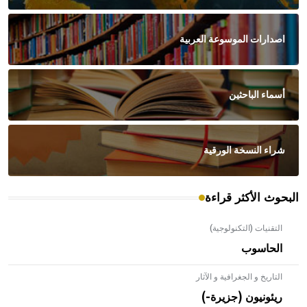
اصدارات الموسوعة العربية
أسماء الباحثين
شراء النسخة الورقية
البحوث الأكثر قراءة
التقنيات (التكنولوجية)
الحاسوب
التاريخ و الجغرافية و الآثار
ريئونيون (جزيرة-)