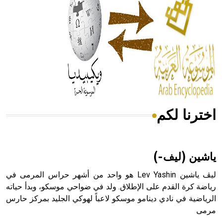
- هل تعلم أن المرجان إفراز حيواني يتكون في البحر ويتركب
من مادة كربونات الكلسيوم، وهو أحمر أو شديد الحمرة وهو
أجود أنواعه، ويمتاز بكبر الحجم ويسمى الش
اخترنا لكم
هل تعلم أن الأبسيد كلمة فرنسية اللفظ تم اعتمادها مصطلحاً
أثرياً يستخدم في العمارة عموماً وفي العمارة الدينية الخاصة
بالكنائس خصوصاً، وفي الإنكليزية أب
ياشين (ليف-)
ليڤ ياشين Lev Yashin هو واحد من أشهر حراس المرمى في
رياضة كرة القدم على الإطلاق. ولد في ضواحي موسكو، وبدأ حياته
الرياضية في نادي دينامو موسكو لاعباً لهوكي الجليد بمركز حارس
- هل تعلم أن أبجر Abgar اسم معروف جيداً يعود إلى عدد من
مرمى
الملوك الذين حكموا مدينة إديسا (الرها) من أبجر الأول وحتى
التاسع، وهم ينتسبون إلى أسرة أوسروين