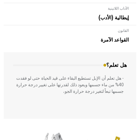
الآداب اللاتينية
إيطالية (الأدب)
القانون
- هل تعلم أن الأبلق نوع من الفنون الهندسية التي ارتبطت
بالعمارة الإسلامية في بلاد الشام ومصر خاصة، حيث يحرص
القواعد الآمرة
المعمار على بناء مداميكه وخاصة في الواجهات
هل تعلم؟
- هل تعلم أن الإبل تستطيع البقاء على قيد الحياة حتى لو فقدت
40% من ماء جسمها ويعود ذلك لقدرتها على تغيير درجة حرارة
جسمها تبعاً لتغير درجة حرارة الجو،
- هل تعلم أن أبقراط كتب في الطب أربعة مؤلفات هي:
الحكم، الأدلة، تنظيم التغذية، ورسالته في جروح الرأس. ويعود
له الفضل بأنه حرر الطب من الدين والفلسفة.