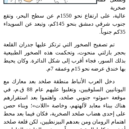
صخرية
عالية، على ارتفاع نحو 1550م عن سطح البحر، وتقع
جنوب شرقي دمشق بنحو 145كم، وتبعد عن السويداء
35كم جنوباً.
تم تصفيح الصخور التي ترتكز عليها جدران القلعة
بحجر بازلتي منحوت، وتحكمت هذه الصخور الطبيعية
بذلك السور، فجاء أقرب إلى شكل الدائرة. وكان يحيط
بها خندق عرضه نحو 15م وعمقه 7م.
دخل العرب الأنباط منطقة صلخد بعد معارك مع
اليونانيين السلوقيين، وتغلبوا عليهم عام 88 ق.م، في
موقعة «موثو» جنوبي صلخد، واهتموا بعد استقرارهم
هناك ببناء معابد لآلهتهم، وخاصة «اللات»؛ وبناء حصن
على إحدى هضاب صلخد الصخرية، فكان فيما بعد محط
اهتمام الرومان ومن بعدهم البيزنطيين، لكن قلعة صلخد