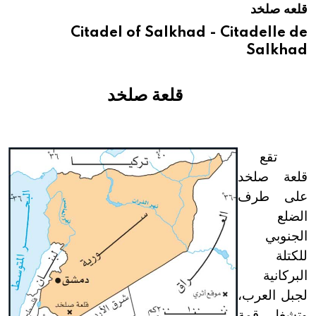
قلعه صلخد
هيئة الموسوعة العربية تطلق موسوعات جديدة في عام 2026
Citadel of Salkhad - Citadelle de
Salkhad
قلعة صلخد
تقع
قلعة صلخد
على طرف
الضلع
الجنوبي
للكتلة
البركانية
لجبل العرب،
وتشغل قمة