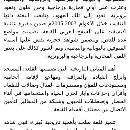
وعثرت على أوانٍ فخارية وزجاجية وخرز ملون ونقود
برونزية، تعود إلى تلك العهود، وتابعت البعثة ذاتها
التنقيب خلال الأعوام 2003ـ2005م ضمن مقبرة عائلية
اكتشفت على السفح الغربي للقلعة، تضمنت مواضع
عدة للدفن. وتتضمن شواهد حجرية نقش عليها أسماء
المتوفين باليونانية والنبطية، وتم العثور كذلك على بعض
اللقى الفخارية والزجاجية والبرونزية.
أهم المباني التاريخية التي تضمنتها القلعة: المسجد
وأبراج القيادة والمراقبة ومهاجع لإقامة الحامية
ومستودعات للمؤن ومستلزمات القتال وصالات للطعام
وأفران وخزانات وآبار لخزن المياه واستخدامها في أثناء
الحصار وإصطبلات للخيول وشبكة من الدهاليز لتأمين
الاتصال بين مختلف أقسام القلعة.
تتميز قلعة صلخد بأهمية تاريخية كبيرة، فهي شاهد