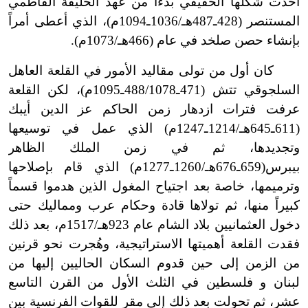
أخذت شكلها الحقيقي بدءاً من عهد الخليفة الفاطمي
المستنصر (428ـ487هـ/1036ـ1094م)، الذي أعطى أمراً
بإنشاء حصن صلخد في عام (466هـ/1073م).
كان أول من تولى مقاليد الأمور في القلعة العاهل
السلجوقي تتش (471ـ488/1078ـ1095م)، لكن القلعة
عرفت فترات ازدهار زمن الحاكم عز الدين أيبك
(611ـ645هـ/1214ـ1247م) الذي عمل في توسيعها
وتجديدها، ثم في زمن الملك الظاهر
بيبرس(659ـ676هـ/1260ـ1277م) الذي قام بإصلاحها
وترميمها، خاصة بعد اجتياح المغول الذين هدموا قسماً
كبيراً منها، ثم تولاها قادة وحكام عرب ومماليك حتى
دخول العثمانيين بلاد الشام عام 923هـ/1517م، بعد ذلك
فقدت القلعة أهميتها الاستراتيجية، وهُجرت نحو قرنين
من الزمن إلى حين قدوم السكان الحاليين إليها من
لبنان و فلسطين في الثلث الأول من القرن التاسع
عشر، ثم تحولت بعد ذلك إلى مقر للقوات الفرنسية بين