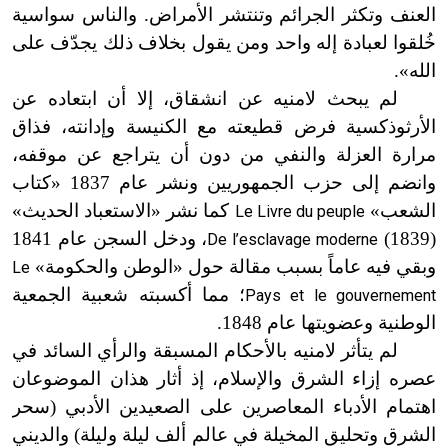
العنف وتكثر الجرائم وتنتشر الأمراض. والناس سواسية
خُلقوا لعبادة إله واحد ومن يقول بخلاف ذلك يجدّف على
الله».
لم يبحث لامنيه عن انشقاق، إلا أن ابتعاده عن
الأرثوذكسية فرض قطيعته مع الكنيسة وإدانته، فذاق
مرارة العزلة والنفي من دون أن يتراجع عن موقفه،
وانضم إلى حزب الجمهوريين ونشر عام 1837 «كتاب
الشعب»
كما نشر «الاستعباد الحديث»
Le Livre du peuple
(1839)
، ودخل السجن عام 1841
De l’esclavage moderne
وبقي فيه عاماً بسبب مقالة حول «الوطن والحكومة»
Le
؛ مما أكسبته شعبية الجمعية
Pays et le gouvernement
الوطنية وعضويتها عام 1848.
لم يتأثر لامنيه بالأحكام المسبقة والرأي السائد في
عصره إزاء الشرق والإسلام، إذ أثار هذان الموضوعان
اهتمام الأدباء المعاصرين على الصعيدين الأدبي (سحر
الشرق وتحليق المخيلة في عالم ألف ليلة وليلة) والديني