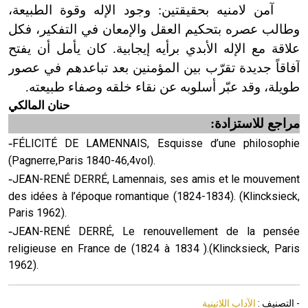
آمن لامنيه بحقيقتين: وجود الإله وقوة الطبيعة،
وطالب عصره بتحكيم العقل والإمعان في التفكير، فكل
علاقة مع الإله الأبدي برأيه إيجابية. كان يأمل أن يفتح
آفاقاً جديدة تقرّب بين المؤمنين بعد تباعدهم في عصور
طويلة، وقد عبّر أسلوبه عن نقاء خلقه وصفاء طبيعته.
حنان المالكي
مراجع للاستزادة:
-
FÉLICITÉ DE LAMENNAIS, Esquisse d’une philosophie
(Pagnerre,Paris 1840-46,4vol).
-
JEAN-RENÉ DERRÉ, Lamennais, ses amis et le mouvement
des idées à l’époque romantique (1824-1834). (Klincksieck,
Paris 1962).
-
JEAN-RENÉ DERRÉ, Le renouvellement de la pensée
religieuse en France de (1824 à 1834 ).(Klincksieck, Paris
1962).
- التصنيف :
الآداب اللاتينية