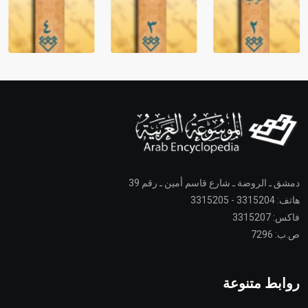
دمشق ـ الروضة ـ شارع قاسم أمين ـ رقم 39
هاتف: 3315204 - 3315205
فاكس: 3315207
ص.ب: 7296
روابط متنوعة