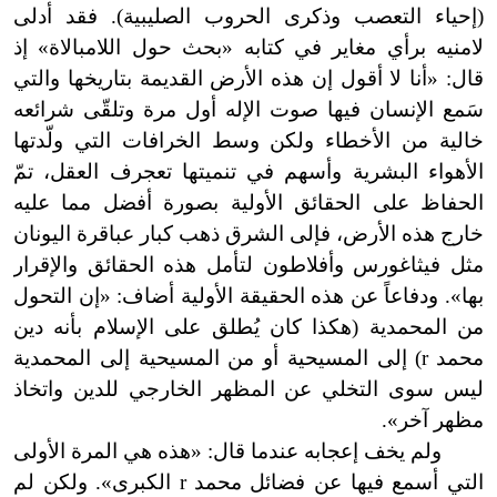
(إحياء التعصب وذكرى الحروب الصليبية). فقد أدلى
لامنيه برأي مغاير في كتابه «بحث حول اللامبالاة» إذ
قال: «أنا لا أقول إن هذه الأرض القديمة بتاريخها والتي
سَمع الإنسان فيها صوت الإله أول مرة وتلقّى شرائعه
خالية من الأخطاء ولكن وسط الخرافات التي ولّدتها
الأهواء البشرية وأسهم في تنميتها تعجرف العقل، تمّ
الحفاظ على الحقائق الأولية بصورة أفضل مما عليه
خارج هذه الأرض، فإلى الشرق ذهب كبار عباقرة اليونان
مثل فيثاغورس وأفلاطون لتأمل هذه الحقائق والإقرار
بها». ودفاعاً عن هذه الحقيقة الأولية أضاف: «إن التحول
من المحمدية (هكذا كان يُطلق على الإسلام بأنه دين
محمد
r
) إلى المسيحية أو من المسيحية إلى المحمدية
ليس سوى التخلي عن المظهر الخارجي للدين واتخاذ
مظهر آخر».
ولم يخف إعجابه عندما قال: «هذه هي المرة الأولى
التي أسمع فيها عن فضائل محمد
r
الكبرى». ولكن لم