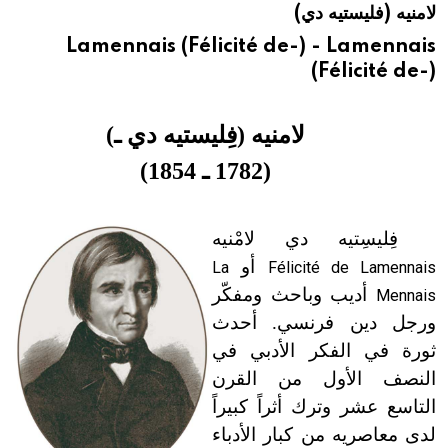
لامنيه (فليستيه دي)
هيئة الموسوعة العربية تطلق موسوعات جديدة في عام 2026
Lamennais (Félicité de-) - Lamennais
(Félicité de-)
لامنيه (فِليستيه دي ـ)
(1782 ـ 1854)
فِليسِتيه دي لامْنيه
أو
La
Félicité de Lamennais
أديب وباحث ومفكّر
Mennais
ورجل دين فرنسي. أحدث
ثورة في الفكر الأدبي في
النصف الأول من القرن
التاسع عشر وترك أثراً كبيراً
لدى معاصريه من كبار الأدباء