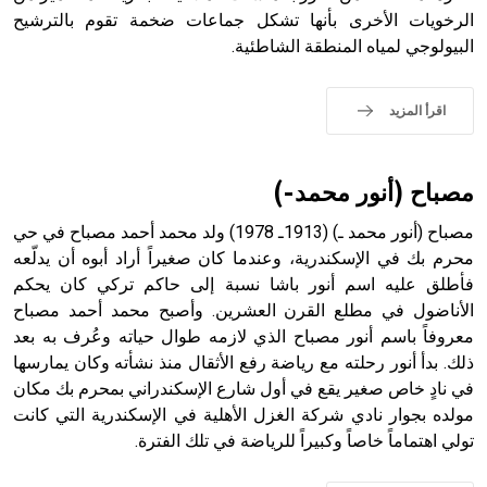
الرخويات الأخرى بأنها تشكل جماعات ضخمة تقوم بالترشيح
البيولوجي لمياه المنطقة الشاطئية.
- هل تعلم أن الأبجدية الكنعانية تتألف من /22/ علامة كتابية
sign تكتب منفصلة غير متصلة، وتعتمد المبدأ الأكوروفوني،
اقرأ المزيد
حيث تقتصر القيمة الصوتية للعلامة الك
مصباح (أنور محمد-)
مصباح (أنور محمد ـ) (1913ـ 1978) ولد محمد أحمد مصباح في حي
محرم بك في الإسكندرية، وعندما كان صغيراً أراد أبوه أن يدلّعه
فأطلق عليه اسم أنور باشا نسبة إلى حاكم تركي كان يحكم
الأناضول في مطلع القرن العشرين. وأصبح محمد أحمد مصباح
معروفاً باسم أنور مصباح الذي لازمه طوال حياته وعُرف به بعد
ذلك. بدأ أنور رحلته مع رياضة رفع الأثقال منذ نشأته وكان يمارسها
في نادٍ خاص صغير يقع في أول شارع الإسكندراني بمحرم بك مكان
مولده بجوار نادي شركة الغزل الأهلية في الإسكندرية التي كانت
تولي اهتماماً خاصاً وكبيراً للرياضة في تلك الفترة.