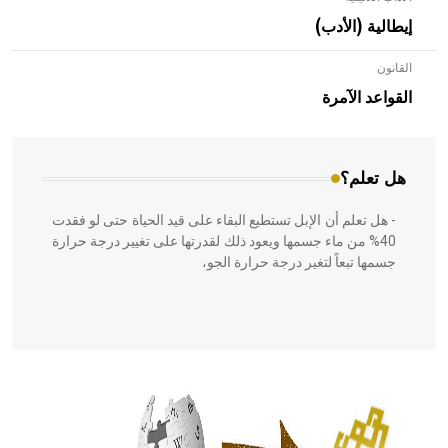
إيطالية (الأدب)
القانون
- هل تعلم أن الأبلق نوع من الفنون الهندسية التي ارتبطت
بالعمارة الإسلامية في بلاد الشام ومصر خاصة، حيث يحرص
القواعد الآمرة
المعمار على بناء مداميكه وخاصة في الواجهات
هل تعلم؟
- هل تعلم أن الإبل تستطيع البقاء على قيد الحياة حتى لو فقدت
40% من ماء جسمها ويعود ذلك لقدرتها على تغيير درجة حرارة
جسمها تبعاً لتغير درجة حرارة الجو،
- هل تعلم أن أبقراط كتب في الطب أربعة مؤلفات هي:
الحكم، الأدلة، تنظيم التغذية، ورسالته في جروح الرأس. ويعود
له الفضل بأنه حرر الطب من الدين والفلسفة.