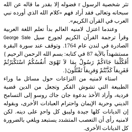
تثر شخصية الرسول
r
فضوله إلا بقدر ما قاله عن الله
سبحانه وتعالى فقد أراد فهم «كلام الله الذي أورده نبي
العرب في القرآن الكريم».
وعندما اعتزل لامنيه العالم بدأ تعلم اللغة العربية
وقرأ ترجمة القرآن الكريم لجورج سيل
George Sale
الصادرة في لندن عام 1764. وتوقف عند سورة البقرة
مستشهداً بالآية 87 في كتابه: بسم الله الرحمن الرحيم
}
أَفَكُلَّمَا جَاءَكُمْ رَسُولٌ بِمَا لاَ تَهْوَىَ أَنفُسُكُمُ اسْتَكْبَرْتُمْ
فَفَرِيقاً كَذَّبْتُمْ وَفرِيقاً تَقْتُلُونَ
{
.
استاء لامنيه من النزاعات حول مسائل ما وراء
الطبيعة التي تشوش الفكر وتجعل من الدين قضية
فردية، وأراد الأخذ بدعوة جان جاك روسو إلى التسامح
الديني وحرية الإيمان واحترام العبادات الأخرى، وبقوله
إن الديانات كلها جيدة وليبق كل واحدٍ على دينه. لكن
لامنيه رأى أن التعصب المتشدد يستبعد ويلغي بالضرورة
كل الديانات الأخرى.