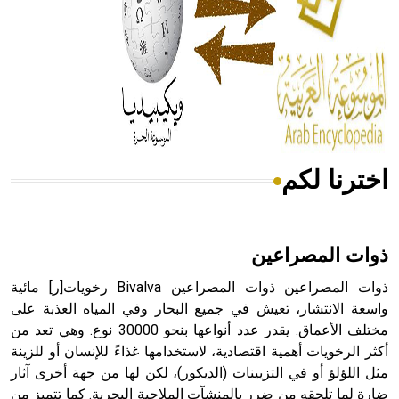
- هل تعلم أن المرجان إفراز حيواني يتكون في البحر ويتركب
من مادة كربونات الكلسيوم، وهو أحمر أو شديد الحمرة وهو
أجود أنواعه، ويمتاز بكبر الحجم ويسمى الش
اخترنا لكم
هل تعلم أن الأبسيد كلمة فرنسية اللفظ تم اعتمادها مصطلحاً
أثرياً يستخدم في العمارة عموماً وفي العمارة الدينية الخاصة
بالكنائس خصوصاً، وفي الإنكليزية أب
ذوات المصراعين
ذوات المصراعين ذوات المصراعين Bivalva رخويات[ر] مائية
واسعة الانتشار، تعيش في جميع البحار وفي المياه العذبة على
مختلف الأعماق. يقدر عدد أنواعها بنحو 30000 نوع. وهي تعد من
- هل تعلم أن أبجر Abgar اسم معروف جيداً يعود إلى عدد من
الملوك الذين حكموا مدينة إديسا (الرها) من أبجر الأول وحتى
أكثر الرخويات أهمية اقتصادية، لاستخدامها غذاءً للإنسان أو للزينة
التاسع، وهم ينتسبون إلى أسرة أوسروين
مثل اللؤلؤ أو في التزيينات (الديكور)، لكن لها من جهة أخرى آثار
ضارة لما تلحقه من ضرر بالمنشآت الملاحية البحرية. كما تتميز من