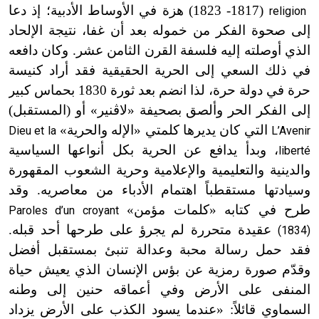
(1817- 1823) هزة في الأوساط الأدبية؛ إذ دعا
religion
إلى صحوة الفكر من خموله بعد أن غفا، نتيجة الإلحاد
الذي أوصلته إليه فلسفة القرن الثامن عشر. وكان دافعه
في ذلك السعي إلى الحرية الحقيقية فقد أراد كنيسة
حرة في دولة حرة، لذا انضم بعد ثورة 1830 بحماس كبير
إلى الفكر الحر وألصق بصحيفة «لاڤنير» أو (المستقبل)
التي كان يديرها كلمتي «الإله والحرية»
Dieu et la
L’Avenir
، وبدأ يدافع عن الحرية بكل أنواعها السياسية
liberté
والدينية والتعليمية والإعلامية وحرية الشعوب المقهورة
وسيادتها مستقطباً اهتمام الأدباء من معاصريه. وقد
طرح في كتابه «كلمات مؤمن»
Paroles d’un croyant
عقيدة متحررة لم يجرؤ على طرحها أحد قبله.
(1834)
فقد حمل رسالة محبة وعدالة تنبئ بمستقبل أفضل
وقدّم صورة رمزية عن بؤس الإنسان الذي يعيش حياة
المنفى على الأرض وفي أعماقه حنين إلى وطنه
السماوي قائلاً: «عندما يسود الكذب على الأرض يزداد