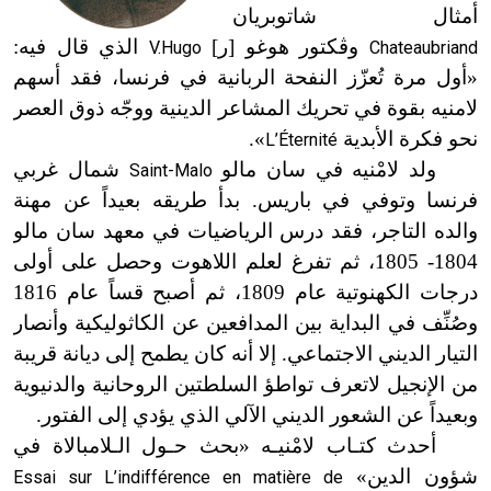
أمثال شاتوبريان
وڤكتور هوغو [ر]
الذي قال فيه:
V.Hugo
Chateaubriand
«أول مرة تُعزّز النفحة الربانية في فرنسا، فقد أسهم
لامنيه بقوة في تحريك المشاعر الدينية ووجّه ذوق العصر
نحو فكرة الأبدية
».
L’Éternité
ولد لامْنيه في سان مالو
شمال غربي
Saint-Malo
فرنسا وتوفي في باريس. بدأ طريقه بعيداً عن مهنة
والده التاجر، فقد درس الرياضيات في معهد سان مالو
1804- 1805، ثم تفرغ لعلم اللاهوت وحصل على أولى
درجات الكهنوتية عام 1809، ثم أصبح قساً عام 1816
وصُنِّف في البداية بين المدافعين عن الكاثوليكية وأنصار
التيار الديني الاجتماعي. إلا أنه كان يطمح إلى ديانة قريبة
من الإنجيل لاتعرف تواطؤ السلطتين الروحانية والدنيوية
وبعيداً عن الشعور الديني الآلي الذي يؤدي إلى الفتور.
أحدث كتـاب لامْنيـه «بحث حـول الـلامبالاة في
شؤون الدين»
Essai sur L’indifférence en matière de