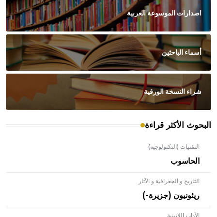
اصدارات الموسوعة العربية
أسماء الباحثين
شراء النسخة الورقية
البحوث الأكثر قراءة
التقنيات (التكنولوجية)
الحاسوب
التاريخ و الجغرافية و الآثار
ريئونيون (جزيرة-)
الآداب اللاتينية