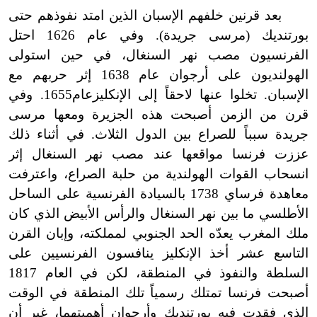
بعد قرنين خلفهم الإسبان الذين امتد نفوذهم حتى
بورتنديك (مرسى جريدة). وفي عام 1626 احتل
الفرنسيون مصب نهر السنغال، في حين استولى
الهولنديون على أرجوان عام 1638 إثر حربهم مع
الإسبان. تخلوا عنها لاحقاً إلى الإنكليزعام1655. وفي
قرن من الزمن أصبحت هذه الجزيرة ومعها مرسى
جريدة سبباً للصراع بين الدول الثلاث. في أثناء ذلك
عززت فرنسا مواقعها عند مصب نهر السنغال إثر
انسحاب القوات الهولندية من حلبة الصراع، واعترفت
معاهدة فرساي 1738 بالسيادة الفرنسية على الساحل
الأطلسي ما بين نهر السنغال والرأس الأبيض الذي كان
ملك المغرب يعدّه الحد الجنوبي لمملكته، وإبان القرن
التاسع عشر أخذ الإنكليز ينافسون الفرنسيين على
السلطة والنفوذ في المنطقة، لكن في العام 1817
أصبحت فرنسا تمتلك رسمياً تلك المنطقة في الوقت
الذي فقدت فيه بورتنديك وأرجوان أهميتهما، غير أن