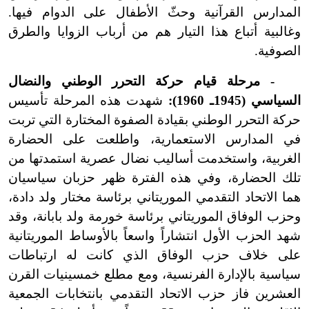
المدارس القرآنية وحثّ الأطفال على الدوام فيها.
وغالبية أتباع هذا التيار هم من أرباب الزوايا والطرق
الصوفية.
- مرحلة قيام حركة التحرر الوطني والنضال
السياسي (1945ـ 1960):
شهدت هذه المرحلة تأسيس
حركة التحرر الوطني بقيادة الصفوة المختارة التي تربت
في المدارس الاستعمارية، واطلعت على الحضارة
الغربية، واستخدمت أساليب نضال عصرية استمدتها من
تلك الحضارة، وفي هذه الفترة ظهر حزبان سياسيان
هما الاتحاد التقدمي الموريتاني برئاسة مختار ولد دادة،
وحزب الوفاق الموريتاني برئاسة خورمة ولد بابانة، وقد
شهد الحزب الأول انتشاراً واسعاً بالأوساط الموريتانية
على خلاف حزب الوفاق الذي كانت له ارتباطات
سياسية بالإدارة الفرنسية، ومع مطلع خمسينيات القرن
العشرين فاز حزب الاتحاد التقدمي بانتخابات الجمعية