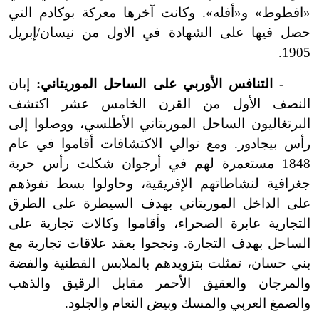
«افطوط» و«أفله». وكانت آخرها معركة بوكادم التي
حصل فيها على الشهادة في الاول من نيسان/إبريل
1905.
- التنافس الأوربي على الساحل الموريتاني:
إبان
النصف الأول من القرن الخامس عشر اكتشف
البرتغاليون الساحل الموريتاني الأطلسي، ووصلوا إلى
رأس بيجادور. ومع توالي الاكتشافات أقاموا في عام
1848 مستعمرة لهم في أرجوان شكلت رأس حربة
جغرافية لنشاطاتهم الإفريقية، وحاولوا بسط نفوذهم
على الداخل الموريتاني بهدف السيطرة على الطرق
التجارية عابرة الصحراء، وأقاموا وكالات تجارية على
الساحل بهدف التجارة. ونجحوا بعقد علاقات تجارية مع
بني حسان، تمثلت بتزويدهم بالملابس القطنية والفضة
والمرجان والعقيق الأحمر مقابل الرقيق والذهب
والصمغ العربي والمسك وبيض النعام والجلود.