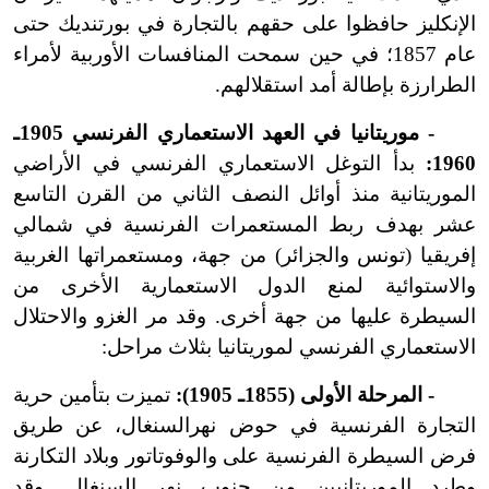
الإنكليز حافظوا على حقهم بالتجارة في بورتنديك حتى
عام 1857؛ في حين سمحت المنافسات الأوربية لأمراء
الطرارزة بإطالة أمد استقلالهم.
- موريتانيا في العهد الاستعماري الفرنسي 1905ـ
1960:
بدأ التوغل الاستعماري الفرنسي في الأراضي
الموريتانية منذ أوائل النصف الثاني من القرن التاسع
عشر بهدف ربط المستعمرات الفرنسية في شمالي
إفريقيا (تونس والجزائر) من جهة، ومستعمراتها الغربية
والاستوائية لمنع الدول الاستعمارية الأخرى من
السيطرة عليها من جهة أخرى. وقد مر الغزو والاحتلال
الاستعماري الفرنسي لموريتانيا بثلاث مراحل:
- المرحلة الأولى (1855ـ 1905):
تميزت بتأمين حرية
التجارة الفرنسية في حوض نهرالسنغال، عن طريق
فرض السيطرة الفرنسية على والوفوتاتور وبلاد التكارنة
وطرد الموريتانيين من جنوب نهر السنغال. وقد