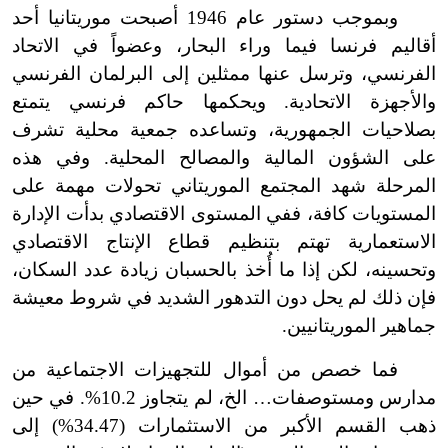
وبموجب دستور عام 1946 أصبحت موريتانيا أحد
أقاليم فرنسا فيما وراء البحار، وعضواً في الاتحاد
الفرنسي، وترسل عنها ممثلين إلى البرلمان الفرنسي
والأجهزة الاتحادية. ويحكمها حاكم فرنسي يتمتع
بصلاحيات الجمهورية، وتساعده جمعية محلية تشرف
على الشؤون المالية والمصالح المحلية. وفي هذه
المرحلة شهد المجتمع الموريتاني تحولات مهمة على
المستويات كافة، ففي المستوى الاقتصادي بدأت الإدارة
الاستعمارية تهتم بتنظيم قطاع الإنتاج الاقتصادي
وتحسينه، لكن إذا ما أُخذ بالحسبان زيادة عدد السكان،
فإن ذلك لم يحل دون التدهور الشديد في شروط معيشة
جماهير الموريتانيين.
فما خصص من أموال للتجهيزات الاجتماعية من
مدارس ومستوصفات… الخ، لم يتجاوز 10.2%. في حين
ذهب القسم الأكبر من الاستثمارات (34.47%) إلى