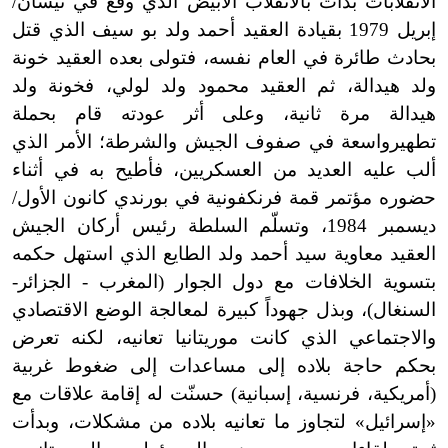
الانقلابات بدأت بالانقلاب الأبيض الذي وقع في نيسان/
إبريل 1979 بقيادة العقيد أحمد ولد بو سيف الذي قتل
بحادث طائرة في العام نفسه، فتولى بعده العقيد خونة
ولد هيدالة، ثم العقيد محمود ولد لولي، فخونة ولد
هيدالة مرة ثانية، وعلى أثر عودته قام بحملة
تطهيرواسعة في صفوف الجيش والشرطة؛ الأمر الذي
ألب عليه العديد من العسكريين، فأطيح به في أثناء
حضوره مؤتمر قمة فرنكفونية في بورندي كانون الأول/
ديسمبر 1984، وتسلّم السلطة رئيس أركان الجيش
العقيد معاوية سيد أحمد ولد الطايع الذي استهل حكمه
بتسوية الخلافات مع دول الجوار (المغرب - الجزائر-
السنغال)، وبذل جهوداً كبيرة لمعالجة الوضع الاقتصادي
والاجتماعي الذي كانت موريتانيا تعانيه، لكنه تعرض
بحكم حاجة بلاده إلى مساعدات إلى ضغوط غربية
(أمريكية، فرنسية، إسبانية) حسنّت له إقامة علاقات مع
«إسرائيل» لتجاوز ما تعانيه بلاده من مشكلات، وبدأت