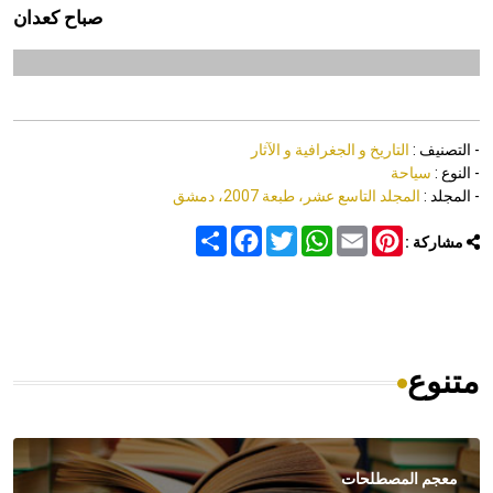
صباح كعدان
- التصنيف :
التاريخ و الجغرافية و الآثار
- النوع :
سياحة
- المجلد :
المجلد التاسع عشر، طبعة 2007، دمشق
Share
Facebook
Twitter
WhatsApp
Email
Pinterest
مشاركة :
متنوع
معجم المصطلحات