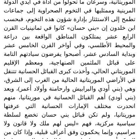
الموريتانية، وسرعان ما تحولوا من أداة في أيدي الدولة
المرينية وممثليها في التخوم الصحراوية إلى جماعات
تطمح إلى الاستئثار بإدارة شؤون هذه التخوم، فبحسب
ابن خلدون إن «بني حسان» كانوا في ثمانينيات القرن
الرابع عشر يمتلكون المناطق الواقعة بين دراعة
والمحيط الأطلسي، وفي أواخر القرن الخامس عشر
وبداية السادس عشر، أصبحوا يفرضون سيادتهم التامة
على قبائل الملثمين الصنهاجية، ومعظم الإقليم
الموريتاني الحالي، وأخذت كبرى القبائل الحسانية تتنقل
في الأراضي الموريتانية الحالية من الغرب إلى الشرق،
وهي (بني أودي والبرابيش وارحامنة وأولاد أعمر)، ويعد
(بني أودي) أهم القبائل الحسانية في موريتانيا، منهم
انحدرت مختلف الإمارات الحسانية التي عرفتها
موريتانيا، ولم تكن قبائل بني حسان تخضع لسلطة
سياسية مركزية، فهم «ليس لهم ملك ولا قانون ولا
مراسيم، وإنما يحكمون وفق أعراف قبلية، وإذا كان من