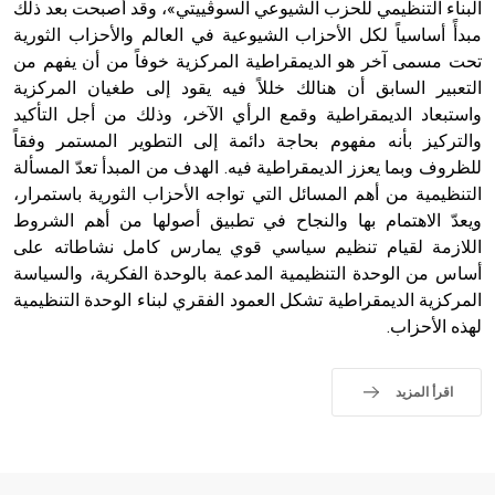
البناء التنظيمي للحزب الشيوعي السوڤييتي»، وقد أصبحت بعد ذلك
مبدأً أساسياً لكل الأحزاب الشيوعية في العالم والأحزاب الثورية
تحت مسمى آخر هو الديمقراطية المركزية خوفاً من أن يفهم من
التعبير السابق أن هنالك خللاً فيه يقود إلى طغيان المركزية
واستبعاد الديمقراطية وقمع الرأي الآخر، وذلك من أجل التأكيد
والتركيز بأنه مفهوم بحاجة دائمة إلى التطوير المستمر وفقاً
للظروف وبما يعزز الديمقراطية فيه. الهدف من المبدأ تعدّ المسألة
التنظيمية من أهم المسائل التي تواجه الأحزاب الثورية باستمرار،
ويعدّ الاهتمام بها والنجاح في تطبيق أصولها من أهم الشروط
اللازمة لقيام تنظيم سياسي قوي يمارس كامل نشاطاته على
أساس من الوحدة التنظيمية المدعمة بالوحدة الفكرية، والسياسة
المركزية الديمقراطية تشكل العمود الفقري لبناء الوحدة التنظيمية
لهذه الأحزاب.
اقرأ المزيد