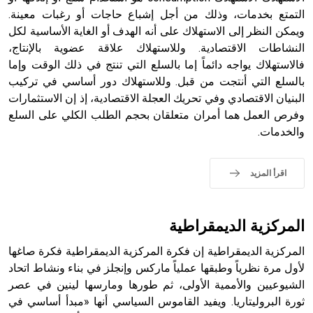
التمتع بخدمات، وذلك من أجل إشباع حاجات أو رغبات معينة.
ويمكن النظر إلى الاستهلاك على أنه الهدف أو الغاية الأساسية لكل
- هل تعلم أن أبجر Abgar اسم معروف جيداً يعود إلى عدد من
الملوك الذين حكموا مدينة إديسا (الرها) من أبجر الأول وحتى
النشاطات الاقتصادية. وللاستهلاك علاقة عضوية بالإنتاج،
التاسع، وهم ينتسبون إلى أسرة أوسروين
فالاستهلاك يواجه دائماً إما بالسلع التي تنتج في ذلك الوقت وإما
بالسلع التي أنتجت من قبل. وللاستهلاك دور أساسي في تركيب
البنيان الاقتصادي وفي تحريك العجلة الاقتصادية، إذ إن الاستثمارات
وفرص العمل هما أمران متعلقان بحجم الطلب الكلي على السلع
والخدمات.
- هل تعلم أن الأبجدية الكنعانية تتألف من /22/ علامة كتابية
sign تكتب منفصلة غير متصلة، وتعتمد المبدأ الأكوروفوني،
حيث تقتصر القيمة الصوتية للعلامة الك
اقرأ المزيد
المركزية الديمقراطية
المركزية الديمقراطية إن فكرة المركزية الديمقراطية فكرة صاغها
لأول مرة نظرياً وطبقها عملياً ماركس وإنجلز في بناء ونشاط اتحاد
الشيوعيين والأممية الأولى، ثم طورها ومارسها لينين في عصر
ثورة البروليتاريا. ويفيد القاموس السياسي أنها «مبدأ أساسي في