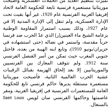
تميزت بتنظيم العديد من الحملات العسكرية وأصبحت
موريتانيا مستعمرة فرنسية تابعة للحكومة العامة لاتحاد
إفريقيا الغربية الفرنسية عام 1920، غير أنها بقيت تحت
الإدارة العسكرية، ولم تنقل إلى الإدارة المدنية إلا في
عام 1927، وذلك بسبب استمرار المقاومة الوطنية
بزعامة الشيخ ماء العينين[ر] الذي عدّ الحرب ضد فرنسا
حرباً مقدسة، واستمر في نضاله (حتى استشهاده في
حزيران/يونيو 1910)، وتابع ابنه الهيبة من بعده، فاحتل
جنوبي المغرب حيث تمكن من أسر القنصل الفرنسي
سنة 1912. ولم تتوقف المعارك بين الفرنسيين
والموريتانيين إلا بعد إلحاق الهزيمة بقبائل الرقيبات
عشية الحرب العالمية الثانية، فأصبحت موريتانيا
مستعمرة مستقلة يديرها حاكم فرنسي تابع للحكومة
العامة للمستعمرات الفرنسية في إفريقيا الغربية، ومقر
عاصمتها وحاكمها الفرنسي سان لويس
Saint Louis
بالسنغال.