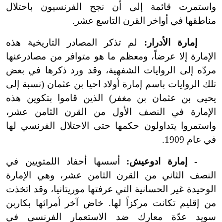
واستمرت قائمة إلى أن نجح الفرنسيون باحتلال
مناطقها في أواخر القرن التاسع عشر.
إمارة الأدرار:
لم تذكر المصادر التاريخية هذه
الإمارة إلا عرضاً، ومعظم ما هو متوافر من مصادرعنها
مردّه إلى الروايات الشفهية، وقد ورد ذكرها في بعض
تلك الروايات باسم إمارة أولاد احيا بن عثمان (نسبة إلى
يحيى بن عثمان بن مغفر) الذين قاموا بتكوين هذه
الإمارة في النصف الأول من القرن الثامن عشر،
واستمروا يتداولون حكمها حتى الاحتلال الفرنسي لها
في عام 1909.
- إمارة ادوعيش:
أسسها أحفاد اللمتويين في
النصف الثاني من القرن الثامن عشر، وهي الإمارة
الوحيدة غير الحسانية التي عرفتها موريتانيا، وقد اتخذت
من إقليم تكانت مركزاً لها. خاض آخر أمرائها بكاربن
سويد عدّة معارك ضد الاستعمار الفرنسي في