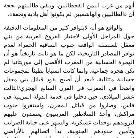
أنهم من عرب اليمن القحطانيين، وينفي طالبيتهم بحجة
أن «الطالبيين والهاشميين لم يكونوا أهل بادية ونجعة».
والواقع هو أنه لايتوافر كثير من المعلومات الدقيقة
حول المراحل الأولى لاجتياز الفروع الغربية من بني
معقل للمنطقة الواقعة جنوب الساقية الحمراء لعدم
توافر المصادر التاريخية، لكن ما هو ثابت تاريخياً هو أن
الهجرة الحسانية من المغرب الأقصى إلى موريتانيا لم
تكن هجرة جماعية. وإنما كانت انسياباً بطيئاً لمجموعات
حسانية متتالية، فبعد أن أصبح نفوذ قبائل بني معقل
واضحاً في المغرب في القرن السابع الهجري/الثالث
عشر الميلادي، حين دخلوا في خدمة الدولة المرينية في
فاس، وصاروا من قبائل المخزن، واستقروا جنوب
مراكش، وأخذ السلاطين المرينيون يعتمدون عليهم
لتزويدهم بوحدات عسكرية، والسهر على جباية الضرائب
وتأمين حدودهم الجنوبية، بدأ اتصالهم بالأراضي