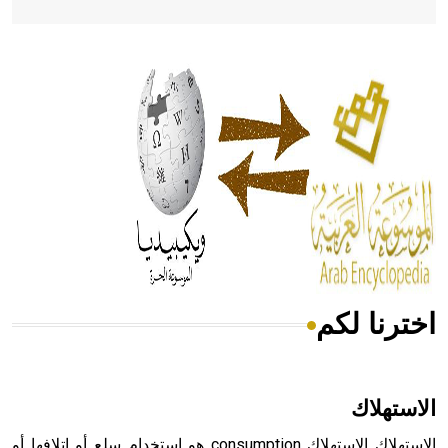
- هل تعلم أن أبقراط كتب في الطب أربعة مؤلفات هي:
الحكم، الأدلة، تنظيم التغذية، ورسالته في جروح الرأس. ويعود
له الفضل بأنه حرر الطب من الدين والفلسفة.
- هل تعلم أن المرجان إفراز حيواني يتكون في البحر ويتركب
من مادة كربونات الكلسيوم، وهو أحمر أو شديد الحمرة وهو
أجود أنواعه، ويمتاز بكبر الحجم ويسمى الش
اخترنا لكم
هل تعلم أن الأبسيد كلمة فرنسية اللفظ تم اعتمادها مصطلحاً
أثرياً يستخدم في العمارة عموماً وفي العمارة الدينية الخاصة
بالكنائس خصوصاً، وفي الإنكليزية أب
الاستهلاك
الاستهلاك الاستهلاك consumption هو استخدام سلع أو إتلافها أو