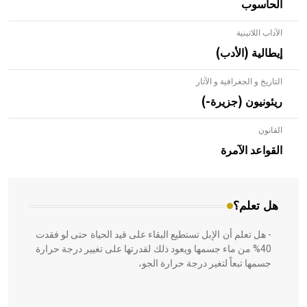
الحاسوب
الآداب اللاتينية
إيطالية (الأدب)
التاريخ و الجغرافية و الآثار
ريئونيون (جزيرة-)
القانون
- هل تعلم أن الأبلق نوع من الفنون الهندسية التي ارتبطت
بالعمارة الإسلامية في بلاد الشام ومصر خاصة، حيث يحرص
القواعد الآمرة
المعمار على بناء مداميكه وخاصة في الواجهات
هل تعلم؟
- هل تعلم أن الإبل تستطيع البقاء على قيد الحياة حتى لو فقدت
40% من ماء جسمها ويعود ذلك لقدرتها على تغيير درجة حرارة
جسمها تبعاً لتغير درجة حرارة الجو،