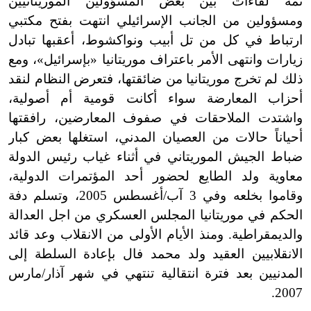
ثمة لقاءات بين بعض المسؤولين الموريتانيين
ومسؤولين من الجانب الإسرائيلي انتهت بفتح مكتبي
ارتباط في كل من تل أبيب ونواكشوط، أعقبها تبادل
زيارات وانتهى الأمر باعتراف موريتانيا «بإسرائيل»، ومع
ذلك لم تخرج موريتانيا من ضائقتها، فتعرض النظام لنقد
أحزاب المعارضة سواء أكانت قومية أم أصولية،
واشتدت الملاحقات في صفوف المعارضين، رافقتها
أحياناً حالات من العصيان المدني، استغلها بعض كبار
ضباط الجيش الموريتاني في أثناء غياب رئيس الدولة
معاوية ولد الطايع لحضور أحد المؤتمرات الدولية،
وقاموا بخلعه وفي 3 آب/أغسطس 2005، وتسلم دفة
الحكم في موريتانيا المجلس العسكري من اجل العدالة
والديمقراطية. ومنذ الأيام الأولى من الانقلاب وعد قائد
الانقلابيين العقيد ولد محمد فال بإعادة السلطة إلى
المدنيين بعد فترة انتقالية تنتهي في شهر آذار/مارس
2007.