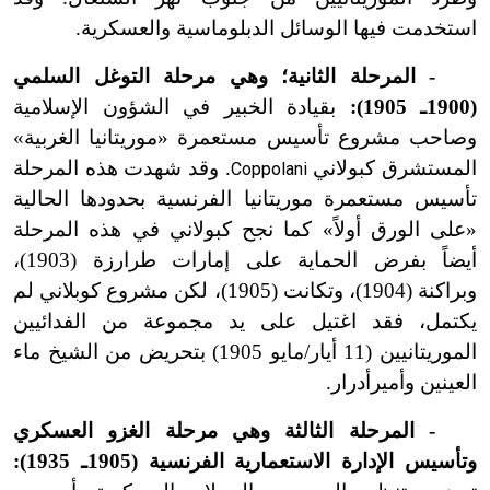
استخدمت فيها الوسائل الدبلوماسية والعسكرية.
- المرحلة الثانية؛ وهي مرحلة التوغل السلمي
(1900ـ 1905):
بقيادة الخبير في الشؤون الإسلامية
وصاحب مشروع تأسيس مستعمرة «موريتانيا الغربية»
المستشرق كبولاني
. وقد شهدت هذه المرحلة
Coppolani
تأسيس مستعمرة موريتانيا الفرنسية بحدودها الحالية
«على الورق أولاً» كما نجح كبولاني في هذه المرحلة
أيضاً بفرض الحماية على إمارات طرارزة (1903)،
وبراكنة (1904)، وتكانت (1905)، لكن مشروع كوبلاني لم
يكتمل، فقد اغتيل على يد مجموعة من الفدائيين
الموريتانيين (11 أيار/مايو 1905) بتحريض من الشيخ ماء
العينين وأميرأدرار.
- المرحلة الثالثة وهي مرحلة الغزو العسكري
وتأسيس الإدارة الاستعمارية الفرنسية (1905ـ 1935):