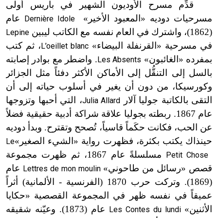
قدِّم مسرح الأوديون الشهير في باريس أولى
مسرحيات دوديه «المعبود الأخير»
عام
Dernière Idole
(1862)
، واشترك في العام نفسه مع الكاتب ليبين
Lepine
في مسرحية «القرنفلة البيضاء»
، ثم كتب
L’oeillet blanc
بمفرده «الغائبون»
. واضطر مع بوادر إصابته
Les Absents
بالسل إلى التنقُّل إلى الأماكن الأكثر دفئاً مثل الجزائر
وكورسيكا، من دون أن يغير في أسلوب حياته إلى أن
التقى بالكاتبة جوليا آلار
، التي أحبها وتزوجها
Julia Allard
عام 1867. ربطته بجوليا علاقة شراكة أدبية حقيقية فضلاً
عن الحب، فكانت حكَماً قاسياً، تُصحح وتقترح. وبدأ دوديه
حينذاك يكتب بكثرة، فظهرت رواية «الشيء الصغير»
Le
مسلسلةً عام 1867، ثم ظهرت مجموعة
Petit Chose
قصص «رسائل من طاحوني»
عام
Lettres de mon moulin
(1869)
. وتركت حرب 1870 (الفرنسية
-
الألمانية) أثراً
عميقاً في نفسه ظهر في المجموعة القصصية «حكايا
ا
لأ
ثنين»
عام (1873)
. وعيّنه شقيقه
Les Contes du lundi