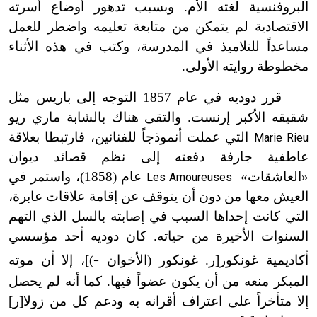
البروفنسية لغته الأم. وبسبب تدهور أوضاع أسرته
الاقتصادية لم يتمكن من متابعة تعليمه واضطر للعمل
مساعداً للتلاميذ في المدرسة، وكتب في هذه الأثناء
مخطوطة روايته الأولى.
قرر دوديه في عام 1857 التوجه إلى باريس مثل
شقيقه الأكبر إرنست. والتقى هناك بالشابة ماري ريو
التي عملت أنموذجاً للفنانين، فارتبطا بعلاقة
Marie Rieu
عاطفية جارفة دفعته إلى نظم قصائد ديوان
«العاشقات»
عام (1858)
، واستمر في
Les Amoureuses
العيش معها من دون أن يتوقف عن إقامة علاقات عابرة،
التي كانت إحداها السبب في إصابته بالسل الذي التهم
السنوات الأخيرة من حياته. كان دوديه أحد مؤسسي
-
أكاديمية غونكور[ر. غونكور (الأخوان
)]، إلا أن موته
المبكر منعه من أن يكون عضواً فيها. كما أنه لم يحصل
إلا متأخراً على اعتراف أقرانه به ودعم كل من زولا[ر]