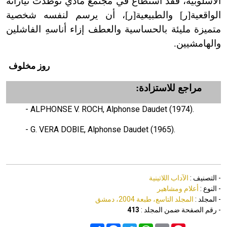
الأسلوبية، فقد استطاع في مجتمع مادي توطدت تياراته
الواقعية[ر] والطبيعية[ر]، أن يرسم لنفسه شخصية
متميزة مليئة بالحساسية والعطف إزاء أناسهِ الفاشلين
والهامشيين.
روز مخلوف
مراجع للاستزادة:
- ALPHONSE V. ROCH, Alphonse Daudet (1974).
- G. VERA DOBIE, Alphonse Daudet (1965).
- التصنيف :
الآداب اللاتينية
- النوع :
أعلام ومشاهير
- المجلد :
المجلد التاسع، طبعة 2004، دمشق
- رقم الصفحة ضمن المجلد :
413