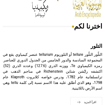
من مادة كربونات الكلسيوم، وهو أحمر أو شديد الحمرة وهو
أجود أنواعه، ويمتاز بكبر الحجم ويسمى الش
اخترنا لكم
هل تعلم أن الأبسيد كلمة فرنسية اللفظ تم اعتمادها مصطلحاً
أثرياً يستخدم في العمارة عموماً وفي العمارة الدينية الخاصة
بالكنائس خصوصاً، وفي الإنكليزية أب
التلور
التلّور التلّور tellure أو التلوريوم tellurium عنصر كيمياوي يقع في
المجموعة السادسة والدور الخامس من الجدول الدوري للعناصر.
رمزه الكيمياوي Te، ووزنه الذري (127.6) وعدده الذري (52).
- هل تعلم أن أبجر Abgar اسم معروف جيداً يعود إلى عدد من
الملوك الذين حكموا مدينة إديسا (الرها) من أبجر الأول وحتى
اكتشفه رايْشن شتاين Richenstein في مناجم الذهب في
التاسع، وهم ينتسبون إلى أسرة أوسروين
ترانسلفانية عام 1782، ودرس خواصه كلابروت Klaproth عام
1798، وهو الذي أطلق عليه هذا الاسم نسبة إلى كلمة tellu وهي
اسم الأرض باللاتينية.
- هل تعلم أن الأبجدية الكنعانية تتألف من /22/ علامة كتابية
اقرأ المزيد