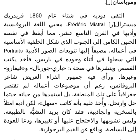
وموباسان[ر].
التقى دوديه في شتاء عام 1860 فريدريك
ميسترال[ر]
، محيي اللغة البروفنسية
Frédéric Mistral
وأدبها في القرن التاسع عشر، مما أيقظ في نفسه
الحنين الكامن إلى الجنوب الذي شكل الخلفية الأساسية
في أعماله، مضيفاً إليها تنويعات الصور الأدبية
Portraits
التي سجلها في أثناء وجوده في باريس، فأخذ يكتب
القصص وينشرها في صحف: «باري-جورنال» و«فيغارو»
وغيرها. ورأى فيه جمهور القراء العريض شاعر
البروفانس، رغم أن موضوعات أعماله لم تقتصر
جغرافياً على تلك المنطقة، بل استمدها من حياته حيثما
حل وارتحل. وأُخذ عليه بأنه كاتب «سهل»، لكن أدبه امتلأ
بالسخرية والجاذبية، فقد كان يريد التشبُّه بالطبيعة،
وليس تشويهها والاحتجاج عليها أو تغييرها، ودعا للعودة
إلى البساطة، ودافع عن القيم البرجوازية.