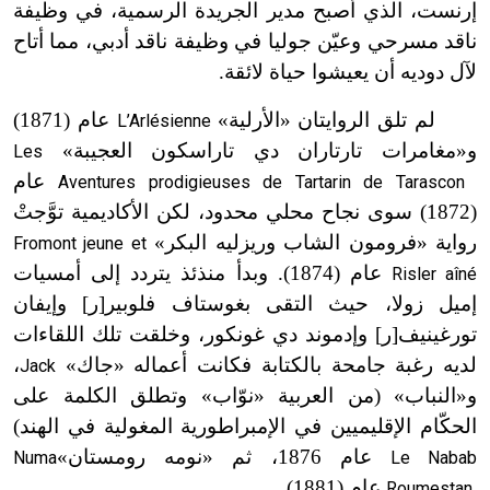
إرنست، الذي أصبح مدير الجريدة الرسمية، في وظيفة
ناقد مسرحي وعيّن جوليا في وظيفة ناقد أدبي، مما أتاح
لآل دوديه أن يعيشوا حياة لائقة.
لم تلق الروايتان «الأرلية»
عام (1871)
L’Arlésienne
و«مغامرات تارتاران دي تاراسكون العجيبة»
Les
عام
Aventures prodigieuses de Tartarin de Tarascon
(1872)
سوى نجاح محلي محدود، لكن الأكاديمية توَّجتْ
رواية «فرومون الشاب وريزليه البكر»
Fromont jeune et
عام (1874)
. وبدأ منذئذ يتردد إلى أمسيات
Risler aîné
إميل زولا، حيث التقى بغوستاف فلوبير[ر] وإيفان
تورغينيف[ر] وإدموند دي غونكور، وخلقت تلك اللقاءات
لديه رغبة جامحة بالكتابة فكانت أعماله «جاك»
،
Jack
و«النباب» (من العربية «نوّاب» وتطلق الكلمة على
الحكّام الإقليميين في الإمبراطورية المغولية في الهند)
عام 1876، ثم «نومه رومستان»
Numa
Le Nabab
عام (1881)
.
Roumestan