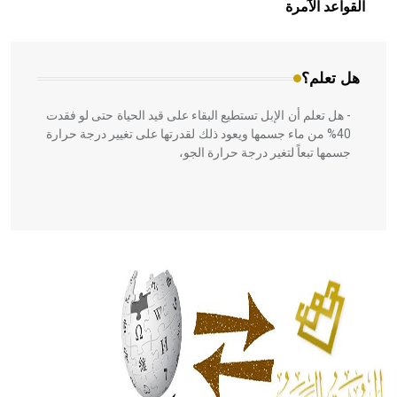
بالعمارة الإسلامية في بلاد الشام ومصر خاصة، حيث يحرص
القواعد الآمرة
المعمار على بناء مداميكه وخاصة في الواجهات
هل تعلم؟
- هل تعلم أن الإبل تستطيع البقاء على قيد الحياة حتى لو فقدت
40% من ماء جسمها ويعود ذلك لقدرتها على تغيير درجة حرارة
جسمها تبعاً لتغير درجة حرارة الجو،
- هل تعلم أن أبقراط كتب في الطب أربعة مؤلفات هي:
الحكم، الأدلة، تنظيم التغذية، ورسالته في جروح الرأس. ويعود
له الفضل بأنه حرر الطب من الدين والفلسفة.
- هل تعلم أن المرجان إفراز حيواني يتكون في البحر ويتركب