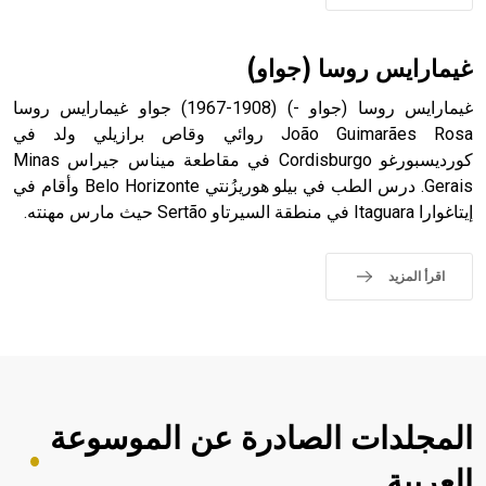
sign تكتب منفصلة غير متصلة، وتعتمد المبدأ الأكوروفوني،
حيث تقتصر القيمة الصوتية للعلامة الك
غيمارايس روسا (جواو)
غيمارايس روسا (جواو -) (1908-1967) جواو غيمارايس روسا
João Guimarães Rosa روائي وقاص برازيلي ولد في
كورديسبورغو Cordisburgo في مقاطعة ميناس جيراس Minas
Gerais. درس الطب في بيلو هوريزُنتي Belo Horizonte وأقام في
إيتاغوارا Itaguara في منطقة السيرتاو Sertão حيث مارس مهنته.
اقرأ المزيد
المجلدات الصادرة عن الموسوعة
العربية