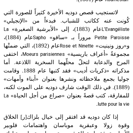
لا
تستجيب قصص دوديه الأخيرة كثيراً للصورة التي
كُونت عنه ككاتب للشباب. فبدءاً من «الإنجيلي»
عام (1883)
، إلى «الأبرشية الصغيرة»
La
L’Evangéliste
مروراً بـ «سافو»
عام (1884)
،
Sapho
Petite Paroisse
و«روز ونينيت»
عام (1892)
، التي ضمتْها
Rose et Ninette
مجموعةُ «أعراف باريسية»
، اختفى
Moeurs parisiennes
المرح والدعابة لتحلّ
محلّهما
السخرية اللاذعة. أما
مذكراته «ذكريات أديب» فقد كتبها عام 1888. وقامت
جوليا بجمع ملاحظاته ونشرها بعنوان «أبناء وأمهات»
(1889). في ذلك الوقت شارف دوديه على الموت لكنه،
للمفارقة، كتب قصةً بعنوان «صراع من أجل الحياة»
La
.
lutte pour la vie
إذا كان دوديه قد افتقر إلى خيال بلزاك[ر] الخلاق
وقوة زولا وعبقرية موباسان واهتمامات فلوبير