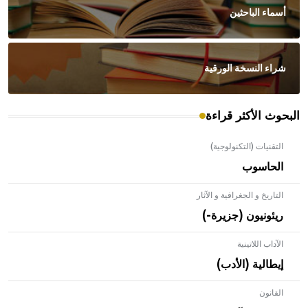
أسماء الباحثين
شراء النسخة الورقية
البحوث الأكثر قراءة
التقنيات (التكنولوجية)
الحاسوب
التاريخ و الجغرافية و الآثار
ريئونيون (جزيرة-)
الآداب اللاتينية
إيطالية (الأدب)
القانون
- هل تعلم أن الأبلق نوع من الفنون الهندسية التي ارتبطت