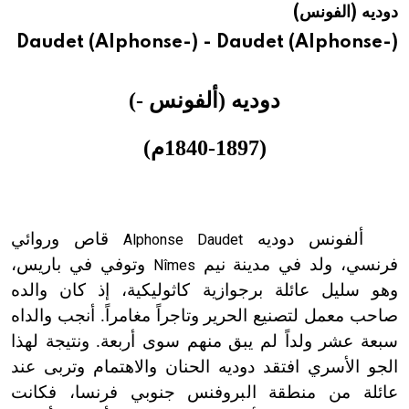
دوديه (الفونس)
هيئة الموسوعة العربية تطلق موسوعات جديدة في عام 2026
Daudet (Alphonse-) - Daudet (Alphonse-)
دوديه (ألفونس
-
)
(1840-1897
م
)
ألفونس دوديه
قاص وروائي
Alphonse Daudet
فرنسي، ولد في مدينة نيم
وتوفي في باريس،
Nîmes
وهو سليل عائلة برجوازية كاثوليكية، إذ كان والده
صاحب معمل لتصنيع الحرير وتاجراً مغامراً. أنجب والداه
سبعة عشر ولداً لم يبق منهم سوى أربعة. ونتيجة لهذا
الجو الأسري افتقد دوديه الحنان والاهتمام وتربى عند
عائلة من منطقة البروفنس جنوبي فرنسا، فكانت