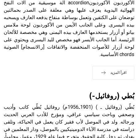
الأكورديون الأكورديونaccordion آلة موسيقية من آلات النفخ
الهوائية اليدوية يعزف عليها وهي معلقة على الصدر بحمالتين
توضعان على الكتفين وتعمل بوساطة منفاخ يدفعه العازف ويسحبه
- هل تعلم أن أبجر Abgar اسم معروف جيداً يعود إلى عدد من
الملوك الذين حكموا مدينة إديسا (الرها) من أبجر الأول وحتى
بيده اليسرى. وعلى الجانب الأيمن من الأكورديون لوحة ملامس
التاسع، وهم ينتسبون إلى أسرة أوسروين
بيانو أو أزرار يستخدمها العازف بيده اليمنى وهي مخصصة للألحان
الرئيسة. أما الجانب الأيسر فهو مخصص لليد اليسرى ويحتوي على
لوحة أزرار للأصوات المنخفضة والاتفاقات [ر.الانسجام] الصوتية
chords الأساسية.
- هل تعلم أن الأبجدية الكنعانية تتألف من /22/ علامة كتابية
sign تكتب منفصلة غير متصلة، وتعتمد المبدأ الأكوروفوني،
اقرأ المزيد
حيث تقتصر القيمة الصوتية للعلامة الك
بُطي (روفائيل-)
بُطّي (روفائيل ـ ) (1901ـ1956م) روفائيل بُطّي كاتب وأديب
وصحفي وباحث سياسي عراقي، ومؤرخ للأدب العربي الحديث
ورجاله. ولد في الموصل لأب فقير كان يعمل في الحياكة، وتلقى
دراسته في مدرسة الآباء الدومينيكيين بالموصل، ودار المعلمين في
بغداد، ثم دخل كلية الحقوق وتخرج فيها عام 1929، وعمل محامياً،