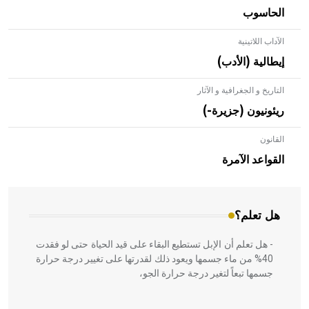
الحاسوب
الآداب اللاتينية
إيطالية (الأدب)
التاريخ و الجغرافية و الآثار
ريئونيون (جزيرة-)
القانون
- هل تعلم أن الأبلق نوع من الفنون الهندسية التي ارتبطت
بالعمارة الإسلامية في بلاد الشام ومصر خاصة، حيث يحرص
القواعد الآمرة
المعمار على بناء مداميكه وخاصة في الواجهات
هل تعلم؟
- هل تعلم أن الإبل تستطيع البقاء على قيد الحياة حتى لو فقدت
40% من ماء جسمها ويعود ذلك لقدرتها على تغيير درجة حرارة
جسمها تبعاً لتغير درجة حرارة الجو،