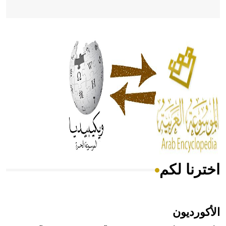
- هل تعلم أن أبقراط كتب في الطب أربعة مؤلفات هي:
الحكم، الأدلة، تنظيم التغذية، ورسالته في جروح الرأس. ويعود
له الفضل بأنه حرر الطب من الدين والفلسفة.
- هل تعلم أن المرجان إفراز حيواني يتكون في البحر ويتركب
من مادة كربونات الكلسيوم، وهو أحمر أو شديد الحمرة وهو
أجود أنواعه، ويمتاز بكبر الحجم ويسمى الش
اخترنا لكم
هل تعلم أن الأبسيد كلمة فرنسية اللفظ تم اعتمادها مصطلحاً
أثرياً يستخدم في العمارة عموماً وفي العمارة الدينية الخاصة
بالكنائس خصوصاً، وفي الإنكليزية أب
الأكورديون