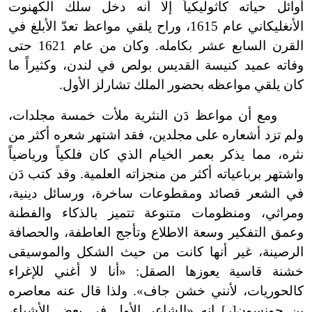
أوائل حياته كاثوليكياً إلا أنه دخل سلك الكهنوت
الأنغليكاني عام 1615، وراح يلقي مواعظ تعدّ الأبلغ في
القرن السابع عشر بكامله. وكان من عام 1621 حتى
وفاته عميد كنيسة القديس بولص في لندن، وكثيراً ما
كان يلقي مواعظه بحضور الملك تشارلز الأول.
ومع أن مواعظ دَن النثرية ملأت خمسة مجلدات،
ولم تزد أشعاره على مجلدين، فقد اشتهر شعره أكثر من
نثره، مما يذكر بعمر الخيام الذي كان فلكياً ورياضياً
واشتهر برباعياته أكثر من منجزاته العلمية. وقد كتب دَن
في الشعر قصائد ومقطوعات ساخرة، ورسائل دينية،
ومراثي، ومنظومات متنوعة تتميز بالذكاء والفطنة
وعمق التفكير وسعة الاطلاع وتأجج العاطفة، والحصافة
الرصينة، غير أنها كانت من حيث الشكل والموسيقى
خشنة قاسية يعوزها الصقل: «أنا لا أغني للإغراء
كالحوريات، لأنني خشن جاف». ولذا قال عنه معاصره
بِن جونسون[ر] إنه «الشاعر الأول في بعض الأشياء،