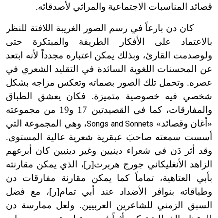
قصائد المناسبات الاجتماعية والمراثي لأصدقائه.
كان دن بارعاً في رسم الصور الغريبة اللافتة للنظر
بالاعتماد على الأفكار الطريفة والمبتكرة حتى
ولو
صدمت القارئ، وبذلك يمكن اعتباره مجدداً لأنه ابتعد
عن المحسنات اللغوية السائدة في التقليد الشعري في
عصره. وتحمل تلك الصور بصماته وتعكس مزاجه بشكل
شخصي فيه خصوصية متميزة. فكان يعشق الطباق
والمفارقات، كما في القصيدتين 17 و19 من مجموعته
«أغان وقصائد»
، وهي المجموعة التي
Songs and Sonnets
أسست سمعته صاحبَ عبقرية شعرية عالية المستوى.
وقد أثر دَن في شعراء دينيين وغير دينيين كان أبرعهم
الزاهد الأنغليكاني جورج هربرت[ر]، الذي يمكن مقارنته
بأبي العتاهية، تماماً كما يمكن مقارنة مفارقات دن
وطباقاته بنوافر الأضداد عند أبي تمام[ر]، مع فضل
السبق الزمني للشاعرين العربيين. ولعل ممارسة دن