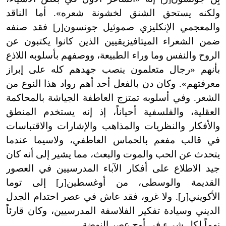
ولكنه يستحق الشنق لخشونة شعره». أما الناقد
والمعجمي الإنكليزي صموئيل جونسون[ر] فقد صنفه
ضمن الشعراء الميتافيزيقيين الذين كانوا يكتبون عن
الروح والنفس وما وراء الطبيعة، ووصفهم بأسلوبه اللاذع
بأنهم «رجال متعلمون ينصب جهدهم كله على إبراز
معرفتهم». وكان دن بالفعل أحد أهم رواد هذا النوع من
الشعر. وفي أسلوبه تمتزج العاطفة الجياشة بالمحاكمة
العقلية، والفلسفية أحياناً، إذ إنه يستخدم المنطق
والأفكار والنظريات والمذاهب والإشارات والاقتباسات
في قالب مفعم بالحماس العاطفي، ولاسيما عندما
يتحدث عن الحب والموت والبعث، مما يشير إلى أنه كان
جيد الاطلاع على أفكار الآباء المدرسيين في العصور
القديمة والوسطى، من أوغسطين[ر] إلى توما
الأكويني[ر]. ولا غرو، فقد عاش في عصر احتدام الجدل
الديني وسيادة تفكير الفلاسفة المدرسيين، وكان قارئاً
نهماً لكل شيء في أوج عصر النهضة.