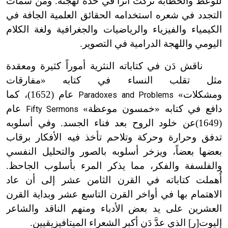
للوعظ والخطابة تركت أثراً في حدة لهجته. ومن سمات
التجدد في شعره استخدامه الحقائق العلمية الجافة في
الكيمياء والفيزياء والرياضيات والجغرافية ولغة الكلام
اليومي واللهجة الدرامية في التصوير.
ناقش دَن في كتاباته النثرية أموراً كثيرة ومعقدة
مثل تقلب النساء في كتابه «مفارقات
ومشكلات»
عام (1652)
، كما
Paradoxes and Problems
دافع في كتابه «خمسون موعظة»
عام
Fifty Sermons
(1649)
عن خلود الروح بعد فناء الجسد. وفي أسلوبه
تدفق وحرارة وحركة وتلاحم تأخذ فيه الأفكار برقاب
بعضها بعضاً، ويزخر أسلوبه بالصور والتحليل النفسي
والفلسفة والفكر، مما يذكر المرء بأسلوب الجاحظ.
أُهملت كتاباته في القرن الثامن عشر إلى أن عاد
الاهتمام بها في أواخر القرن التاسع عشر وبداية القرن
العشرين على يد بعض الأدباء ومنهم الناقد والشاعر
إليوت[ر] الذي عدَّ دَن أكبر الشعراء الميتافيزيقيين.