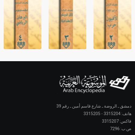
دمشق ـ الروضة ـ شارع قاسم أمين ـ رقم 39
هاتف: 3315204 - 3315205
فاكس: 3315207
ص.ب: 7296