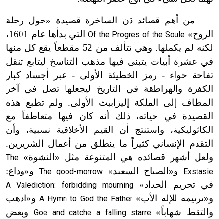
من أهم قصائد دَن الساخرة قصيدة «حول رحلة
الروح»
التي بدأها عام 1601،
Of the Progres of the Soule
لكنه لم يكملها. وهي تتألف من 52 مقطعاً يقع كل منها
في عشرة أبيات يتبنى فيها مذهب التناسخ ليتابع تنقل
تفاحة حواء
-
رمز الخطيئة الأولى
-
عبر أجساد كبار
الكفرة والهراطقة في التاريخ ليجعلها تصل في آخر
المطاف إلى الملكة إليزابيث الأولى. ولم تطبع هذه
القصيدة في حياته، ذلك أنه كان فيها متعاطفاً مع
الكاثوليكية، واستنتج أن القيم الأخلاقية نسبية، وأن
التقدم الإنساني كثيراً ما ينطلق من أعمال الشريرين.
ولعل أشهر قصائده هي المتنوعة مثل «النشوة»
The
و«الصباح السعيد»
و«وداع:
The good-morrow
Exstasie
في تحريم الحداد»
A Valediction: forbidding mourning
و«ترنيمة للإله الأب»
و«اذهب
A Hymn to God the Father
والتقط شهاباً»
وبعض
Goe and catche a falling starre