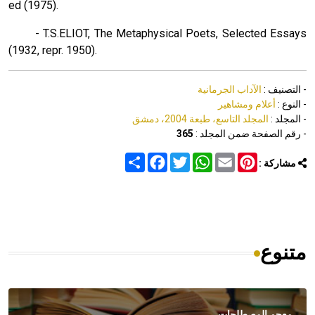
ed (1975).
- T.S.ELIOT, The Metaphysical Poets, Selected Essays
(1932, repr. 1950).
- التصنيف :
الآداب الجرمانية
- النوع :
أعلام ومشاهير
- المجلد :
المجلد التاسع، طبعة 2004، دمشق
- رقم الصفحة ضمن المجلد :
365
Share
Facebook
Twitter
WhatsApp
Email
Pinterest
مشاركة :
متنوع
معجم المصطلحات