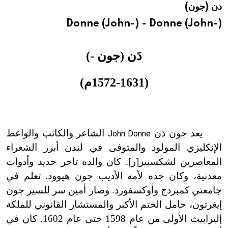
دن (جون)
هيئة الموسوعة العربية تطلق موسوعات جديدة في عام 2026
Donne (John-) - Donne (John-)
دَن (جون
-
)
(1572
1631
-
م
)
يعد جون دَن
الشاعر والكاتب والواعظ
John Donne
الإنكليزي المولود والمتوفى في لندن أبرز الشعراء
المعاصرين لشكسبير[ر]. كان والده تاجر حديد وأدوات
معدنية، وكان جده لأمه الأديب جون هيوود. تعلم في
جامعتي كمبردج وأوكسفورد. وصار أمين سر للسير جون
إيغرتون، حامل الختم الأكبر والمستشار القانوني للملكة
إليزابيث الأولى من عام 1598 حتى عام 1602. كان في