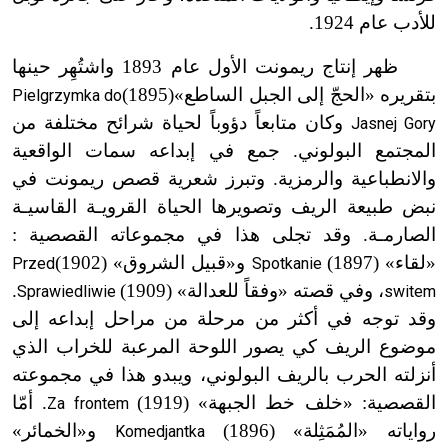
للأدب عام 1924.
ظهر إنتاج ريمونت الأول عام 1893 واشتُهِر حينها
بتقريره «الحجّ إلى الجبل الساطع»
(1895)
Pielgrzymka do
وكان متابعاً دؤوباً لحياة شرائح مختلفة من
Jasnej Gory
المجتمع البولوني. جمع في إبداعه سمات الواقعية
والانطباعية والرمزية. وتبرز شعرية قصص ريمونت في
نبض طبيعة الريف وتصويرها الحياة القروي
ـ
ة القاسي
ـ
ة
الصارم
ـ
ة. وقد تجلى هذا في مجموعاته القصصية :
«لقاء»
(1897)
و«قبيل الشروق»
(1902)
Przed
Spotkanie
، وفي قصته «وفقاً للعدالة»
(1909)
.
Sprawiedliwie
switem
وقد توجه في أكثر من مرحلة من مراحل إبداعه إلى
موضوع الريف كي يصور اللوحة المرعبة للخراب الذي
أنزلته الحرب بالريف البولوني، ويبدو هذا في مجموعته
القصصية: «خلف خط الجبهة»
(1919)
. أمّا
Za frontem
رواياته «المُمَثِلة»
(1896)
و«الخمائر»
Komedjantka