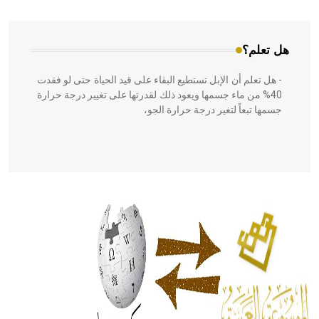
المعمار على بناء مداميكه وخاصة في الواجهات
هل تعلم؟
- هل تعلم أن الإبل تستطيع البقاء على قيد الحياة حتى لو فقدت
40% من ماء جسمها ويعود ذلك لقدرتها على تغيير درجة حرارة
جسمها تبعاً لتغير درجة حرارة الجو،
- هل تعلم أن أبقراط كتب في الطب أربعة مؤلفات هي:
الحكم، الأدلة، تنظيم التغذية، ورسالته في جروح الرأس. ويعود
له الفضل بأنه حرر الطب من الدين والفلسفة.
- هل تعلم أن المرجان إفراز حيواني يتكون في البحر ويتركب
من مادة كربونات الكلسيوم، وهو أحمر أو شديد الحمرة وهو