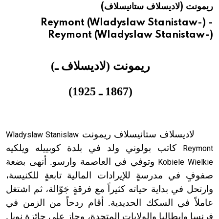
ريمونت (لاديسلاف ستانيسلاف)
هيئة الموسوعة العربية تطلق موسوعات جديدة في عام 2026
Reymont (Wladyslaw Stanistaw-) -
Reymont (Wladyslaw Stanistaw-)
ريمونت (لاديسلاف
ـ)
(1867 ـ 1925)
لاديسلاف ستانيسلاف ريمونت
Wladyslaw Stanislaw
كاتب بولوني ولد في بلدة كوبييله ويلكيه
Reymont
وتوفي في العاصمة وارسو. أنهى بضعة
Kobiele Wielkie
صفوفٍ في مدرسةٍ للإيرادات المالية تابعةٍ للكنيسة،
وارتحل في بداية حياته كثيراً مع فرقةٍ جَوّالة، ثم اشتغل
عاملاً في السكك الحديدية. أقام ردحاً من الزمن في
فرنسا وإيطاليا والولايات المتحدة، وحاز على جائزة نوبل