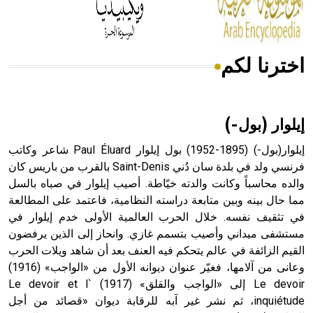
أجود أنواعه، ويمتاز بكبر الحجم ويسمى الش
اخترنا لكم
هل تعلم أن الأبسيد كلمة فرنسية اللفظ تم اعتمادها مصطلحاً
أثرياً يستخدم في العمارة عموماً وفي العمارة الدينية الخاصة
بالكنائس خصوصاً، وفي الإنكليزية أب
إيلوار (بول-)
إيلوار(بول-) (1895-1952) بول إيلوار Paul Éluard شاعر وكاتب
فرنسي ولد في بلدة سان دُني Saint-Denis بالقرب من باريس كان
والده محاسباً وكانت والدته خيّاطة. أصيب إيلوار في صباه بالسل
- هل تعلم أن أبجر Abgar اسم معروف جيداً يعود إلى عدد من
الملوك الذين حكموا مدينة إديسا (الرها) من أبجر الأول وحتى
مما حال بينه وبين متابعة دراسته النظامية، فاعتمد على المطالعة
التاسع، وهم ينتسبون إلى أسرة أوسروين
في تثقيف نفسه. خلال الحرب العالمية الأولى خدم إيلوار في
مستشفى ميداني وأصيب بتسمم غازي. وانحاز إلى الذين يرفضون
القيم الزائفة في عالم يتحكم فيه العنف بعد أن شاهد ويلات الحرب
وعانى من آلامها، فغيّر عنوان ديوانه الأول من «الواجب» (1916)
Le devoir إلى «الواجب والقلق» (1917) Le devoir et l`
- هل تعلم أن الأبجدية الكنعانية تتألف من /22/ علامة كتابية
inquiétude، ثم نشر غير آبه للرقابة ديوان «قصائد من أجل
sign تكتب منفصلة غير متصلة، وتعتمد المبدأ الأكوروفوني،