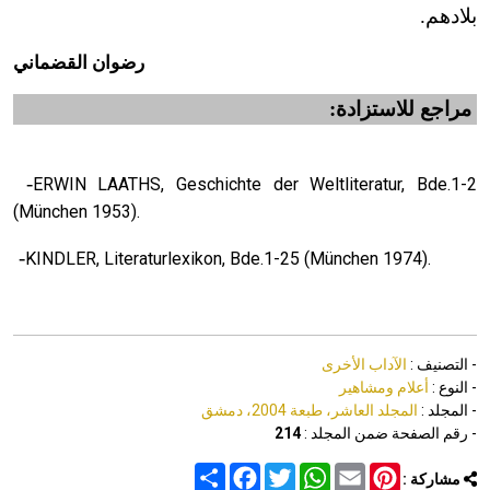
بلادهم.
رضوان القضماني
مراجع للاستزادة:
-
ERWIN LAATHS, Geschichte der Weltliteratur, Bde.1-2
(München 1953).
-
KINDLER, Literaturlexikon, Bde.1-25 (München 1974).
- التصنيف :
الآداب الأخرى
- النوع :
أعلام ومشاهير
- المجلد :
المجلد العاشر، طبعة 2004، دمشق
- رقم الصفحة ضمن المجلد :
214
Share
Facebook
Twitter
WhatsApp
Email
Pinterest
مشاركة :