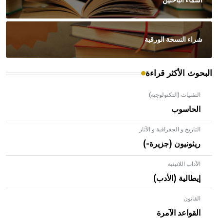
أسماء الباحثين
شراء النسخة الورقية
البحوث الأكثر قراءة
التقنيات (التكنولوجية)
الحاسوب
التاريخ و الجغرافية و الآثار
ريئونيون (جزيرة-)
الآداب اللاتينية
إيطالية (الأدب)
القانون
- هل تعلم أن الأبلق نوع من الفنون الهندسية التي ارتبطت
بالعمارة الإسلامية في بلاد الشام ومصر خاصة، حيث يحرص
القواعد الآمرة