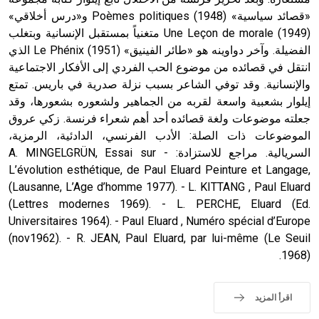
«قصائد سياسية» (1948) Poèmes politiques و«درس أخلاقي»
(1949) Une Leçon de morale متغنياً بمستقبل الإنسانية وبتغلب
الفضيلة. وآخر دواوينه هو «طائر الفينيق» (1951) Le Phénix الذي
انتقل في قصائده من موضوع الحب الفردي إلى الأفكار الاجتماعية
والإنسانية. وقد توفي الشاعر بسبب نزلة صدرية في باريس. تمتع
إيلوار بشعبية واسعة لقربه من الجماهير ولشعوره بشعورها، وقد
جعلته موضوعات ولغة قصائده أحد أهم شعراء فرنسة. زكي عروق
الموضوعات ذات الصلة: الأدب الفرنسي، الدادئية، الرمزية،
السريالية. مراجع للاستزادة: - A. MINGELGRÜN, Essai sur
L’évolution esthétique, de Paul Eluard Peinture et Langage,
(Lausanne, L’Age d’homme 1977). - L. KITTANG , Paul Eluard
(Lettres modernes 1969). - L. PERCHE, Eluard (Ed.
Universitaires 1964). - Paul Eluard , Numéro spécial d’Europe
(nov1962). - R. JEAN, Paul Eluard, par lui-même (Le Seuil
1968).
اقرأ المزيد