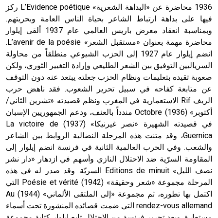
1936 محاضرة عن «البداهة الشعرية» L’Evidence poétique ركز
فيها على بداهة ارتباط الشاعر بحياة الناس العامة وبحريتهم.
وبمناسبة انعقاد معرض باريس العالمي عام 1937 ألقى إيلوار
محاضرة مهمة بعنوان «مستقبل الشعر» L’avenir de la poésie.
انضم إيلوار عام 1927 إلى الحزب الشيوعي منطلقاً من محاولة
السرياليين التوفيق بين الشعر الطليعي وإرادة التغيير الثوري، ولكن
صعوبة تقيده بتعليمات ونظام الحزب جعلته يبتعد عنه دون التوقف
عن متابعة كفاحه في سبيل تحرير الشعوب. فقد ناهض حرب
الريف Rif الاستعمارية في المغرب ونظم قصيدته «تشرين الثاني/
أكتوبر» (1936) Octobre مندداً بالعنف، ودعم الجمهوريين الإسبان
في قصيدته الشهيرة «نصر غيرنيكا» (1937) La victoire de
Guernica، وقد متنت هذه المرحلة النضالية الروابط بين الشاعر
والشعب. وفي الحرب العالمية الثانية في فرنسة انضم إيلوار إلى
المقاومة السرّية ضد الاحتلال النازي وأسهم في ازدهار «دار نشر
نصف الليل» Editions de minuit السريّة. وقد صدر له في هذه
المرحلة مجموعة «شعر وحقيقة» (1942) Poésie et vérité التي
اكتمل بها تطوره، ثم مجموعة «إلى الملتقى الألماني» (1944) Au
rendez-vous allemand التي ضمت قصائده المنشورة تحت أسماء
مستعارة. وبعد تحرير فرنسة من الاحتلال تابع إيلوار كتابة مجموعة