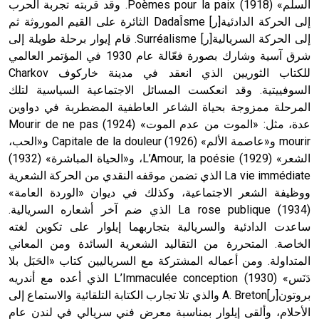
السلم» (1918) Poèmes pour la paix. وقد قربته تجربة الحرب
حيث تقتصر القيمة الصوتية للعلامة الك
إلى الحركة الدادئية[ر] DadaÎsme الثائرة على القيم الموروثة ثم
إلى الحركة السريالية[ر] Surréalisme. قام إيوار برحلة طويلة إلى
شرق آسية وشارك بصورة فعّالة عام 1930 في المؤتمر العالمي
للكتاب الثوريين الذي انعقد في مدينة خاركوف Charkov
السوفييتية. وقد انعكست المسائل الاجتماعية السياسية لتلك
المرحلة ممزوجة بحياة الشاعر العاطفية المضطربة في دواوين
عدة، مثل: «الموت من عدم الموت» (1924) Mourir de ne pas
mourir و«عاصمة الألم» (1926) Capitale de la douleur و«الحب،
الشعر» (1929) L’Amour, la poésie، و«الحياة المباشرة» (1932)
La vie immédiate الذي تضمن موقفه النقدي من الحركة الشعرية
ووظيفة الشعر الاجتماعية، وكذلك في ديوان «الوردة العامة»
(1934) La rose publique الذي ضم آخر أشعاره السريالية.
ساعدت الدادئية والسريالية بتجاربهما إيلوار على تكوين لغته
الخاصة. المتحررة من التقاليد الشعرية السائدة ومن المعاني
المتداولة. ومن أعماله المشتركة مع السرياليين كتاب «الحَبَل بلا
دَنَس» (1930) L’Immaculée conception الذي أعده مع أندريه
بروتون[ر]A. Breton والذي تلا تجارب الكتابة التلقائية والاستماع إلى
الأحلام، وألقى إيلوار بمناسبة معرض فني سريالي في لندن عام