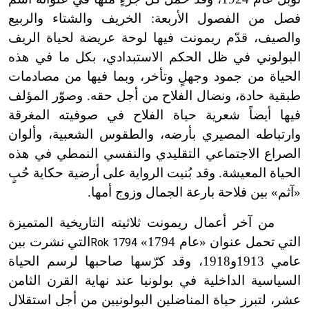
فصل من الفصول الأربعة: الخريف والشتاء والربيع
والصيف، قدّم ريمونت فيها لوحة عريضة لحياة الريف
البولوني في ظل الحكم الاستبدادي، بكل ما في هذه
الحياة من جمود وجهلٍ وتأخر، وبما فيها من مصادمات
طبقية حادة، ونضال الفلاح من أجل حقه. وصوّر المؤلف
فيها أيضاً شعرية حياة الفلاح في صوفيته المغرقة
وارتباطه المصيري بأرضه، والطقوس الشعبية، وألوان
الصراع الاجتماعي التقليدي والنفسي النمطي في هذه
الحياة المعيشة. وقد بُنيت الرواية على أرضية حكاية حُبٍ
«آثم» بين فلاحة بارعة الجمال وزوج أمها.
من آخر أعمال ريمونت ثلاثيته التاريخية المتميزة
التي تحمل عنوان «عام 1794»
التي نشرت بين
Rok 1794
عامي 1913و1918، وقد كرّسها صاحبها لرسم الحياة
السياسية الداخلية في بولونيا عند نهاية القرن الثامن
عشر، لتبرز حياة المناضلين البولونيين من أجل استقلال