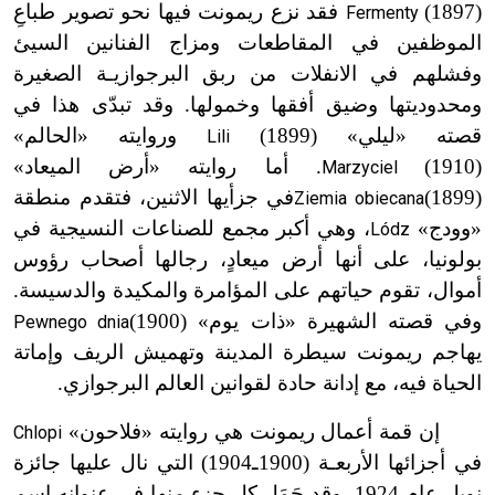
(1897)
فقد نزع ريمونت فيها نحو تصوير طباعِ
Fermenty
الموظفين في المقاطعات ومزاج الفنانين السيئ
وفشلهم في الانفلات من ربق البرجوازي
ـ
ة الصغيرة
ومحدوديته
ا وضيق أفقها وخمولها. وقد تبدّى هذا في
قصت
ه «ليلي»
(1899)
وروايته «الحالم»
Lili
(1910)
. أما روايته «أرض الميعاد»
Marzyciel
(1899)
في جزأيها الاثنين، فتقدم منطقة
Ziemia obiecana
«وودج»
، وهي أكبر مجمع للصناعات النسيجية في
Lódz
بولونيا، على أنها أرض ميعادٍ، رجالها أصحاب رؤوس
أموال، تقوم حياتهم على المؤامرة والمكيدة والدسيسة.
وفي قصته الشهيرة «ذات يوم»
(1900)
Pewnego dnia
يهاجم ريمونت سيطرة المدينة وتهميش الريف وإماتة
الحياة فيه، مع إدانة حادة لقوانين العالم البرجوازي.
إن قمة أعمال ريمونت هي روايته «فلاحون»
Chlopi
في أجزائها الأربعـة (1900ـ1904) التي نال عليها جائزة
نوبل عام 1924، وقد حَمَل كل جزءٍ منها في عنوانه اسم