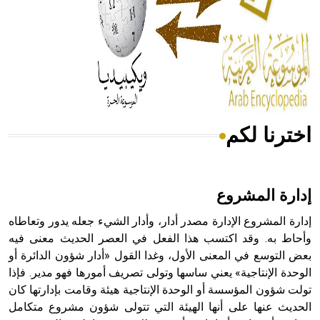
- هل تعلم أن المرجان إفراز حيواني يتكون في البحر ويتركب
من مادة كربونات الكلسيوم، وهو أحمر أو شديد الحمرة وهو
أجود أنواعه، ويمتاز بكبر الحجم ويسمى الش
اخترنا لكم
هل تعلم أن الأبسيد كلمة فرنسية اللفظ تم اعتمادها مصطلحاً
أثرياً يستخدم في العمارة عموماً وفي العمارة الدينية الخاصة
بالكنائس خصوصاً، وفي الإنكليزية أب
إدارة المشروع
إدارة المشروع الإدارة مصدر أدار، وأدار الشيء جعله يدور وتعاطاه
وأحاط به. وقد اكتسب هذا الفعل في العصر الحديث معنى فيه
بعض التوسع في المعنى الأول، وغدا القول «أدار شؤون الدائرة أو
- هل تعلم أن أبجر Abgar اسم معروف جيداً يعود إلى عدد من
الملوك الذين حكموا مدينة إديسا (الرها) من أبجر الأول وحتى
الوحدة الإنتاجية» يعني ساسها وتولى تصريف أمورها فهو مدير. فإذا
التاسع، وهم ينتسبون إلى أسرة أوسروين
تولت شؤون المؤسسة أو الوحدة الإنتاجية هيئة وقامت بإدارتها كان
الحديث عنها على أنها الهيئة التي تتولى شؤون مشروع متكامل