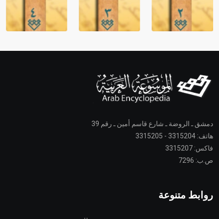
دمشق ـ الروضة ـ شارع قاسم أمين ـ رقم 39
هاتف: 3315204 - 3315205
فاكس: 3315207
ص.ب: 7296
روابط متنوعة