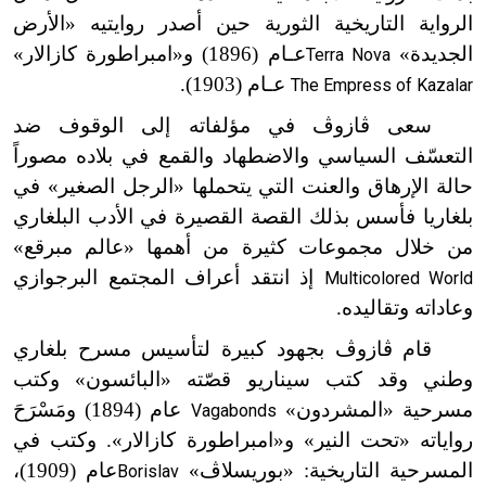
الرواية التاريخية الثورية حين أصدر روايتيه «الأرض
الجديدة»
عـام (1896) و«امبراطورة كازالار»
Terra Nova
عـام (1903).
The Empress of Kazalar
سعى ڤازوڤ في مؤلفاته إلى الوقوف ضد
التعسّف السياسي والاضطهاد والقمع في بلاده مصوراً
حالة الإرهاق والعنت التي يتحملها «الرجل الصغير» في
بلغاريا فأسس بذلك القصة القصيرة في الأدب البلغاري
من خلال مجموعات كثيرة من أهمها «عالم مبرقع»
إذ انتقد أعراف المجتمع البرجوازي
Multicolored World
وعاداته وتقاليده.
قام ڤازوڤ بجهود كبيرة لتأسيس مسرح بلغاري
وطني وقد كتب سيناريو قصّته «البائسون» وكتب
مسرحية «المشردون»
عام (1894) ومَسْرَحَ
Vagabonds
رواياته «تحت النير» و«امبراطورة كازالار». وكتب في
المسرحية التاريخية: «بوريسلاڤ»
عام (1909)،
Borislav