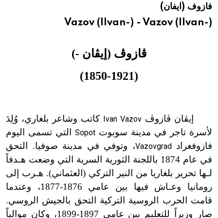
فازوف (ايفان)
هيئة الموسوعة العربية تطلق موسوعات جديدة في عام 2026
Vazov (IIvan-) - Vazov (IIvan-)
ڤازوڤ (إيڤان -)
(1850-1921)
إيڤان ڤازوڤ
كاتب وشاعر بلغاري، وُلِدَ
Ivan Vazov
لأسرة تاجر في مدينة سوبوت
التي تسمى اليوم
Sopot
فازوفغراد
، وتوفي في مدينة صوفيا. التحق
Vazovgrad
في عام 1874 باللجنة الثورية السرية التي وضعت هـدفاً
لـها تحرير بلغاريا من النير التركي (العثماني). هـرب إلى
رومانيا وعـاش فيها بين عامي 1876-1877، وعندما
قامت الحرب الروسية التركية التحق بالجيش الروسي.
صار وزيراً للتعليم بين عامي 1897-1899، وكان موالياً