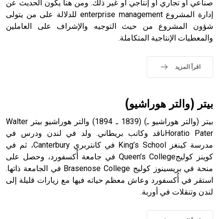
صناعي أو تجاري أو إنتاجي أو غير ذلك. ومن هنا يكون الحديث عن
إدارة المشروع enterprise management للدلالة على من يتولى
شؤون المشروع من حيث التوجيه والإشراف على العاملين
- هل تعلم أن الأبجدية الكنعانية تتألف من /22/ علامة كتابية
والمعطيات الإنتاجية المتكاملة.
sign تكتب منفصلة غير متصلة، وتعتمد المبدأ الأكوروفوني،
حيث تقتصر القيمة الصوتية للعلامة الك
اقرأ المزيد
بيتر (والتر هوراشيو)
بيتر (والتر هوراشيو ـ) (1839 ـ 1894) والتر هوراشيو بيتر Walter
Horatio Paterناقد وكاتب بريطاني. ولد في لندن ودرس في
مدرسة كينغز King’s School في كانتربري Canterbury، ثم في
كوينز كوليجQueen’s College في جامعة أُكسفورد، وحصل على
منحة في بريسينوز كوليج Brasenose College في الجامعة ذاتها.
استقر في أُكسفورد وعاش معظم حياته فيها مع زيارات قليلة إلى
لندن وتنقلات في أوربة.