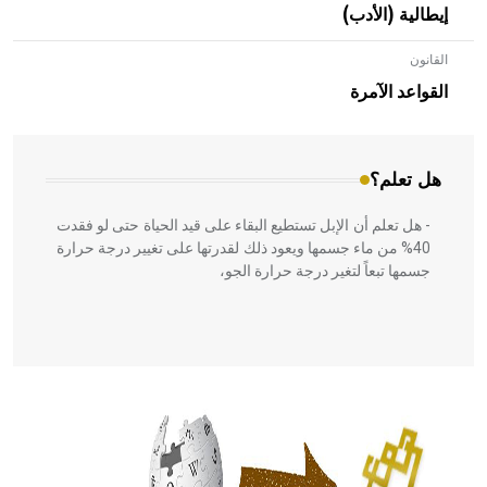
إيطالية (الأدب)
القانون
- هل تعلم أن الأبلق نوع من الفنون الهندسية التي ارتبطت
بالعمارة الإسلامية في بلاد الشام ومصر خاصة، حيث يحرص
القواعد الآمرة
المعمار على بناء مداميكه وخاصة في الواجهات
هل تعلم؟
- هل تعلم أن الإبل تستطيع البقاء على قيد الحياة حتى لو فقدت
40% من ماء جسمها ويعود ذلك لقدرتها على تغيير درجة حرارة
جسمها تبعاً لتغير درجة حرارة الجو،
- هل تعلم أن أبقراط كتب في الطب أربعة مؤلفات هي:
الحكم، الأدلة، تنظيم التغذية، ورسالته في جروح الرأس. ويعود
له الفضل بأنه حرر الطب من الدين والفلسفة.