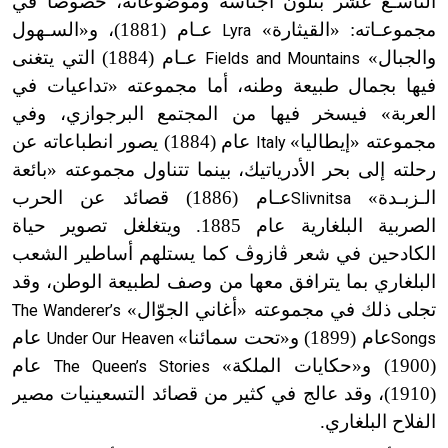
التاسـع عشر بتلون أجناسه وموضوعاته، خصوصاً في
مجموعـاته: «القيثارة»
عـام (1881)، و«السـهول
Lyra
والجبال»
عـام (1884) التي يتغنى
Fields and Mountains
فيها بجمال طبيعة وطنه، أما مجموعته «تداعيات في
العربة» فيسخر فيها من المجتمع البرجوازي، وفي
مجموعته «إيطاليا»
عام (1884) يصور انطباعاته عن
Italy
رحلته إلى بحر الأدرياتيك، بينما تتناول مجموعته «بائعة
الـزبـدة»
عـا
م (1886) قصائد عن الحرب
Slivnitsa
الصربية البلغارية عام 1885. ويتغلغل تصوير حياة
الكادحين في شعر ڤازوڤ كما يستلهم أساطير الشعب
البلغاري بما يترافق معها من وصف لطبيعة الوطن، وقد
تجلى ذلك في مجموعته «أغاني الجوّال»
The Wanderer’s
عام (1899) و«تحت سمائنا»
عام
Under Our Heaven
Songs
(1900) و«حكايات الملكة»
عام
The Queen’s Stories
(1910)، وقد عالج في كثير من قصائد التسعينيات مصير
الفلاح البلغاري.