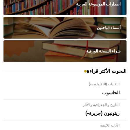
اصدارات الموسوعة العربية
أسماء الباحثين
شراء النسخة الورقية
البحوث الأكثر قراءة
التقنيات (التكنولوجية)
الحاسوب
التاريخ و الجغرافية و الآثار
ريئونيون (جزيرة-)
الآداب اللاتينية