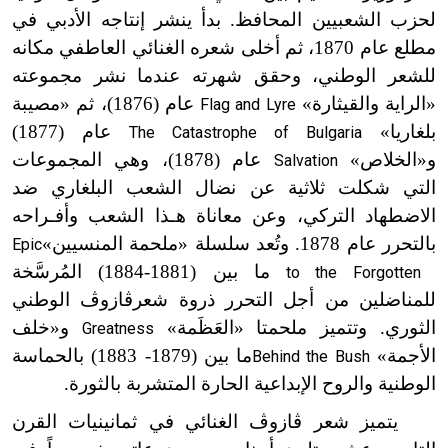
لحزب الشعبيين المحافظ. بدأ ينشر إنتاجه الأدبي في
مطلع عام 1870، ثم أخلى شعره الغنائي العاطفي مكانه
للشعر الوطني، وحقق شهرته عندما نشر مجموعته
«الراية والقيثارة»
عام (1876)، ثم «مصيبة
Flag and Lyre
بلغاريا»
عام (1877)
The Catastrophe of Bulgaria
و«الخلاص»
عام (1878)، وهي المجموعات
Salvation
التي شكلت ثلاثية عن نضال الشعب البلغاري ضد
الاضطهاد التركي، وعن معاناة هـذا الشعب وأفـراحه
بالتحرر عام 1878. وتُعد سلسلة «ملحمة المنسيين»
Epic
ما
بين
(1881-1884) المُرسَّخة
to the Forgotten
للمناضلين من أجل التحرر ذروة شعر
ڤازوڤ الوطني
الثوري. وتتميز ملحمتا «العَظَمة»
و«خلف
Greatness
الأجمة»
ما
بين
(1879- 1883) بالحماسة
Behind the Bush
الوطنية والروح الإبداعية الحارة المتشربة بالثورة.
يتميز شعر ڤازوڤ الغنائي في ثمانينيات القرن