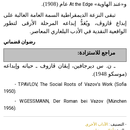
و«عند الهاوية»
عام (1908).
At the Edge
تبقى النزعة الديمقراطية السمة العامة الغالبة على
إبداع
ڤازوڤ
، ويُعَدُّ إبداعه المرحلة الأرقى لتطور
الواقعية النقدية في الأدب البلغاري المعاصر.
رضوان قضماني
مراجع للاستزادة:
ـ ن. س ديرجافين، إيڤان ڤازوف ـ حياته وإبداعه
(موسكو 1948).
- T.PAVLOV, The Social Roots of Vazov’s Work (Sofia
1950).
- W.GESSMANN, Der Roman bei Vazov (München
1956).
- التصنيف :
الآداب الأخرى