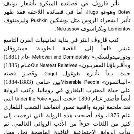
تأثر ڤازوڤ في قصائده المبكرة بأشعار بوتيڤ
وهوغو
، أما في قصائده اللاحقة فقد ظهر
Hugo
Botev
تأثير الشعراء الروس مثل بوشكين
وليرمنتوف
Pushkin
ونكراسوف
.
Nekrassov
Lermontov
كتب ڤازوڤ النثر في بداية ثمانينيات القرن التاسع
عشر فلجأ إلى القصة الطويلة: «ميتروڤان
ودورميدولسكي»
عام (1881)
Metrovan and Dormidolsky
و«أقـرباؤنا المقربـون»
عـا
م (1885)
Our Nearest Relatives
حيث بـدأ تأثـره بغوغول
. وقَصَـرَ قصته
Gogol
«البـائسون»
بين عـامي (1883-1884)
Miserable People
على حياة المغترب البلغاري في رومانيا. وكتب الرواية
أيضاً فأصدر عـام 1890 «تحت النير»
التي
Under the Yoke
تعد ملحمة ثورية واقعية تصور انتفاضة الشعب البلغاري
عام 1876، وقد أصبحت هذه الرواية التي ترجمت إلى
كثير من اللغات جزءاً من الأدب الروائي العالمي. ثم
بدأت الرواية الاجتماعية الناقدة الفاضحة تحل محل