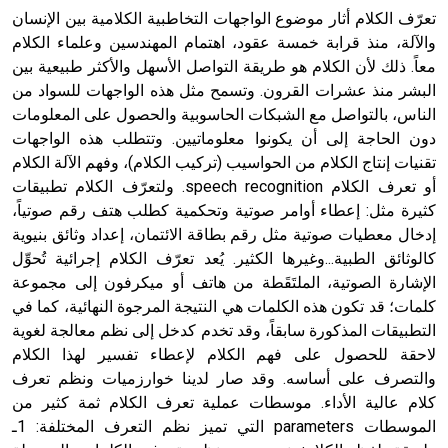
تعرّف الكلام أثار موضوع الواجهات التخاطبية الكلامية بين الإنسان
والآلة، منذ قرابة خمسة عقود، اهتمام المهندسين وعلماء الكلام
معاً. ذلك لأن الكلام هو طريقة التواصل الأسهل والأكثر طبيعية بين
البشر منذ عشرات القرون. وتسمح مثل هذه الواجهات للسواد من
الناس، بالتواصل مع الشبكات الحاسوبية والحصول على المعلومات
دون الحاجة إلى أن يكونوا معلوماتيين. وتتطلب هذه الواجهات
تقنيات إنتاج الكلام من الحواسيب (تركيب الكلام)، وفهم الآلة الكلام
أو تعرف الكلام speech recognition. ولتعرّف الكلام تطبيقات
كثيرة مثل: إعطاء أوامر صوتية وتحكمية كطلب هتف رقم صوتياً،
إدخال معطيات صوتية مثل رقم بطاقة الائتمان، إعداد وثائق بنيوية
كالوثائق الطبية...وغيرها الكثير. يُعد تعرّف الكلام إجرائية تُحوِّل
الإشارة الصوتية، الملتَقَطة من هاتف أو ميكرفون إلى مجموعة
كلمات؛ قد تكون هذه الكلمات هي النتيجة المرجوة النهائية، كما في
التطبيقات المذكورة سابقاً، وقد تخدم كدخل إلى نظم معالجة لغوية
لاحقة للحصول على فهم الكلام لإعطاء تفسير لهذا الكلام
والتصرف على أساسه. وقد صار لدينا خوارزميات ونظم تعرف
كلام عالية الأداء. موسطات عملية تعرف الكلام ثمة كثير من
الموسطات parameters التي تميز نظم التعرف المختلفة: 1ـ