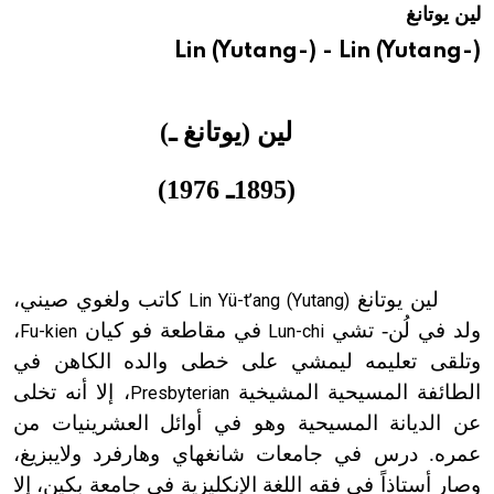
لين يوتانغ
هيئة الموسوعة العربية تطلق موسوعات جديدة في عام 2026
Lin (Yutang-) - Lin (Yutang-)
لين (يوتانغ ـ)
(1895ـ 1976)
لين يوتانغ
كاتب ولغوي صيني،
Lin Yü-t’ang (Yutang)
ولد في لُن- تشي
في مقاطعة فو كيان
،
Fu-kien
Lun-chi
وتلقى تعليمه ليمشي على خطى والده الكاهن في
الطائفة المسيحية المشيخية
، إلا أنه تخلى
Presbyterian
عن الديانة المسيحية وهو في أوائل العشرينيات من
عمره. درس في جامعات شانغهاي وهارفرد ولايبزيغ،
وصار أستاذاً في فقه اللغة الإنكليزية في جامعة بكين، إلا