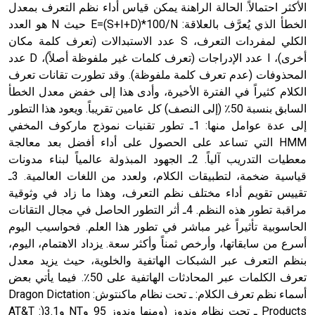
الأكثر احتمالاً. الحالة الراهنة يمكن قياس أداء نظم التعرف بمعدل
الخطأ الذي يُعرَّف بالعلاقة: E=(S+I+D)*100/N حيث N هو العدد
الكلي لمفردات التعرف، S عدد الاستبدالات (تعرف كلمة مكان
أخرى)، I عدد الإدراجات (تعرف كلمات غير ملفوظة أصلاً)، D عدد
المحذوفات (عدم تعرف كلمة ملفوظة). وقد تطورت تقانات تعرف
الكلام كثيراً في الفترة الأخيرة، وأدى هذا إلى خفض معدل الخطأ
السابق بنسبة 50٪ (إلى النصف) كل عامين تقريباً. ويعود هذا التطور
إلى عدة عوامل منها: 1ـ تطور تقنيات نموذج ماركوف المخفي
HMM التي تساعد على الحصول على أداء أفضل بعد معالجة
معطيات التدريب آلياً. 2ـ الجهود المبذولة عالمياً لبناء مدونات
قياسية ضخمة، لتطبيقات الكلام، ولعدد من اللغات العالمية. 3ـ
تقييس تقويم أداء مختلف نظم التعرف، وهذا ما زاد في وثوقية
مراقبة تطور هذه النظم. 4ـ أثر التطور الحاصل في مجال التقانات
الحاسوبية تأثيراً غير مباشر في تطور هذا العلم. فحواسيب اليوم
أسرع من سابقاتها، وأرخص ثمناً وأكثر سعة. يزداد الاهتمام، اليوم،
بنظم التعرف عبر الشبكات الهاتفية والخلوية، حيث يزيد معدل
تعرف الكلمات عبر المحادثات الهاتفية على 50٪. فيما يأتي بعض
أسماء نظم تعرف الكلام: ـ تحت نظام ماكنتوش: Dragon Dictation
Products ـ تحت نظام وندوز (ومنها وندوز 95 وNT و3.1(: AT&T