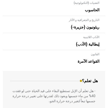
التقنيات (التكنولوجية)
الحاسوب
التاريخ و الجغرافية و الآثار
ريئونيون (جزيرة-)
الآداب اللاتينية
إيطالية (الأدب)
القانون
- هل تعلم أن الأبلق نوع من الفنون الهندسية التي ارتبطت
بالعمارة الإسلامية في بلاد الشام ومصر خاصة، حيث يحرص
القواعد الآمرة
المعمار على بناء مداميكه وخاصة في الواجهات
هل تعلم؟
- هل تعلم أن الإبل تستطيع البقاء على قيد الحياة حتى لو فقدت
40% من ماء جسمها ويعود ذلك لقدرتها على تغيير درجة حرارة
جسمها تبعاً لتغير درجة حرارة الجو،