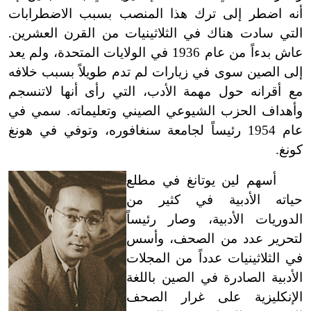
أنه اضطر إلى ترك هذا المنصب بسبب الاضطرابات
التي سادت هناك في الثلاثينيات من القرن العشرين.
عاش بدءاً من عام 1936 في الولايات المتحدة، ولم يعد
إلى الصين سوى في زيارات لم تدم طويلاً بسبب خلافه
مع أقرانه حول مهمة الأدب، التي رأى أنها لاتنسجم
وأهداف الحزب الشيوعي الصيني وتعليماته. سمي في
عام 1954 رئيساً لجامعة سنغافوره، وتوفي في هونغ
كونغ.
أسهم لين يوتانغ في مطلع
حياته الأدبية في كثير من
الدوريات الأدبية، وصار رئيساً
لتحرير عدد من الصحف، وأسس
في الثلاثينيات عدداً من المجلات
الأدبية الصادرة في الصين باللغة
الإنكليزية على غرار الصحف