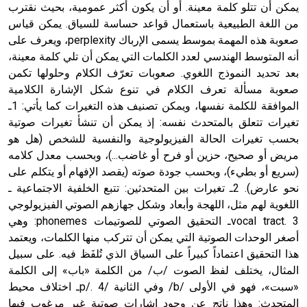
يمكن أن تتلو كلمة معينة. أو أن يكون أكثر عمومية، بحيث نقترب
من اللغة الطبيعية باستعمال قواعد حساسة للسياق. يمكن قياس
صعوبة هذه المهمة بموسط يسمى الإرباك perplexity، ويعرف على
أنه المتوسط الهندسي لعدد الكلمات التي يمكن أن تلي كلمة معينة،
بعد تحديد النموذج اللغوي. صعوبات تعرّف الكلام وحلولها تكمن
صعوبة مسألة تعرف الكلام في تنوع شكل الإشارة الكلامية
الموافقة للكلمة نفسها، ويمكن تصنيف هذه التغيرات كما يأتي: 1ـ
تغيرات تتعلق بالمتحدث نفسه: إذ يمكن أن تنشأ تغيرات صوتية
بحسب تغيرات الحالة الفيزيولوجية والنفسية للشخص (هل هو
مريض أو صحيح، حزين أو فرح أو غاضب...)، وبحسب معدل كلامه
(سريع أو بطيء)، وبحسب جودة صوته (يقصد الإفهام أو يتكلم على
نحو عارض). 2ـ تغيرات بين المتحدثين: تتبع الخلفية الاجتماعية ـ
اللغوية لهم مثل، اللهجة وأبعاد وشكل جهازهم الصوتي الفيزيولوجي
vocal tract. 3ـ التحقيق الصوتي للصوتيمات phonemes: وهي
أصغر الوحدات الصوتية التي يمكن أن تتركب منها الكلمات، ويعتمد
هذا التحقيق اعتماداً كبيراً على السياق الذي تُلفَظ فيه. على سبيل
المثال، يختلف لفظ الصوت /ب/ من الكلمة «باب» إلى الكلمة
«سبت»، فهو في الأولى /b/ وفي الثانية /p/. 4ـ اختلاف محيط
المتحدث: وهذا ناتج عن وجود إشارات صوتية غير مرغوب فيها