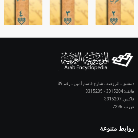
دمشق ـ الروضة ـ شارع قاسم أمين ـ رقم 39
هاتف: 3315204 - 3315205
فاكس: 3315207
ص.ب: 7296
روابط متنوعة