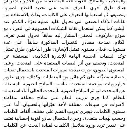
والمعجمية والنماذج اللغوية للغة المستعملة. من الجدير بالذكر أن
هناك طرق أخرى للتعرف تعتمد على تحديد القطع الصوتية
وتصنيفها ثم استعمالها للتعرف على الكلمات، وذلك بالاستفادة من
تقانات الذكاء الصنعي التي تحاول تقليد عملية تعرّف الكلام عند
البشر. كما يمكن استعمال تقانة الشبكات العصبونية في التعرف مع
نموذج ماركوف المخفي المشار إليه سابقاً. تحاول نظم تعرف
الكلام، نمذجة مصادر التغييرات المذكورة سابقاً، على عدة
مستويات. فعلى مستوى تمثيل الإشارة، طور الباحثون طرق تمثيل
تؤكد السمات الحسية الهامة للإشارة الكلامية، المستقلة عن
المتحدث، وتخفف من أثر الصفات المعتمدة على المتحدث. وعلى
المستوى الصوتي، جرت نمذجة تغييرات المتحدث باستعمال تقنيات
إحصائية مطبَّقة على كم هائل من المعطيات. وكذلك، جرى تطوير
خوارزميات مواءمة المتحدث، تناسب النماذج الصوتية المستقلة
عن المتحدث لتوائم النماذج الصوتية للمتحدث الحالي أثناء استعماله
للنظام. كما جرى تدريب النظم على نماذج مختلفة لمقاطع
الأصوات في سياقات مختلفة لأخذ تغيّراتها بالحسبان. أما على
مستوى الكلمات، فيجري تدريب النظم على مختلف ألفاظ الكلمات
وحسب لهجات متعددة، وجرى استعمال نماذج لغوية إحصائية تعتمد
على تقدير تردد ورود سلاسل الكلمات لقيادة البحث عن الكلمات