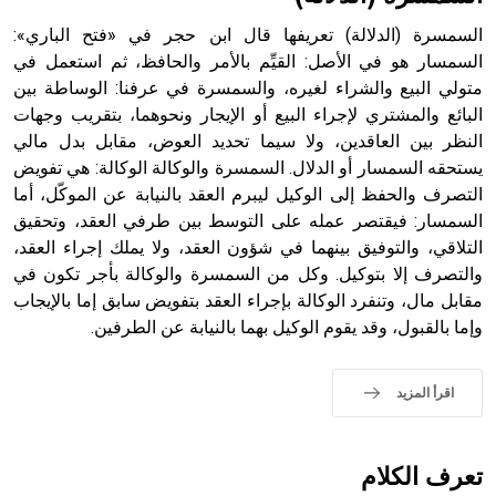
السمسرة (الدلالة) تعريفها قال ابن حجر في «فتح الباري»:
السمسار هو في الأصل: القيِّم بالأمر والحافظ، ثم استعمل في
متولي البيع والشراء لغيره، والسمسرة في عرفنا: الوساطة بين
- هل تعلم أن أبجر Abgar اسم معروف جيداً يعود إلى عدد من
الملوك الذين حكموا مدينة إديسا (الرها) من أبجر الأول وحتى
البائع والمشتري لإجراء البيع أو الإيجار ونحوهما، بتقريب وجهات
التاسع، وهم ينتسبون إلى أسرة أوسروين
النظر بين العاقدين، ولا سيما تحديد العوض، مقابل بدل مالي
يستحقه السمسار أو الدلال. السمسرة والوكالة الوكالة: هي تفويض
التصرف والحفظ إلى الوكيل ليبرم العقد بالنيابة عن الموكّل، أما
السمسار: فيقتصر عمله على التوسط بين طرفي العقد، وتحقيق
التلاقي، والتوفيق بينهما في شؤون العقد، ولا يملك إجراء العقد،
- هل تعلم أن الأبجدية الكنعانية تتألف من /22/ علامة كتابية
والتصرف إلا بتوكيل. وكل من السمسرة والوكالة بأجر تكون في
sign تكتب منفصلة غير متصلة، وتعتمد المبدأ الأكوروفوني،
مقابل مال، وتنفرد الوكالة بإجراء العقد بتفويض سابق إما بالإيجاب
حيث تقتصر القيمة الصوتية للعلامة الك
وإما بالقبول، وقد يقوم الوكيل بهما بالنيابة عن الطرفين.
اقرأ المزيد
تعرف الكلام