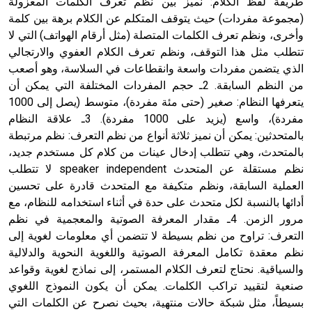
طريقة لفظ الكلام: نميز بين نظم تعرف الكلمات المعزولة
(مجموعة مفردات) حيث يتوقف المتكلم عن الكلام برهة بين كلمة
وأخرى، ونظم تعرف الكلمات المتصلة (مثل أرقام الهواتف) التي لا
تتطلب مثل هذا التوقف، ونظم تعرف الكلام العفوي والارتجالي
الذي يتضمن مفردات واسعة وانقطاعات في السلاسة، وهو أصعب
من النظم السابقة. 2ـ حجم المفردات المختلفة التي يمكن أن
يتعرفها النظام: صغير (حتى مئة مفردة)، متوسط (يصل إلى 1000
مفردة)، واسع (يزيد على 1000 مفردة). 3ـ علاقة النظام
بالمتحدثين: يمكن أن نميز ثلاثة أنواع من نظم التعرف: نظم مرتبطة
بالمتحدث، وهي تتطلب إدخال عينات من كلام كل مستخدم جديد،
نظم مستقلة عن المتحدث speaker independent لا تتطلب
العملية السابقة، ونظم متكيفة مع المتحدث قادرة على تحسين
أدائها بالنسبة لكل متحدث على حدة في أثناء استخدامه للنظام، مع
مرور الزمن. 4ـ مقدار المعرفة الصوتية والمعجمية في نظم
التعرف: تراوح من نظم بسيطة لا تتضمن أي معلومات لغوية إلى
نظم معقدة تكامل المعرفة الصوتية واللغوية النحوية والدلالية
والسياقية. نحتاج لتعرف الكلام المستمر، إلى نماذج لغوية وقواعد
صنعية لتقييد تراكب الكلمات. يمكن أن يكون النموذج اللغوي
بسيطاً، مثل شبكة حالات منتهية، بحيث نصرح عن الكلمات التي