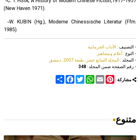
-
C. T. HSIA, A History of Modern Chinese Fiction,1917-1957
(New Haven 1971).
-
W. KUBIN (Hg.), Moderne Chinessische Literatur (Ffm.
1985).
- التصنيف :
الآداب الجرمانية
- النوع :
أعلام ومشاهير
- المجلد :
المجلد السابع عشر، طبعة 2007، دمشق
- رقم الصفحة ضمن المجلد :
348
Share
Facebook
Twitter
WhatsApp
Email
Pinterest
مشاركة :
متنوع