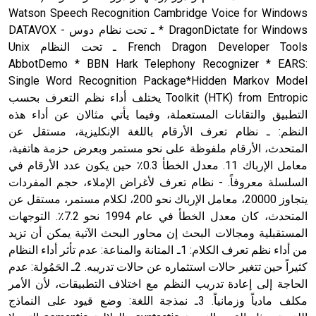
Watson Speech Recognition Cambridge Voice for Windows
* DragonDictate for Windows ـ تحت نظام دوس DATAVOX -
French Dragon Developer Tools ـ تحت النظام Unix
AbbotDemo * BBN Hark Telephony Recognizer * EARS:
Single Word Recognition Package*Hidden Markov Model
Toolkit (HTK) from Entropic يختلف أداء نظم التعرف بحسب
التطبيق والتقانات المستعملة، وفيما يأتي مثالان عن أداء هذه
النظم: ـ نظام تعرف الأرقام باللغة الإنكليزية، مستقل عن
المتحدث، الأرقام ملفوظة على نحو مستمر وبعرض حزمة هاتفية،
معامل الإرباك 11. معدل الخطأ 0.3٪ حين يكون عدد الأرقام في
السلسلة معروفاً. - نظام تعرف لأغراض الإملاء، حجم المفردات
يتجاوز 20000، معامل الإرباك نحو 200، لكلام مستمر، مستقل عن
المتحدث، كان معدل الخطأ في عام 1994 نحو 7.2٪. التوجهات
المستقبلية ومجالات البحث إن محاور البحث الآتية يمكن أن تزيد
من أداء نظم تعرف الكلام: 1ـ المتانة والمناعة: عدم تأثر أداء النظام
كثيراً حين تتغير حالات استثماره عن حالات تدريبه. 2ـ الحَمُولة: عدم
الحاجة إلى إعادة تدريب النظم مع اختلاف التطبيقات، لأن الأمر
مكلف مادياً وزمانياً. 3ـ نمذجة اللغة: وضع قيود على النماذج