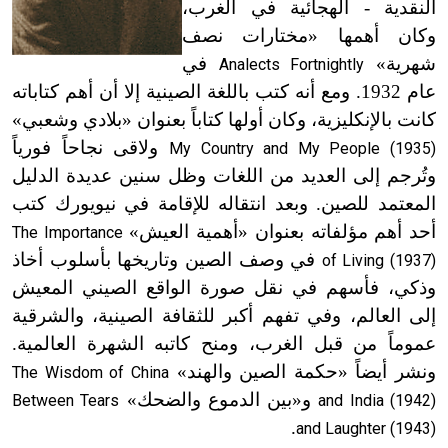
النقدية - الهجائية في الغرب،
وكان أهمها «مختارات نصف
شهرية»
في
Analects Fortnightly
عام 1932. ومع أنه كتب باللغة الصينية إلا أن أهم كتاباته
كانت بالإنكليزية، وكان أولها كتاباً بعنوان «بلادي وشعبي»
ولاقى نجاحاً فورياً
My Country and My People (1935)
وتُرجم إلى العديد من اللغات وظل سنين عديدة الدليل
المعتمد للصين. وبعد انتقاله للإقامة في نيويورك كتب
أحد أهم مؤلفاته بعنوان «أهمية العيش»
The Importance
في وصف الصين وتاريخها بأسلوب أخاذ
of Living (1937)
وذكي، فأسهم في نقل صورة الواقع الصيني المعيش
إلى العالم، وفي تفهم أكبر للثقافة الصينية، والشرقية
عموماً من قبل الغرب، ومنح كاتبه الشهرة العالمية.
ونشر أيضاً «حكمة الصين والهند»
The Wisdom of China
و«بين الدموع والضحك»
Between Tears
and India (1942)
.
and Laughter (1943)