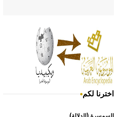
- هل تعلم أن أبقراط كتب في الطب أربعة مؤلفات هي:
الحكم، الأدلة، تنظيم التغذية، ورسالته في جروح الرأس. ويعود
له الفضل بأنه حرر الطب من الدين والفلسفة.
- هل تعلم أن المرجان إفراز حيواني يتكون في البحر ويتركب
من مادة كربونات الكلسيوم، وهو أحمر أو شديد الحمرة وهو
أجود أنواعه، ويمتاز بكبر الحجم ويسمى الش
اخترنا لكم
هل تعلم أن الأبسيد كلمة فرنسية اللفظ تم اعتمادها مصطلحاً
أثرياً يستخدم في العمارة عموماً وفي العمارة الدينية الخاصة
بالكنائس خصوصاً، وفي الإنكليزية أب
السمسرة (الدلالة)