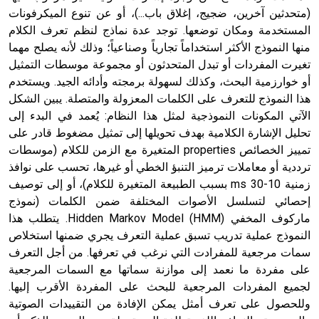
(متحدثين آخرين، ضجيج، إغلاق باب...)، أو عن تنوع الميكرفونات
المستخدمة ومكان توضعها. توجد عدة نماذج لنظم تعرف الكلام
منها النموذج الأكثر استخداماً تجارياً وصناعياً؛ وذلك لأنه يصلح مهما
تغيرت المفردات أو تبدل المتحدثون أو مجموعة موسطات التمثيل
أو خوارزمية البحث، وكذلك لسهولة برمجته وأدائه الجيد. ويستخدم
هذا النموذج للتعرف على الكلمات المعزولة والمتصلة. يبين الشكل
الآتي المكونات النموذجية لمثل هذا النظام: يُعمد في البدء إلى
تحليل الإشارة الكلامية بهدف تحويلها إلى تمثيل مضغوط قادر على
تمييز الخصائص properties المتغيرة مع الزمن للكلام (موسطات
ترددية أو معاملات ترميز التنبؤ الخطي أو غيرها، تحسب على نوافذ
زمنية 10-30 ms بسبب الطبيعة المتغيرة للكلام)، أو إلى توصيف
إحصائي لتسلسل الأصوات المختلفة ضمن الكلمات (نموذج
ماركوف المخفي Hidden Markov Model (HMM). يتطلب هذا
النموذج عملية تدريب تسبق عملية التعرف يجري ضمنها استخلاص
سمات مرجعية للمفرادت التي نرغب في تعرفها. من أجل التعرف
على مفردة ما نعمد إلى موازنة سماتها مع السمات المرجعية
لجميع المفردات المرجعية للبحث على المفردة الأقرب إليها.
وللحصول على تعرف أمثل يمكن الإفادة من التقييدات الصوتية