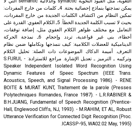
اللغوية، مثل القيود النحوية syntactic والدلالية semantic التي لا
يمكن نمذجتها بنماذج إحصائية بحتة. 4ـ كلمات من خارج المفردات:
تمكين النظام من اكتشاف الكلمات الجديدة من خارج المفردات،
بحيث لا تسبب الكلمة الجديدة الخطأ. 5ـ الكلام العفوي: القدرة على
التعامل مع مختلف ظواهر الكلام العفوي مثل، إضافة توقفات،
أخطاء، بنى غير قواعدية، تردد وإحجام. 6ـ نمذجة الحركة
الديناميكية للعضلات الكلامية: كيف ننمذجها ونكاملها ضمن نظام
التعرف. أميمة الدكاك الموضوعات ذات الصلة: تحليل الكلام
وتركيبه ـ الترميز ـ تعديل الإشارة. مراجع للاستزادة: - S.FURUI,
Speaker Independent Isolated Word Recognition Using
Dynamic Features of Speec Spectrum (IEEE Trans.
Acoustics, Speech, and Signal Processing 1986). - RENE
BOITE & MURAT KUNT, Traitement de la parole (Presses
Polytechniques Romandes, France 1987). - L.R.RABINER &
B.H.JUANG, Fundamental of Speech Recognition (Prentice-
Hall, Englewood Cliffs, NJ, 1993). - M.RAHIM, ET AL, Robust
Utterance Verification for Connected Digit Recognition (Proc.
ICASSP-95, WA02.02 May, 1995).