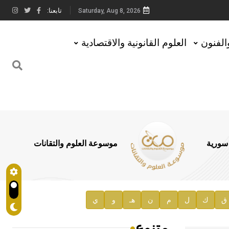
تابعنا:
Saturday, Aug 8, 2026
والفنون
العلوم القانونية والاقتصادية
 سورية
موسوعة العلوم والتقانات
ق
ك
ل
م
ن
هـ
و
ي
متنوع