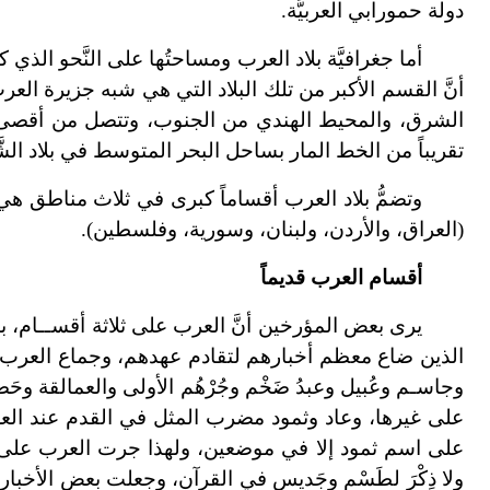
دولة حمورابي العربيَّة.
أما جغرافيَّة بلاد العرب ومساحتُها على النَّحو الذ
أنَّ القسم الأكبر من تلك البلاد التي هي شبه جزيرة الع
الشرق، والمحيط الهندي من الجنوب، وتتصل من أقصى غربه
تقريباً من الخط المار بساحل البحر المتوسط في بلاد الشّ
وتضمُّ بلاد العرب أقساماً كبرى في ثلاث مناطق هي:
(العراق، والأردن، ولبنان، وسورية، وفلسطين).
أقسام العرب قديماً
يرى بعض المؤرخين أنَّ العرب على ثلاثة أقســام، بائ
الذين ضاع معظم أخبارهم لتقادم عهدهم، وجماع العرب ال
وجاسـم وعُبيل وعبدُ ضَخْم وجُرْهُم الأولى والعمالقة وحَضورا
على غيرها، وعاد وثمود مضرب المثل في القدم عند العر
على اسم ثمود إلا في موضعين، ولهذا جرت العرب على ذكر
ولا ذِكْرَ لطَسْم وجَديس في القرآن، وجعلت بعض الأخبار