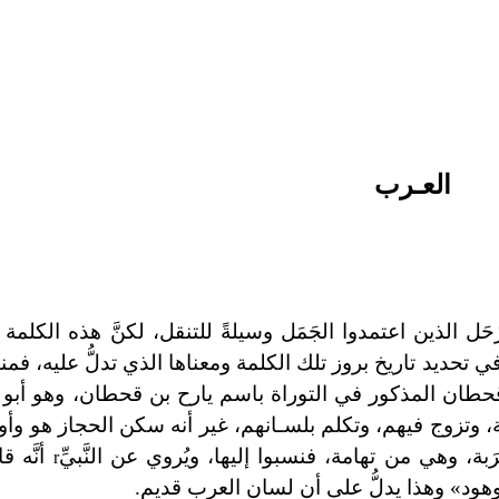
العـرب
حَل الذين اعتمدوا الجَمَل وسيلةً للتنقل، لكنَّ هذه الكلم
ُّغة في تحديد تاريخ بروز تلك الكلمة ومعناها الذي تدلُّ عليه، ف
 قحطان المذكور في التوراة باسم يارح بن قحطان، وهو أبو 
، وتزوج فيهم، وتكلم بلسـانهم، غير أنه سكن الحجاز هو وأول
َبة، وهي من تهامة، فنسبوا إليها، ويُروي عن النَّبيِّ
أنَّه 
r
هود» وهذا يدلُّ على أن لسان العرب قديم.