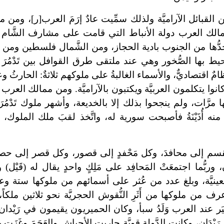
القبائل الآراميَّة ولذلك سمِّيت عادٌ إرَمَ العرب[ر]، ومن 
مالك العرب دولة الأنباط التي قامت على مشارف الشَّام
يحدُّها من الجنوب بادية الحجاز، ومن الشَّمال فلسطين ومن ال
وتحيط بها الصُّخور وهي عند ملتقى طرق القوافل بين تَدْمُرَ و
مٌ اقتصاديٌّ، والأسماء الغالبةُ على ملوكهم ثلاثةٌ: الحارثُ وعب
ثُ الأوَّل سنة (169) قبل الميلاد، وكانوا يتكلمون العربيَّة ويكتبون بالآراميَّة. ومن ممالك الع
 مرَّات، ولم ينجحوا بذلك إلا بالخديعة، وأشهر ملوك تَدْمُرَ أُذ
منه أُذَيْنَةُ فأصبحت سورية له، واتَّخذ لقبَ ملك الملوك، 
سم إلى محافدَ، وكل مَحْفدٍ إلى قصور، وكل قصر إلى حص
ُّما اجتمعَتْ المَحافِد على مَلِكٍ واحدٍ يقال له (قَيْل) 
عينيَّة، وبلغ عدد من عُثر على أسمائهم من ملوكها ستة وع
بأ، ويمتد عصر سبأ بين 950ـ 115ق.م، وعرف من ملوكها من أَثَرِ النُّقوش الحجريَّة نحو ثلاثي
ر عند العرب وَلَدُ سبأ، وكان الحميريون يقيمون في رَيْدان
دَان، وكانت الدَّولة قويَّة حاربت الأحباش والعَجَمَ وغَزَت 