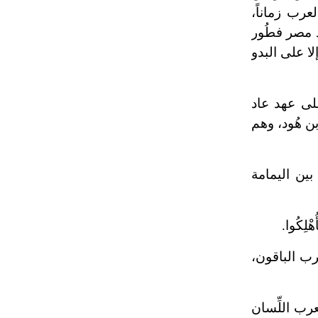
رب زماناً،
تم اعتمادها مصطلحاً أثرياً يستخدم في
العمارة عموماً وفي العمارة الدينية
د مصر فطُور
الخاصة بالكنائس خصوصاً، وفي
ا على البدو
الإنكليزية أب
 على عهد عاد
- هل تعلم أن أبجر Abgar اسم معروف
جيداً يعود إلى عدد من الملوك الذين
بن هُود، وهم
حكموا مدينة إديسا (الرها) من أبجر الأول
وحتى التاسع، وهم ينتسبون إلى أسرة
أوسروين
بين اليمامة
- هل تعلم أن الأبجدية الكنعانية تتألف من
ِكُوا.
/22/ علامة كتابية sign تكتب منفصلة
غير متصلة، وتعتمد المبدأ الأكوروفوني،
حيث تقتصر القيمة الصوتية للعلامة الك
عرب الباقون،
عرب اللِّسان