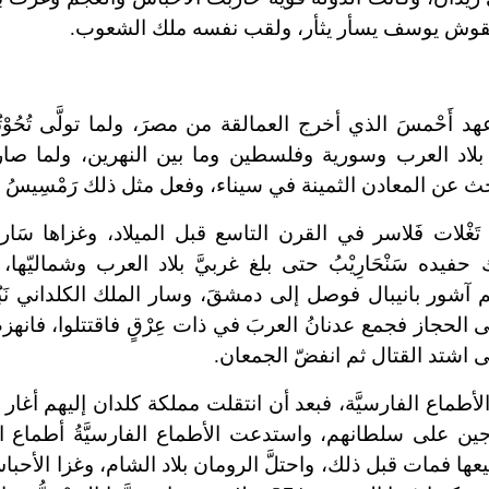
َحْمسَ الذي أخرج العمالقة من مصرَ، ولما تولَّى تُحُوْتُ
عالي بلاد العرب وسورية وفلسطين وما بين النهرين، ولما صا
غْلات فَلاسر في القرن التاسع قبل الميلاد، وغزاها سَارا
ها، وفعل ذلك حفيده سَنْحَارِيْبُ حتى بلغ غربيَّ بلاد العرب وشماليّه
ُهُم آشور بانيبال فوصل إلى دمشقَ، وسار الملك الكلداني نَبُوْخَ
 إلى الحجاز فجمع عدنانُ العربَ في ذات عِرْقٍ فاقتتلوا، فانه
تى اشتد القتال ثم انفضّ الجمعان.
م الأطماع الفارسيَّة، فبعد أن انتقلت مملكة كلدان إليهم أغ
ين على سلطانهم، واستدعت الأطماع الفارسيَّةُ أطماع الي
ميعها فمات قبل ذلك، واحتلَّ الرومان بلاد الشام، وغزا الأحب