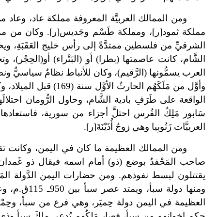
ومن الممالك العربيَّة المعروفة مملكة عاد، وعاد من 
مملكة ثمود[ر]، ومملكة طَسْم وجَديس[ر]. وكان من م
الشرقيِّ من فلسطين ممتدَّةً إلى رأس خليج العَقَبَةِ، و
الشَّام، كانت عاصمتها (بطرا) أو (البَتْراء) أو(الحِجْر)، 
العرب يسمُّونها (الرَّقيم)، وكان للأنباط نظامٌ سياسيٌّ ونظا
وأوَّل من مَلَكَهُم الحار
الواقعة على طَرَفِ بادية الشَّام، وحاول الرُّومان احتلالَها
سَابور مَلِكُ الفُرس احتلَّ أجزاء من سورية، فاستعادها 
العربيَّات زَنُوبِيا وهي زوجُ أُذَيْنَةَ[ر].
ومن الممالك العظيمة ما كان في اليمن، وكانت تق
صاحب المَحْفدُ بوضع (ذو) أمام اسمه فيقال ذو غَمدان، ورب
يقتتلون لبسط نفوذهم. ومن حضارات اليمن الدَّولة المَ
ومنها دولة س
العظيمة في اليمن دولة حِميَر، وهي فرع من سبأ، وحِمْيَ
حكم إخوانهم من سبأ، فصار مَلِكُهم يُدعى ملكَ سبأ وذي رَيْ