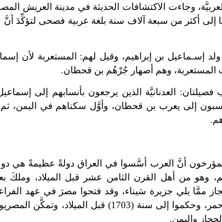
العربيَّة، وجاءت الاكتشافات الحديثة في مدينة العريش المصريّ
رها إلى أكثر من سبعة آلاف سنة بلغة عربية فصحى لتؤكِّدَ أنّ
ولد إسـماعيل بن إبراهيم، وقيل لهم: المستعربة لأن إسم
عرب المستعربة، وهم أصهار جُرْهُم بن قحطان.
يلتان: العدنانيَّة الذين يرجعون بأنسابهم إلى إسماعيل
ينتسبون إلى يعرب بن قحطان، وأوَّل سكناهم في اليمن، ثم ت
م.
 المؤرخون أنَّ العرب أسَّسوا في العراق دولةً عظيمةً هي دو
م، وهو من أهل القرن الثامن عشر قبل الميلاد، وملكَ بع
لحجاز ممَّا يلي جزيرة سَيناء، وقد فتحوا مصرَ في عهد الفراع
فيها أسرة ملكيةً، وجاؤوا من بَرْزَخ السُّويس أو البحر الأحمر، وحكموا إلى سنة (1703) قبل
لحجاز واليمن.