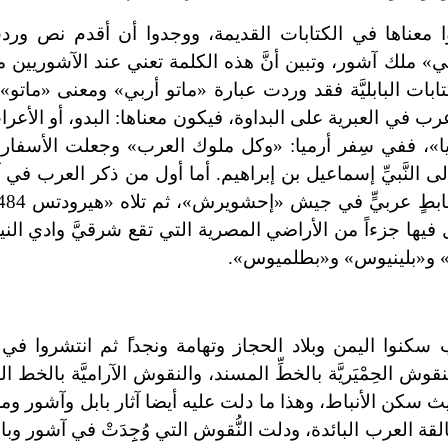
ا معناها في الكتابات القديمة، ووجدوا أن أقدم نص ورد
 ملك آشور، وتبين أنَّ هذه الكلمة تعني عند الآشوريين م
تابات البابليَّة فقد وردت عبارة «ماتو أربي» ومعنى «ماتو» ف
 في العبرية على البداوة، فيكون معناها: البدو، أو الأعر
ميا»، ففي سِفر أرميا: «وكل ملوك العرب» وجعلت الأسفار 
 النَّبيِّ إسماعيل بن إبراهيم. أما أول من ذكر العرب في آ
ل فيها جزءاً من الأراضي المصرية التي تقع شرقيَّ وادي الني
» و«بلينيوس» و«بطلميوس».
ب سكنوا اليمن وبلاد الحجاز وتهامة ونجدا
ثم انتشروا في ا
قوش الحِمْيَريَّة بالخطِّ المسند، والنقوش الآراميَّة بالخط 
ث سكن الأنباط، وهذا ما دلت عليه أيضا آثار بابل وآشور ومص
لقة العرب البائدة، ودلت النُّقوش التي وُجِِدَتْ في آشور وب