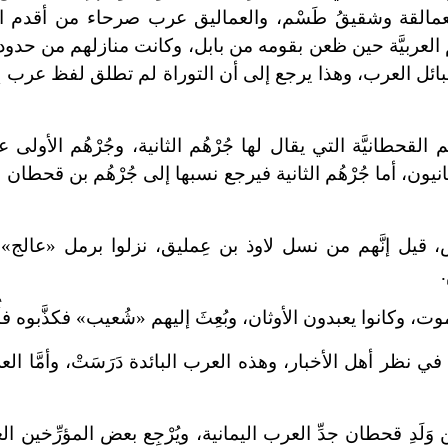
لعمالقة وشقيقُ طَسْم، والعماليق عرب صرحاء من أقدم الع
َم العربيَّة حين ظعن بقومه من بابل، وكانت منازلهم من حدو
ائل العرب، وهذا يرجع إلى أن التوراة لم تطلق لفظ عرب إل
 القحطانيَّة التي يقال لها جُرْهُم الثانية، وجُرْهُم الأولى
نيون، أما جُرْهُم الثانية فيرجع نسبها إلى جُرْهُم بن قحطان 
قيل إنَّهم من نسل لاوذ بن عِمليق، نزلوا برمل «عالج» 
 وكانوا يعبدون الأوثان، وبُعِثَ إليهم «شُعيب» فكذَّبوه فأُهْل
في نظر أهل الأخبار، وهذه العرب البائدة دَرَسَتْ، وأمَّا ال
لَدِ قحطان جدِّ العرب اليمانية، ويُرْجِع بعض المؤرِّخين ال