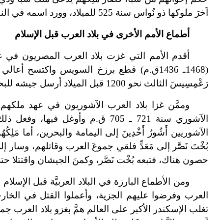
آخرَ ملوكها ذو نُواس
سنة
525 للميلاد، وورد اسمه في النقوش يوسف يسأر يثأر، ولقب نفسه ملك الشعوب.
أطماع الأمم الأخرى في بلاد العرب قبل الإسلام
أقدم الأمم التي غزت بلاد العرب المصريون في عهد أ
(1468ـ 1436ق.م) قطع برزخ السويس واكتسح أ
رَعْمِسِيسَ الثالث نحو 1200 قبل الميلاد أرسل جيشه للبحث عن المعادن الثمينة في سيناء، وفعل مثل ذلك رَمْسِيسُ الثاني.
وممَّن غزا بلاد العرب الآشوريون في عهد ملكهم تَ
الآشوري سنة 721 ـ 705 ق.م وأوغل في
الآشوريين أَشُورُ أَخْدِينَ إلى اليمامة والبحرين، أما مَلِك
بُخْتَ نَصََّر إلى مَعَدٍّ فلقي جموعَ العرب وقاتلهم، وسار
حصون هناك، فتبعه بُخْت نَصَّر، وكمنَ الجيشان واقتتلا ح
ومن الأطماع البارزة في البلاد العربيَّة قبل الإسلا
العرب وفرضوا عليهم الجزية، وأعملوا القتل في الخارج
تغلب الإسكندر الأكبر على العالم همَّ بغزو بلاد العرب ج