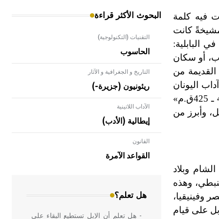
البحوث الأكثر قراءة
ت فيه كلمة
شيخةً كانت
التقنيات (التكنولوجية)
ي البابلية:
الحاسوب
اب، أو سكان
القديمة من
التاريخ و الجغرافية و الآثار
داب اليونان
ريئونيون (جزيرة-)
فهو «أسكيلوس 525 ـ 456ق.م» وذلك في حديثه عن ضابطٍ عربيٍّ في جيش «إحشويرش»، ثم تلاه «هيرودتس 484 ـ 425ق.م»
الآداب اللاتينية
ل، وأبرز من
إيطالية (الأدب)
القانون
- هل تعلم أن الأبلق نوع من الفنون
الهندسية التي ارتبطت بالعمارة الإسلامية
القواعد الآمرة
في بلاد الشام ومصر خاصة، حيث يحرص
لشام وبلاد
المعمار على بناء مداميكه وخاصة في
النبطي، وهذه
الواجهات
هل تعلم؟
ر وفينيقيا،
ابل على قيام
- هل تعلم أن الإبل تستطيع البقاء على