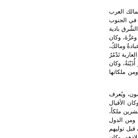
ممالك العرب
 في الجنوب
شَّرق بادية
غزَّةَ، وكان
ادةُ ومالكٌ،
رب العاربة تَدْمُرُ
َيْنَةُ، وكان
ومن ملكاتها
ون، ويُعرف
وكان الأقيال
شرين ملكاً،
ن ملكاً، ومن الدول
 قبل توليهم
بلادهم، وكان