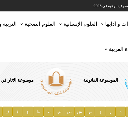
ية نوعية في 2026
تحقيق المخطوطات في العاصمة القطرية الدوحة
ات و آدابها
العلوم الإنسانية
العلوم الصحية
التربية 
 العربية
الموسوعة القانونية
موسوعة الآثار في
ذ
ر
ز
س
ش
ص
ض
ط
ظ
ع
غ
ف
ية