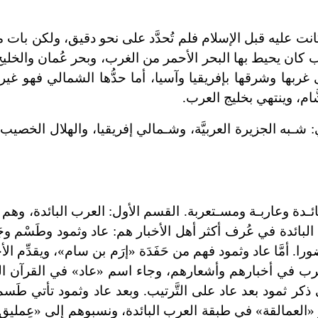
ي كانت عليه قبل الإسلام فلم تُحدَّد على نحو دقيق، ولكن با
رب كان يحيط بها البحر الأحمر من الغرب، وبحر عُمان والخلي
ا وشرقها بإفريقيا وآسيا، أما حدُّها الشمالي فهو غير و
َام، وينتهي بخليج العرب.
 شـبه الجزيرة العربيَّة، وشـمالي إفريقيا، والهلال الخصي
ـدة وعاربـة ومسـتعربة. القسم الأول: العرب البائدة، وهم ال
بائدة في عُرف أكثر أهل الأخبار هم: عاد وثمود وطَسْم وج
. أمَّا عاد وثمود فهم من حَفَدَة «إرَم بن سام»، ويقدِّم الأخبا
ب في أخبارهم وأشعارهم، وجاء اسم «عاد» في القرآن الكري
 ثمود بعد عاد على التَّرتيب. وبعد عاد وثمود تأتي طَس
 «العمالقة» في طبقة العرب البائدة، ونسبوهم إلى «عِمليق»