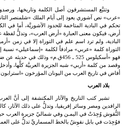
وتتبَّع المستشرقون أصل الكلمة وتاريخها، ورصدو
«عرب» نص آشوري يعود إلى أيام الملك «شلمنصر الثاني»
تحكم في البادية المتاخمة للحدود الآشوريَّة، أما في الك
أرض، فيكون معنى العبارة «أرض العرب»، وتدلُّ لفظة عرب
البادية، ولم ترد اسم علم في التوراة إلا في زمن «أر
التوراة كلمة «عربي» مرادفاً لكلمة «إسماعيلي» نسبة إلى
وقصد من كلمة «أربي» شبه الجزيرة العربيَّة كلَّها، وأدخ
أفاض في تاريخ العرب من اليونان المؤرخون «استرابون
بلاد العرب
تشير كتب التاريخ والآثار المكتشفة إلى أنَّ العر
الرافدين ومصر وسائر إفريقيا، وتدلُّ على ذلك الآثار، كالن
النُّقوش وُجِدَتْ في اليمـن وفي شماليّ جزيرة العرب حي
فوُجِدَت في بابل نقوشٌ بالخط المسماريِّ تدلُّ على العما