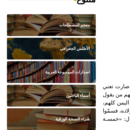
معجم المصطلحات
الأطلس الجغرافي
اصدارات الموسوعة العربية
ة صارت تعني
منهم من يقول
أسماء الباحثين
اليمن كلهم،
اده، فسمّوا
قال: «خمسـة
شراء النسخة الورقية