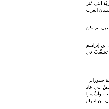
َة التي عُثر
َ لسان العرب
اعيل لم تكن
 بن إبراهيم
شعَّبَتْ في
لة حمورابي،
ضُ بني عاد
نة، وأسَّسوا
 الميلاد، وتمكَّن المصريون من انتزاع