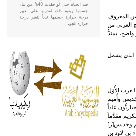
قيد الحياة حتى لو فقدت 40% من ماء
جسمها ويعود ذلك لقدرتها على تغيير
ت من المعروف
درجة حرارة جسمها تبعاً لتغير درجة
حرارة الجو،
ج العربي من
اضح، يمتدُّ
- هل تعلم أن أبقراط كتب في الطب
أربعة مؤلفات هي: الحكم، الأدلة، تنظيم
ب الذي يشمل
التغذية، ورسالته في جروح الرأس.
ويعود له الفضل بأنه حرر الطب من
الدين والفلسفة.
- هل تعلم أن المرجان إفراز حيواني
عرب الأُوَل
يتكون في البحر ويتركب من مادة
َديس وأُميم
كربونات الكلسيوم، وهو أحمر أو شديد
ريُّون عاداً
الحمرة وهو أجود أنواعه، ويمتاز بكبر
الحجم ويسمى الش
م مقدَّماً
م وجَديس[ر]
 بن لاوذ بن
هل تعلم أن الأبسيد كلمة فرنسية اللفظ