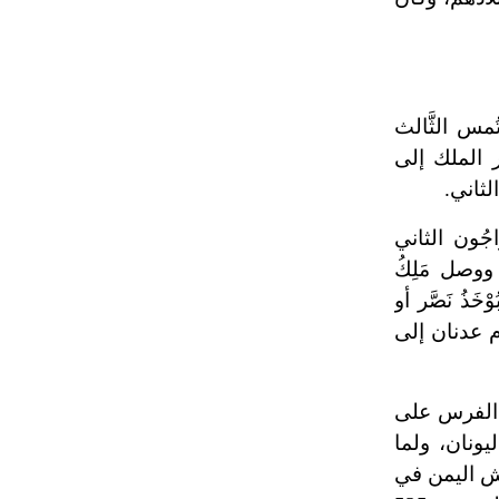
مس الثَّالث
ر الملك إلى
جُون الثاني
ا، ووصل مَلِكُ
ذُ نَصَّر أو
زم عدنان إلى
ار الفرس على
ونان، ولما
اش اليمن في