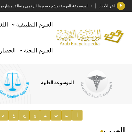
آخر الأخبار
الموسوعة العربية توسّع حضورها الرقمي وتطلق مشاريع معرف
فوز الأستاذ الدكتور وليد محمد السراقبي بجائزة كتارا ل
العلوم التطبيقية
اللغ
جائزة مجمع الملك سلمان العالمي للغة العربية 2025
الأستاذ إياد خالد الطباع مدير عام لهيئة الموسوعة العربية
العلوم البحتة
الحضارة
السيد محمد ياسين صالح وزيرا للثقافة
صدور المجلد الثامن من موسوعة الآثار في سورية
توصيات مجلس الإدارة
الموسوعة الطبية
صدور المجلد السابع من موسوعة الآثار في سورية
صدور المجلد الثامن عشر من الموسوعة الطبية
إعلان..
أ
ب
ت
ث
ج
ح
خ
د
دار الفكر الموزع الحصري لمنشورات هيئة الموسوعة العرب
العرب