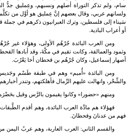
سام، ولم تذكر التوراة أصلهم ونسبهم، وعِمليق جدُّ ا
ولسانهم عربي، وقال بعضهم إنَّ عِمليق هو أوَّل من تكلّ
سَيناء إلى فلسطين، وترك العبرانيون ذكرهم في جملة قب
أو أعراب البادية.
ومن العرب البائدة جُرْهُم الأولى، وهؤلاء غير جُرْهُم
وثمود والعمالقة، وكانت تقيم في مكَّةَ، وقد أبادها القحطا
أصهار إسماعيل، وكان جُرْهُم بن قحطان أخا يَعْرُبَ.
ومن البائدة «أُميم» وهم في طبقة طَسْم وجَديس، 
والشِّحْر، وانهالت عليهم الرِّمال فأهلكتهم، وتندر أخبارهم.
ومنهم «حضورا» وكانوا يقيمون بالرَّس وقيل بحَضْرَموت،
فهؤلاء هم مادَّة العرب البائدة، وهم أقدم الطَّبقات 
فهم من عدنانَ وقحطانَ.
والقسم الثاني: العرب العاربة، وهم عربُ اليمن من وَ