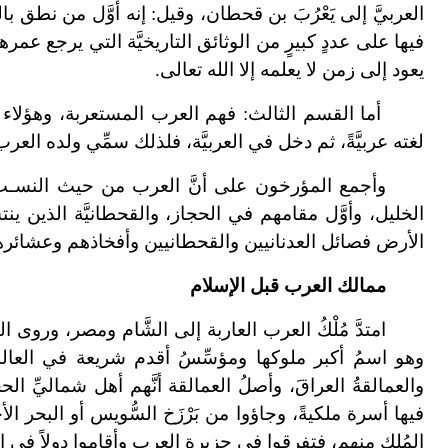
العربيَّ إلى يَعْرُبَ بن قحطان، وقيل: إنه أوَّل من نطق ب
فيها على عددٍ كبيرٍ من الوثائق التاريخيَّة التي يرجع عم
يعود إلى زمن لا يعلمه إلا الله تعالى.
أما القسم الثالث: فهم العرب المستعربة، وهؤلاء 
لغته عربيَّةً، ثم دخل في العربيَّة، فلذلك سمِّي ولده ال
وأجمع المؤرخون على أنَّ العرب من حيث النسـب فص
الخليل، وأوَّل مقامهم في الحجاز، والقحطانيَّة الذين 
الأرض فصائل العدنانيين والقحطانيين وأفخاذهم وعشائره
ممالك العرب قبل الإسلام
امتدَّ مُلْكُ العرب العاربة إلى الشَّام ومصر، وروى
وهو اسمُ أكبر ملوكها ومؤسِّسُ أقدم شريعة في العال
والعمالقةُ العراقَ، وأصلُ العمالقة أنَّهم أهل شماليِّ ا
المُلك منهم، فتفرقوا في جزيرة العرب وأقاموا دولاً في ا