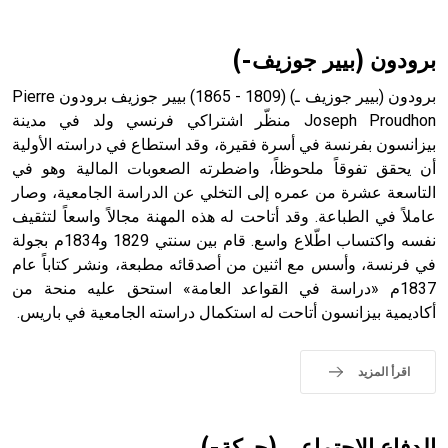
أثرياً يستخدم في العمارة عموماً وفي العمارة الدينية الخاصة
بالكنائس خصوصاً، وفي الإنكليزية أب
برودون (بيير جوزيف-)
برودون (بيير جوزيف ـ) (1809 - 1865) بيير جوزيف برودون Pierre
Joseph Proudhon منظّر اشتراكي فرنسي ولد في مدينة
بيزانسون بفرنسة في أسرة فقيرة، وقد استطاع في دراسته الأولية
- هل تعلم أن أبجر Abgar اسم معروف جيداً يعود إلى عدد من
الملوك الذين حكموا مدينة إديسا (الرها) من أبجر الأول وحتى
أن يحقق تفوقاً ملحوظاً، واضطرته الصعوبات المالية وهو في
التاسع، وهم ينتسبون إلى أسرة أوسروين
التاسعة عشرة من عمره إلى التخلي عن الدراسة الجامعية، وصار
عاملاً في الطباعة. وقد أتاحت له هذه المهنة مجالاً واسعاً لتثقيف
نفسه واكتساب اطّلاع واسع. قام بين سنتي 1829 و1834م بجولة
في فرنسة، وأسس مع اثنين من أصدقائه مطبعة، ونشر كتاباً عام
1837م «دراسة في القواعد العامة» استحق عليه منحة من
- هل تعلم أن الأبجدية الكنعانية تتألف من /22/ علامة كتابية
أكاديمية بيزانسون أتاحت له استكمال دراسته الجامعية في باريس.
sign تكتب منفصلة غير متصلة، وتعتمد المبدأ الأكوروفوني،
حيث تقتصر القيمة الصوتية للعلامة الك
اقرأ المزيد