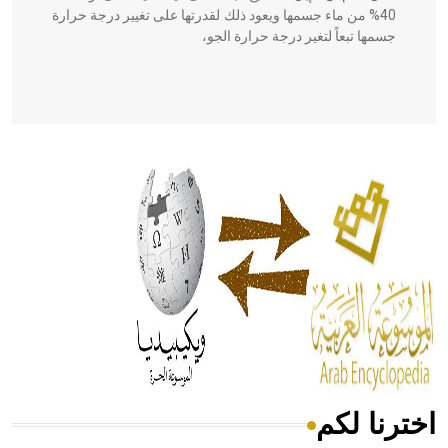
40% من ماء جسمها ويعود ذلك لقدرتها على تغيير درجة حرارة
جسمها تبعاً لتغير درجة حرارة الجو،
- هل تعلم أن أبقراط كتب في الطب أربعة مؤلفات هي:
الحكم، الأدلة، تنظيم التغذية، ورسالته في جروح الرأس. ويعود
له الفضل بأنه حرر الطب من الدين والفلسفة.
- هل تعلم أن المرجان إفراز حيواني يتكون في البحر ويتركب
من مادة كربونات الكلسيوم، وهو أحمر أو شديد الحمرة وهو
أجود أنواعه، ويمتاز بكبر الحجم ويسمى الش
اخترنا لكم
هل تعلم أن الأبسيد كلمة فرنسية اللفظ تم اعتمادها مصطلحاً