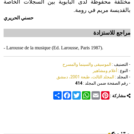
مختلفة محفوظة لدى البابوية بين السجلات الخاصة
بالقديسة مريم في رومة.
حسني الحريري
مراجع للاستزادة
- Larousse de la musique (Ed. Larousse, Paris 1987).
- التصنيف :
الموسيقى والسينما والمسرح
- النوع :
أعلام ومشاهير
- المجلد :
المجلد الثالث، طبعة 2001، دمشق
- رقم الصفحة ضمن المجلد :
414
Share
Facebook
Twitter
WhatsApp
Email
Pinterest
مشاركة :