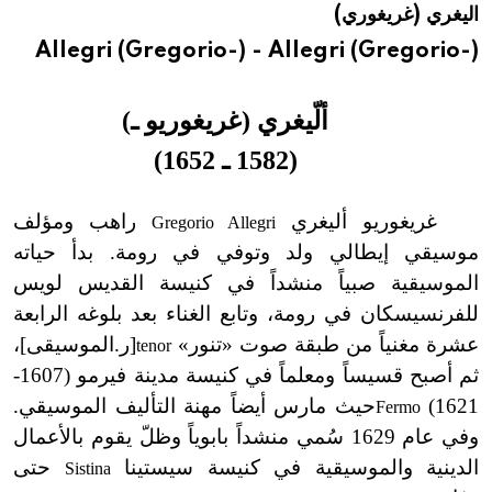
اليغري (غريغوري)
هيئة الموسوعة العربية تطلق موسوعات جديدة في عام 2026
Allegri (Gregorio-) - Allegri (Gregorio-)
ألّيغري (غريغوريو ـ
(
(1582 ـ 1652
)
غريغوريو أليغري
راهب ومؤلف
Gregorio Allegri
موسيقي إيطالي ولد وتوفي في رومة. بدأ حياته
الموسيقية صبياً منشداً في كنيسة القديس لويس
للفرنسيسكان في رومة، وتابع الغناء بعد بلوغه الرابعة
عشرة مغنياً من طبقة صوت «تنور»
[
ر.الموسيقى]،
tenor
ثم أصبح قسيساً ومعلماً في كنيسة مدينة فيرمو
(1607-
1621)
حيث مارس أيضاً مهنة التأليف الموسيقي.
Fermo
وفي عام 1629 سُمي منشداً بابوياً وظلّ يقوم بالأعمال
الدينية والموسيقية في كنيسة سيستينا
حتى
Sistina