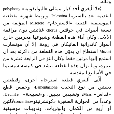
وفاته.
يُعدّ ألّيغري أحد كبار ممثلي «البوليفونية»
polyphony
القديمة بعد بالِسترينا
. وترتبط شهرته بقطعته
Palestrina
الموسيقية الدينية «الاسترحام»
المؤلفة من
Miserere
تسعة أصوات في جوقتين
غنائيتين دون مرافقة
chorus
الآلات. وكان أداء هذه القطعة وشيوعها محرمين خارج
أسوار كاتدرائية الفاتيكان في رومة. إلا أن موتسارت
استطاع أن يدوّن هذه القطعة من ذاكرته بعد أن
Mozart
استمع إليها مرتين فقط وكان آنئذٍ في الرابعة عشرة من
عمره، وما تزال هذه القطعة تنشد في كنيسة سيستينا
في الأسابيع المقدسة.
ألّف أليغري قطعة استرحام أخرى، وقطعتين
دينيتين من نوع النحيب
، وخمس قطع
Lamentazione
«
قداس»
، ونشيدين دينيين، و«تسبيحة»
،
Deum
Te
Mass
وعدداً من الحوارية الصغيرة «كونشرتينو
»
لآلتين
concertino
أو أربع من الكمان والوتريات، وتدوينات موسيقية