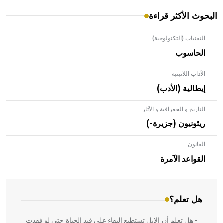
البحوث الأكثر قراءة
التقنيات (التكنولوجية)
الحاسوب
الآداب اللاتينية
إيطالية (الأدب)
التاريخ و الجغرافية و الآثار
ريئونيون (جزيرة-)
القانون
- هل تعلم أن الأبلق نوع من الفنون الهندسية التي ارتبطت
بالعمارة الإسلامية في بلاد الشام ومصر خاصة، حيث يحرص
القواعد الآمرة
المعمار على بناء مداميكه وخاصة في الواجهات
هل تعلم؟
- هل تعلم أن الإبل تستطيع البقاء على قيد الحياة حتى لو فقدت