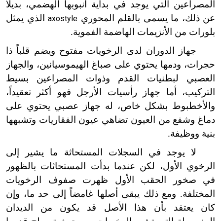
المصراعين التي يوجد في بداية أنبوبها الهضمي، بديلاً
عن ذلك، ما يسمى بالقلم المحوري
الذي يمثل
axostyle
بلورات من الأنزيمات الهاضمة الفموية.
جهاز الدوران لدى الرخويات مفتوح ويضم قلباً ذا
حجرات، ودمها يحتوي على صباغ الهيموسيانين، والجهاز
العصبي لبطنيات القدم وذوات المصراعين بسيط
التركيب، أما جهاز رأسيات الأرجل فهو أكثر تعقيداً،
والأخطبوط بشكل خاص، له جهاز عصبي يحتوي على
دماغ وشفع من العيون تضاهي عيون الفقاريات وتشبهها
بنية ووظيفة.
لا يوجد في السجلات المستحاثة ما يشير إلى
الرخوي الأول، لكن عندما بدأت المستحاثات بالظهور
في صخور الحقب الأول ظهرت صفوف الرخويات
المختلفة. ومع ذلك يبقى أصلها غامضاً إلى حد ما، وإن
كان يعتقد بأن هذا الأصل قد يكون من الديدان