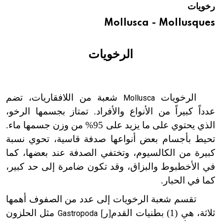
رخويات
هيئة الموسوعة العربية تطلق موسوعات جديدة في عام 2026
Mollusca - Mollusques
الرخويات
الرخويات
شعبة من اللافقاريات، تضم
Mollusca
عدداً كبيراً من الأنواع والأفراد. تمتاز بجسمها الرخو،
الذي يحتوي على ما يزيد على 95% من وزن جسمها ماء.
تحيط بأجسام بعض أنواعها صدفة قاسية، تحوي نسبة
كبيرة من الكالسيوم، وتختفي الصدفة عند بعضها، كما
في الأخطبوط والبزاق، وقد تكون ضامرة إلى حد كبير،
كما في الحبار.
تقسم شعبة الرخويات إلى عدد من الصفوف أهمها
ثلاثة، هي (1) بطنيات القدم[ر]
مثل الحلزون
Gastropoda