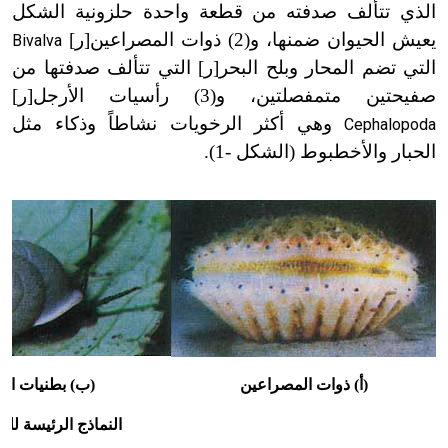
الذي تتألف صدفته من قطعة واحدة حلزونية الشكل
يعيش الحيوان ضمنها، و(2) ذوات المصراعين[ر]
Bivalva
التي تضم المحار وبلح البحر[ر] التي تتألف صدفتها من
صفيحتين متمفصلتين، و(3) رأسيات الأرجل[ر]
وهي أكثر الرخويات نشاطاً وذكاء مثل
Cephalopoda
الحبار والأخطبوط (الشكل
-
1).
(أ) ذوات المصراعين
(ب) بطنيات الق
النماذج الرئيسة لل