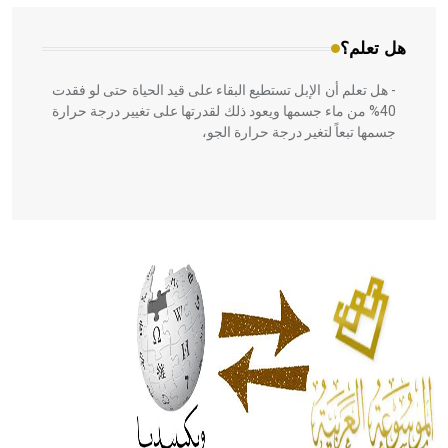
هل تعلم؟
- هل تعلم أن الإبل تستطيع البقاء على قيد الحياة حتى لو فقدت
40% من ماء جسمها ويعود ذلك لقدرتها على تغيير درجة حرارة
جسمها تبعاً لتغير درجة حرارة الجو،
- هل تعلم أن أبقراط كتب في الطب أربعة مؤلفات هي:
الحكم، الأدلة، تنظيم التغذية، ورسالته في جروح الرأس. ويعود
له الفضل بأنه حرر الطب من الدين والفلسفة.
- هل تعلم أن المرجان إفراز حيواني يتكون في البحر ويتركب
من مادة كربونات الكلسيوم، وهو أحمر أو شديد الحمرة وهو
أجود أنواعه، ويمتاز بكبر الحجم ويسمى الش