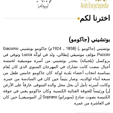
اخترنا لكم
هل تعلم أن الأبسيد كلمة فرنسية اللفظ تم اعتمادها مصطلحاً
أثرياً يستخدم في العمارة عموماً وفي العمارة الدينية الخاصة
بالكنائس خصوصاً، وفي الإنكليزية أب
بوتشيني (جاكومو)
بوتشيني (جاكومو ـ) (1858 ـ 1924م) جاكومو بوتشيني Giacomo
Puccini مؤلف موسيقي إيطالي، ولد في لوكّة Lucca وتوفي في
بروكسل (بلجيكة). ينحدر بوتشيني من أسرة موسيقية لخمسة
- هل تعلم أن أبجر Abgar اسم معروف جيداً يعود إلى عدد من
الملوك الذين حكموا مدينة إديسا (الرها) من أبجر الأول وحتى
أجيال مضت كانت تشارك في المهرجان السنوي الذي كان يُقام
التاسع، وهم ينتسبون إلى أسرة أوسروين
بمناسبة انتخاب أعضاء بلدية لوكة. كان جاكومو خامس طفل من
سبعة أبناء لوالديه، وصار يتيماً حين كان في السادسة من عمره.
وكانت أسرته تأمل أن يحل محل والده المتوفى عازفاً على الأرغن
[ر] ورئيساً للجوقة الغنائية الكنسية. وكان جاكومو يغني في جوقة
الكنيسة بصوت صادح (سوبرانو) Soprano [ر. الموسيقى] حين كان
- هل تعلم أن الأبجدية الكنعانية تتألف من /22/ علامة كتابية
في العاشرة من عمره.
sign تكتب منفصلة غير متصلة، وتعتمد المبدأ الأكوروفوني،
حيث تقتصر القيمة الصوتية للعلامة الك