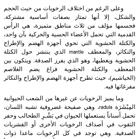
وعلى الرغم من اختلاف الرخويات من حيث الحجم
والشكل، إلا أنها تمتاز بصفات أساسية مشتركة.
فجسمها مؤلف من ثلاث مناطق متميزة، هي الرأس
القدمية التي تحمل الأعضاء الحسية والحركية بآن واحد،
والكتلة الحشوية التي تحوي أجهزة الهضم والإطراح
والتكاثر، والمعطف
الذي ينتشر حول الكتلة
mantle
الحشوية ويغطيها، وهو الذي يفرز الصدفة. ويتكون بين
المعطف والكتلة الحشوية فراغ يضم الغلاصم
(الخياشيم)، حيث تطرح أجهزة الهضم والإطراح والتكاثر
مفرغاتها فيه.
وما يميز الرخويات عن غيرها من الشعب الحيوانية
المِبْشَرَة
، وهي صفيحة غضروفية تشبه اللسان،
radula
تحمل أسناناً يستعملها الحيوان في بَشْـرِ الطحالب وحفر
الثقوب في أصداف الرخويات الأخرى أو القشريات
الصدفية. وهي توجد في كل الرخويات ماعدا ذوات