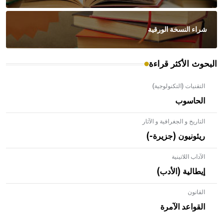
شراء النسخة الورقية
البحوث الأكثر قراءة
التقنيات (التكنولوجية)
الحاسوب
التاريخ و الجغرافية و الآثار
ريئونيون (جزيرة-)
الآداب اللاتينية
إيطالية (الأدب)
القانون
- هل تعلم أن الأبلق نوع من الفنون الهندسية التي ارتبطت
بالعمارة الإسلامية في بلاد الشام ومصر خاصة، حيث يحرص
القواعد الآمرة
المعمار على بناء مداميكه وخاصة في الواجهات