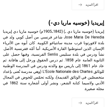
اقرأ المزيد
إيريديا (خوسيه ماريا دي-)
إيريديا (خوسيه ماريا دي ـ) (1842ـ1905م) خوسيه ماريا دي إيريديا
Jose Maria De Heredia شاعر فرنسي من أصل كوبي ولد في
بلدة لافورتونا قرب مدينة سانتياغو الكوبية. كان أبوه من الأثرياء
الإسبان الذين استوطنوا القارة الأمريكية. أما أمّه ففرنسية الأصل.
نشأ ودرس في بلدة سنليس Senlis الفرنسية، وفيها حصل على
الثانوية العامة عام 1858. ثم درس الحقوق ورحل إلى هافانة. ثم
عاد عام 1861 إلى باريس مع والدته ودرس في المدرسة الوطنية
للوثائق L'Ecole Nationale des Chartes (وهي مدرسة تُعنى بإعداد
متخصصّين في الوثائق القديمة)، ولكنه تحمّس للخوض في المجال
الأدبي ولاسيما كتابة الشعر، ونشر أولى أشعاره سنة 1862 في
مجلة صغيرة.
اقرأ المزيد