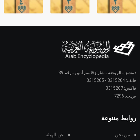
دمشق ـ الروضة ـ شارع قاسم أمين ـ رقم 39
هاتف: 3315204 - 3315205
فاكس: 3315207
ص.ب: 7296
روابط متنوعة
من نحن
عن الهيئة