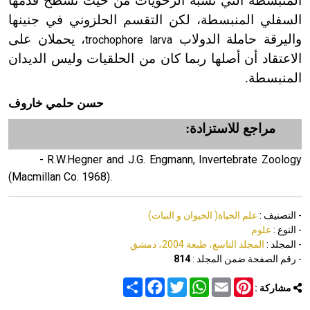
المنبسطة التي تشبه الرخويات من حيث تسطح قدمها
السفلي المنبسطة، لكن التقسم الحلزوني في جنينها
واليرقة حاملة الدولاب
، يحملان على
trochophore larva
الاعتقاد أن أصلها ربما كان من الحلقيات وليس الديدان
المنبسطة.
حسن حلمي خاروف
مراجع للاستزادة:
- R.W.Hegner and J.G. Engmann, In­ver­te­brate Zoology
(Macmillan Co. 1968).
- التصنيف :
علم الحياة( الحيوان و النبات)
- النوع :
علوم
- المجلد :
المجلد التاسع، طبعة 2004، دمشق
- رقم الصفحة ضمن المجلد :
814
Share
Facebook
Twitter
WhatsApp
Email
Pinterest
مشاركة :