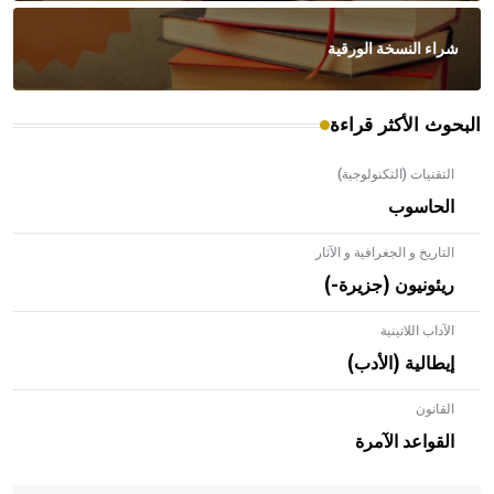
شراء النسخة الورقية
البحوث الأكثر قراءة
التقنيات (التكنولوجية)
الحاسوب
التاريخ و الجغرافية و الآثار
ريئونيون (جزيرة-)
الآداب اللاتينية
إيطالية (الأدب)
القانون
- هل تعلم أن الأبلق نوع من الفنون الهندسية التي ارتبطت
بالعمارة الإسلامية في بلاد الشام ومصر خاصة، حيث يحرص
القواعد الآمرة
المعمار على بناء مداميكه وخاصة في الواجهات