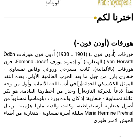
اخترنا لكم
هل تعلم أن الأبسيد كلمة فرنسية اللفظ تم اعتمادها مصطلحاً
أثرياً يستخدم في العمارة عموماً وفي العمارة الدينية الخاصة
بالكنائس خصوصاً، وفي الإنكليزية أب
هورفات (أودن فون-)
هورڤات (أُدون فون ـ) (1901 ـ 1938) أُدون فون هورڤات Ödön
von Horváth (بالهنغارية) أو إدموند يوزِف Edmond Josef، فون
هورڤات (بالألمانية)، كاتب مسرحي وروائي وقاص نمساوي -
- هل تعلم أن أبجر Abgar اسم معروف جيداً يعود إلى عدد من
الملوك الذين حكموا مدينة إديسا (الرها) من أبجر الأول وحتى
هنغاري بارز من جيل ما بعد الحرب العالمية الأولى، يعده النقد
التاسع، وهم ينتسبون إلى أسرة أوسروين
الممثل الكلاسيكي للحداثة[ر] في أدب اللغة الألمانية وأول من وجه
نقداً لاذعاً للحركة النازية[ر] وحذر من أخطارها القادمة. هو بكر
عائلة نمساوية - هنغارية؛ إذ كان والده يوزف دبلوماسياً نمساوياً من
أصول هنغارية أرستقراطية، وكانت والدته ماريا هِرْمينِه برينال
Maria Hermine Prehnal سليلة أسرة نمساوية - هنغارية من أطباء
- هل تعلم أن الأبجدية الكنعانية تتألف من /22/ علامة كتابية
الجيش الامبراطوري.
sign تكتب منفصلة غير متصلة، وتعتمد المبدأ الأكوروفوني،
حيث تقتصر القيمة الصوتية للعلامة الك