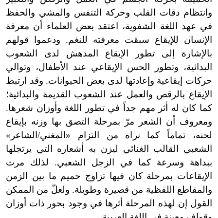
وانتظام دقات القلب وحركة التنفس والمشي والحفظ
في عهد اللغة الشفوية، اعتقد بعض العلماء أن معرفة
الإنسان للإيقاع سبقت معرفته للنغم. ودعموا قولهم
بالإشارة إلى تطور الإيقاع المدهش لدى الشعوب
البدائية، وتطور الحس الإيقاعي عند الأطفال، وتوالي
حركات إيقاعية وإعادتها لدى بعض الحيوانات. وقد ارتبط
الإيقاع بالرقص والعمل عند الشعوب القديمة والبدائية؛
كما كان له أثر مهم جداً في تطور اللغة وأوزان شعرها.
ومعروف أن الشعر مرّ بمرحلة التصق بها وزنه بإيقاع
لحنه، تماماً كما نراه من التزام «المغني/الشاعر»
الشعبي القالب الغنائي ليزن به أشعاره التي يرتجلها
ببداهة وسرعة كما في الزجل الشعبي. لذلك مرت
الإيقاعات بمرحلة كان فيها تزاوج حميم ما بين الزمن
والمقاطع اللفظية من قصيرة وطويلة. ولعلّ من الممكن
القول إن لهذه المرحلة أثرها في وجود بحور ذات أوزان
وقوافٍ معينة في اللغة العربية.