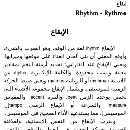
ايقاع
هيئة الموسوعة العربية تطلق موسوعات جديدة في عام 2026
Rhythm - Rythme
الإيقاع
الإيقاع
لغة من الوقع، وهو الضرب بالشيء،
rhythm
وأوقع المغني أي بنى ألحان الغناء على موقعها وميزانها.
ويعني الإيقاع عند الفارابي: تحديد أزمنة النغم بمقادير
معينة ونسب محدودة. والكلمة الإنكليزية
من
rhythm
اللاتينية
أو اليونانية
وتعني ضبط الحركة
rhutmus
rhythmus
الزمنية للموسيقى. ويشمل الإيقاع مجموعة الأشياء التي
تختص بوحدة الزمن
، والنبرة
، والمقياس
accent
beat
، والسرعة أو الإيقاع الزمني
[
ر.
tempo
measure
الموسيقى
]
، مما يستدعيه الأداء الصحيح في الموسيقى.
ولقرب الإيقاع من النفس الإنسانية، ولعلاقته
الحميمة بحركة الجسم في العمل والرقص والتعبير