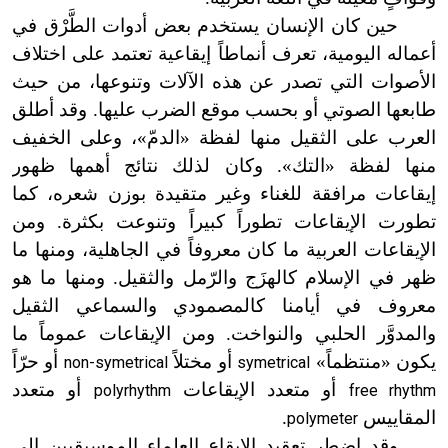
حين كان الإنسان يستخدم بعض أدوات الطَّرْق في
أعماله اليومية، تعرف أنماطاً إيقاعية تعتمد على اختلاف
الأصوات التي تصدر عن هذه الآلات وتنوعها، من حيث
طابعها الصوتي أو بحسب موقع الضرب عليها. وقد أطلق
العرب على الثقيل منها لفظة «الدمّ
»
، وعلى الخفيف
منها لفظة «التك
»
. وكان لذلك نتائج أهمها ظهور
إيقاعات مرافقة للغناء وغير متقيدة بوزن شعره، كما
تطورت الإيقاعات تطوراً كبيراً وتنوعت بكثرة. ومن
الإيقاعات العربية ما كان معروفاً في الجاهلية، ومنها ما
ظهر في الإسلام كالهزَج والرّمل والثقيل. ومنها ما هو
معروف في أيامنا كالمصمودي والسماعي الثقيل
والمدوَّر الحلبي والنواخت. ومن الإيقاعات عموماً ما
يكون «منتظماً»
أو مختلاً
أو حرّاً
non-symetrical
symetrical
أو متعدد الإيقاعات
أو متعدد
polyrhythm
free rhythm
المقاييس
.
polymeter
وقد اضطر تعقيد الإيقاع العلماء الموسيقيين إلى