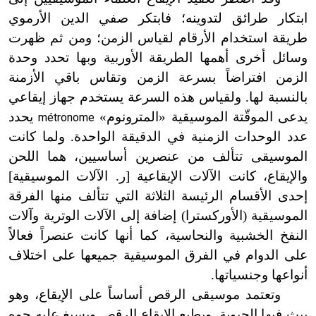
ابتكار طرائق لتدوينه؛ فابتكر صفي الدين الأرموي
طريقة استخدام الأرقام لقياس الزمن؛ ومن ثم ظهرت
وسائل أخرى أهمها الطريقة الأوربية وبها تحدد وحدة
الزمن افتراضاً بسرعة الزمن وتقاس باقي الأزمنة
بالنسبة لها. ولقياس هذه السرعة يستخدم جهاز إيقاعي
يدعى الموقّتة الموسيقية «المترونوم»
يحدد
métronome
عدد الوحدات الزمنية في الدقيقة الواحدة. ولما كانت
الموسيقى تتألف من عنصرين أساسيين، هما اللحن
والإيقاع، كانت الآلات الإيقاعية
[
ر. الآلات الموسيقية
]
إحدى الأقسام الرئيسة الثلاثة التي تتألف منها الفرقة
الموسيقية (الأوركسترا) إضافة إلى الآلات الوترية وآلات
النفخ الخشبية والنحاسية، كما أنها كانت عنصراً فعالاً
على الدوام في الفرق الموسيقية جميعها على اختلاف
أنواعها وجنسياتها.
وتعتمد موسيقى الرقص أساساً على الإيقاع، وهو
يبث فيها الحيوية. ويطبع الإيقاع الرقص ويسبغ عليه جوه