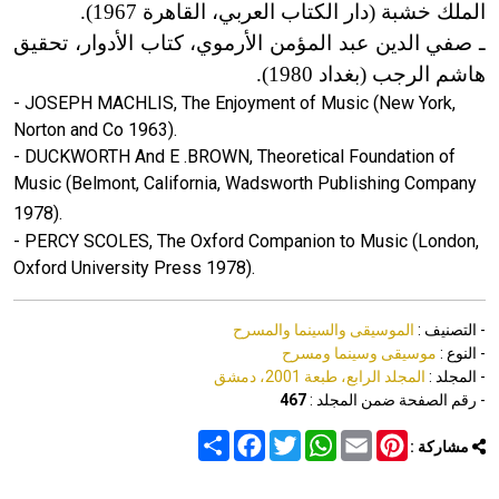
الملك خشبة
(
دار الكتاب العربي، القاهرة 1967
)
.
ـ صفي الدين عبد المؤمن الأرموي، كتاب الأدوار، تحقيق
هاشم الرجب
(
بغداد 1980
)
.
- JOSEPH MACHLIS, The Enjoyment of Music (New York,
Norton and Co 1963).
- DUCKWORTH And E .BROWN, Theoretical Foundation of
Music (Belmont, California, Wadsworth Publishing Company
1978).
- PERCY SCOLES, The Oxford Companion to Music (London,
Oxford University Press 1978).
- التصنيف :
الموسيقى والسينما والمسرح
- النوع :
موسيقى وسينما ومسرح
- المجلد :
المجلد الرابع، طبعة 2001، دمشق
- رقم الصفحة ضمن المجلد :
467
Share
Facebook
Twitter
WhatsApp
Email
Pinterest
مشاركة :