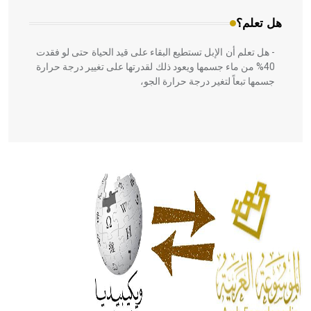
هل تعلم؟
- هل تعلم أن الإبل تستطيع البقاء على قيد الحياة حتى لو فقدت
40% من ماء جسمها ويعود ذلك لقدرتها على تغيير درجة حرارة
جسمها تبعاً لتغير درجة حرارة الجو،
- هل تعلم أن أبقراط كتب في الطب أربعة مؤلفات هي:
الحكم، الأدلة، تنظيم التغذية، ورسالته في جروح الرأس. ويعود
له الفضل بأنه حرر الطب من الدين والفلسفة.
- هل تعلم أن المرجان إفراز حيواني يتكون في البحر ويتركب
من مادة كربونات الكلسيوم، وهو أحمر أو شديد الحمرة وهو
أجود أنواعه، ويمتاز بكبر الحجم ويسمى الش