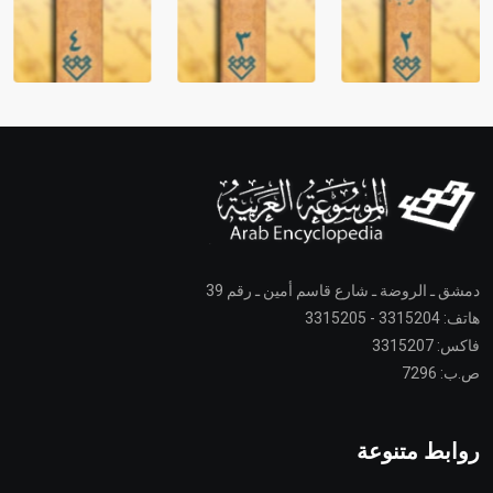
دمشق ـ الروضة ـ شارع قاسم أمين ـ رقم 39
هاتف: 3315204 - 3315205
فاكس: 3315207
ص.ب: 7296
روابط متنوعة