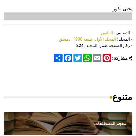
يحيى بكور
- التصنيف :
القانون
- المجلد :
المجلد الأول، طبعة 1998، دمشق
- رقم الصفحة ضمن المجلد :
224
Share
Facebook
Twitter
WhatsApp
Email
Pinterest
مشاركة :
متنوع
معجم المصطلحات