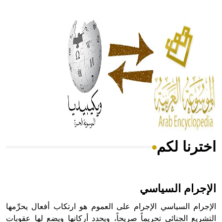
- هل تعلم أن أبقراط كتب في الطب أربعة مؤلفات هي:
الحكم، الأدلة، تنظيم التغذية، ورسالته في جروح الرأس. ويعود
له الفضل بأنه حرر الطب من الدين والفلسفة.
- هل تعلم أن المرجان إفراز حيواني يتكون في البحر ويتركب
من مادة كربونات الكلسيوم، وهو أحمر أو شديد الحمرة وهو
أجود أنواعه، ويمتاز بكبر الحجم ويسمى الش
اخترنا لكم
هل تعلم أن الأبسيد كلمة فرنسية اللفظ تم اعتمادها مصطلحاً
أثرياً يستخدم في العمارة عموماً وفي العمارة الدينية الخاصة
بالكنائس خصوصاً، وفي الإنكليزية أب
الإجرام السياسي
الإجرام السياسي الإجرام على العموم هو ارتكاب أفعال يحرِّمها
التشريع الجنائي تحريماً صريحاً، ويحدد أركانها ويضع لها عقوبات