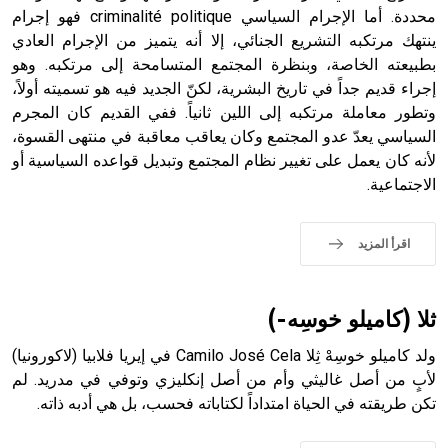
محددة. أما الإجرام السياسي criminalité politique فهو إجرام
- هل تعلم أن أبجر Abgar اسم معروف جيداً يعود إلى عدد من
الملوك الذين حكموا مدينة إديسا (الرها) من أبجر الأول وحتى
ينتهك مرتكبه التشريع الجنائي، إلا أنه يتميز من الإجرام العادي
التاسع، وهم ينتسبون إلى أسرة أوسروين
بطبيعته الخاصة، وبنظرة المجتمع المتسامحة إلى مرتكبه. وهو
إجراء قديم جداً في تاريخ البشرية، لكنّ الجديد فيه هو تسميته أولاً،
وتطور معاملة مرتكبه إلى اللين ثانياً. ففي القديم كان المجرم
السياسي يعدّ عدو المجتمع وكان يعاقب معاقبة في منتهى القسوة،
لأنه كان يعمل على تغيير نظام المجتمع وتبديل قواعده السياسية أو
- هل تعلم أن الأبجدية الكنعانية تتألف من /22/ علامة كتابية
الاجتماعية.
sign تكتب منفصلة غير متصلة، وتعتمد المبدأ الأكوروفوني،
حيث تقتصر القيمة الصوتية للعلامة الك
اقرأ المزيد
ثلا (كاميلو خوسِه-)
ولد كاميلو خوسِهْ ثِلا Camilo José Cela في إيريا فلابيا (لاكورونيا)
لأبٍ من أصل غاليثي وأم من أصل إنكليزي وتوفي في مدريد. لم
تكن طريقته في الحياة امتداداً لكتاباته فحسب، بل هي أدبه ذاته.