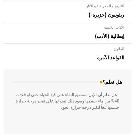
التاريخ و الجغرافية و الآثار
ريئونيون (جزيرة-)
الآداب اللاتينية
إيطالية (الأدب)
القانون
- هل تعلم أن الأبلق نوع من الفنون الهندسية التي ارتبطت
بالعمارة الإسلامية في بلاد الشام ومصر خاصة، حيث يحرص
القواعد الآمرة
المعمار على بناء مداميكه وخاصة في الواجهات
هل تعلم؟
- هل تعلم أن الإبل تستطيع البقاء على قيد الحياة حتى لو فقدت
40% من ماء جسمها ويعود ذلك لقدرتها على تغيير درجة حرارة
جسمها تبعاً لتغير درجة حرارة الجو،