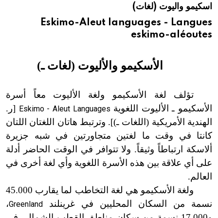
اسكيمو واليوت (لغات)
هيئة الموسوعة العربية تطلق موسوعات جديدة في عام 2026
Eskimo-Aleut languages - Langues
eskimo-aléoutes
الأسكيمو والأليوت (لغات ـ)
تؤلف لغة الأسكيمو ولغة الأليوت معاً أسرة
الأسكيمو ـ الأليوت اللغوية
[ر.
Eskimo - Aleut Languages
الهندية
الأمريكية (اللغات ـ)]. وترتبط هاتان اللغتان اللتان
كانتا في وقت ما لغتين متجاورتين في شبه جزيرة
ألاسكة ارتباطاً وثيقاً.
ولا
تتوافر في الوقت الحاضر أدلة
على أي علاقة بين هذه الأسرة اللغوية وأي لغة أخرى في
العالم.
ولغة الأسكيمو هي لغة التخاطب لما يقارب 45.000
نسمة من السكان المحليين في غرينلند
،
Greenland
و17.000
نسمة
من سكان مناطق القطب الشمالي في