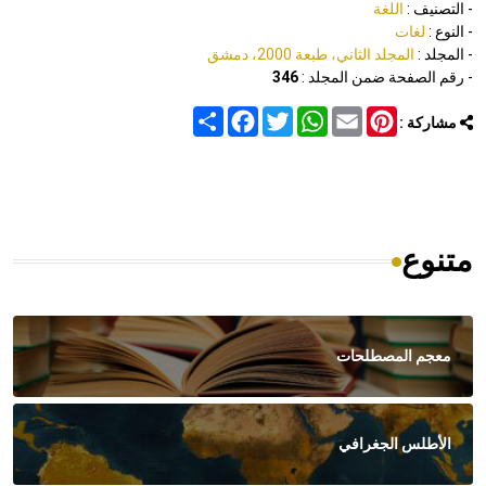
- التصنيف :
اللغة
- النوع :
لغات
- المجلد :
المجلد الثاني، طبعة 2000، دمشق
- رقم الصفحة ضمن المجلد :
346
Share
Facebook
Twitter
WhatsApp
Email
Pinterest
مشاركة :
متنوع
معجم المصطلحات
الأطلس الجغرافي