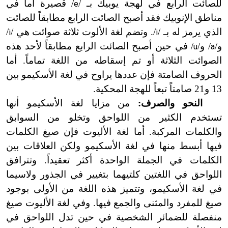
للصائت الرابع في لهجة يوبيك بـ /
/ قصيرة أما في
e
مناطق الإنوبيك فقد أصبح الصائت الرابع مطابقاً للصائت
الذي يرمز له بـ /
/. وتضم لغة الألوت ثلاثة صوائت هي /
/
i
i
و/
/ و/
/ في حين أصبح الصائت الرابع مطابقاً لأحد هذه
u
a
الصوائت الثلاثة أو تم إسقاطه من اللغة تماماً. أما
الحروف الصامتة فإن عددها يراوح في لغة الأسكيمو بين
13 و21 صامتاً تبعاً للهجة المحكية.
النحو والصرف:
من مزايا لغة الأسكيمو أنها
تستخدم الكثير من اللواحق وتخلو من السوابق
والكلمات المركبة. أما لغة الأليوت فإن صيغ الكلمات
فيها أبسط منها في لغة الأسكيمو ولكن العلاقات بين
الكلمات في الجملة الواحدة أكثر تعقيداً. وتترافق
اللواحق في اللغتين كلتيهما بتغيير في الجذور ولاسيما
في لغة الأسكيمو، وتتميز هذه اللغة من الأولى بوجود
صيغ للمفرد والمثنى والجمع فيها. وفي لغة الأليوت صيغ
منفصلة للضمائر الشخصية في حين تدل اللواحق في