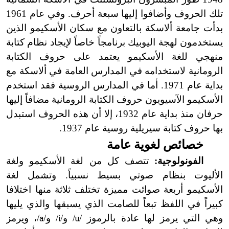
تلك الحروف وأضافوا إليها سبعة أحرف. وفي عام 1961
بدأت جامعة ألاسكة بالتعاون مع سكان الأسكيمو الذين
يستخدمون لهجة اليوبيك برنامجاً خاصاً لإيجاد نظام كتابة
منهجي للغة الأسكيمو يعتمد على حروف الكتابة
الرومانية لاستخدامه في المدارس العامة في ألاسكة مع
بداية عام 1971. أما في المدارس الروسية فقد استخدم
الأسكيمو الآسيويون حروف الكتابة الرومانية مضافاً إليها
حرفان منذ بداية عام 1932، إلا أن هذه الحروف استبدل
بها حروف كتابة سيريلية روسية عام 1937.
خصائص لغوية عامة
الفونولوجية:
تتصف كل من لغة الأسكيمو ولغة
الأليوت بنظام صوتي بسيط نسبياً. وتشمل لغة
الأسكيمو أربعة صوائت مميزة تختلف ثلاثة منها اختلافا
كبيراً في اللفظ تبعاً للصامت الذي يسبقها والذي يليها
وهي التي يرمز لها عادة بالرموز /
/ و/
/ و/
/، ويرمز
a
i
u