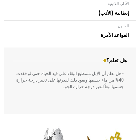
الآداب اللاتينية
إيطالية (الأدب)
القانون
- هل تعلم أن الأبلق نوع من الفنون الهندسية التي ارتبطت
بالعمارة الإسلامية في بلاد الشام ومصر خاصة، حيث يحرص
القواعد الآمرة
المعمار على بناء مداميكه وخاصة في الواجهات
هل تعلم؟
- هل تعلم أن الإبل تستطيع البقاء على قيد الحياة حتى لو فقدت
40% من ماء جسمها ويعود ذلك لقدرتها على تغيير درجة حرارة
جسمها تبعاً لتغير درجة حرارة الجو،
- هل تعلم أن أبقراط كتب في الطب أربعة مؤلفات هي:
الحكم، الأدلة، تنظيم التغذية، ورسالته في جروح الرأس. ويعود
له الفضل بأنه حرر الطب من الدين والفلسفة.