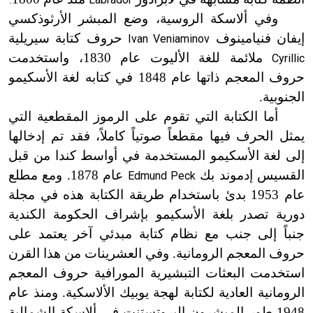
وفي ألاسكة الروسية، وضع المبشر الأرثوذكسي
إيفان فنيامينوف
حروف كتابة سيريلية
Ivan Veniaminov
ملائمة للغة الأليوت عام 1830، واستخدمت
Cyrillic
حروف المعجم ذاتها عام 1848 في كتابه لغة الأسكيمو
الجنوبية.
أما الكتابة التي تقوم على الرموز المقطعية التي
يمثل الحرف فيها مقطعاً صوتياً كاملاً، فقد تم إدخالها
إلى لغة الأسكيمو المستخدمة في أواسط كندا من قبل
القسيس إدموند بك
عام 1878. ومع مطلع
Edmund Peck
عام 1953 بدئ باستخدام طريقة الكتابة هذه في مجلة
دورية تصدر بلغة الأسكيمو بإشراف الحكومة الكندية
جنباً إلى جنب مع نظام كتابة مبدئي آخر يعتمد على
حروف المعجم الرومانية. وفي العشرينات من هذا القرن
استخدمت البعثات التبشيرية المورافية حروف المعجم
الرومانية العادية لكتابة لهجة يوبيك الألاسكية. ومنذ عام
1948 طور المبشرون البروتستنت في ألاسكة الشمالية