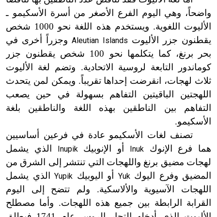
واضحاً، وهي اليوم الفرع الأصغر من أسرة الأسكيمو ـ
الأليوت اللغوية. ويستخدم هذه اللغة نحو 1000 شخص
يقطنون جزر الأليوت
وجزراً أخرى في
Aleutian Islands
بحر برنغ، كما يتكلمها نحو 100 شخص يقطنون جزر
كوماندور التابعة لروسية الاتحادية. وتضم لغة الأليوت
ثلاث لهجات، انقرضت
إ
حداها تقريباً. ويمكن لمن يتحدث
اللهجتين الباقيتين التفاهم بسهولة في حين يصعب
التفاهم بين الناطقين بهذه اللغة والناطقين بلغة
الأسكيمو.
تصنف لغات الأسكيمو عادة في فرعين أساسيين
هما فرع الإنوك
أو الإنوبيك
الذي يشمل
Inupik
Inuk
لهجات مضيق برنغ واللهجات التي تنتشر إلى الشرق من
المضيق وفرع اليوك
أو اليوبيك
الذي يشمل
Yupik
Yuk
اللهجات الآسيوية والألاسكية. ولم تتضح إلى اليوم
القرابة الرابطة بين جميع هذه اللهجات. وأما مصطلح
الأليوت الذي أدخله التجار الروس عام 1741 فيطلق