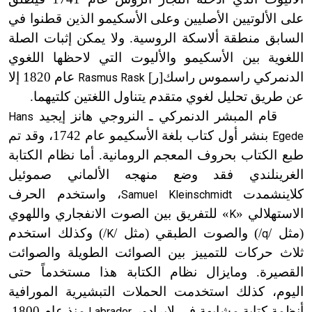
على الألوتيين الأصليين وعلى الأسكيمو الذين قطنوا في
السابق منطقة ألاسكة الروسية. ولا يمكن إثبات الصلة
اللغوية بين الأسكيمو والأليوت التي لاحظها اللغوي
الدنمركي راسموس راسك[ر]
عام 1820 إلا
Rasmus Rask
عن طريق تحليل لغوي متقدم يتناول اللغتين كلتيهما.
قام المبشر الدنمركي ـ النروجي هانز إيجيد
Hans
بنشر أول كتاب بلغة الأسكيمو عام 1742، وقد تم
Egede
طبع الكتاب بحروف المعجم الرومانية
. أما
نظام الكتابة
الغرينلندي فقد وضع منهجه الألماني صموئيل
كلاينشمدت
، واستخدم الحرف
Samuel Kleinschmidt
الاستهلالي «
» للتفريق بين الصوت الانفجاري واللهوي
K
(مثل /
/) والصوت الطبقي (مثل /
/) وكذلك استخدم
K
q
ثلاث حركات للتمييز بين الصوائت الطويلة والصوائت
القصيرة. ومايزال نظام الكتابة هذا مستخدماً حتى
اليوم، كذلك استخدمت الحملات التبشيرية المورافية
أنظمة كتابة مشابهة في لابرادور
منذ عام 1800
.
Labrador