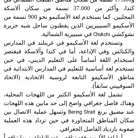
كندا، وأكثر من 37.000 نسمة من سكان ألاسكة
المحليين. كما يستخدم لغة الأسكيمو نحو 900 نسمة من
الأسكيمو السيبيريين الذين يقطنون ساحل شبه جزيرة
تشوكشي
في سيبيرية الشمالية.
Chukchi
وتستخدم لغة الأسكيمو في غرينلند في المدارس
والكنائس وفي الإذاعة، أما في كندا وألاسكة فيقتصر
استخدام اللغة أساساً على التعليم الديني، في حين
تستخدم لغة أساسية للتعليم في المدارس الابتدائية في
مناطق الأسكيمو التابعة لروسية الاتحادية (الاتحاد
السوفييتي سابقاً).
تشمل لغة الأسكيمو الكثير من اللهجات المحلية،
وهناك فاصل جغرافي واضح إلى حد مابين هذه اللهجات
عند مضيق برنغ
وتسهل عملية الاتصال بين
Bering Strait
سكان المناطق المتجاورة في حين تزداد هذه العملية
صعوبة بازدياد الفاصل الجغرافي.
أما لغة الأليوت فقد تناقص عدد الناطقين بها تناقصاً