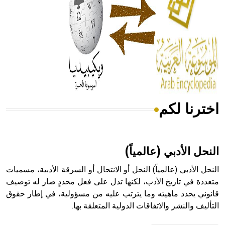
- هل تعلم أن المرجان إفراز حيواني يتكون في البحر ويتركب
من مادة كربونات الكلسيوم، وهو أحمر أو شديد الحمرة وهو
أجود أنواعه، ويمتاز بكبر الحجم ويسمى الش
اخترنا لكم
هل تعلم أن الأبسيد كلمة فرنسية اللفظ تم اعتمادها مصطلحاً
أثرياً يستخدم في العمارة عموماً وفي العمارة الدينية الخاصة
بالكنائس خصوصاً، وفي الإنكليزية أب
النحل الأدبي (عالمياً)
النحل الأدبي (عالمياً) النحل أو الانتحال أو السرقة الأدبية، مسميات
متعددة في تاريخ الأدب، لكنها تدل على فعل محددٍ صار له توصيف
قانوني يحدد ماهيته وما يترتب عليه من مسؤولية، في إطار حقوق
- هل تعلم أن أبجر Abgar اسم معروف جيداً يعود إلى عدد من
التأليف والنشر والاتفاقات الدولية المتعلقة بها.
الملوك الذين حكموا مدينة إديسا (الرها) من أبجر الأول وحتى
التاسع، وهم ينتسبون إلى أسرة أوسروين