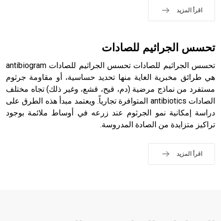
اقرأ المزيد
- هل تعلم أن الأبجدية الكنعانية تتألف من /22/ علامة كتابية
تحسس الجراثيم للصادات
sign تكتب منفصلة غير متصلة، وتعتمد المبدأ الأكوروفوني،
حيث تقتصر القيمة الصوتية للعلامة الك
تحسس الجراثيم للصادات تحسس الجراثيم للصادات antibiogram
هي طرائق مخبرية الغاية منها تحديد حساسية، أو مقاومة جرثوم
مستفرد من نماذج مرضية (دم، قيح، قشع، وغير ذلك) تجاه مختلف
الصادات antibiotics المتوافرة تجارياً. ويعتمد مبدأ هذه الطرق على
دراسة إمكانية نمو الجرثوم عند زرعه في أوساط ملائمة بوجود
تراكيز متزايدة من الصادة المدروسة.
اقرأ المزيد