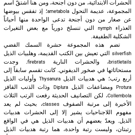
الحشرات الابتدائية، من دون أجنحة، ومن هنا اشتقّ اسم
المجموعة، عديمة التحول
؛ إذ تفقس بيوضها
ametabola
عن صغار من دون أجنحة تدعى الواحدة منها أحياناً
العذراء
التي تنسلخ دورياً مع بعض التغيرات
nymph
الشكلية الطفيفة.
تضم هذه المجموعة حشرة السمك الفضي
التي تعيش بين الكتب القديمة، وهلبيات الذيل
silverfish
، والحشرات النارية
. وجدت
firebrats
bristletails
مستحاثاتها في صخور الديفوني. كانت تقسم سابقاً إلى
أربع رتب؛ هي هدبيات الذيل
وأوليات الذيل
Thysanura
ومضاعفات الذيل
وذات الذنب القافز
Diplura
Protura
، لكن التصانيف الحديثة رفعت الرتب الثلاث
Collembola
الأخيرة إلى مرتبة الصفوف
، بحيث لم يعد
classes
مفهوم اللاجناحيات يشير إلا إلى الحشرات هدبيات
الذيل. ويعدّ بعضهم أن هدبيات الذيل هي في الواقع
رتبتان، وليست رتبة واحدة، هما رتبة هدبيات الذيل