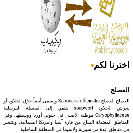
- هل تعلم أن المرجان إفراز حيواني يتكون في البحر ويتركب
من مادة كربونات الكلسيوم، وهو أحمر أو شديد الحمرة وهو
أجود أنواعه، ويمتاز بكبر الحجم ويسمى الش
اخترنا لكم
هل تعلم أن الأبسيد كلمة فرنسية اللفظ تم اعتمادها مصطلحاً
أثرياً يستخدم في العمارة عموماً وفي العمارة الدينية الخاصة
بالكنائس خصوصاً، وفي الإنكليزية أب
العصلج
العصلج العصلج Saponaria officinalis ويسمى أيضاً عِرْق الحلاوة أو
شرش الحلاوة soapwort ينتمي إلى الفصيلة القرنفلية
Caryophyllaceae موطنه الأصلي في جنوبي أوربا ووسطها، وفي
- هل تعلم أن أبجر Abgar اسم معروف جيداً يعود إلى عدد من
الملوك الذين حكموا مدينة إديسا (الرها) من أبجر الأول وحتى
المناطق المعتدلة المناخ من قارة آسيا وأمريكا الشمالية، وينتشر
التاسع، وهم ينتسبون إلى أسرة أوسروين
في مناطق عدة من سورية ولاسيما في المنطقة الساحلية.