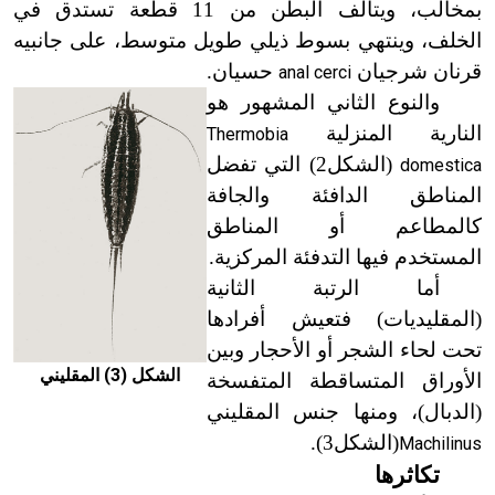
بمخالب، ويتألف البطن من 11 قطعة تستدق في
الخلف، وينتهي بسوط ذيلي طويل متوسط، على جانبيه
قرنان شرجيان
حسيان.
anal cerci
والنوع الثاني المشهور هو
النارية المنزلية
Thermobia
(الشكل2) التي تفضل
domestica
المناطق الدافئة والجافة
كالمطاعم أو المناطق
المستخدم فيها التدفئة المركزية.
أما الرتبة الثانية
(المقليديات) فتعيش أفرادها
تحت لحاء الشجر أو الأحجار وبين
الشكل (3) المقليني
الأوراق المتساقطة المتفسخة
(الدبال)، ومنها جنس المقليني
(الشكل3).
Machilinus
تكاثرها