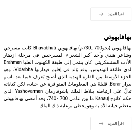
اقرأ المزيد
- هل تعلم أن الأبجدية الكنعانية تتألف من /22/ علامة كتابية
sign تكتب منفصلة غير متصلة، وتعتمد المبدأ الأكوروفوني،
بهافابهوتي
حيث تقتصر القيمة الصوتية للعلامة الك
بهافابهوتي (نحو700 ـ730م) بهافابهوتي Bhavabhuti كاتب مسرحي
وشاعر هندي وأحد أكبر الشعراء المسرحيين في مرحلة ازدهار
الأدب السنسكريتي. كان ينتمي إلى طبقة الكهنوت العليا Brahman
لدى طائفة الهندوس، وقد وُلد في إقليم فيداربها Vidarbha، وهو
الجزء الأوسط من القارة الهندية الذي أصبح يُعرف فيما بعد باسم
بيرار Berar. قليلةٌ هي المعلوماتُ المتوافرة عن حياته، لكن كتاباته
تدلّ على ارتباطه ببلاط الملك ياشوفارمان Yashovarman الذي
حكم كانوج Kanauj ما بين عامي 700 -740، وقد أمضى بهافابهوتي
معظم حياته الأدبية وهو يحظى برعاية ذاك الملك.
اقرأ المزيد