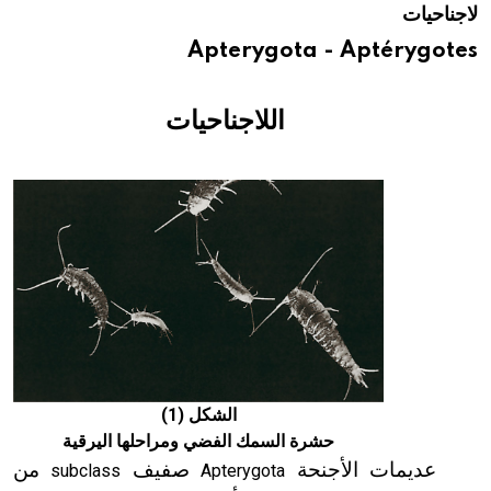
لاجناحيات
هيئة الموسوعة العربية تطلق موسوعات جديدة في عام 2026
Apterygota - Aptérygotes
اللاجناحيات
الشكل (1)
حشرة السمك الفضي ومراحلها اليرقية
عديمات الأجنحة
صفيف
من
subclass
Apterygota