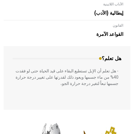
الآداب اللاتينية
إيطالية (الأدب)
القانون
- هل تعلم أن الأبلق نوع من الفنون الهندسية التي ارتبطت
بالعمارة الإسلامية في بلاد الشام ومصر خاصة، حيث يحرص
القواعد الآمرة
المعمار على بناء مداميكه وخاصة في الواجهات
هل تعلم؟
- هل تعلم أن الإبل تستطيع البقاء على قيد الحياة حتى لو فقدت
40% من ماء جسمها ويعود ذلك لقدرتها على تغيير درجة حرارة
جسمها تبعاً لتغير درجة حرارة الجو،
- هل تعلم أن أبقراط كتب في الطب أربعة مؤلفات هي:
الحكم، الأدلة، تنظيم التغذية، ورسالته في جروح الرأس. ويعود
له الفضل بأنه حرر الطب من الدين والفلسفة.