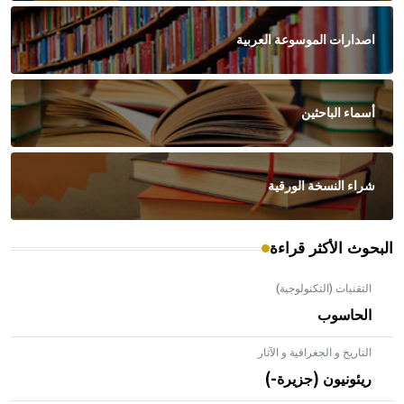
اصدارات الموسوعة العربية
أسماء الباحثين
شراء النسخة الورقية
البحوث الأكثر قراءة
التقنيات (التكنولوجية)
الحاسوب
التاريخ و الجغرافية و الآثار
ريئونيون (جزيرة-)