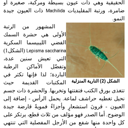
الحقيقية وهي ذات عيون بسيطة ومركبة، صغيرة أو
ضامرة، ورتبة المقليديات
ذات العيون جيدة
Machilida
النمو.
المشهور من الرتبة
الأولى هي حشرة السمك
الفضي الليبيسما السكرية
(الشكل1)
Lepisma saccharina
التي تعيش سنين عدة،
وتفضّل الأماكن الرطبة
الباردة؛ لذا فإنها تكثر في
الشكل (2) النارية المنزلية
المكتبات القديمة حيث
تتغذى بورق الكتب فتفتتها وتخربها. والحشرة ذات جسم
نحيل تغطيه حراشف لماعة. يحمل الرأس - إضافة إلى
العيون - قرونَ استشعارٍ وأجزاءً فمويةً قارضة جيدة
الوضوح. أما الصدر فهو مؤلف من ثلاث قطع، يرتكز على
كل واحدة منها شفع من الأرجل المفصلية التي تنتهي