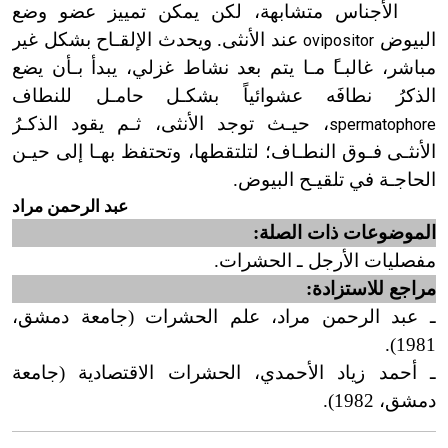
الأجناس متش
ابهة، لكن يمكن تمييز عضو وضع
البيوض
عند الأنثى. ويحدث الإ
لقـا
ح بشكل غير
ovipositor
مباشر، غا
لبـا
ً
مـا
يتم بعد نشاط غزلي، يبدأ
بـأ
ن يضع
الذكرُ نطافَه عشوائياً
بشكـل
حامـل
للنطاف
،
حيـث
توجد الأنثى،
ثـم
يقود الذكـرُ
spermatophore
الأ
نثـى
فـو
ق النطـاف؛ لتلتقطها، وتحتفظ
بهـا
إلى حيـن
الحا
جـة
في
تلقيـح
البيوض.
عبد الرحمن مراد
الموضوعات ذات الصلة:
مفصليات الأرجل ـ الحشرات.
مراجع للاستزادة:
ـ عبد الرحمن مراد، علم الحشرات (جامعة دمشق،
1981).
ـ أحمد زياد الأحمدي، الحشرات الاقتصادية (جامعة
دمشق، 1982).