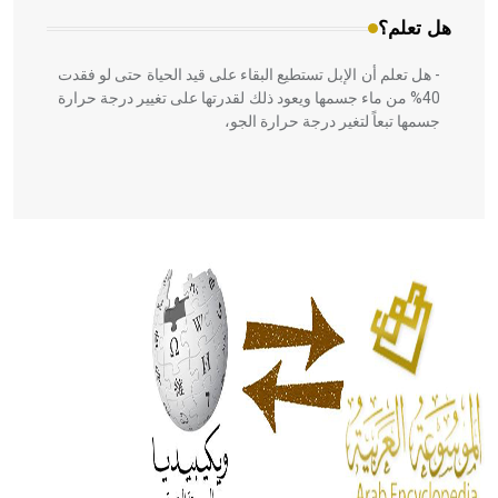
هل تعلم؟
- هل تعلم أن الإبل تستطيع البقاء على قيد الحياة حتى لو فقدت
40% من ماء جسمها ويعود ذلك لقدرتها على تغيير درجة حرارة
جسمها تبعاً لتغير درجة حرارة الجو،
- هل تعلم أن أبقراط كتب في الطب أربعة مؤلفات هي:
الحكم، الأدلة، تنظيم التغذية، ورسالته في جروح الرأس. ويعود
له الفضل بأنه حرر الطب من الدين والفلسفة.
- هل تعلم أن المرجان إفراز حيواني يتكون في البحر ويتركب
من مادة كربونات الكلسيوم، وهو أحمر أو شديد الحمرة وهو
أجود أنواعه، ويمتاز بكبر الحجم ويسمى الش