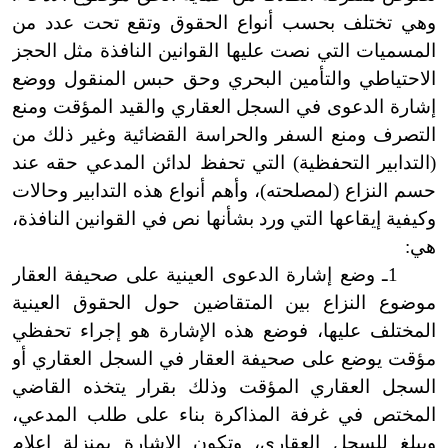
وهي تختلف بحسب أنواع الحقوق وتقع تحت عدد من
المسميات التي نصت عليها القوانين النافذة مثل الحجز
الاحتياطي والتأمين البحري وحق حبس المنقول ووضع
إشارة الدعوى في السجل العقاري والقيد المؤقت ومنع
التصرف ومنع السفر والحراسة القضائية وغير ذلك من
(التدابير التحفظية) التي تحفظ لدائن المدعي حقه عند
حسم النزاع
(
لمصلحته)، وأهم أنواع هذه التدابير وحالات
وكيفية إيقاعها التي ورد بشأنها نص في القوانين النافذة،
هي:
1ـ وضع إشارة الدعوى العينية على صحيفة العقار
موضوع النزاع بين المتقاضين حول الحقوق العينية
المختلف عليها، فوضع هذه الإشارة هو إجراء تحفظي
مؤقت يوضع على صحيفة العقار في السجل العقاري أو
السجل العقاري المؤقت وذلك بقرار يتخذه القاضي
المختص في غرفة المذاكرة بناء على طلب المدعي،
ويبلغ للسجل العقاري، وتكون الإشارة بمنزلة إعلام