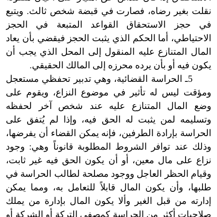
نقلت بغير رضاه، فصارت في قبضة شخص ثالث. ويتبع
في حجز الاستحقاق القواعد المتبعة في الحجز
الاحتياطي، أما الحكم الذي يثبت الحجز فيقضي بأن يعاد
المال المتنازع عليه المنقول إلى المحل الذي يجب أن
يكون فيه أو بأن يرده محرزه إلى المالك الحقيقي.
5ـ الحراسة القضائية، وهي تدبير تحفظي مستعجل
ومؤقت ليس له تأثير في موضوع النزاع، ويقوم على
وضع المال المتنازع عليه عند شخص آخر لحفظه
وتسليمه لمن يثبت له الحق فيه، وإذا لم يُتفق على
الحراسة بإرادة الطرفين، فإنه يمكن القضاء أن يفرضها،
وذلك عند توافر الشروط المطلوبة قانوناً وهي: وجود
نزاع على مال معين، أو أن يكون الحق فيه غير ثابت،
وقيام الحظر العاجل ووجود مصلحة لطالب الحراسة في
طلبها، وأن يكون المال قابلاً للتعامل به، ومما يمكن
إدارته من قبل الغير وألا يكون المال بإدارة من يملك
صلاحيات أكثر من الحراسة كمصفى التركة أو الشركة أو