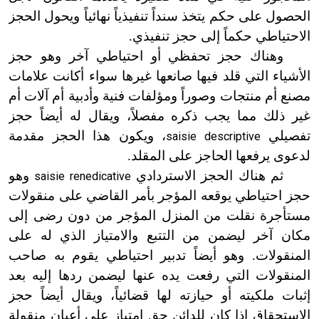
الحصول على حكم يتخذ سنداً تنفيذياً نهائياً ويحول الحجز
الاحتياطي حكماً إلى حجز تنفيذي.
وهناك حجز تحفظي أو احتياطي آخر وهو حجز
الأشياء التي قلد فيها صانعها غيرها سواء أكانت علامات
مصنع أم منتجات وصوراً ومؤلفات فنية وأدبية أم آلات أم
غير ذلك مما يجب ذكره مفصلاً، ويقال له أيضاً حجز
تفصيلي
، ويكون هذا الحجز مقدمة
saisie descriptive
لدعوى يرفعها الحاجز على المقلد.
ثم هناك الحجز الاستردادي
وهو
saisie renedicative
حجز احتياطي يوقعه المؤجر بأمر القاضي على منقولات
مستأجرة نقلت من المنزل المؤجر من دون رضى إلى
مكان آخر ليضمن من التتبع والامتياز الذي له على
المنقولات. وهو أيضاً تدبير احتياطي يقوم به صاحب
المنقولات التي رفعت يده عنها ليضمن ردها إليه بعد
إثبات ملكيته أو حيازته لها قضائياً، ويقال أيضاً حجز
الاستحقاق إذا كان للدائن حق امتياز على أعيان منقولة