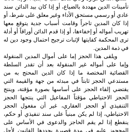
تأمينات الدين مهددة بالضياع، أو إذا كان بيد الدائن سند
عادي أو رسمي مستحق الأداء وغير معلق على شرط، أو
إذا كان المدين تاجراً وقامت أسباب جدية يتوقع معها
تهريب أمواله أو إخفاءها، أو إذا قدم الدائن أوراقاً أو أدلة
ترى المحكمة كفايتها لإثبات ترجيح احتمال وجود دين له
في ذمة المدين.
ويلقى هذا الحجز إما على أموال المدين المنقولة
وإما على أمواله غير المنقولة بعد أن تقدر السلطة
القضائية المختصة ما إذا كان الدين المحتج به من
مستدعي الحجز ثابتاً في مبدئه من جهة والقيمة التي
يقتضي إلقاء الحجز على أساسها بصورة مؤقتة، وينتج
الحجز الاحتياطي مؤقتاً المفاعيل التي ينتجها الحجز
التنفيذي أو الحجز العقاري، غير أن مفعول الحجز
الاحتياطي، إذا لم يكن مبنياً على سند تنفيذي أو حكم،
ينقطع إذا لم يقم الحاجز والدعوى في الأساس على
المحجوز عليه في مدة قصيرة يحددها القانون لأجل