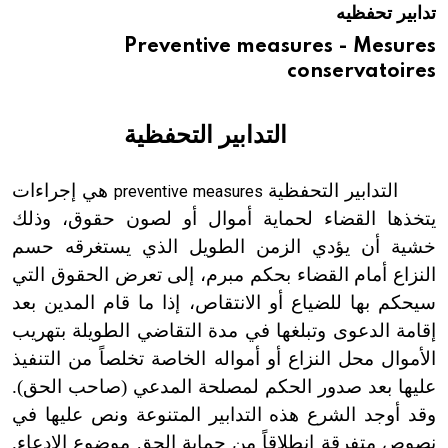
تدابير تحفظيه
هيئة الموسوعة العربية تطلق موسوعات جديدة في عام 2026
Preventive measures - Mesures
conservatoires
التدابير التحفظية
التدابير التحفظية
هي إجراءات
preventive measures
يتخذها القضاء لحماية أموال أو لصون حقوق، وذلك
خشية أن يؤدي الزمن الطويل الذي يستغرقه حسم
النزاع أمام القضاء بحكم مبرم، إلى تعرض الحقوق التي
سيحكم بها للضياع أو الانتقاص، إذا ما قام المدين بعد
إقامة الدعوى وتبلغها في مدة التقاضي الطويلة بتهريب
الأموال محل النزاع أو أمواله الخاصة تخلصاً من التنفيذ
عليها بعد صدور الحكم لمصلحة المدعي
(
صاحب الحق).
وقد أوجد الشرع هذه التدابير المتنوعة ونص عليها في
نصوص متفرقة انطلاقاً من حماية الحق موضوع الادعاء.