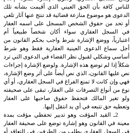
للناس كافة بأن الحق العيني الذي أقيمت بشأنه تلك
الدعوى هو موضوع منازعة قضائية قد تنتج عنها آثار تلغي
أو تحد من حقوق الشخص المسجل على اسمه العقار
في السجل العقاري سواء أكان شخصاً طبيعياً أم
اعتبارياً، ووضع الإشارة شرط واجب بحكم القانون من
أجل سماع الدعوى العينية العقارية فقط وهو شرط
أساسي وشكلي لقبول نظر القضاء في الدعوى التي ترد
شكلاً إذا لم توضع هذه الإشارة. ولوضع الإشارة إجراءات
نص عليها القانون، الذي نص أيضاً على أثر وضع الإشارة،
فهي وإن كانت لا
تمنع الفراغ في السجل العقاري، أو أي
نوع من أنواع التصرفات على العقار، تبقى على صحيفته
ولو تغير المالك فتحفظ حقوق صاحبها على العقار
وتعطيه حق تتبعه في أي يد انتقل إليها.
2ـ القيد المؤقت وهو تدبير تحفظي مؤقت بمدة
معينة في القانون وهو إشارة توضع على صحيفة العقار
في السجل العقاري بطلب من الطرفين في التعاقد أو