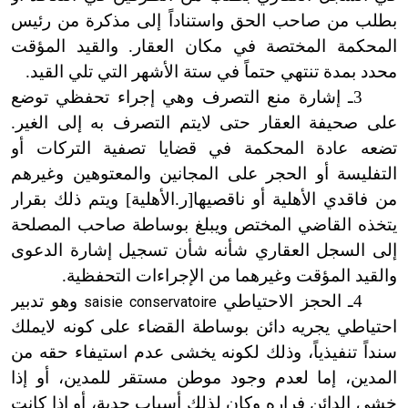
بطلب من صاحب الحق واستناداً إلى مذكرة من رئيس
المحكمة المختصة في مكان العقار. والقيد المؤقت
محدد بمدة تنتهي حتماً في ستة الأشهر التي تلي القيد.
3ـ إشارة منع التصرف وهي إجراء تحفظي توضع
على صحيفة العقار حتى لايتم التصرف به إلى الغير.
تضعه عادة المحكمة في قضايا تصفية التركات أو
التفليسة أو الحجر على المجانين والمعتوهين وغيرهم
من فاقدي الأهلية أو ناقصيها[ر.الأهلية] ويتم ذلك بقرار
يتخذه القاضي المختص ويبلغ بوساطة صاحب المصلحة
إلى السجل العقاري شأنه شأن تسجيل إشارة الدعوى
والقيد المؤقت وغيرهما من الإجراءات التحفظية.
4ـ الحجز الاحتياطي
وهو تدبير
saisie conservatoire
احتياطي يجريه دائن بوساطة القضاء على كونه لايملك
سنداً تنفيذياً، وذلك لكونه يخشى عدم استيفاء حقه من
المدين، إما لعدم وجود موطن مستقر للمدين، أو إذا
خشي الدائن فراره وكان لذلك أسباب جدية، أو إذا كانت