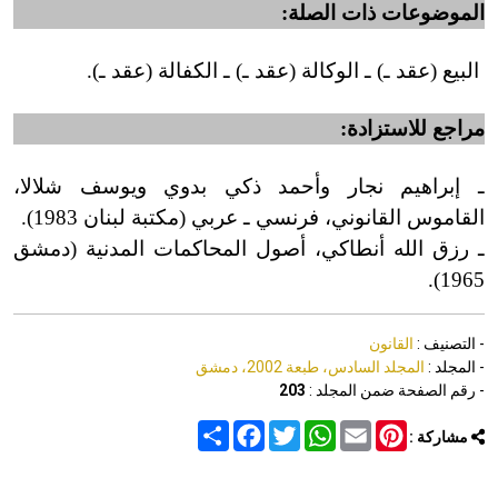
الموضوعات ذات الصلة:
البيع (عقد ـ) ـ الوكالة (عقد ـ) ـ الكفالة
(
عقد ـ).
مراجع للاستزادة:
ـ إبراهيم نجار وأحمد ذكي بدوي ويوسف شلالا،
القاموس القانوني، فرنسي ـ عربي (مكتبة لبنان 1983).
ـ رزق الله أنطاكي، أصول المحاكمات المدنية (دمشق
1965).
- التصنيف :
القانون
- المجلد :
المجلد السادس، طبعة 2002، دمشق
- رقم الصفحة ضمن المجلد :
203
Share
Facebook
Twitter
WhatsApp
Email
Pinterest
مشاركة :