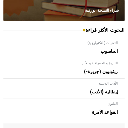
شراء النسخة الورقية
البحوث الأكثر قراءة
التقنيات (التكنولوجية)
الحاسوب
التاريخ و الجغرافية و الآثار
ريئونيون (جزيرة-)
الآداب اللاتينية
إيطالية (الأدب)
القانون
- هل تعلم أن الأبلق نوع من الفنون الهندسية التي ارتبطت
بالعمارة الإسلامية في بلاد الشام ومصر خاصة، حيث يحرص
القواعد الآمرة
المعمار على بناء مداميكه وخاصة في الواجهات