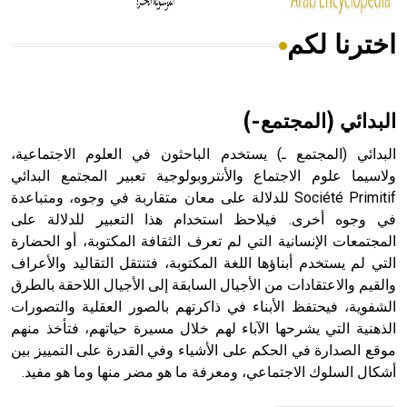
اخترنا لكم
هل تعلم أن الأبسيد كلمة فرنسية اللفظ تم اعتمادها مصطلحاً
أثرياً يستخدم في العمارة عموماً وفي العمارة الدينية الخاصة
بالكنائس خصوصاً، وفي الإنكليزية أب
البدائي (المجتمع-)
البدائي (المجتمع ـ) يستخدم الباحثون في العلوم الاجتماعية،
ولاسيما علوم الاجتماع والأنتروبولوجية تعبير المجتمع البدائي
Société Primitif للدلالة على معان متقاربة في وجوه، ومتباعدة
- هل تعلم أن أبجر Abgar اسم معروف جيداً يعود إلى عدد من
الملوك الذين حكموا مدينة إديسا (الرها) من أبجر الأول وحتى
في وجوه أخرى. فيلاحظ استخدام هذا التعبير للدلالة على
التاسع، وهم ينتسبون إلى أسرة أوسروين
المجتمعات الإنسانية التي لم تعرف الثقافة المكتوبة، أو الحضارة
التي لم يستخدم أبناؤها اللغة المكتوبة، فتنتقل التقاليد والأعراف
والقيم والاعتقادات من الأجيال السابقة إلى الأجيال اللاحقة بالطرق
الشفوية، فيحتفظ الأبناء في ذاكرتهم بالصور العقلية والتصورات
الذهنية التي يشرحها الآباء لهم خلال مسيرة حياتهم، فتأخذ منهم
- هل تعلم أن الأبجدية الكنعانية تتألف من /22/ علامة كتابية
موقع الصدارة في الحكم على الأشياء وفي القدرة على التمييز بين
sign تكتب منفصلة غير متصلة، وتعتمد المبدأ الأكوروفوني،
أشكال السلوك الاجتماعي، ومعرفة ما هو مضر منها وما هو مفيد.
حيث تقتصر القيمة الصوتية للعلامة الك