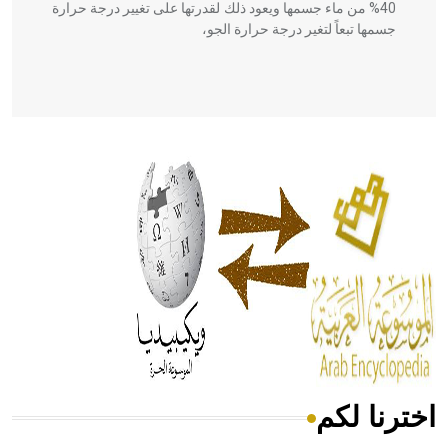
40% من ماء جسمها ويعود ذلك لقدرتها على تغيير درجة حرارة
جسمها تبعاً لتغير درجة حرارة الجو،
- هل تعلم أن أبقراط كتب في الطب أربعة مؤلفات هي:
الحكم، الأدلة، تنظيم التغذية، ورسالته في جروح الرأس. ويعود
له الفضل بأنه حرر الطب من الدين والفلسفة.
- هل تعلم أن المرجان إفراز حيواني يتكون في البحر ويتركب
من مادة كربونات الكلسيوم، وهو أحمر أو شديد الحمرة وهو
أجود أنواعه، ويمتاز بكبر الحجم ويسمى الش
اخترنا لكم
هل تعلم أن الأبسيد كلمة فرنسية اللفظ تم اعتمادها مصطلحاً