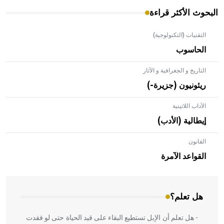
البحوث الأكثر قراءة
التقنيات (التكنولوجية)
الحاسوب
التاريخ و الجغرافية و الآثار
ريئونيون (جزيرة-)
الآداب اللاتينية
إيطالية (الأدب)
القانون
- هل تعلم أن الأبلق نوع من الفنون الهندسية التي ارتبطت
بالعمارة الإسلامية في بلاد الشام ومصر خاصة، حيث يحرص
القواعد الآمرة
المعمار على بناء مداميكه وخاصة في الواجهات
هل تعلم؟
- هل تعلم أن الإبل تستطيع البقاء على قيد الحياة حتى لو فقدت