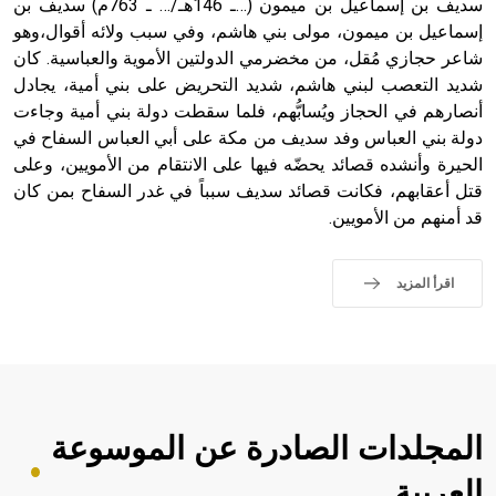
سديف بن إسماعيل بن ميمون (…ـ 146هـ/… ـ 763م) سديف بن
إسماعيل بن ميمون، مولى بني هاشم، وفي سبب ولائه أقوال،وهو
شاعر حجازي مُقل، من مخضرمي الدولتين الأموية والعباسية. كان
شديد التعصب لبني هاشم، شديد التحريض على بني أمية، يجادل
أنصارهم في الحجاز ويُسابُّهم، فلما سقطت دولة بني أمية وجاءت
دولة بني العباس وفد سديف من مكة على أبي العباس السفاح في
الحيرة وأنشده قصائد يحضّه فيها على الانتقام من الأمويين، وعلى
قتل أعقابهم، فكانت قصائد سديف سبباً في غدر السفاح بمن كان
قد أمنهم من الأمويين.
اقرأ المزيد
المجلدات الصادرة عن الموسوعة
العربية