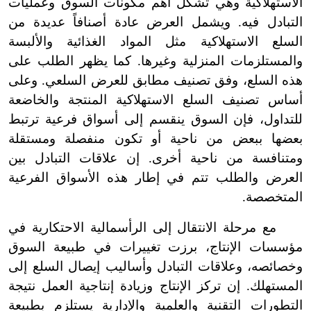
الاستهلاكية وهي تشكل أهم مكونات السوق وعمليات
التبادل فيه. ويشمل العرض عادة أصنافاً عديدة من
السلع الاستهلاكية مثل المواد الغذائية والألبسة
والمستلزمات المنزلية وغيرها. كما يظهر الطلب على
هذه السلع، وفق تصنيف مطابق للعرض السلعي. وعلى
أساس تصنيف السلع الاستهلاكية المنتجة والخاضعة
للتداول، فإن السوق ينقسم إلى أسواق فرعية ترتبط
بعضها ببعض من ناحية أو تكون منفصلة ومستقلة
ومتنافسة من ناحية أخرى. إن علاقات التبادل بين
العرض والطلب تتم في إطار هذه الأسواق الفرعية
المتخصصة.
مع مرحلة الانتقال إلى الرأسمالية الاحتكارية في
مؤسسات الإنتاج، برزت تغييرات في طبيعة السوق
وخصائصه، وعلاقات التبادل وأساليب إيصال السلع إلى
المستهلك. إن تركز الإنتاج وزيادة إنتاجية العمل نتيجة
التطورات التقنية والعلمية والإدارية يستلزم بطبيعة