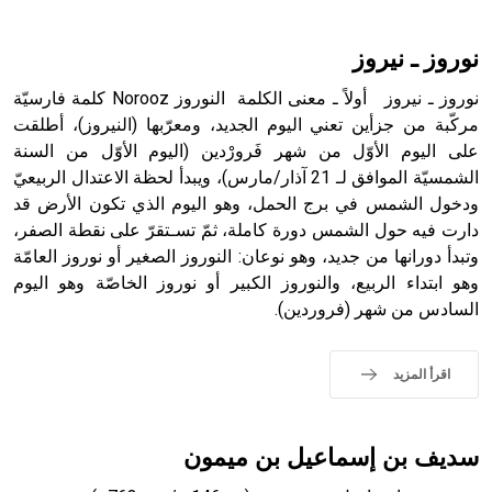
أثرياً يستخدم في العمارة عموماً وفي العمارة الدينية الخاصة
بالكنائس خصوصاً، وفي الإنكليزية أب
نوروز ـ نيروز
نوروز ـ نيروز أولاً ـ معنى الكلمة النوروز Norooz كلمة فارسيّة
مركّبة من جزأين تعني اليوم الجديد، ومعرّبها (النيروز)، أطلقت
على اليوم الأوّل من شهر فَرورْدين (اليوم الأوّل من السنة
- هل تعلم أن أبجر Abgar اسم معروف جيداً يعود إلى عدد من
الملوك الذين حكموا مدينة إديسا (الرها) من أبجر الأول وحتى
الشمسيّة الموافق لـ 21 آذار/مارس)، ويبدأ لحظة الاعتدال الربيعيّ
التاسع، وهم ينتسبون إلى أسرة أوسروين
ودخول الشمس في برج الحمل، وهو اليوم الذي تكون الأرض قد
دارت فيه حول الشمس دورة كاملة، ثمّ تسـتقرّ على نقطة الصفر،
وتبدأ دورانها من جديد، وهو نوعان: النوروز الصغير أو نوروز العامّة
وهو ابتداء الربيع، والنوروز الكبير أو نوروز الخاصّة وهو اليوم
السادس من شهر (فروردين).
- هل تعلم أن الأبجدية الكنعانية تتألف من /22/ علامة كتابية
sign تكتب منفصلة غير متصلة، وتعتمد المبدأ الأكوروفوني،
حيث تقتصر القيمة الصوتية للعلامة الك
اقرأ المزيد
سديف بن إسماعيل بن ميمون