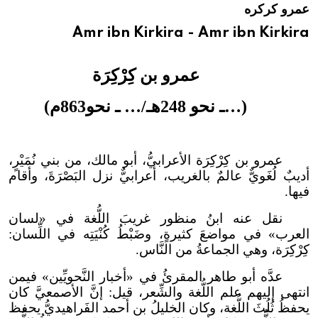
عمرو كركره
هيئة الموسوعة العربية تطلق موسوعات جديدة في عام 2026
Amr ibn Kirkira - Amr ibn Kirkira
عمرو بن كِرْكِرَة
(…ـ نحو 248هـ/… ـ نحو863م)
عمرو بن كِرْكِرَة الأعرابيُّ، أبو مالك، من بني نُمَيْرٍ،
أديبٌ لُغَويٌّ عالمٌ بالغريب، أعرابيٌّ نزل البَصْرَةَ، وأقام
فيها.
نقل عنه ابنُ منظور غريبَ اللُّغة في «لسان
العرب» في مواضعَ كثيرةٍ، وضَبْطُ كُنْيَتِه في اللِّسان:
كِرْكِرَة، وهي الجماعةُ من النَّاس.
عدَّه أبو طاهر المقرئُ في «أخبار النَّحويِّين» فيمن
انتهى إليهم علم اللُّغة والشِّعر، قيل: إنَّ الأصمعيَّ كان
يحفظُ ثُلُثَ اللُّغة، وكان الخليلُ بن أحمد الفَراهيديُّ يحفظ