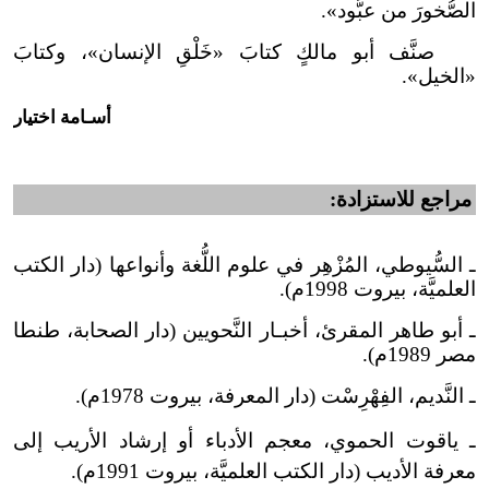
الصُّخورَ من عبُّود».
صنَّف أبو مالكٍ كتابَ «خَلْقِ الإنسان»، وكتابَ
«الخيل».
أسـامة اختيار
مراجع للاستزادة:
ـ السُّيوطي، المُزْهِر في علوم اللُّغة وأنواعها (دار الكتب
العلميَّة، بيروت 1998م).
ـ أبو طاهر المقرئ، أخبـار النَّحويين (دار الصحابة، طنطا
مصر 1989م).
ـ النَّديم، الفِهْرِسْت (دار المعرفة، بيروت 1978م).
ـ ياقوت الحموي، معجم الأدباء أو إرشاد الأريب إلى
معرفة الأديب (دار الكتب العلميَّة، بيروت 1991م).