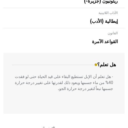
ريئونيون (جزيرة-)
الآداب اللاتينية
إيطالية (الأدب)
القانون
- هل تعلم أن الأبلق نوع من الفنون الهندسية التي ارتبطت
بالعمارة الإسلامية في بلاد الشام ومصر خاصة، حيث يحرص
القواعد الآمرة
المعمار على بناء مداميكه وخاصة في الواجهات
هل تعلم؟
- هل تعلم أن الإبل تستطيع البقاء على قيد الحياة حتى لو فقدت
40% من ماء جسمها ويعود ذلك لقدرتها على تغيير درجة حرارة
جسمها تبعاً لتغير درجة حرارة الجو،
- هل تعلم أن أبقراط كتب في الطب أربعة مؤلفات هي:
الحكم، الأدلة، تنظيم التغذية، ورسالته في جروح الرأس. ويعود