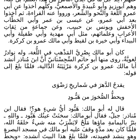
وهم أبو زيدٍ وأبو عُبيدةَ والأصمعيُّ، وكلُّهم أخذوا عن أبي
عمرو اللُّغةَ والنَّحو والشِّعر، ورووا عنه القراءةَ، ثم أخذوا
بعد أبي عمرو، عن عيسى بن عمر وأبي الخطَّاب
الأخفش ويونس بن حبيب، وعن جماعةٍ من ثِقاتِ
الأعرابِ وعلمائهم، مثل أبي مهدية وأبي طفيلة وأبي
البيداء وأبي خيرة بن لقيط وأبي مالك عمرو بن كركرة.
كان أبو مالك بِصْرِيَّ المَذْهبِ في اللُّغة، وله نوادرُ
لغويَّةٌ، روى منها أبو حاتم السِّجِسْتانيّ أنَّ ابنَ مُناذر أنشد
أبا مالك عمرو بن كركرة مَرْثِيَتَهُ الدَّالية، فلمَّا بلغَ إلى
قوله:
يقدحُ الدَّهرَ في شَماريخِ رَضْوَى
ويحطُّ الصُّخورَ من هَبُّـودِ
قال له أبو مالك: هَبُّود أيُّ شيءٍ هو؟! فقال ابن
مُناذر: جبلٌ، فقال أبو مالك: سخنَتْ عينُك هَبُّود ـ واللهِ ـ
بئرٌ باليمامةِ ماؤها مَلْحٌ لا
يَشْرَبُ منه شيءٌ خلقَهُ الله،
فلمَّا كان بعد مدَّةٍ وقفَ عليه أبو مالك في مسجد البصرة
وهو ينشد قصيدته، فلمَّا بلغَ هذا البيتَ أنشده: «ويحطُّ