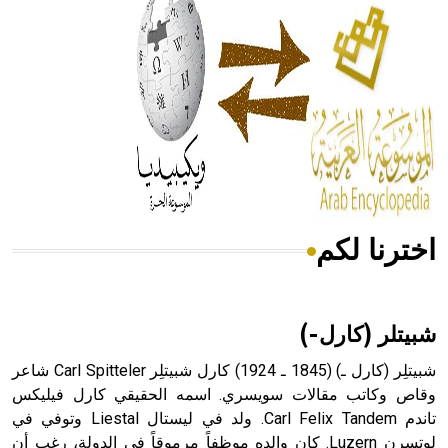
له الفضل بأنه حرر الطب من الدين والفلسفة.
- هل تعلم أن المرجان إفراز حيواني يتكون في البحر ويتركب
من مادة كربونات الكلسيوم، وهو أحمر أو شديد الحمرة وهو
أجود أنواعه، ويمتاز بكبر الحجم ويسمى الش
اخترنا لكم
هل تعلم أن الأبسيد كلمة فرنسية اللفظ تم اعتمادها مصطلحاً
أثرياً يستخدم في العمارة عموماً وفي العمارة الدينية الخاصة
بالكنائس خصوصاً، وفي الإنكليزية أب
شبيتلر (كارل-)
شبيتلِر (كارل ـ) (1845 ـ 1924) كارل شبيتلِر Carl Spitteler شاعر
وقاص وكاتب مقالات سويسري. اسمه الحقيقي كارل فيليكس
تاندم Carl Felix Tandem. ولد في ليستال Liestal وتوفي في
- هل تعلم أن أبجر Abgar اسم معروف جيداً يعود إلى عدد من
الملوك الذين حكموا مدينة إديسا (الرها) من أبجر الأول وحتى
لوتسرن Luzern. كان والده موظفاً مرموقاً في الدولة، رغب أن