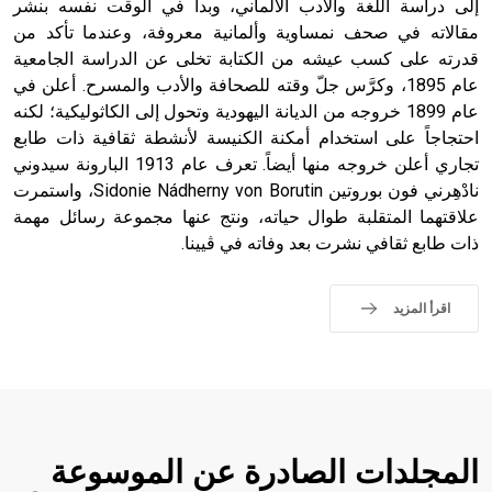
إلى دراسة اللغة والأدب الألماني، وبدأ في الوقت نفسه بنشر
مقالاته في صحف نمساوية وألمانية معروفة، وعندما تأكد من
قدرته على كسب عيشه من الكتابة تخلى عن الدراسة الجامعية
عام 1895، وكرَّس جلّ وقته للصحافة والأدب والمسرح. أعلن في
عام 1899 خروجه من الديانة اليهودية وتحول إلى الكاثوليكية؛ لكنه
احتجاجاً على استخدام أمكنة الكنيسة لأنشطة ثقافية ذات طابع
تجاري أعلن خروجه منها أيضاً. تعرف عام 1913 البارونة سيدوني
نادْهِرني فون بوروتين Sidonie Nádherny von Borutin، واستمرت
علاقتهما المتقلبة طوال حياته، ونتج عنها مجموعة رسائل مهمة
ذات طابع ثقافي نشرت بعد وفاته في ڤيينا.
اقرأ المزيد
المجلدات الصادرة عن الموسوعة