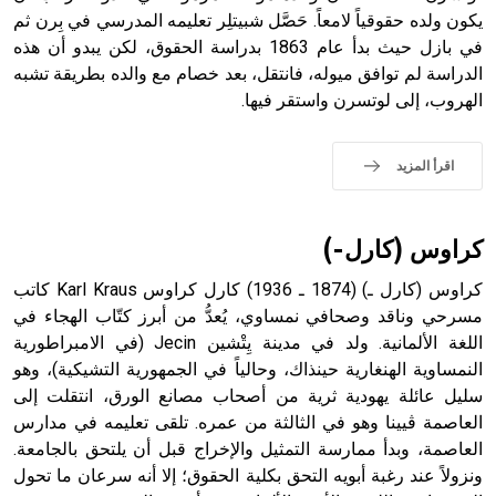
التاسع، وهم ينتسبون إلى أسرة أوسروين
يكون ولده حقوقياً لامعاً. حَصَّل شبيتلِر تعليمه المدرسي في بِرن ثم
في بازل حيث بدأ عام 1863 بدراسة الحقوق، لكن يبدو أن هذه
الدراسة لم توافق ميوله، فانتقل، بعد خصام مع والده بطريقة تشبه
الهروب، إلى لوتسرن واستقر فيها.
- هل تعلم أن الأبجدية الكنعانية تتألف من /22/ علامة كتابية
sign تكتب منفصلة غير متصلة، وتعتمد المبدأ الأكوروفوني،
اقرأ المزيد
حيث تقتصر القيمة الصوتية للعلامة الك
كراوس (كارل-)
كراوس (كارل ـ) (1874 ـ 1936) كارل كراوس Karl Kraus كاتب
مسرحي وناقد وصحافي نمساوي، يُعدُّ من أبرز كتّاب الهجاء في
اللغة الألمانية. ولد في مدينة يِتْشين Jecin (في الامبراطورية
النمساوية الهنغارية حينذاك، وحالياً في الجمهورية التشيكية)، وهو
سليل عائلة يهودية ثرية من أصحاب مصانع الورق، انتقلت إلى
العاصمة ڤيينا وهو في الثالثة من عمره. تلقى تعليمه في مدارس
العاصمة، وبدأ ممارسة التمثيل والإخراج قبل أن يلتحق بالجامعة.
ونزولاً عند رغبة أبويه التحق بكلية الحقوق؛ إلا أنه سرعان ما تحول