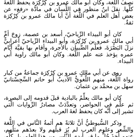
نصفَ اللُّغة، وكان أبو مالك عمرو بن كِرْكِرَة يحفظُ اللُّغةَ
كلَّها. نقلَ ابنُ منظور في اللِّسان في مادَّة «رفغ» عن
بعض أهل العلم في اللُّغة أنَّ أبا مالك عمرو بن كِرْكِرَة
ثقةٌ.
كان أبو البيداء الرِّياحيّ، أسعد بن عصمة، زوجَ أمِّ
أبي مالكٍ عمرو بن كِرْكِرَة، وأبو البيداء الرِّياحيّ أعرابيٌّ
نزلَ البَصْرَةَ، فعلَّم الصِّبيان بالأجرة، وأقام بها بقيَّة أيَّام
عمره يؤخذ عنه علم اللُّغة. وكان أبو مالك راوية أبي
البيداء.
روى عن أبي مالكٍ عمرو بن كِرْكِرَة جماعةٌ من كبار
رواة اللُّغة، منهم اللُّغويُّ الأديبُ أبو حاتم السِّجِسْتانيّ
سهل بن محمَّد بن عثمان.
كان أبو مالك يعلِّمُ بالبادية قبلَ قدومه إلى البصرة،
ثم علَّم في الحواضر، وتعدَّدَتْ مصادرُ الرِّوايات الَّتي
تشير إلى أنَّه كان يحفظ لغةَ العرب.
وذكر السُّيوطيُّ أنَّ ثلاثةً هم أئمةُ النَّاس في اللُّغة
والشِّعر وعلوم العرب لم يُرَ قبلَهم ولا بعدَهم مثلُهم،
عنهم أُخِذَ جُلُّ ما في أيدي النَّاس من هذا العلم، بل كلُّه،