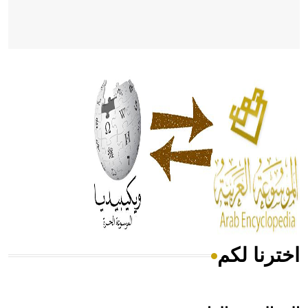
- هل تعلم أن أبقراط كتب في الطب أربعة مؤلفات هي:
الحكم، الأدلة، تنظيم التغذية، ورسالته في جروح الرأس. ويعود
له الفضل بأنه حرر الطب من الدين والفلسفة.
- هل تعلم أن المرجان إفراز حيواني يتكون في البحر ويتركب
من مادة كربونات الكلسيوم، وهو أحمر أو شديد الحمرة وهو
أجود أنواعه، ويمتاز بكبر الحجم ويسمى الش
اخترنا لكم
هل تعلم أن الأبسيد كلمة فرنسية اللفظ تم اعتمادها مصطلحاً
أثرياً يستخدم في العمارة عموماً وفي العمارة الدينية الخاصة
بالكنائس خصوصاً، وفي الإنكليزية أب