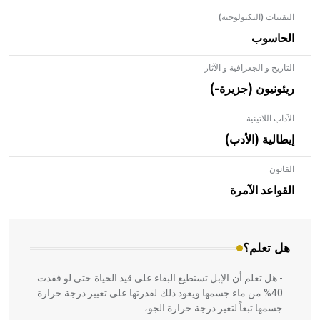
التقنيات (التكنولوجية)
الحاسوب
التاريخ و الجغرافية و الآثار
ريئونيون (جزيرة-)
الآداب اللاتينية
إيطالية (الأدب)
القانون
- هل تعلم أن الأبلق نوع من الفنون الهندسية التي ارتبطت
بالعمارة الإسلامية في بلاد الشام ومصر خاصة، حيث يحرص
القواعد الآمرة
المعمار على بناء مداميكه وخاصة في الواجهات
هل تعلم؟
- هل تعلم أن الإبل تستطيع البقاء على قيد الحياة حتى لو فقدت
40% من ماء جسمها ويعود ذلك لقدرتها على تغيير درجة حرارة
جسمها تبعاً لتغير درجة حرارة الجو،