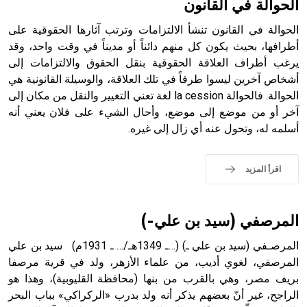
الحوالة في القانون
الحوالة في القانون تنشأ الالتزامات وترتب آثارها الحقوقية على
أطرافها، بحيث يكون كل منهم دائناًَ أو مديناً في وقت واحد، وقد
يرغب أطراف العلاقة الحقوقية بنقل الحقوق والالتزامات إلى
- هل تعلم أن أبجر Abgar اسم معروف جيداً يعود إلى عدد من
الملوك الذين حكموا مدينة إديسا (الرها) من أبجر الأول وحتى
أشخاص آخرين ليسوا طرفاً في تلك العلاقة، والوسيلة القانونية هي
التاسع، وهم ينتسبون إلى أسرة أوسروين
الحوالة. فالحوالة la cession لغة تعني التغيير والنقل من مكان إلى
آخر أو من موضع إلى موضع، وأحال الشيء على فلان يعني أنه
أسلمه له، وتحول عنه أي زال إلى غيره.
- هل تعلم أن الأبجدية الكنعانية تتألف من /22/ علامة كتابية
اقرأ المزيد
sign تكتب منفصلة غير متصلة، وتعتمد المبدأ الأكوروفوني،
حيث تقتصر القيمة الصوتية للعلامة الك
المرصفي (سيد بن علي-)
المرصـفي (سيد بن علي ـ) (…ـ 1349هـ/… ـ 1931م) سيد بن علي
المرصفي، لغوي أديب، من علماء الأزهر، ولد في قرية مرصفا
بريف مصر، وهي بالقرب من بنها (محافظة القليوبية)، وهذا هو
الراجح، غير أنّ بعضهم يذكر أنه ولد بدرب «الركراكي» بباب البحر