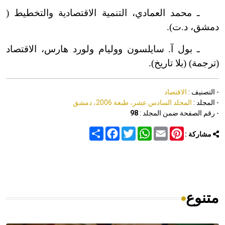
ـ محمد العمادي، التنمية الاقتصادية والتخطيط (
دمشق، د.ت).
ـ بول آ. سايلسون ووليام ولورد هارس، الاقتصاد
(ترجمة) (بلا تاريخ).
- التصنيف :
الاقتصاد
- المجلد :
المجلد السادس عشر، طبعة 2006، دمشق
- رقم الصفحة ضمن المجلد :
98
Share
Facebook
Twitter
WhatsApp
Email
Pinterest
مشاركة :
متنوع