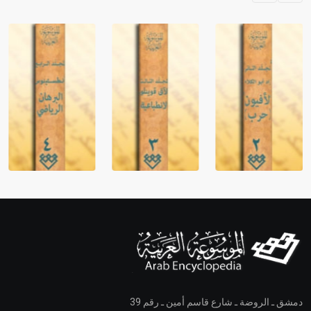
دمشق ـ الروضة ـ شارع قاسم أمين ـ رقم 39