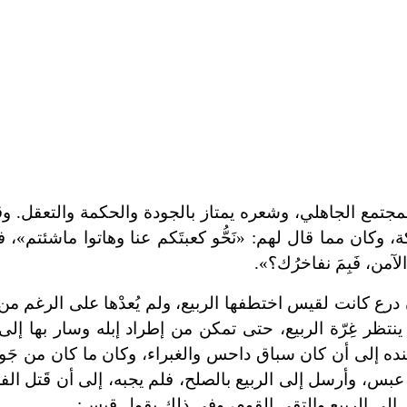
 المجتمع الجاهلي، وشعره يمتاز بالجودة والحكمة والتعقل.
كان مما قال لهم: «نَحُّو كعبتَكم عنا وهاتوا ماشئتم»، فر
من، فَبِمَ نفاخرُك؟».
رع كانت لقيس اختطفها الربيع، ولم يُعدْها على الرغم من
ينتظر غِرّة الربيع، حتى تمكن من إطراد إبله وسار بها إلى
عنده إلى أن كان سباق داحس والغبراء، وكان ما كان من جَو
، وأرسل إلى الربيع بالصلح، فلم يجبه، إلى أن قَتل الف
 إلى الربيع والتقى القوم، وفي ذلك يقول قيس: