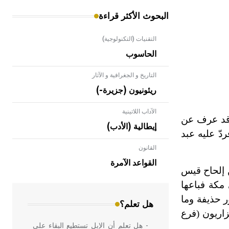
البحوث الأكثر قراءة
التقنيات (التكنولوجية)
الحاسوب
التاريخ و الجغرافية و الآثار
ريئونيون (جزيرة-)
الآداب اللاتينية
 وقد عرف عن
إيطالية (الأدب)
دّ عليه عبد
القانون
- هل تعلم أن الأبلق نوع من الفنون
الهندسية التي ارتبطت بالعمارة الإسلامية
القواعد الآمرة
 إلحاح قيس
في بلاد الشام ومصر خاصة، حيث يحرص
المعمار على بناء مداميكه وخاصة في
 مكة فباعها
الواجهات
ر حذيفة وما
هل تعلم؟
زاريون (فرع
- هل تعلم أن الإبل تستطيع البقاء على