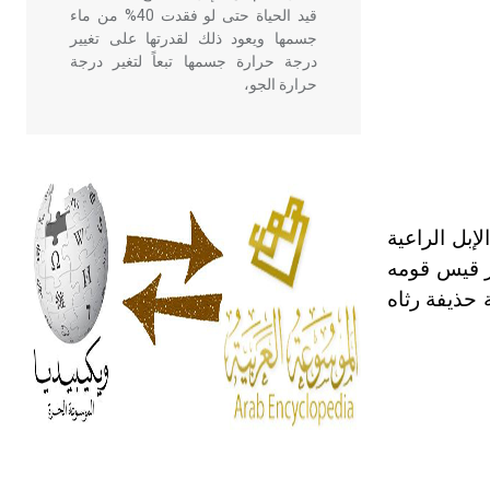
قيد الحياة حتى لو فقدت 40% من ماء
جسمها ويعود ذلك لقدرتها على تغيير
درجة حرارة جسمها تبعاً لتغير درجة
حرارة الجو،
- هل تعلم أن أبقراط كتب في الطب
أربعة مؤلفات هي: الحكم، الأدلة، تنظيم
التغذية، ورسالته في جروح الرأس.
ويعود له الفضل بأنه حرر الطب من
إبل الراعية
الدين والفلسفة.
مر قيس قومه
 حذيفة رثاه
- هل تعلم أن المرجان إفراز حيواني
يتكون في البحر ويتركب من مادة
كربونات الكلسيوم، وهو أحمر أو شديد
الحمرة وهو أجود أنواعه، ويمتاز بكبر
الحجم ويسمى الش
هل تعلم أن الأبسيد كلمة فرنسية اللفظ