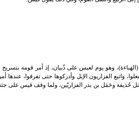
لهَباءة)، وهو يوم لعبس على ذُبيان، إذ أمر قومه بتسريح ال
علوا، واتبع الفزاريون الإبل وأدركوها حتى تفرقوا، عندها أ
تل حُذيفة وحَمَل بن بدر الفزاريّين، ولما وقف قيس على جثة