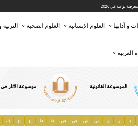
ية نوعية في 2026
تحقيق المخطوطات في العاصمة القطرية الدوحة
ات و آدابها
العلوم الإنسانية
العلوم الصحية
التربية 
 العربية
الموسوعة القانونية
موسوعة الآثار في
ذ
ر
ز
س
ش
ص
ض
ط
ظ
ع
غ
ف
ية