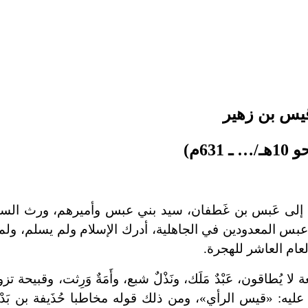
يس بن زهير
ـ 631م)
ه إلى عَبس بن غَطفان، سيد بني عبس وأميرهم، ورث السيا
س المعدودين في الجاهلية، أدرك الإسلام ولم يسلم، ولم 
عام العاشر للهجرة.
ا يُطاقون، عَبْدٌ مَلَك، ونَذْلٌ شبع، وأَمَةٌ وَرِثت، وقبيحة 
: «قيس الرأي»، ومن ذلك قوله مخاطبا حُذَيفة بن بَدْر