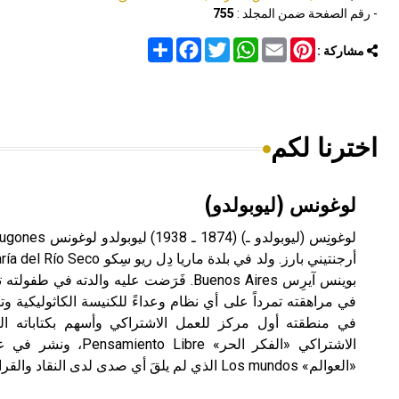
- رقم الصفحة ضمن المجلد :
755
Share
Facebook
Twitter
WhatsApp
Email
Pinterest
مشاركة :
اخترنا لكم
لوغونس (ليوبولدو)
بوينس آيرِس Buenos Aires. فَرَضت عليه والدته 
في مراهقته تمرداً على أي نظام وعداءً للكنيسة الكاثوليكية وت
في منطقته أول مركز للعمل الاشتراكي وأسهم بكتاباته ال
«العوالم» Los mundos الذي لم يلقَ أي صدى لدى النقاد والقراء.