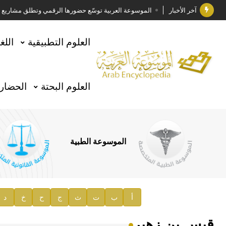
آخر الأخبار
الموسوعة العربية توسّع حضورها الرقمي وتطلق مشاريع معرف
فوز الأستاذ الدكتور وليد محمد السراقبي بجائزة كتارا ل
العلوم التطبيقية
اللغ
جائزة مجمع الملك سلمان العالمي للغة العربية 2025
الأستاذ إياد خالد الطباع مدير عام لهيئة الموسوعة العربية
العلوم البحتة
الحضارة
السيد محمد ياسين صالح وزيرا للثقافة
صدور المجلد الثامن من موسوعة الآثار في سورية
توصيات مجلس الإدارة
الموسوعة الطبية
صدور المجلد السابع من موسوعة الآثار في سورية
صدور المجلد الثامن عشر من الموسوعة الطبية
إعلان..
أ
ب
ت
ث
ج
ح
خ
د
دار الفكر الموزع الحصري لمنشورات هيئة الموسوعة العرب
قيس بن زهير