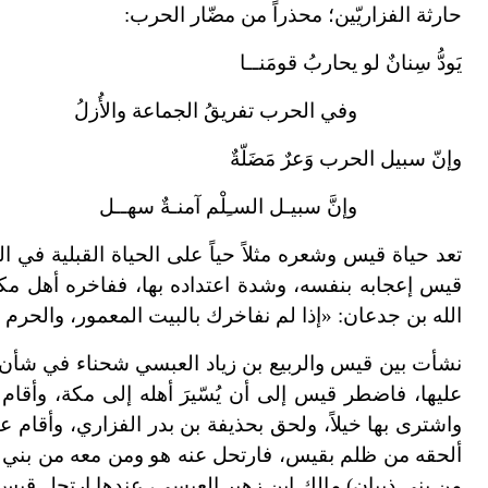
حارثة الفزاريّين؛ محذراً من مضّار الحرب:
يَودُّ سِنانٌ لو يحاربُ قومَنــا
وفي الحرب تفريقُ الجماعة والأُزلُ
وإنّ سبيل الحرب وَعرٌ مَضَلّةٌ
وإنَّ سبيـل السـِلْم آمنـةٌ سهــل
تعد حياة قيس وشعره مثلاً حياً على الحياة القبلية في
قيس إعجابه بنفسه، وشدة اعتداده بها، ففاخره أهل مكة، و
الله بن جدعان: «إذا لم نفاخرك بالبيت المعمور، والحرم الآ
نشأت بين قيس والربيع بن زياد العبسي شحناء في شأن د
عليها، فاضطر قيس إلى أن يُسّيرَ أهله إلى مكة، وأقام 
واشترى بها خيلاً، ولحق بحذيفة بن بدر الفزاري، وأقام 
ألحقه من ظلم بقيس، فارتحل عنه هو ومن معه من بني عبس
من بني ذبيان) مالك ابن زهير العبسي، عندها ارتحل قيس