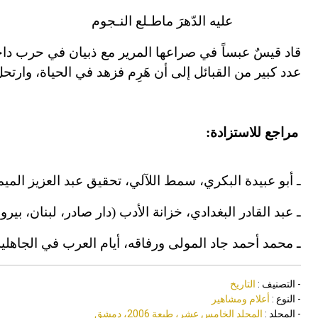
عليه الدّهرَ ماطـلع النـجوم
قاد قيسٌ عبساً في صراعها المرير مع ذبيان في حرب داح
عدد كبير من القبائل إلى أن هَرِم فزهد في الحياة، وارت
مراجع للاستزادة:
ـ أبو عبيدة البكري، سمط اللآلي، تحقيق عبد العزيز الميم
ـ عبد القادر البغدادي، خزانة الأدب (دار صادر، لبنان، بيروت 981
ـ محمد أحمد جاد المولى ورفاقه، أيام العرب في الجاهلية (دار
- التصنيف :
التاريخ
- النوع :
أعلام ومشاهير
- المجلد :
المجلد الخامس عشر، طبعة 2006، دمشق