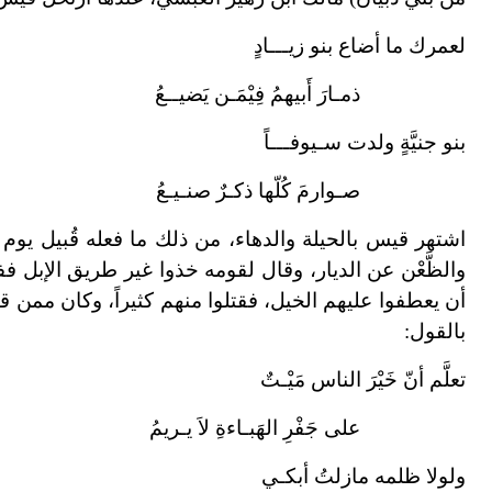
لعمرك ما أضاع بنو زيـــادٍ
ذمـارَ أَبيهمُ فِيْمَـن يَضيــعُ
بنو جنيَّةٍ ولدت سـيوفـــاً
صـوارمَ كُلّها ذكـرٌ صنـيـعُ
اشتهر قيس بالحيلة والدهاء، من ذلك ما فعله قُبيل يوم (ا
والظَّعْن عن الديار، وقال لقومه خذوا غير طريق الإبل فف
أن يعطفوا عليهم الخيل، فقتلوا منهم كثيراً، وكان ممن ق
بالقول:
تعلَّم أنّ خَيْرَ الناس مَيْـتٌ
على جَفْرِ الهَبـاءةِ لاَ يـريمُ
ولولا ظلمه مازلتُ أبكـي