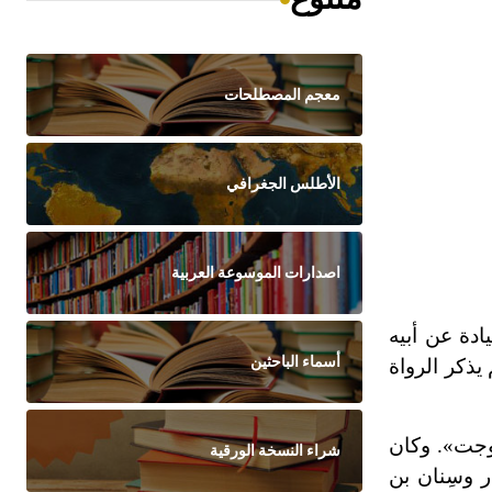
معجم المصطلحات
الأطلس الجغرافي
اصدارات الموسوعة العربية
دة عن أبيه
أسماء الباحثين
يذكر الرواة
تزوجت». وكان
شراء النسخة الورقية
 وسِنان بن