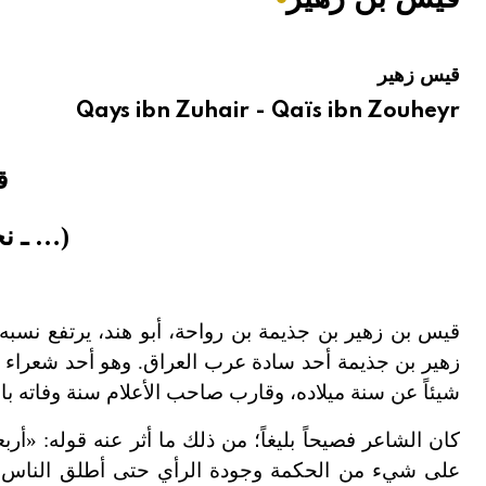
هيئة الموسوعة العربية تطلق موسوعات جديدة في عام 2026
قيس زهير
Qays ibn Zuhair - Qaïs ibn Zouheyr
ق
(… ـ نحو 10هـ/… 
قيس بن زهير بن جذيمة بن رواحة، أبو هند، يرتفع نسب
زهير بن جذيمة أحد سادة عرب العراق. وهو أحد شعراء عب
شيئاً عن سنة ميلاده، وقارب صاحب الأعلام سنة وفاته بال
كان الشاعر فصيحاً بليغاً؛ من ذلك ما أثر عنه قوله: «أربعة ل
على شيء من الحكمة وجودة الرأي حتى أطلق الناس عليه