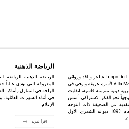
الرياضة الذهنية
لوغونِس (ليوبولدو ـ) (1874 ـ 1938) ليوبولدو لوغونس Leopoldo Lugones شاعر وناقد وروائي
الرياضة الذهنية الرياضة الذ
أرجنتيني بارز. ولد في بلدة ماريا دِل ريو سِكو Villa María del Río Seco لأسرة عريقة وتوفي في
المعروفة التي تؤدى غالباً 
في طفولته تربية دينية متزمتة قاسية، انقلبت
الراحة في المنازل وأماكن الس
وجهاً نحو الفكر الاشتراكي. أسس
في أثناء السهرات العائلية، 
نقدية في الصحيفة ذات التوجه
الإعلام.
الاشتراكي «الفكر الحر» Pensamiento Libre، ونشر في عام 1893 ديوانه الشعري الأول
اقرأ المزيد