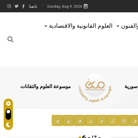
تابعنا:
Sunday, Aug 9, 2026
والفنون
العلوم القانونية والاقتصادية
 سورية
موسوعة العلوم والتقانات
ق
ك
ل
م
ن
هـ
و
ي
متنوع