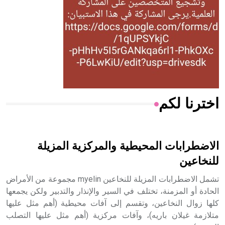
- هل تعلم أن المرجان إفراز حيواني يتكون في البحر ويتركب
من مادة كربونات الكلسيوم، وهو أحمر أو شديد الحمرة وهو
أجود أنواعه، ويمتاز بكبر الحجم ويسمى الش
اخترنا لكم
هل تعلم أن الأبسيد كلمة فرنسية اللفظ تم اعتمادها مصطلحاً
أثرياً يستخدم في العمارة عموماً وفي العمارة الدينية الخاصة
بالكنائس خصوصاً، وفي الإنكليزية أب
الاضطرابات المحيطية والمركزية المزيلة
للنخاعين
تشمل الاضطرابات المزيلة للنخاعين myelin مجموعة من الأمراض
- هل تعلم أن أبجر Abgar اسم معروف جيداً يعود إلى عدد من
الحادة أو المزمنة، تختلف في السير والإنذار والتدبير ولكن يجمعها
الملوك الذين حكموا مدينة إديسا (الرها) من أبجر الأول وحتى
كلها زوال النخاعين، وتقسم إلى آفات محيطية (أهم مثل عليها
التاسع، وهم ينتسبون إلى أسرة أوسروين
متلازمة غيلان باريه)، وآفات مركزية (أهم مثل عليها التصلب