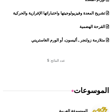
تشريح المعدة وفيزيولوجيتها واختباراتها الإفرازية والحركية
القرحة الهضمية
متلازمة زولنجر ـ أليسون، أو الورم الغاستريني
عدد النتائج:
5
الموسوعات
الموسوعة العربية