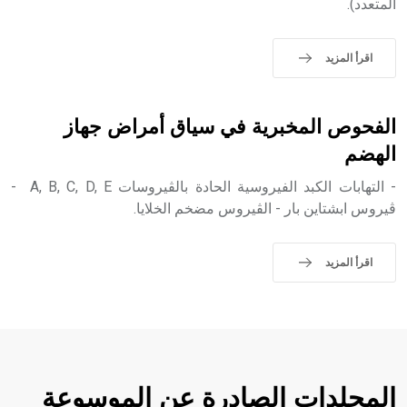
المتعدد).
اقرأ المزيد
- هل تعلم أن الأبجدية الكنعانية تتألف من /22/ علامة كتابية
sign تكتب منفصلة غير متصلة، وتعتمد المبدأ الأكوروفوني،
حيث تقتصر القيمة الصوتية للعلامة الك
الفحوص المخبرية في سياق أمراض جهاز
الهضم
- التهابات الكبد الفيروسية الحادة بالڤيروسات A, B, C, D, E -
ڤيروس ابشتاين بار - الڤيروس مضخم الخلايا.
اقرأ المزيد
المجلدات الصادرة عن الموسوعة