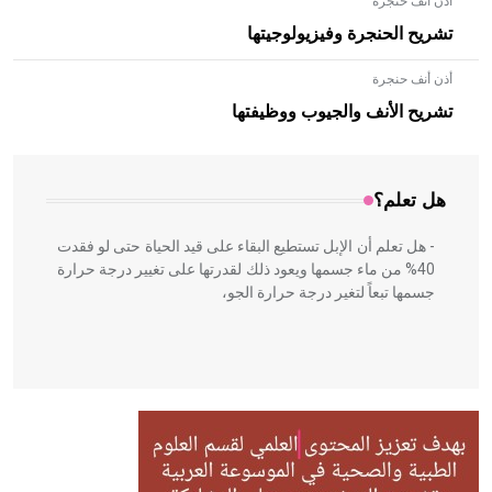
أذن أنف حنجرة
تشريح الحنجرة وفيزيولوجيتها
أذن أنف حنجرة
- هل تعلم أن الأبلق نوع من الفنون الهندسية التي ارتبطت
بالعمارة الإسلامية في بلاد الشام ومصر خاصة، حيث يحرص
تشريح الأنف والجيوب ووظيفتها
المعمار على بناء مداميكه وخاصة في الواجهات
هل تعلم؟
- هل تعلم أن الإبل تستطيع البقاء على قيد الحياة حتى لو فقدت
40% من ماء جسمها ويعود ذلك لقدرتها على تغيير درجة حرارة
جسمها تبعاً لتغير درجة حرارة الجو،
- هل تعلم أن أبقراط كتب في الطب أربعة مؤلفات هي:
الحكم، الأدلة، تنظيم التغذية، ورسالته في جروح الرأس. ويعود
له الفضل بأنه حرر الطب من الدين والفلسفة.