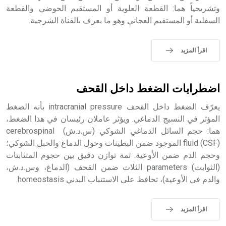
وتشريحياً هما: القطعة العلوية أو المستقيم الحوضي والقطعة
السفلية أو المستقيم العجاني وهو ما يعرف بالقناة الشرجية.
- هل تعلم أن الأبجدية الكنعانية تتألف من /22/ علامة كتابية
sign تكتب منفصلة غير متصلة، وتعتمد المبدأ الأكوروفوني،
اقرأ المزيد
حيث تقتصر القيمة الصوتية للعلامة الك
اضطرابات الضغط داخل القحف
يعرّف الضغط داخل القحف intracranial pressure بأنه الضغط
المؤثر في النسيج الدماغي. ويؤثر عاملان رئيسان في هذا الضغط،
هما: حجم السائل الدماغي الشوكي (س.د.ش) cerebrospinal
fluid (CSF) الموجود ضمن البطينات وحول الدماغ والحبل الشوكي؛
وحجم الدم ضمن الأوعية. ثمة توازن دقيق بين حجوم المتثابتات
(الثوابت) parameters الثلاث ضمن القحف (الدماغ، وس.د.ش،
والدم في الأوعية)، تحافظ على الاستتباب البدني homeostasis.
اقرأ المزيد