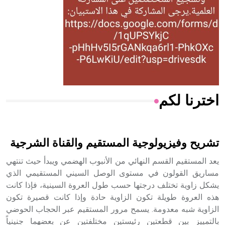
- هل تعلم أن المرجان إفراز حيواني يتكون في البحر ويتركب
من مادة كربونات الكلسيوم، وهو أحمر أو شديد الحمرة وهو
أجود أنواعه، ويمتاز بكبر الحجم ويسمى الش
اخترنا لكم
هل تعلم أن الأبسيد كلمة فرنسية اللفظ تم اعتمادها مصطلحاً
أثرياً يستخدم في العمارة عموماً وفي العمارة الدينية الخاصة
بالكنائس خصوصاً، وفي الإنكليزية أب
تشريح وفيزيولوجية المستقيم والقناة الشرجية
يعد المستقيم القسم النهائي من الأنبوب الهضمي ويبدأ حيث تنتهي
مساريق القولون في مستوى الوصل السيني المستقيمي الذي
يشكل زاوية تختلف درجتها حسب طول العروة السينية، فإذا كانت
- هل تعلم أن أبجر Abgar اسم معروف جيداً يعود إلى عدد من
الملوك الذين حكموا مدينة إديسا (الرها) من أبجر الأول وحتى
هذه العروة طويلة تكون الزاوية حادة وإذا كانت قصيرة تكون
التاسع، وهم ينتسبون إلى أسرة أوسروين
الزاوية شبه معدومة. يسمح مرور المستقيم عبر الحجاب الحوضي
بالتمييز بين قطعتين رئيستين مختلفتين عن بعضهما جنينياً