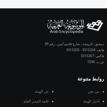
دمشق ـ الروضة ـ شارع قاسم أمين ـ رقم 39
هاتف: 3315204 - 3315205
فاكس: 3315207
ص.ب: 7296
روابط متنوعة
من نحن
عن الهيئة
أخبار الهيئة
كلمة المدير العام