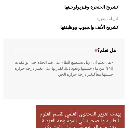
تشريح الحنجرة وفيزيولوجيتها
أذن أنف حنجرة
- هل تعلم أن الأبلق نوع من الفنون الهندسية التي ارتبطت
بالعمارة الإسلامية في بلاد الشام ومصر خاصة، حيث يحرص
تشريح الأنف والجيوب ووظيفتها
المعمار على بناء مداميكه وخاصة في الواجهات
هل تعلم؟
- هل تعلم أن الإبل تستطيع البقاء على قيد الحياة حتى لو فقدت
40% من ماء جسمها ويعود ذلك لقدرتها على تغيير درجة حرارة
جسمها تبعاً لتغير درجة حرارة الجو،
- هل تعلم أن أبقراط كتب في الطب أربعة مؤلفات هي:
الحكم، الأدلة، تنظيم التغذية، ورسالته في جروح الرأس. ويعود
له الفضل بأنه حرر الطب من الدين والفلسفة.